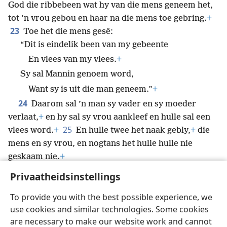
God die ribbebeen wat hy van die mens geneem het,
tot ’n vrou gebou en haar na die mens toe gebring.
+
23
Toe het die mens gesê:
“Dit is eindelik been van my gebeente
En vlees van my vlees.
+
Sy sal Mannin genoem word,
Want sy is uit die man geneem.”
+
24
Daarom sal ’n man sy vader en sy moeder
verlaat,
+
en hy sal sy vrou aankleef en hulle sal een
25
vlees word.
+
En hulle twee het naak gebly,
+
die
mens en sy vrou, en nogtans het hulle hulle nie
geskaam nie.
+
Privaatheidsinstellings
To provide you with the best possible experience, we
use cookies and similar technologies. Some cookies
Afrikaans
Deel
Voorkeure
are necessary to make our website work and cannot
Copyright
© 2026 Watch Tower Bible and Tract Society of Pennsylvania