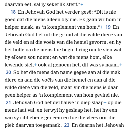
daarvan eet, sal jy sekerlik sterf.”
+
18
En Jehovah God het verder gesê: “Dit is nie
goed dat die mens alleen bly nie. Ek gaan vir hom ’n
19
helper maak, as ’n komplement van hom.”
+
En
Jehovah God het uit die grond al die wilde diere van
die veld en al die voëls van die hemel gevorm, en hy
het hulle na die mens toe begin bring om te sien wat
hy elkeen sou noem; en wat die mens hom, elke
lewende siel,
+
ook al genoem het, dit was sy naam.
+
20
So het die mens dan name gegee aan al die mak
diere en aan die voëls van die hemel en aan al die
wilde diere van die veld, maar vir die mens is daar
geen helper as ’n komplement van hom gevind nie.
21
Jehovah God het derhalwe ’n diep slaap
+
op die
mens laat val, en terwyl hy geslaap het, het hy een
van sy ribbebene geneem en toe die vlees oor die
22
plek daarvan toegemaak.
En daarna het Jehovah