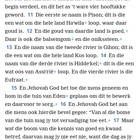
begin verdeel, en dit het as ’t ware vier hooftakke
11
geword.
Die eerste se naam is Pison; dit is die
een wat om die hele land Haʹwila
+
loop, waar daar
12
goud is.
En die goud van daardie land is goed.
+
Daar is ook die balsemgom
+
en die onikssteen.
+
13
En die naam van die tweede rivier is Gihon; dit is
14
die een wat om die hele land Kus loop.
En die
naam van die derde rivier is Hiddeʹkel;
+
dit is die een
wat oos van Assiʹrië
+
loop. En die vierde rivier is die
Eufraat.
+
15
En Jehovah God het toe die mens geneem en
hom in die tuin van Eden
+
geplaas om dit te bewerk
16
en daarvoor te sorg.
+
En Jehovah God het aan
die mens ook hierdie bevel gegee: “Van al die bome
17
van die tuin mag jy tot versadiging toe eet.
+
Maar
wat die boom van die kennis van goed en kwaad
betref, daarvan mag jy nie eet nie, want die dag as jy