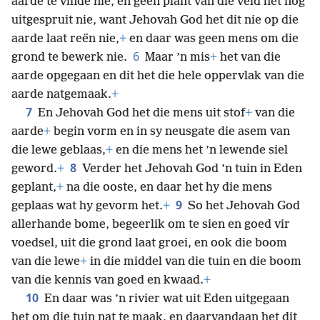
aarde te vinde nie, en geen plant van die veld het nog
uitgespruit nie, want Jehovah God het dit nie op die
aarde laat reën nie,
+
en daar was geen mens om die
6
grond te bewerk nie.
Maar ’n mis
+
het van die
aarde opgegaan en dit het die hele oppervlak van die
aarde natgemaak.
+
7
En Jehovah God het die mens uit stof
+
van die
aarde
+
begin vorm en in sy neusgate die asem van
die lewe geblaas,
+
en die mens het ’n lewende siel
8
geword.
+
Verder het Jehovah
God ’n tuin in Eden
geplant,
+
na die ooste, en daar het hy die mens
9
geplaas wat hy gevorm het.
+
So het Jehovah God
allerhande bome, begeerlik om te sien en goed vir
voedsel, uit die grond laat groei, en ook die boom
van die lewe
+
in die middel van die tuin en die boom
van die kennis van goed en kwaad.
+
10
En daar was ’n rivier wat uit Eden uitgegaan
het om die tuin nat te maak, en daarvandaan het dit