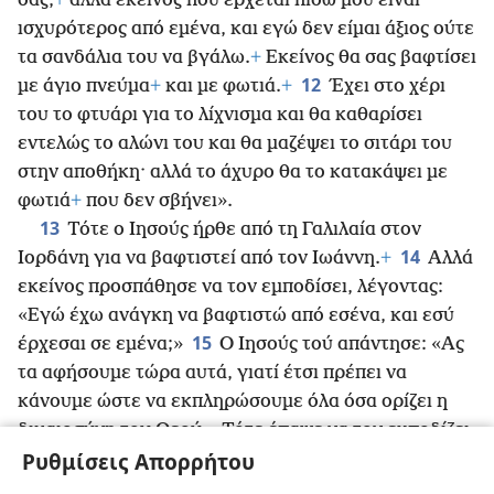
σας,
+
αλλά εκείνος που έρχεται πίσω μου είναι
ισχυρότερος από εμένα, και εγώ δεν είμαι άξιος ούτε
τα σανδάλια του να βγάλω.
+
Εκείνος θα σας βαφτίσει
12
με άγιο πνεύμα
+
και με φωτιά.
+
Έχει στο χέρι
του το φτυάρι για το λίχνισμα και θα καθαρίσει
εντελώς το αλώνι του και θα μαζέψει το σιτάρι του
στην αποθήκη· αλλά το άχυρο θα το κατακάψει με
φωτιά
+
που δεν σβήνει».
13
Τότε ο Ιησούς ήρθε από τη Γαλιλαία στον
14
Ιορδάνη για να βαφτιστεί από τον Ιωάννη.
+
Αλλά
εκείνος προσπάθησε να τον εμποδίσει, λέγοντας:
«Εγώ έχω ανάγκη να βαφτιστώ από εσένα, και εσύ
15
έρχεσαι σε εμένα;»
Ο Ιησούς τού απάντησε: «Ας
τα αφήσουμε τώρα αυτά, γιατί έτσι πρέπει να
κάνουμε ώστε να εκπληρώσουμε όλα όσα ορίζει η
δικαιοσύνη του Θεού». Τότε έπαψε να τον εμποδίζει.
16
Ρυθμίσεις Απορρήτου
Αφού ο Ιησούς βαφτίστηκε, ανέβηκε αμέσως από
το νερό. Τότε άνοιξαν οι ουρανοί
+
και είδε το