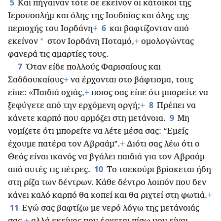
5
Και πήγαιναν τότε σε εκείνον οι κάτοικοι της
Ιερουσαλήμ και όλης της Ιουδαίας και όλης της
6
περιοχής του Ιορδάνη
+
και βαφτίζονταν από
*
εκείνον
στον Ιορδάνη Ποταμό,
+
ομολογώντας
φανερά τις αμαρτίες τους.
7
Όταν είδε πολλούς Φαρισαίους και
Σαδδουκαίους
+
να έρχονται στο βάφτισμα, τους
είπε: «Παιδιά οχιάς,
+
ποιος σας είπε ότι μπορείτε να
8
ξεφύγετε από την ερχόμενη οργή;
+
Πρέπει να
9
κάνετε καρπό που αρμόζει στη μετάνοια.
Μη
νομίζετε ότι μπορείτε να λέτε μέσα σας: “Εμείς
έχουμε πατέρα τον Αβραάμ”.
+
Διότι σας λέω ότι ο
Θεός είναι ικανός να βγάλει παιδιά για τον Αβραάμ
10
από αυτές τις πέτρες.
Το τσεκούρι βρίσκεται ήδη
στη ρίζα των δέντρων. Κάθε δέντρο λοιπόν που δεν
κάνει καλό καρπό θα κοπεί και θα ριχτεί στη φωτιά.
+
11
Εγώ σας βαφτίζω με νερό λόγω της μετάνοιάς