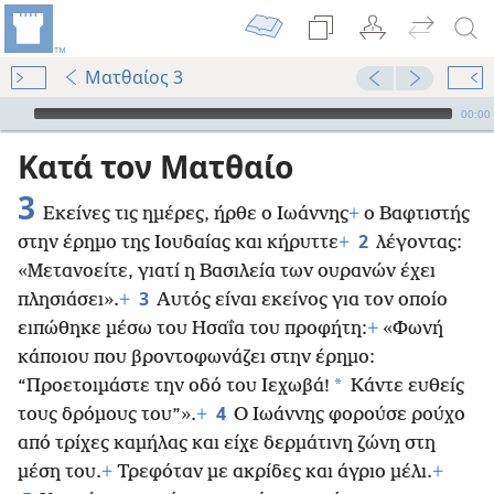
Ματθαίος 3
Audio Player
00:00
Κατά τον Ματθαίο
3
Εκείνες τις ημέρες, ήρθε ο Ιωάννης
+
ο Βαφτιστής
2
στην έρημο της Ιουδαίας και κήρυττε
+
λέγοντας:
«Μετανοείτε, γιατί η Βασιλεία των ουρανών έχει
3
πλησιάσει».
+
Αυτός είναι εκείνος για τον οποίο
ειπώθηκε μέσω του Ησαΐα του προφήτη:
+
«Φωνή
κάποιου που βροντοφωνάζει στην έρημο:
*
“Προετοιμάστε την οδό του Ιεχωβά!
Κάντε ευθείς
4
τους δρόμους του”».
+
Ο Ιωάννης φορούσε ρούχο
από τρίχες καμήλας και είχε δερμάτινη ζώνη στη
μέση του.
+
Τρεφόταν με ακρίδες και άγριο μέλι.
+