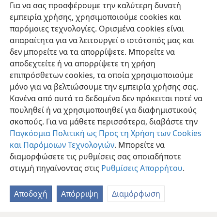
Για να σας προσφέρουμε την καλύτερη δυνατή
πνεύμα του Θεού να κατεβαίνει σαν περιστέρι και να
εμπειρία χρήσης, χρησιμοποιούμε cookies και
17
έρχεται πάνω του.
+
Και μια φωνή από τους
παρόμοιες τεχνολογίες. Ορισμένα cookies είναι
ουρανούς
+
είπε: «Αυτός είναι ο Γιος μου
+
ο
απαραίτητα για να λειτουργεί ο ιστότοπός μας και
αγαπητός, τον οποίο έχω επιδοκιμάσει».
+
δεν μπορείτε να τα απορρίψετε. Μπορείτε να
αποδεχτείτε ή να απορρίψετε τη χρήση
επιπρόσθετων cookies, τα οποία χρησιμοποιούμε
μόνο για να βελτιώσουμε την εμπειρία χρήσης σας.
Κανένα από αυτά τα δεδομένα δεν πρόκειται ποτέ να
Ελληνική
Κοινή Χρήση
Προτιμήσεις
πουληθεί ή να χρησιμοποιηθεί για διαφημιστικούς
Copyright
© 2026 Watch Tower Bible and Tract Society of Pennsylvania
σκοπούς. Για να μάθετε περισσότερα, διαβάστε την
Όροι Χρήσης
Πολιτική Απορρήτου
Ρυθμίσεις Απορρήτου
Σύνδεση
JW.ORG
Παγκόσμια Πολιτική ως Προς τη Χρήση των Cookies
και Παρόμοιων Τεχνολογιών
. Μπορείτε να
διαμορφώσετε τις ρυθμίσεις σας οποιαδήποτε
στιγμή πηγαίνοντας στις
Ρυθμίσεις Απορρήτου
.
Αποδοχή
Απόρριψη
Διαμόρφωση