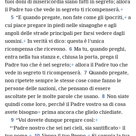
tuoi doni di misericordia siano fatti in segreto; allora
il Padre tuo che vede in segreto ti ricompenserà.
+
5
“E quando pregate, non fate come gli ipocriti,
+
a
cui piace pregare in piedi nelle sinagoghe e agli
angoli delle strade principali per farsi vedere dagli
uomini.
+
In verità vi dico: questa è l’unica
6
ricompensa che ricevono.
Ma tu, quando preghi,
entra nella tua stanza e, chiusa la porta, prega il
Padre tuo che è nel segreto;
+
allora il Padre tuo che
7
vede in segreto ti ricompenserà.
Quando pregate,
non ripetete sempre le stesse cose come fanno le
persone delle nazioni, che pensano di essere
8
ascoltate per le molte parole che usano.
Non siate
quindi come loro, perché il Padre vostro sa di cosa
avete bisogno
+
prima ancora che glielo chiediate.
9
“Voi dovete dunque pregare così:
+
“‘Padre nostro che sei nei cieli, sia santificato
+
il
10