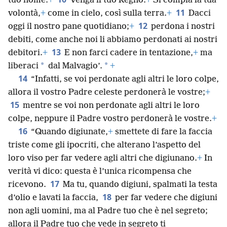
tuo nome.
+
Venga il tuo Regno.
+
Si compia la tua
11
volontà,
+
come in cielo, così sulla terra.
+
Dacci
12
oggi il nostro pane quotidiano;
+
perdona i nostri
debiti, come anche noi li abbiamo perdonati ai nostri
13
debitori.
+
E non farci cadere in tentazione,
+
ma
*
*
liberaci
dal Malvagio’.
+
14
“Infatti, se voi perdonate agli altri le loro colpe,
allora il vostro Padre celeste perdonerà le vostre;
+
15
mentre se voi non perdonate agli altri le loro
colpe, neppure il Padre vostro perdonerà le vostre.
+
16
“Quando digiunate,
+
smettete di fare la faccia
triste come gli ipocriti, che alterano l’aspetto del
loro viso per far vedere agli altri che digiunano.
+
In
verità vi dico: questa è l’unica ricompensa che
17
ricevono.
Ma tu, quando digiuni, spalmati la testa
18
d’olio e lavati la faccia,
per far vedere che digiuni
non agli uomini, ma al Padre tuo che è nel segreto;
allora il Padre tuo che vede in segreto ti