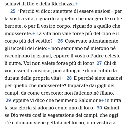
schiavi di Dio e della Ricchezza.
+
25
“Perciò vi dico: smettete di essere ansiosi
+
per
la vostra vita, riguardo a quello che mangerete o che
berrete, o per il vostro corpo, riguardo a quello che
indosserete.
+
La vita non vale forse più del cibo e il
26
corpo più del vestito?
+
Osservate attentamente
gli uccelli del cielo:
+
non seminano né mietono né
raccolgono in granai, eppure il vostro Padre celeste
27
li nutre. Voi non valete forse più di loro?
Chi di
voi, essendo ansioso, può allungare di un cubito la
28
durata della propria vita?
+
E perché siete ansiosi
per quello che indosserete? Imparate dai gigli dei
campi, da come crescono: non faticano né filano,
29
eppure vi dico che nemmeno Salomone
+
in tutta
30
la sua gloria si adornò come uno di loro.
Quindi,
se Dio veste così la vegetazione dei campi, che oggi
c’è e domani viene gettata nel forno, non vestirà a