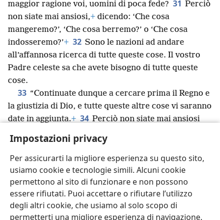
31
maggior ragione voi, uomini di poca fede?
Perciò
non siate mai ansiosi,
+
dicendo: ‘Che cosa
mangeremo?’, ‘Che cosa berremo?’ o ‘Che cosa
32
indosseremo?’
+
Sono le nazioni ad andare
all’affannosa ricerca di tutte queste cose. Il vostro
Padre celeste sa che avete bisogno di tutte queste
cose.
33
“Continuate dunque a cercare prima il Regno e
la giustizia di Dio, e tutte queste altre cose vi saranno
34
date in aggiunta.
+
Perciò non siate mai ansiosi
per il domani,
+
perché il domani avrà le sue
Impostazioni privacy
preoccupazioni. A ciascun giorno bastano i suoi
problemi.
Per assicurarti la migliore esperienza su questo sito,
usiamo cookie e tecnologie simili. Alcuni cookie
permettono al sito di funzionare e non possono
essere rifiutati. Puoi accettare o rifiutare l’utilizzo
degli altri cookie, che usiamo al solo scopo di
Italiano
Condividi
Impostazioni
permetterti una migliore esperienza di navigazione.