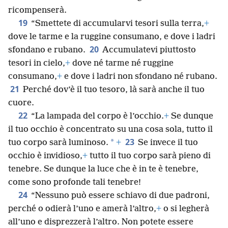
ricompenserà.
19
“Smettete di accumularvi tesori sulla terra,
+
dove le tarme e la ruggine consumano, e dove i ladri
20
sfondano e rubano.
Accumulatevi piuttosto
tesori in cielo,
+
dove né tarme né ruggine
consumano,
+
e dove i ladri non sfondano né rubano.
21
Perché dov’è il tuo tesoro, là sarà anche il tuo
cuore.
22
“La lampada del corpo è l’occhio.
+
Se dunque
il tuo occhio è concentrato su una cosa sola, tutto il
23
*
tuo corpo sarà luminoso.
+
Se invece il tuo
occhio è invidioso,
+
tutto il tuo corpo sarà pieno di
tenebre. Se dunque la luce che è in te è tenebre,
come sono profonde tali tenebre!
24
“Nessuno può essere schiavo di due padroni,
perché o odierà l’uno e amerà l’altro,
+
o si legherà
all’uno e disprezzerà l’altro. Non potete essere