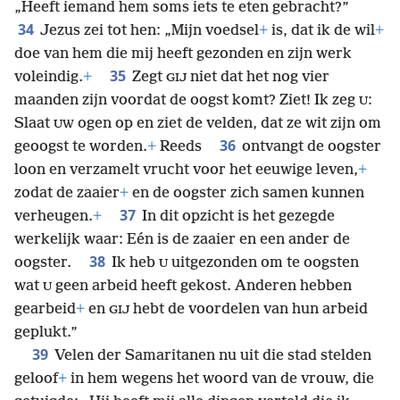
„Heeft iemand hem soms iets te eten gebracht?”
34
Jezus zei tot hen: „Mijn voedsel
+
is, dat ik de wil
+
doe van hem die mij heeft gezonden en zijn werk
35
voleindig.
+
Zegt
niet dat het nog vier
GIJ
maanden zijn voordat de oogst komt? Ziet! Ik zeg
:
U
Slaat
ogen op en ziet de velden, dat ze wit zijn om
UW
36
geoogst te worden.
+
Reeds
ontvangt de oogster
loon en verzamelt vrucht voor het eeuwige leven,
+
zodat de zaaier
+
en de oogster zich samen kunnen
37
verheugen.
+
In dit opzicht is het gezegde
werkelijk waar: Eén is de zaaier en een ander de
38
oogster.
Ik heb
uitgezonden om te oogsten
U
wat
geen arbeid heeft gekost. Anderen hebben
U
gearbeid
+
en
hebt de voordelen van hun arbeid
GIJ
geplukt.”
39
Velen der Samaritanen nu uit die stad stelden
geloof
+
in hem wegens het woord van de vrouw, die