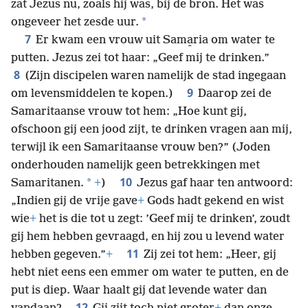
zat Jezus nu, zoals hij was, bij de bron. Het was
*
ongeveer het zesde uur.
7
Er kwam een vrouw uit Sama̱ria om water te
putten. Jezus zei tot haar: „Geef mij te drinken.”
8
(Zijn discipelen waren namelijk de stad ingegaan
9
om levensmiddelen te kopen.)
Daarop zei de
Samaritaanse vrouw tot hem: „Hoe kunt gij,
ofschoon gij een jood zijt, te drinken vragen aan mij,
terwijl ik een Samaritaanse vrouw ben?” (Joden
onderhouden namelijk geen betrekkingen met
10
*
Samaritanen.
+
)
Jezus gaf haar ten antwoord:
„Indien gij de vrije gave
+
Gods hadt gekend en wist
wie
+
het is die tot u zegt: ’Geef mij te drinken’, zoudt
gij hem hebben gevraagd, en hij zou u levend water
11
hebben gegeven.”
+
Zij zei tot hem: „Heer, gij
hebt niet eens een emmer om water te putten, en de
put is diep. Waar haalt gij dat levende water dan
12