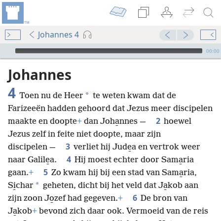
Johannes 4
Audio Player
00:00
Johannes
4
*
Toen nu de Heer
te weten kwam dat de
Farizeeën hadden gehoord dat Jezus meer discipelen
2
maakte en doopte
+
dan Joha̱nnes —
hoewel
Jezus zelf in feite niet doopte, maar zijn
3
discipelen —
verliet hij Jude̱a en vertrok weer
4
naar Galile̱a.
Hij moest echter door Sama̱ria
5
gaan.
+
Zo kwam hij bij een stad van Sama̱ria,
*
Si̱char
geheten, dicht bij het veld dat Ja̱kob aan
6
zijn zoon Jo̱zef had gegeven.
+
De bron van
Ja̱kob
+
bevond zich daar ook. Vermoeid van de reis