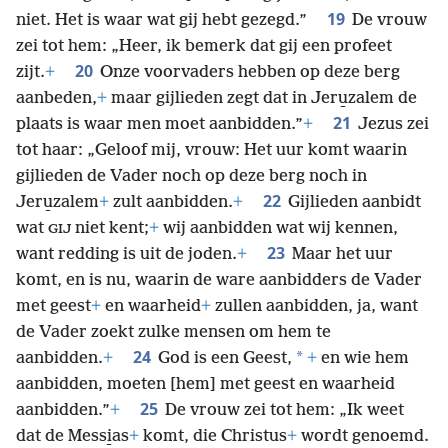
19
niet. Het is waar wat gij hebt gezegd.”
De vrouw
zei tot hem: „Heer, ik bemerk dat gij een profeet
20
zijt.
+
Onze voorvaders hebben op deze berg
aanbeden,
+
maar gijlieden zegt dat in Jeru̱zalem de
21
plaats is waar men moet aanbidden.”
+
Jezus zei
tot haar: „Geloof mij, vrouw: Het uur komt waarin
gijlieden de Vader noch op deze berg noch in
22
Jeru̱zalem
+
zult aanbidden.
+
Gijlieden aanbidt
wat
niet kent;
+
wij aanbidden wat wij kennen,
GIJ
23
want redding is uit de joden.
+
Maar het uur
komt, en is nu, waarin de ware aanbidders de Vader
met geest
+
en waarheid
+
zullen aanbidden, ja, want
de Vader zoekt zulke mensen om hem te
24
*
aanbidden.
+
God is een Geest,
+
en wie hem
aanbidden, moeten [hem] met geest en waarheid
25
aanbidden.”
+
De vrouw zei tot hem: „Ik weet
dat de
Messi̱as
+
komt, die Christus
+
wordt genoemd.