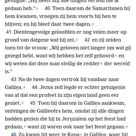
getuigde: „Hij heeft mij alle dingen verteld die ik
40
gedaan heb.”
+
Toen daarom de Samaritanen bij
hem kwamen, vroegen zij hem voorts bij hen te
blijven; en hij bleef daar twee dagen.
+
41
Dientengevolge geloofden er nog velen meer op
42
grond van datgene wat hij zei,
+
en zij zeiden
toen tot de vrouw: „Wij geloven niet langer om wat gij
gezegd hebt, want wij hebben het zelf gehoord
+
en
wij weten dat deze man stellig de redder
+
der wereld
is.”
43
Na de twee dagen vertrok hij vandaar naar
44
Galile̱a.
+
Jezus zelf legde er echter getuigenis
van af dat een profeet in zijn eigen land geen eer
45
geniet.
+
Toen hij daarom in Galile̱a aankwam,
ontvingen de Galileeërs hem, omdat zij alle dingen
hadden gezien die hij in Jeru̱zalem op het feest had
gedaan,
+
want zij waren ook naar het feest gegaan.
+
46
Zo kwam hij weer te Ka̱na
+
in Galile̱a, waar hij