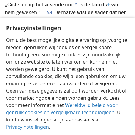
*
„Gisteren op het zevende uur
is de koorts
+
van
53
hem geweken.”
Derhalve wist de vader dat het
op hetzelfde uur
+
was waarop Jezus tot hem had
Privacyinstellingen
gezegd: „Uw zoon leeft.” En hij en zijn gehele
54
huisgezin geloofden.
+
Dit nu was het tweede
Om u de best mogelijke digitale ervaring op jw.org te
teken
+
dat Jezus verrichtte, toen hij uit Jude̱a naar
bieden, gebruiken wij cookies en vergelijkbare
Galile̱a was gekomen.
technologieën. Sommige cookies zijn noodzakelijk
om onze website te laten werken en kunnen niet
worden geweigerd. U kunt het gebruik van
aanvullende cookies, die wij alleen gebruiken om uw
ervaring te verbeteren, aanvaarden of weigeren.
Nederlands
Delen
Instellingen
Geen van deze gegevens zal ooit worden verkocht of
Copyright
© 2026 Watch Tower Bible and Tract Society of Pennsylvania
voor marketingdoeleinden worden gebruikt. Lees
Gebruiksvoorwaarden
Privacybeleid
Privacyinstellingen
Inloggen
JW.ORG
voor meer informatie het
Wereldwijd beleid voor
gebruik cookies en vergelijkbare technologieën
. U
kunt uw instellingen altijd aanpassen via
Privacyinstellingen
.