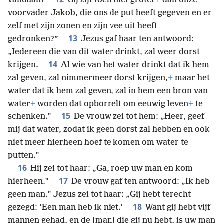
vandaan?
Gij zijt toch niet groter
+
dan onze
voorvader Ja̱kob, die ons de put heeft gegeven en er
zelf met zijn zonen en zijn vee uit heeft
13
gedronken?”
Jezus gaf haar ten antwoord:
„Iedereen die van dit water drinkt, zal weer dorst
14
krijgen.
Al wie van het water drinkt dat ik hem
zal geven, zal nimmermeer dorst krijgen,
+
maar het
water dat ik hem zal geven, zal in hem een bron van
water
+
worden dat opborrelt om eeuwig leven
+
te
15
schenken.”
De vrouw zei tot hem: „Heer, geef
mij dat water, zodat ik geen dorst zal hebben en ook
niet meer hierheen hoef te komen om water te
putten.”
16
Hij zei tot haar: „Ga, roep uw man en kom
17
hierheen.”
De vrouw gaf ten antwoord: „Ik heb
geen man.” Jezus zei tot haar: „Gij hebt terecht
18
gezegd: ’Een man heb ik niet.’
Want gij hebt vijf
mannen gehad, en de [man] die gij nu hebt, is uw man