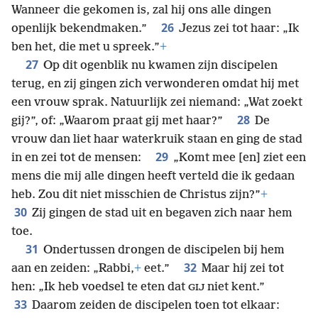
Wanneer die gekomen is, zal hij ons alle dingen
26
openlijk bekendmaken.”
Jezus zei tot haar: „Ik
ben het, die met u spreek.”
+
27
Op dit ogenblik nu kwamen zijn discipelen
terug, en zij gingen zich verwonderen omdat hij met
een vrouw sprak. Natuurlijk zei niemand: „Wat zoekt
28
gij?”, of: „Waarom praat gij met haar?”
De
vrouw dan liet haar waterkruik staan en ging de stad
29
in en zei tot de mensen:
„Komt mee [en] ziet een
mens die mij alle dingen heeft verteld die ik gedaan
heb. Zou dit niet misschien de Christus zijn?”
+
30
Zij gingen de stad uit en begaven zich naar hem
toe.
31
Ondertussen drongen de discipelen bij hem
32
aan en zeiden: „Rabbi,
+
eet.”
Maar hij zei tot
hen: „Ik heb voedsel te eten dat
niet kent.”
GIJ
33
Daarom zeiden de discipelen toen tot elkaar: