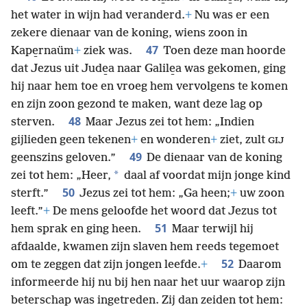
het water in wijn had veranderd.
+
Nu was er een
zekere dienaar van de koning, wiens zoon in
47
Kape̱rnaüm
+
ziek was.
Toen deze man hoorde
dat Jezus uit Jude̱a naar Galile̱a was gekomen, ging
hij naar hem toe en vroeg hem vervolgens te komen
en zijn zoon gezond te maken, want deze lag op
48
sterven.
Maar Jezus zei tot hem: „Indien
gijlieden geen tekenen
+
en wonderen
+
ziet, zult
GIJ
49
geenszins geloven.”
De dienaar van de koning
*
zei tot hem: „Heer,
daal af voordat mijn jonge kind
50
sterft.”
Jezus zei tot hem: „Ga heen;
+
uw zoon
leeft.”
+
De mens geloofde het woord dat Jezus tot
51
hem sprak en ging heen.
Maar terwijl hij
afdaalde, kwamen zijn slaven hem reeds tegemoet
52
om te zeggen dat zijn jongen leefde.
+
Daarom
informeerde hij nu bij hen naar het uur waarop zijn
beterschap was ingetreden. Zij dan zeiden tot hem: