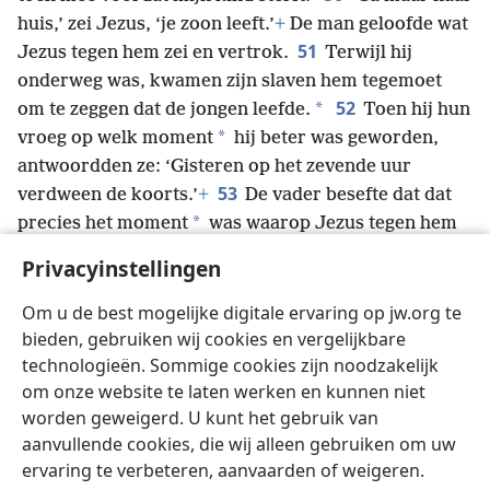
huis,’ zei Jezus, ‘je zoon leeft.’
+
De man geloofde wat
51
Jezus tegen hem zei en vertrok.
Terwijl hij
onderweg was, kwamen zijn slaven hem tegemoet
52
*
om te zeggen dat de jongen leefde.
Toen hij hun
*
vroeg op welk moment
hij beter was geworden,
antwoordden ze: ‘Gisteren op het zevende uur
53
verdween de koorts.’
+
De vader besefte dat dat
*
precies het moment
was waarop Jezus tegen hem
had gezegd: ‘Je zoon leeft.’
+
Hij en al zijn
Privacyinstellingen
54
huisgenoten werden gelovigen.
Dat was de
tweede keer dat Jezus een wonder
+
deed na vanuit
Om u de best mogelijke digitale ervaring op jw.org te
Judea naar Galilea gekomen te zijn.
bieden, gebruiken wij cookies en vergelijkbare
technologieën. Sommige cookies zijn noodzakelijk
om onze website te laten werken en kunnen niet
worden geweigerd. U kunt het gebruik van
aanvullende cookies, die wij alleen gebruiken om uw
Nederlands
Delen
Instellingen
ervaring te verbeteren, aanvaarden of weigeren.
Copyright
© 2026 Watch Tower Bible and Tract Society of Pennsylvania