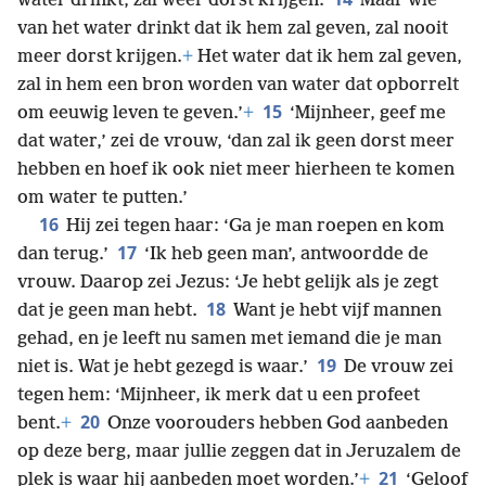
water drinkt, zal weer dorst krijgen.
Maar wie
van het water drinkt dat ik hem zal geven, zal nooit
meer dorst krijgen.
+
Het water dat ik hem zal geven,
zal in hem een bron worden van water dat opborrelt
15
om eeuwig leven te geven.’
+
‘Mijnheer, geef me
dat water,’ zei de vrouw, ‘dan zal ik geen dorst meer
hebben en hoef ik ook niet meer hierheen te komen
om water te putten.’
16
Hij zei tegen haar: ‘Ga je man roepen en kom
17
dan terug.’
‘Ik heb geen man’, antwoordde de
vrouw. Daarop zei Jezus: ‘Je hebt gelijk als je zegt
18
dat je geen man hebt.
Want je hebt vijf mannen
gehad, en je leeft nu samen met iemand die je man
19
niet is. Wat je hebt gezegd is waar.’
De vrouw zei
tegen hem: ‘Mijnheer, ik merk dat u een profeet
20
bent.
+
Onze voorouders hebben God aanbeden
op deze berg, maar jullie zeggen dat in Jeruzalem de
21
plek is waar hij aanbeden moet worden.’
+
‘Geloof