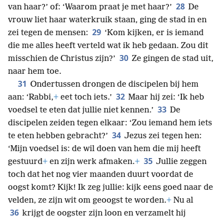
28
van haar?’ of: ‘Waarom praat je met haar?’
De
vrouw liet haar waterkruik staan, ging de stad in en
29
zei tegen de mensen:
‘Kom kijken, er is iemand
die me alles heeft verteld wat ik heb gedaan. Zou dit
30
misschien de Christus zijn?’
Ze gingen de stad uit,
naar hem toe.
31
Ondertussen drongen de discipelen bij hem
32
aan: ‘Rabbi,
+
eet toch iets.’
Maar hij zei: ‘Ik heb
33
voedsel te eten dat jullie niet kennen.’
De
discipelen zeiden tegen elkaar: ‘Zou iemand hem iets
34
te eten hebben gebracht?’
Jezus zei tegen hen:
‘Mijn voedsel is: de wil doen van hem die mij heeft
35
gestuurd
+
en zijn werk afmaken.
+
Jullie zeggen
toch dat het nog vier maanden duurt voordat de
oogst komt? Kijk! Ik zeg jullie: kijk eens goed naar de
velden, ze zijn wit om geoogst te worden.
+
Nu al
36
krijgt de oogster zijn loon en verzamelt hij