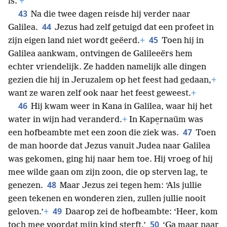
is.’
+
43
Na die twee dagen reisde hij verder naar
44
Galilea.
Jezus had zelf getuigd dat een profeet in
45
zijn eigen land niet wordt geëerd.
+
Toen hij in
Galilea aankwam, ontvingen de Galileeërs hem
echter vriendelijk. Ze hadden namelijk alle dingen
gezien die hij in Jeruzalem op het feest had gedaan,
+
want ze waren zelf ook naar het feest geweest.
+
46
Hij kwam weer in Kana in Galilea, waar hij het
water in wijn had veranderd.
+
In Kape̱rnaüm was
47
een hofbeambte met een zoon die ziek was.
Toen
de man hoorde dat Jezus vanuit Judea naar Galilea
was gekomen, ging hij naar hem toe. Hij vroeg of hij
mee wilde gaan om zijn zoon, die op sterven lag, te
48
genezen.
Maar Jezus zei tegen hem: ‘Als jullie
geen tekenen en wonderen zien, zullen jullie nooit
49
geloven.’
+
Daarop zei de hofbeambte: ‘Heer, kom
50
toch mee voordat mijn kind sterft.’
‘Ga maar naar