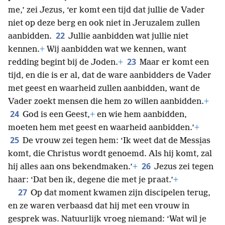
me,’ zei Jezus, ‘er komt een tijd dat jullie de Vader
niet op deze berg en ook niet in Jeruzalem zullen
22
aanbidden.
Jullie aanbidden wat jullie niet
kennen.
+
Wij aanbidden wat we kennen, want
23
redding begint bij de Joden.
+
Maar er komt een
tijd, en die is er al, dat de ware aanbidders de Vader
met geest en waarheid zullen aanbidden, want de
Vader zoekt mensen die hem zo willen aanbidden.
+
24
God is een Geest,
+
en wie hem aanbidden,
moeten hem met geest en waarheid aanbidden.’
+
25
De vrouw zei tegen hem: ‘Ik weet dat de Messi̱as
komt, die Christus wordt genoemd. Als hij komt, zal
26
hij alles aan ons bekendmaken.’
+
Jezus zei tegen
haar: ‘Dat ben ik, degene die met je praat.’
+
27
Op dat moment kwamen zijn discipelen terug,
en ze waren verbaasd dat hij met een vrouw in
gesprek was. Natuurlijk vroeg niemand: ‘Wat wil je