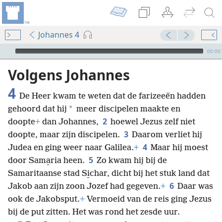
Johannes 4
Audio Player
00:00
Volgens Johannes
4
De Heer kwam te weten dat de farizeeën hadden
*
gehoord dat hij
meer discipelen maakte en
2
doopte
+
dan Johannes,
hoewel Jezus zelf niet
3
doopte, maar zijn discipelen.
Daarom verliet hij
4
Judea en ging weer naar Galilea.
+
Maar hij moest
5
door Sama̱ria heen.
Zo kwam hij bij de
Samaritaanse stad Si̱char, dicht bij het stuk land dat
6
Jakob aan zijn zoon Jozef had gegeven.
+
Daar was
ook de Jakobsput.
+
Vermoeid van de reis ging Jezus
bij de put zitten. Het was rond het zesde uur.