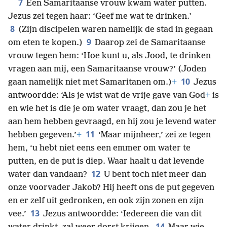
7
Een Samaritaanse vrouw kwam water putten.
Jezus zei tegen haar: ‘Geef me wat te drinken.’
8
(Zijn discipelen waren namelijk de stad in gegaan
9
om eten te kopen.)
Daarop zei de Samaritaanse
vrouw tegen hem: ‘Hoe kunt u, als Jood, te drinken
vragen aan mij, een Samaritaanse vrouw?’ (Joden
10
gaan namelijk niet met Samaritanen om.)
+
Jezus
antwoordde: ‘Als je wist wat de vrije gave van God
+
is
en wie het is die je om water vraagt, dan zou je het
aan hem hebben gevraagd, en hij zou je levend water
11
hebben gegeven.’
+
‘Maar mijnheer,’ zei ze tegen
hem, ‘u hebt niet eens een emmer om water te
putten, en de put is diep. Waar haalt u dat levende
12
water dan vandaan?
U bent toch niet meer dan
onze voorvader Jakob? Hij heeft ons de put gegeven
en er zelf uit gedronken, en ook zijn zonen en zijn
13
vee.’
Jezus antwoordde: ‘Iedereen die van dit
14