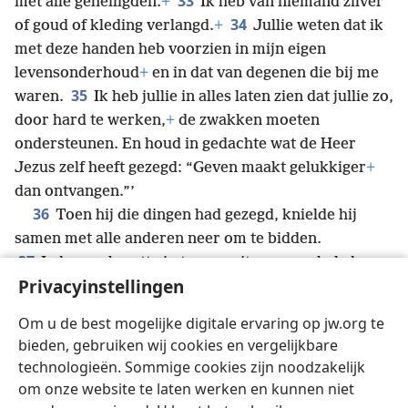
33
met alle geheiligden.
+
Ik heb van niemand zilver
34
of goud of kleding verlangd.
+
Jullie weten dat ik
met deze handen heb voorzien in mijn eigen
levensonderhoud
+
en in dat van degenen die bij me
35
waren.
Ik heb jullie in alles laten zien dat jullie zo,
door hard te werken,
+
de zwakken moeten
ondersteunen. En houd in gedachte wat de Heer
Jezus zelf heeft gezegd: “Geven maakt gelukkiger
+
dan ontvangen.”’
36
Toen hij die dingen had gezegd, knielde hij
samen met alle anderen neer om te bidden.
37
Iedereen barstte in tranen uit en ze omhelsden
Privacyinstellingen
38
Paulus en kusten hem teder,
want ze waren erg
verdrietig omdat hij had gezegd dat ze zijn gezicht
Om u de best mogelijke digitale ervaring op jw.org te
niet meer zouden zien.
+
Daarna brachten ze hem
bieden, gebruiken wij cookies en vergelijkbare
naar het schip.
technologieën. Sommige cookies zijn noodzakelijk
om onze website te laten werken en kunnen niet