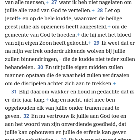
27
van alle mensen,
+
want ik heb niet nagelaten om
28
jullie alle raad van God te vertellen.
+
Let op
jezelf
+
en op de hele kudde, waarover de heilige
geest jullie als opzieners heeft aangesteld,
+
om de
gemeente van God te hoeden,
+
die hij met het bloed
29
van zijn eigen Zoon heeft gekocht.
+
Ik weet dat er
na mijn vertrek onderdrukkende wolven bij jullie
zullen binnendringen,
+
die de kudde niet teder zullen
30
behandelen.
En uit jullie eigen midden zullen
mannen opstaan die de waarheid zullen verdraaien
om de discipelen achter zich aan te trekken.
+
31
Blijf daarom wakker en houd in gedachte dat ik
er drie jaar lang,
+
dag en nacht, niet mee ben
opgehouden elk van jullie onder tranen raad te
32
geven.
En nu vertrouw ik jullie aan God toe en
aan het woord van zijn onverdiende goedheid, dat
jullie kan opbouwen en jullie de erfenis kan geven