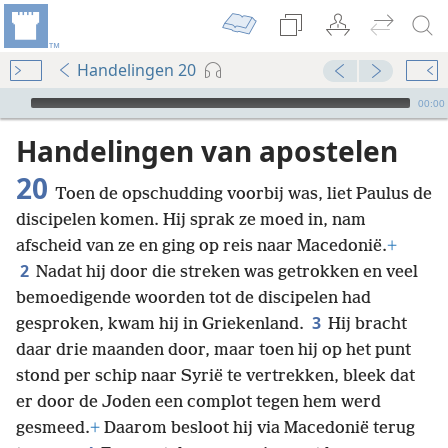
Handelingen 20
Audio Player
00:00
Handelingen van apostelen
20
Toen de opschudding voorbij was, liet Paulus de
discipelen komen. Hij sprak ze moed in, nam
afscheid van ze en ging op reis naar Macedonië.
+
2
Nadat hij door die streken was getrokken en veel
bemoedigende woorden tot de discipelen had
3
gesproken, kwam hij in Griekenland.
Hij bracht
daar drie maanden door, maar toen hij op het punt
stond per schip naar Syrië te vertrekken, bleek dat
er door de Joden een complot tegen hem werd
gesmeed.
+
Daarom besloot hij via Macedonië terug