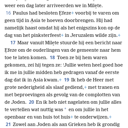
weer een dag later arriveerden we in Mile̱te.
16
Paulus had besloten E̱feze
+
voorbij te varen om
geen tijd in A̱sia te hoeven doorbrengen. Hij had
namelijk haast omdat hij als het enigszins kon op de
dag van het pinksterfeest
+
in Jeruzalem wilde zijn.
+
17
Maar vanuit Mile̱te stuurde hij een bericht naar
E̱feze om de ouderlingen van de gemeente naar hem
18
toe te laten komen.
Toen ze bij hem waren
gekomen, zei hij tegen ze: ‘Jullie weten heel goed hoe
ik me in jullie midden heb gedragen vanaf de eerste
19
dag dat ik in A̱sia kwam.
+
Ik heb de Heer met
grote nederigheid als slaaf gediend,
+
met tranen en
met beproevingen als gevolg van de complotten van
20
de Joden.
En ik heb niet nagelaten om jullie alles
*
te vertellen wat nuttig was
en om jullie in het
openbaar en van huis tot huis
+
te onderwijzen.
+
21
Zowel aan Joden als aan Grieken heb ik grondig