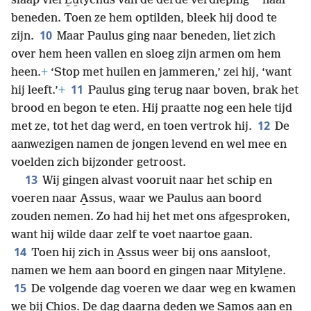
*
slaap viel E̱u̱tychus van de derde verdieping
naar
beneden. Toen ze hem optilden, bleek hij dood te
10
zijn.
Maar Paulus ging naar beneden, liet zich
over hem heen vallen en sloeg zijn armen om hem
heen.
+
‘Stop met huilen en jammeren,’ zei hij, ‘want
11
hij leeft.’
+
Paulus ging terug naar boven, brak het
brood en begon te eten. Hij praatte nog een hele tijd
12
met ze, tot het dag werd, en toen vertrok hij.
De
aanwezigen namen de jongen levend en wel mee en
voelden zich bijzonder getroost.
13
Wij gingen alvast vooruit naar het schip en
voeren naar A̱ssus, waar we Paulus aan boord
zouden nemen. Zo had hij het met ons afgesproken,
want hij wilde daar zelf te voet naartoe gaan.
14
Toen hij zich in A̱ssus weer bij ons aansloot,
namen we hem aan boord en gingen naar Mityle̱ne.
15
De volgende dag voeren we daar weg en kwamen
we bij Chi̱os. De dag daarna deden we Sa̱mos aan en