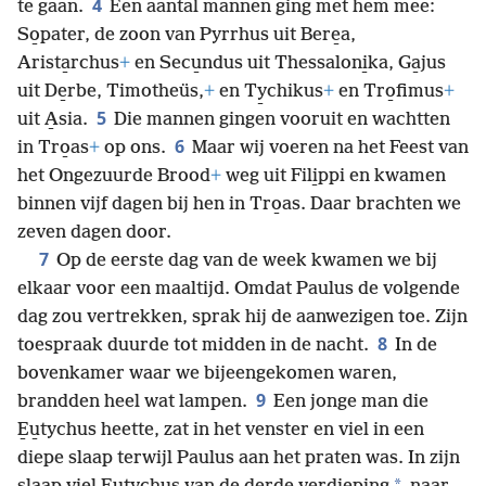
4
te gaan.
Een aantal mannen ging met hem mee:
So̱pater, de zoon van Pyrrhus uit Bere̱a,
Arista̱rchus
+
en Secu̱ndus uit Thessaloni̱ka, Ga̱jus
uit De̱rbe, Timotheüs,
+
en Ty̱chikus
+
en Tro̱fimus
+
5
uit A̱sia.
Die mannen gingen vooruit en wachtten
6
in Tro̱as
+
op ons.
Maar wij voeren na het Feest van
het Ongezuurde Brood
+
weg uit Fili̱ppi en kwamen
binnen vijf dagen bij hen in Tro̱as. Daar brachten we
zeven dagen door.
7
Op de eerste dag van de week kwamen we bij
elkaar voor een maaltijd. Omdat Paulus de volgende
dag zou vertrekken, sprak hij de aanwezigen toe. Zijn
8
toespraak duurde tot midden in de nacht.
In de
bovenkamer waar we bijeengekomen waren,
9
brandden heel wat lampen.
Een jonge man die
E̱u̱tychus heette, zat in het venster en viel in een
diepe slaap terwijl Paulus aan het praten was. In zijn