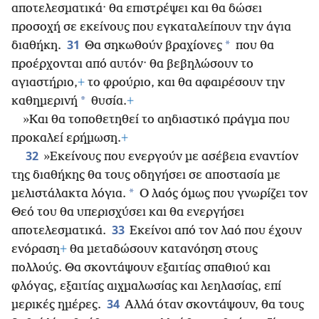
αποτελεσματικά· θα επιστρέψει και θα δώσει
προσοχή σε εκείνους που εγκαταλείπουν την άγια
31
*
διαθήκη.
Θα σηκωθούν βραχίονες
που θα
προέρχονται από αυτόν· θα βεβηλώσουν το
αγιαστήριο,
+
το φρούριο, και θα αφαιρέσουν την
*
καθημερινή
θυσία.
+
»Και θα τοποθετηθεί το αηδιαστικό πράγμα που
προκαλεί ερήμωση.
+
32
»Εκείνους που ενεργούν με ασέβεια εναντίον
της διαθήκης θα τους οδηγήσει σε αποστασία με
*
μελιστάλακτα λόγια.
Ο λαός όμως που γνωρίζει τον
Θεό του θα υπερισχύσει και θα ενεργήσει
33
αποτελεσματικά.
Εκείνοι από τον λαό που έχουν
ενόραση
+
θα μεταδώσουν κατανόηση στους
πολλούς. Θα σκοντάψουν εξαιτίας σπαθιού και
φλόγας, εξαιτίας αιχμαλωσίας και λεηλασίας, επί
34
μερικές ημέρες.
Αλλά όταν σκοντάψουν, θα τους