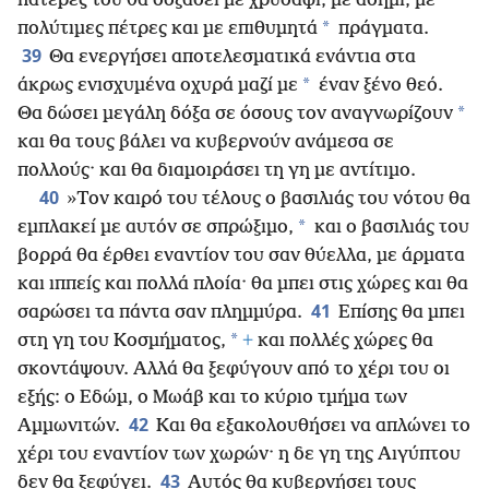
πατέρες του θα δοξάσει με χρυσάφι, με ασήμι, με
*
πολύτιμες πέτρες και με επιθυμητά
πράγματα.
39
Θα ενεργήσει αποτελεσματικά ενάντια στα
*
άκρως ενισχυμένα οχυρά μαζί με
έναν ξένο θεό.
*
Θα δώσει μεγάλη δόξα σε όσους τον αναγνωρίζουν
και θα τους βάλει να κυβερνούν ανάμεσα σε
πολλούς· και θα διαμοιράσει τη γη με αντίτιμο.
40
»Τον καιρό του τέλους ο βασιλιάς του νότου θα
*
εμπλακεί με αυτόν σε σπρώξιμο,
και ο βασιλιάς του
βορρά θα έρθει εναντίον του σαν θύελλα, με άρματα
και ιππείς και πολλά πλοία· θα μπει στις χώρες και θα
41
σαρώσει τα πάντα σαν πλημμύρα.
Επίσης θα μπει
*
στη γη του Κοσμήματος,
+
και πολλές χώρες θα
σκοντάψουν. Αλλά θα ξεφύγουν από το χέρι του οι
εξής: ο Εδώμ, ο Μωάβ και το κύριο τμήμα των
42
Αμμωνιτών.
Και θα εξακολουθήσει να απλώνει το
χέρι του εναντίον των χωρών· η δε γη της Αιγύπτου
43
δεν θα ξεφύγει.
Αυτός θα κυβερνήσει τους