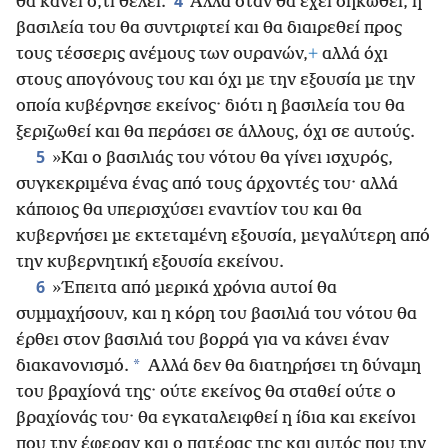
4
θα κάνει ό,τι θέλει.
Αλλά όταν θα έχει σηκωθεί, η
βασιλεία του θα συντριφτεί και θα διαιρεθεί προς
τους τέσσερις ανέμους των ουρανών,
+
αλλά όχι
στους απογόνους του και όχι με την εξουσία με την
οποία κυβέρνησε εκείνος· διότι η βασιλεία του θα
ξεριζωθεί και θα περάσει σε άλλους, όχι σε αυτούς.
5
»Και ο βασιλιάς του νότου θα γίνει ισχυρός,
συγκεκριμένα ένας από τους άρχοντές του· αλλά
κάποιος θα υπερισχύσει εναντίον του και θα
κυβερνήσει με εκτεταμένη εξουσία, μεγαλύτερη από
την κυβερνητική εξουσία εκείνου.
6
»Έπειτα από μερικά χρόνια αυτοί θα
συμμαχήσουν, και η κόρη του βασιλιά του νότου θα
έρθει στον βασιλιά του βορρά για να κάνει έναν
*
διακανονισμό.
Αλλά δεν θα διατηρήσει τη δύναμη
του βραχίονά της· ούτε εκείνος θα σταθεί ούτε ο
βραχίονάς του· θα εγκαταλειφθεί η ίδια και εκείνοι
που την έφεραν και ο πατέρας της και αυτός που την