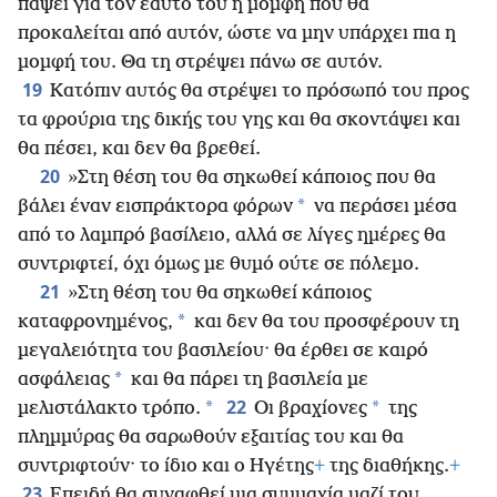
πάψει για τον εαυτό του η μομφή που θα
προκαλείται από αυτόν, ώστε να μην υπάρχει πια η
μομφή του. Θα τη στρέψει πάνω σε αυτόν.
19
Κατόπιν αυτός θα στρέψει το πρόσωπό του προς
τα φρούρια της δικής του γης και θα σκοντάψει και
θα πέσει, και δεν θα βρεθεί.
20
»Στη θέση του θα σηκωθεί κάποιος που θα
*
βάλει έναν εισπράκτορα φόρων
να περάσει μέσα
από το λαμπρό βασίλειο, αλλά σε λίγες ημέρες θα
συντριφτεί, όχι όμως με θυμό ούτε σε πόλεμο.
21
»Στη θέση του θα σηκωθεί κάποιος
*
καταφρονημένος,
και δεν θα του προσφέρουν τη
μεγαλειότητα του βασιλείου· θα έρθει σε καιρό
*
ασφάλειας
και θα πάρει τη βασιλεία με
22
*
*
μελιστάλακτο τρόπο.
Οι βραχίονες
της
πλημμύρας θα σαρωθούν εξαιτίας του και θα
συντριφτούν· το ίδιο και ο Ηγέτης
+
της διαθήκης.
+
23
Επειδή θα συναφθεί μια συμμαχία μαζί του,