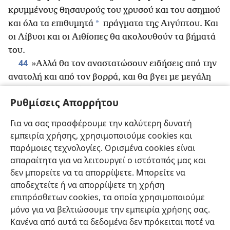
κρυμμένους θησαυρούς του
χρυσού και του ασημιού
*
και όλα τα επιθυμητά
πράγματα της Αιγύπτου. Και
οι Λίβυοι και οι Αιθίοπες θα ακολουθούν τα βήματά
του.
44
»Αλλά θα τον αναστατώσουν ειδήσεις από την
ανατολή και από τον βορρά, και θα βγει με μεγάλη
οργή για να αφανίσει και να αφιερώσει πολλούς στην
Ρυθμίσεις Απορρήτου
45
*
καταστροφή.
Θα στήσει τις βασιλικές
σκηνές
του ανάμεσα στη μεγάλη θάλασσα και στο άγιο
Για να σας προσφέρουμε την καλύτερη δυνατή
*
βουνό του Κοσμήματος·
+
και θα φτάσει στο τέλος
εμπειρία χρήσης, χρησιμοποιούμε cookies και
του και δεν θα υπάρχει κανείς να τον βοηθήσει.
παρόμοιες τεχνολογίες. Ορισμένα cookies είναι
απαραίτητα για να λειτουργεί ο ιστότοπός μας και
δεν μπορείτε να τα απορρίψετε. Μπορείτε να
αποδεχτείτε ή να απορρίψετε τη χρήση
επιπρόσθετων cookies, τα οποία χρησιμοποιούμε
Ελληνική
Κοινή Χρήση
Προτιμήσεις
μόνο για να βελτιώσουμε την εμπειρία χρήσης σας.
Copyright
© 2026 Watch Tower Bible and Tract Society of Pennsylvania
Κανένα από αυτά τα δεδομένα δεν πρόκειται ποτέ να
Όροι Χρήσης
Πολιτική Απορρήτου
Ρυθμίσεις Απορρήτου