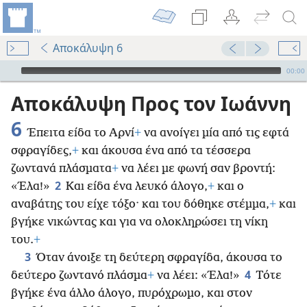
Αποκάλυψη 6
Audio Player
00:00
Αποκάλυψη Προς τον Ιωάννη
6
Έπειτα είδα το Αρνί
+
να ανοίγει μία από τις εφτά
σφραγίδες,
+
και άκουσα ένα από τα τέσσερα
ζωντανά πλάσματα
+
να λέει με φωνή σαν βροντή:
2
«Έλα!»
Και είδα ένα λευκό άλογο,
+
και ο
αναβάτης του είχε τόξο· και του δόθηκε στέμμα,
+
και
βγήκε νικώντας και για να ολοκληρώσει τη νίκη
του.
+
3
Όταν άνοιξε τη δεύτερη σφραγίδα, άκουσα το
4
δεύτερο ζωντανό πλάσμα
+
να λέει: «Έλα!»
Τότε
βγήκε ένα άλλο άλογο, πυρόχρωμο, και στον