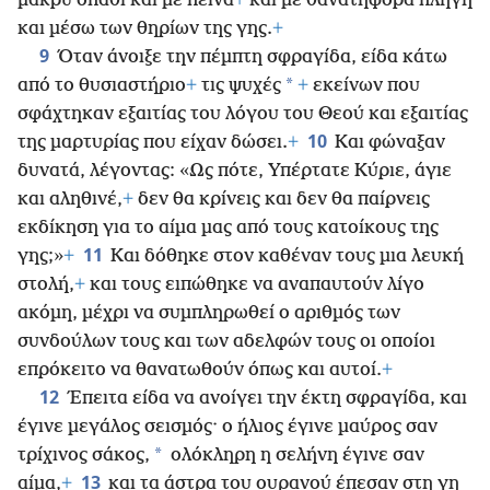
μακρύ σπαθί και με πείνα
+
και με θανατηφόρα πληγή
και μέσω των θηρίων της γης.
+
9
Όταν άνοιξε την πέμπτη σφραγίδα, είδα κάτω
*
από το θυσιαστήριο
+
τις ψυχές
+
εκείνων που
σφάχτηκαν εξαιτίας του λόγου του Θεού και εξαιτίας
10
της μαρτυρίας που είχαν δώσει.
+
Και φώναξαν
δυνατά, λέγοντας: «Ως πότε, Υπέρτατε Κύριε, άγιε
και αληθινέ,
+
δεν θα κρίνεις και δεν θα παίρνεις
εκδίκηση για το αίμα μας από τους κατοίκους της
11
γης;»
+
Και δόθηκε στον καθέναν τους μια λευκή
στολή,
+
και τους ειπώθηκε να αναπαυτούν λίγο
ακόμη, μέχρι να συμπληρωθεί ο αριθμός των
συνδούλων τους και των αδελφών τους οι οποίοι
επρόκειτο να θανατωθούν όπως και αυτοί.
+
12
Έπειτα είδα να ανοίγει την έκτη σφραγίδα, και
έγινε μεγάλος σεισμός· ο ήλιος έγινε μαύρος σαν
*
τρίχινος σάκος,
ολόκληρη η σελήνη έγινε σαν
13
αίμα,
+
και τα άστρα του ουρανού έπεσαν στη γη