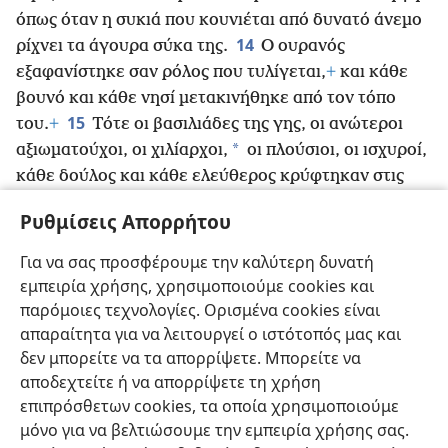
όπως όταν η συκιά που κουνιέται από δυνατό άνεμο
14
ρίχνει τα άγουρα σύκα της.
Ο ουρανός
εξαφανίστηκε σαν ρόλος που τυλίγεται,
+
και κάθε
βουνό και κάθε νησί μετακινήθηκε από τον τόπο
15
του.
+
Τότε οι βασιλιάδες της γης, οι ανώτεροι
*
αξιωματούχοι, οι χιλίαρχοι,
οι πλούσιοι, οι ισχυροί,
κάθε δούλος και κάθε ελεύθερος κρύφτηκαν στις
σπηλιές και ανάμεσα στους βράχους των βουνών.
+
Ρυθμίσεις Απορρήτου
16
Και λένε στα βουνά και στους βράχους: «Πέστε
πάνω μας
+
και κρύψτε μας από το πρόσωπο Εκείνου
Για να σας προσφέρουμε την καλύτερη δυνατή
που κάθεται στον θρόνο
+
και από την οργή του
εμπειρία χρήσης, χρησιμοποιούμε cookies και
17
Αρνιού,
+
επειδή ήρθε η μεγάλη ημέρα της οργής
παρόμοιες τεχνολογίες. Ορισμένα cookies είναι
τους,
+
και ποιος μπορεί να σταθεί;»
+
απαραίτητα για να λειτουργεί ο ιστότοπός μας και
δεν μπορείτε να τα απορρίψετε. Μπορείτε να
αποδεχτείτε ή να απορρίψετε τη χρήση
επιπρόσθετων cookies, τα οποία χρησιμοποιούμε
μόνο για να βελτιώσουμε την εμπειρία χρήσης σας.
Ελληνική
Κοινή Χρήση
Προτιμήσεις