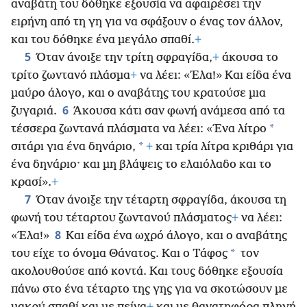
αναβάτη του δόθηκε εξουσία να αφαιρέσει την
ειρήνη από τη γη για να σφάξουν ο ένας τον άλλον,
και του δόθηκε ένα μεγάλο σπαθί.
+
5
Όταν άνοιξε την τρίτη σφραγίδα,
+
άκουσα το
τρίτο ζωντανό πλάσμα
+
να λέει: «Έλα!» Και είδα ένα
μαύρο άλογο, και ο αναβάτης του κρατούσε μια
6
ζυγαριά.
Άκουσα κάτι σαν φωνή
ανάμεσα από τα
*
τέσσερα ζωντανά πλάσματα να λέει: «Ένα λίτρο
*
σιτάρι για ένα δηνάριο,
+
και τρία λίτρα κριθάρι για
ένα δηνάριο· και μη βλάψεις το ελαιόλαδο και το
κρασί».
+
7
Όταν άνοιξε την τέταρτη σφραγίδα, άκουσα τη
φωνή του τέταρτου ζωντανού πλάσματος
+
να λέει:
8
«Έλα!»
Και είδα ένα ωχρό άλογο, και ο αναβάτης
*
του είχε το όνομα Θάνατος. Και ο Τάφος
τον
ακολουθούσε από κοντά. Και τους δόθηκε εξουσία
πάνω στο ένα τέταρτο της γης για να σκοτώσουν με