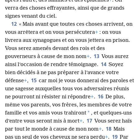
après l’autre, des famines et des épidémies
+
. On
verra des choses effrayantes, ainsi que de grands
signes venant du ciel.
12
« Mais avant que toutes ces choses arrivent, on
vous arrêtera et on vous persécutera
+
: on vous
livrera aux synagogues et on vous jettera en prison.
Vous serez amenés devant des rois et des
13
gouverneurs à cause de mon nom
+
.
Vous aurez
14
ainsi l’occasion de rendre témoignage.
Soyez
bien décidés à ne pas préparer à l’avance votre
15
défense
+
,
car moi je vous donnerai des paroles et
une sagesse auxquelles tous vos adversaires réunis
16
ne pourront ni résister ni répondre
+
.
De plus,
même vos parents, vos frères, les membres de votre
*
famille et vos amis vous trahiront
, et quelques-uns
17
d’entre vous seront mis à mort
+
.
Vous serez haïs
18
par tout le monde à cause de mon nom
+
.
Mais
19
pas un seul de vos cheveux ne sera perdu
+
.
Par