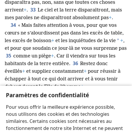
disparaîtra pas, non, sans que toutes ces choses
33
arrivent
+
.
Le ciel et la terre disparaîtront, mais
mes paroles ne disparaîtront absolument pas
+
.
34
« Mais faites attention à vous, pour que vos
cœurs ne s’alourdissent pas dans les excès de table,
*
les excès de boisson
+
et les inquiétudes de la vie
+
,
et pour que soudain ce jour-là ne vous surprenne pas
35
comme un piège
+
. Car il viendra sur tous les
36
habitants de la terre entière.
Restez donc
éveillés
+
et suppliez constamment
+
pour réussir à
échapper à tout ce qui doit arriver et à vous tenir
debout devant le Fils de l’homme
+
. »
37
Paramètres de confidentialité
Pendant la journée, Jésus enseignait dans le
Temple, mais il allait passer la nuit sur la montagne
Pour vous offrir la meilleure expérience possible,
38
appelée le mont des Oliviers.
Et tôt le matin, tout
nous utilisons des cookies et des technologies
le peuple venait vers lui dans le Temple pour
similaires. Certains cookies sont nécessaires au
l’écouter.
fonctionnement de notre site Internet et ne peuvent