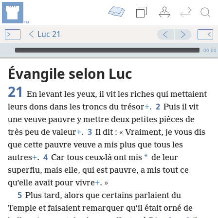
Luc 21
Audio Player
00:00
Évangile selon Luc
21
En levant les yeux, il vit les riches qui mettaient
2
leurs dons dans les troncs du trésor
+
.
Puis il vit
une veuve pauvre y mettre deux petites pièces de
3
très peu de valeur
+
.
Il dit : « Vraiment, je vous dis
que cette pauvre veuve a mis plus que tous les
4
*
autres
+
.
Car tous ceux-là ont mis
de leur
superflu, mais elle, qui est pauvre, a mis tout ce
qu’elle avait pour vivre
+
. »
5
Plus tard, alors que certains parlaient du
Temple et faisaient remarquer qu’il était orné de