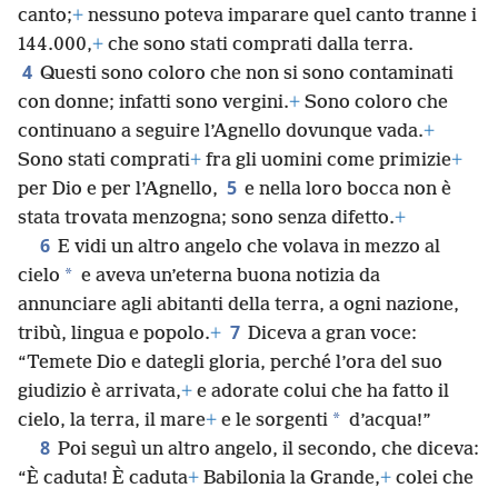
canto;
+
nessuno poteva imparare quel canto tranne i
144.000,
+
che sono stati comprati dalla terra.
4
Questi sono coloro che non si sono contaminati
con donne; infatti sono vergini.
+
Sono coloro che
continuano a seguire l’Agnello dovunque vada.
+
Sono stati comprati
+
fra gli uomini come primizie
+
5
per Dio e per l’Agnello,
e nella loro bocca non è
stata trovata menzogna; sono senza difetto.
+
6
E vidi un altro angelo che volava in mezzo al
*
cielo
e aveva un’eterna buona notizia da
annunciare agli abitanti della terra, a ogni nazione,
7
tribù, lingua e popolo.
+
Diceva a gran voce:
“Temete Dio e dategli gloria, perché l’ora del suo
giudizio è arrivata,
+
e adorate colui che ha fatto il
*
cielo, la terra, il mare
+
e le sorgenti
d’acqua!”
8
Poi seguì un altro angelo, il secondo, che diceva:
“È caduta! È caduta
+
Babilonia la Grande,
+
colei che