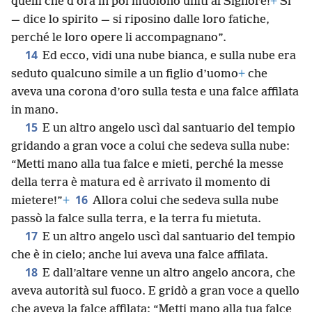
quelli che d’ora in poi muoiono uniti al Signore!
+
Sì
— dice lo spirito — si riposino dalle loro fatiche,
perché le loro opere li accompagnano”.
14
Ed ecco, vidi una nube bianca, e sulla nube era
seduto qualcuno simile a un figlio d’uomo
+
che
aveva una corona d’oro sulla testa e una falce affilata
in mano.
15
E un altro angelo uscì dal santuario del tempio
gridando a gran voce a colui che sedeva sulla nube:
“Metti mano alla tua falce e mieti, perché la messe
della terra è matura ed è arrivato il momento di
16
mietere!”
+
Allora colui che sedeva sulla nube
passò la falce sulla terra, e la terra fu mietuta.
17
E un altro angelo uscì dal santuario del tempio
che è in cielo; anche lui aveva una falce affilata.
18
E dall’altare venne un altro angelo ancora, che
aveva autorità sul fuoco. E gridò a gran voce a quello
che aveva la falce affilata: “Metti mano alla tua falce