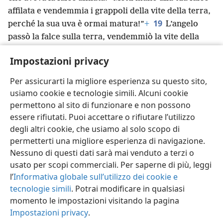
affilata e vendemmia
i grappoli della vite della terra,
19
perché la sua uva è ormai matura!”
+
L’angelo
passò la falce sulla terra, vendemmiò la vite della
terra e la gettò nel grande torchio dell’ira di Dio.
+
Impostazioni privacy
20
L’uva fu pigiata nel torchio fuori dalla città, e il
sangue che uscì dal torchio arrivava alle briglie dei
Per assicurarti la migliore esperienza su questo sito,
*
cavalli fino a una distanza di 1.600 stadi.
usiamo cookie e tecnologie simili. Alcuni cookie
permettono al sito di funzionare e non possono
essere rifiutati. Puoi accettare o rifiutare l’utilizzo
degli altri cookie, che usiamo al solo scopo di
permetterti una migliore esperienza di navigazione.
Italiano
Condividi
Impostazioni
Nessuno di questi dati sarà mai venduto a terzi o
Copyright
© 2026 Watch Tower Bible and Tract Society of Pennsylvania
usato per scopi commerciali. Per saperne di più, leggi
Condizioni d’uso
Informativa sulla privacy
Impostazioni privacy
Accedi
JW.ORG
l’
Informativa globale sull’utilizzo dei cookie e
tecnologie simili
. Potrai modificare in qualsiasi
momento le impostazioni visitando la pagina
Impostazioni privacy
.