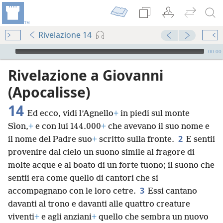
Rivelazione 14
Audio Player
00:00
Rivelazione a Giovanni
(Apocalisse)
14
Ed ecco, vidi l’Agnello
+
in piedi sul monte
Sìon,
+
e con lui 144.000
+
che avevano il suo nome e
2
il nome del Padre suo
+
scritto sulla fronte.
E sentii
provenire dal cielo un suono simile al fragore di
molte acque e al boato di un forte tuono; il suono che
sentii era come quello di cantori che si
3
accompagnano con le loro cetre.
Essi cantano
davanti al trono e davanti alle quattro creature
viventi
+
e agli anziani
+
quello che sembra un nuovo