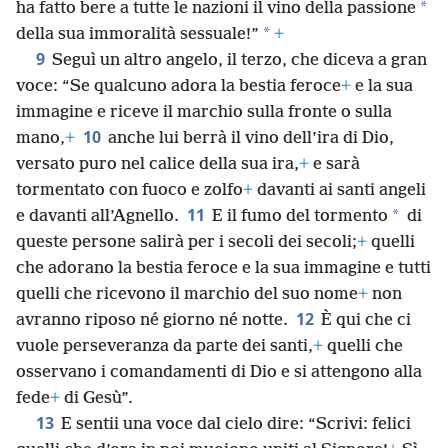
*
ha fatto bere a tutte le nazioni il vino della passione
*
della sua immoralità sessuale!”
+
9
Seguì un altro angelo, il terzo, che diceva a gran
voce: “Se qualcuno adora la bestia feroce
+
e la sua
immagine e riceve il marchio sulla fronte o sulla
10
mano,
+
anche lui berrà il vino dell’ira di Dio,
versato puro nel calice della sua ira,
+
e sarà
tormentato con fuoco e zolfo
+
davanti ai santi angeli
11
*
e davanti all’Agnello.
E il fumo del tormento
di
queste persone salirà per i secoli dei secoli;
+
quelli
che adorano la bestia feroce e la sua immagine e tutti
quelli che ricevono il marchio del suo nome
+
non
12
avranno riposo né giorno né notte.
È qui che ci
vuole perseveranza da parte dei santi,
+
quelli che
osservano i comandamenti di Dio e si attengono alla
fede
+
di Gesù”.
13
E sentii una voce dal cielo dire: “Scrivi: felici