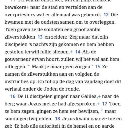
Terwijl zij onderweg waren, gingen enkele
bewakers
+
naar de stad en vertelden aan de
12
overpriesters wat er allemaal was gebeurd.
Die
kwamen met de oudsten samen om te overleggen.
Toen gaven ze de soldaten een groot aantal
13
zilverstukken
en zeiden: ‘Zeg maar dat zijn
discipelen ’s nachts zijn gekomen en hem hebben
14
gestolen terwijl jullie sliepen.
+
Als de
gouverneur ervan hoort, zullen wij het wel aan hem
15
*
uitleggen.
Maak je maar geen zorgen.’
Ze
namen de zilverstukken aan en volgden de
instructies op. En tot op de dag van vandaag doet dit
verhaal onder de Joden de ronde.
16
De 11 discipelen gingen naar Galilea,
+
naar de
17
berg waar Jezus met ze had afgesproken.
+
Toen
*
ze hem zagen, gingen ze hem eer bewijzen,
maar
18
sommigen twijfelden.
Jezus kwam naar ze toe en
zei: ‘Ik heb alle autoriteit in de hemel en op aarde