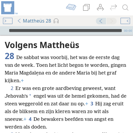
Mattheüs 28
Audio Player
00:00
Volgens Mattheüs
28
De sabbat was voorbij, het was de eerste dag
van de week. Toen het licht begon te worden, gingen
Maria Magdale̱na en de andere Maria bij het graf
kijken.
+
2
Er was een grote aardbeving geweest, want
*
Jehovah’s
engel was uit de hemel gekomen, had de
3
steen weggerold en zat daar nu op.
+
Hij zag eruit
als de bliksem en zijn kleren waren zo wit als
4
sneeuw.
+
De bewakers beefden van angst en
werden als doden.