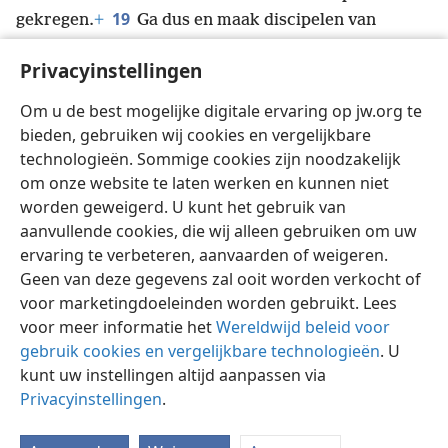
19
gekregen.
+
Ga dus en maak discipelen van
mensen uit alle volken.
+
Doop ze
+
in de naam van de
Privacyinstellingen
20
Vader en van de Zoon en van de heilige geest,
en
leer ze om zich te houden aan alles wat ik jullie heb
Om u de best mogelijke digitale ervaring op jw.org te
opgedragen.
+
En weet: ik ben met jullie, alle dagen,
bieden, gebruiken wij cookies en vergelijkbare
*
tot het einde van het tijdperk.’
+
technologieën. Sommige cookies zijn noodzakelijk
om onze website te laten werken en kunnen niet
worden geweigerd. U kunt het gebruik van
aanvullende cookies, die wij alleen gebruiken om uw
ervaring te verbeteren, aanvaarden of weigeren.
Nederlands
Delen
Instellingen
Geen van deze gegevens zal ooit worden verkocht of
Copyright
© 2026 Watch Tower Bible and Tract Society of Pennsylvania
voor marketingdoeleinden worden gebruikt. Lees
Gebruiksvoorwaarden
Privacybeleid
Privacyinstellingen
Inloggen
JW.ORG
voor meer informatie het
Wereldwijd beleid voor
gebruik cookies en vergelijkbare technologieën
. U
kunt uw instellingen altijd aanpassen via
Privacyinstellingen
.