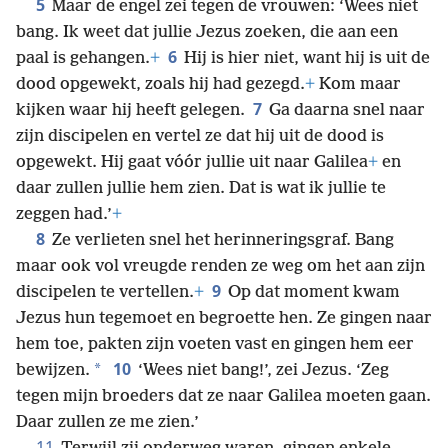
5
Maar de engel zei tegen de vrouwen: ‘Wees niet
bang. Ik weet dat jullie Jezus zoeken, die aan een
6
paal is gehangen.
+
Hij is hier niet, want hij is uit de
dood opgewekt, zoals hij had gezegd.
+
Kom maar
7
kijken waar hij heeft gelegen.
Ga daarna snel naar
zijn discipelen en vertel ze dat hij uit de dood is
opgewekt. Hij gaat vóór jullie uit naar Galilea
+
en
daar zullen jullie hem zien. Dat is wat ik jullie te
zeggen had.’
+
8
Ze verlieten snel het herinneringsgraf. Bang
maar ook vol vreugde renden ze weg om het aan zijn
9
discipelen te vertellen.
+
Op dat moment kwam
Jezus hun tegemoet en begroette hen. Ze gingen naar
hem toe, pakten zijn voeten vast en gingen hem eer
10
*
bewijzen.
‘Wees niet bang!’, zei Jezus. ‘Zeg
tegen mijn broeders dat ze naar Galilea moeten gaan.
Daar zullen ze me zien.’
11