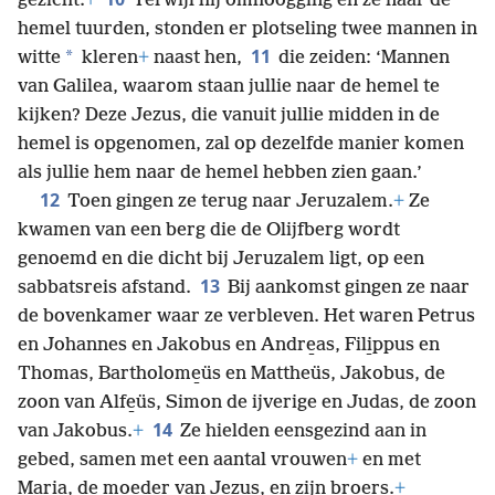
gezicht.
+
Terwijl hij omhoogging en ze naar de
hemel tuurden, stonden er plotseling twee mannen in
11
*
witte
kleren
+
naast hen,
die zeiden: ‘Mannen
van Galilea, waarom staan jullie naar de hemel te
kijken? Deze Jezus, die vanuit jullie midden in de
hemel is opgenomen, zal op dezelfde manier komen
als jullie hem naar de hemel hebben zien gaan.’
12
Toen gingen ze terug naar Jeruzalem.
+
Ze
kwamen van een berg die de Olijfberg wordt
genoemd en die dicht bij Jeruzalem ligt, op een
13
sabbatsreis afstand.
Bij aankomst gingen ze naar
de bovenkamer waar ze verbleven. Het waren Petrus
en Johannes en Jakobus en Andre̱as, Fili̱ppus en
Thomas, Bartholome̱üs en Mattheüs, Jakobus, de
zoon van Alfe̱üs, Simon de ijverige en Judas, de zoon
14
van Jakobus.
+
Ze hielden eensgezind aan in
gebed, samen met een aantal vrouwen
+
en met
Maria, de moeder van Jezus, en zijn broers.
+