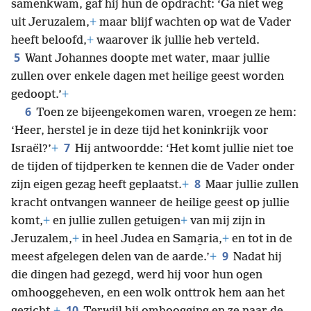
samenkwam, gaf hij hun de opdracht: ‘Ga niet weg
uit Jeruzalem,
+
maar blijf wachten op wat de Vader
heeft beloofd,
+
waarover ik jullie heb verteld.
5
Want Johannes doopte met water, maar jullie
zullen over enkele dagen met heilige geest worden
gedoopt.’
+
6
Toen ze bijeengekomen waren, vroegen ze hem:
‘Heer, herstel je in deze tijd het koninkrijk voor
7
Israël?’
+
Hij antwoordde: ‘Het komt jullie niet toe
de tijden of tijdperken te kennen die de Vader onder
8
zijn eigen gezag heeft geplaatst.
+
Maar jullie zullen
kracht ontvangen wanneer de heilige geest op jullie
komt,
+
en jullie zullen getuigen
+
van mij zijn in
Jeruzalem,
+
in heel Judea en Sama̱ria,
+
en tot in de
9
meest afgelegen delen van de aarde.’
+
Nadat hij
die dingen had gezegd, werd hij voor hun ogen
omhooggeheven, en een wolk onttrok hem aan het
10