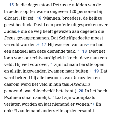
15
In die dagen stond Petrus te midden van de
broeders op (er waren ongeveer 120 personen bij
16
elkaar). Hij zei:
‘Mannen, broeders, de heilige
geest heeft via David een profetie uitgesproken over
Judas,
+
die de weg heeft gewezen aan degenen die
Jezus gevangennamen. Dat Schriftgedeelte moest
17
vervuld worden.
+
Hij was een van ons
+
en had
18
*
een aandeel aan deze dienende taak.
(Met het
loon voor onrechtvaardigheid
+
kocht deze man een
*
veld. Hij viel voorover,
zijn lichaam barstte open
19
en al zijn ingewanden kwamen naar buiten.
+
Dat
werd bekend bij alle inwoners van Jeruzalem en
daarom werd het veld in hun taal
Akeldama
20
genoemd, wat ‘bloedveld’ betekent.)
In het boek
Psalmen staat namelijk: “Laat zijn woonplaats
verlaten worden en laat niemand er wonen.”
+
En
ook: “Laat iemand anders zijn opzienersambt