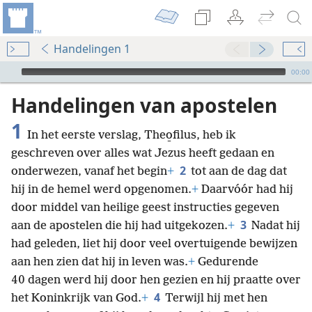
Handelingen 1
Audio Player
00:00
Handelingen van apostelen
1
In het eerste verslag, Theo̱filus, heb ik
geschreven over alles wat Jezus heeft gedaan en
2
onderwezen, vanaf het begin
+
tot aan de dag dat
hij in de hemel werd opgenomen.
+
Daarvóór had hij
door middel van heilige geest instructies gegeven
3
aan de apostelen die hij had uitgekozen.
+
Nadat hij
had geleden, liet hij door veel overtuigende bewijzen
aan hen zien dat hij in leven was.
+
Gedurende
40 dagen werd hij door hen gezien en hij praatte over
4
het Koninkrijk van God.
+
Terwijl hij met hen