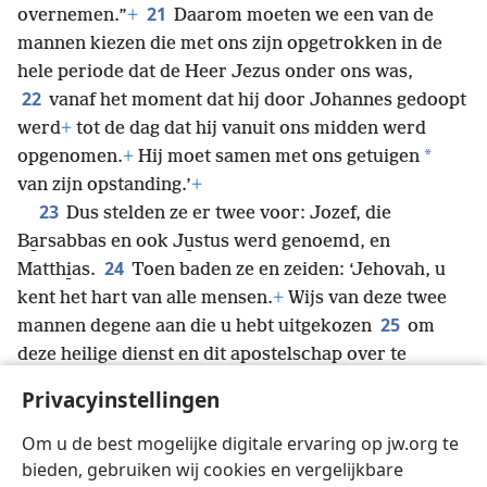
21
overnemen.”
+
Daarom moeten we een van de
mannen kiezen die met ons zijn opgetrokken in de
hele periode dat de Heer Jezus onder ons was,
22
vanaf het moment dat hij door Johannes gedoopt
werd
+
tot de dag dat hij vanuit ons midden werd
*
opgenomen.
+
Hij moet samen met ons getuigen
van zijn opstanding.’
+
23
Dus stelden ze er twee voor: Jozef, die
Ba̱rsabbas en ook Ju̱stus werd genoemd, en
24
Matthi̱as.
Toen baden ze en zeiden: ‘Jehovah, u
kent het hart van alle mensen.
+
Wijs van deze twee
25
mannen degene aan die u hebt uitgekozen
om
deze heilige dienst en dit apostelschap over te
nemen, die Judas de rug heeft toegekeerd om zijn
Privacyinstellingen
26
*
eigen weg
te gaan.’
+
Toen wierpen ze het lot,
+
en het lot viel op Matthi̱as. Hij werd aan de
Om u de best mogelijke digitale ervaring op jw.org te
11 apostelen toegevoegd.
bieden, gebruiken wij cookies en vergelijkbare