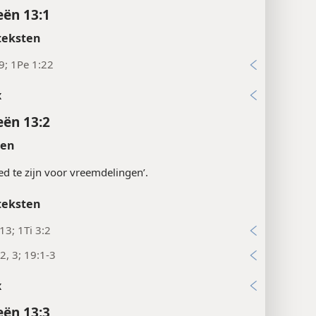
ën 13:1
teksten
9; 1Pe 1:22
x
ën 13:2
ten
ed te zijn voor vreemdelingen’.
teksten
13; 1Ti 3:2
2, 3; 19:1-3
x
ën 13:3