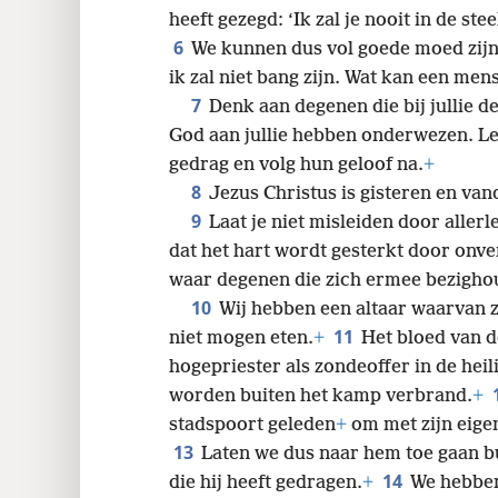
24
heeft gezegd: ‘Ik zal je nooit in de stee
6
We kunnen dus vol goede moed zijn
ik zal niet bang zijn. Wat kan een men
7
Denk aan degenen die bij jullie d
God aan jullie hebben onderwezen. Le
gedrag en volg hun geloof na.
+
8
Jezus Christus is gisteren en va
9
Laat je niet misleiden door allerl
dat het hart wordt gesterkt door onv
waar degenen die zich ermee bezigho
10
Wij hebben een altaar waarvan zi
11
niet mogen eten.
+
Het bloed van d
hogepriester als zondeoffer in de heil
worden buiten het kamp verbrand.
+
stadspoort geleden
+
om met zijn eigen
13
Laten we dus naar hem toe gaan b
14
die hij heeft gedragen.
+
We hebben