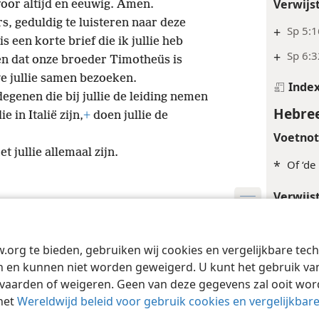
Verwijs
oor altijd en eeuwig. Amen.
rs, geduldig te luisteren naar deze
+
Sp 5:1
een korte brief die ik jullie heb
+
Sp 6:3
eten dat onze broeder Timotheüs is
 we jullie samen bezoeken.
Inde
egenen die bij jullie de leiding nemen
Hebree
 in Italië zijn,
+
doen jullie de
Voetno
 jullie allemaal zijn.
*
Of ‘de
Verwijs
+
1Ti 6:
Tract Society of Pennsylvania
Gebruiksvoorwaarden
Privacybeleid
Priva
+
Sp 30:
w.org te bieden, gebruiken wij cookies en vergelijkbare te
 en kunnen niet worden geweigerd. U kunt het gebruik van 
+
De 31:
vaarden of weigeren. Geen van deze gegevens zal ooit wo
het
Wereldwijd beleid voor gebruik cookies en vergelijkbar
Inde