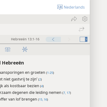
Nederlands
Hebreeën 13:1-16
d Hebreeën
 aansporingen en groeten
(
1-25
)
t niet gastvrij te zijn’
(
2
)
jk als kostbaar bezien
(
4
)
rzaam degenen die leiding nemen
(
7,
17
)
offer van lof brengen
(
15, 16
)