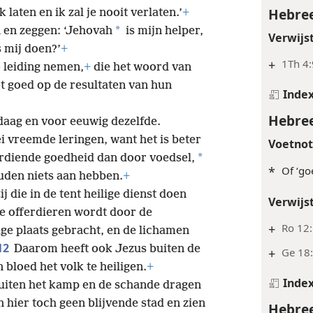
Hebree
k laten en ik zal je nooit verlaten.’
+
*
 en zeggen: ‘Jehovah
is mijn helper,
Verwijs
s mij doen?’
+
+
1Th 4:
e leiding nemen,
+
die het woord van
t goed op de resultaten van hun
Inde
Hebree
ndaag en voor eeuwig dezelfde.
ei vreemde leringen, want het is beter
Voetno
*
erdiende goedheid dan door voedsel,
*
Of ‘go
uden niets aan hebben.
+
j die in de tent heilige dienst doen
Verwijs
e offerdieren wordt door de
+
Ro 12:
ige plaats gebracht, en de lichamen
12
Daarom heeft ook Jezus buiten de
+
Ge 18:
 bloed het volk te heiligen.
+
Inde
uiten het kamp en de schande dragen
 hier toch geen blijvende stad en zien
Hebree