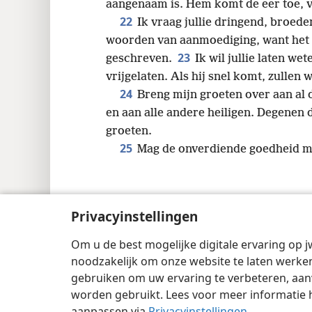
aangenaam is. Hem komt de eer toe, v
22
Ik vraag jullie dringend, broede
woorden van aanmoediging, want het is 
23
geschreven.
Ik wil jullie laten w
vrijgelaten. Als hij snel komt, zullen
24
Breng mijn groeten over aan al d
en aan alle andere heiligen. Degenen die
groeten.
25
Mag de onverdiende goedheid met
Privacyinstellingen
Copyright
© 2026 Watch Tower Bible and 
Om u de best mogelijke digitale ervaring op j
noodzakelijk om onze website te laten werken
gebruiken om uw ervaring te verbeteren, aan
worden gebruikt. Lees voor meer informatie 
aanpassen via
Privacyinstellingen
.