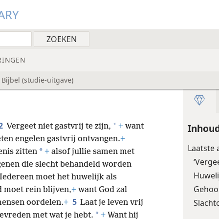
ARY
RINGEN
ijbel (studie-uitgave)
2
*
Vergeet niet gastvrij te zijn,
+
want
Inhou
en engelen gastvrij ontvangen.
+
Laatste
*
nis zitten
+
alsof jullie samen met
‘Vergee
enen die slecht behandeld worden
Huweli
Iedereen moet het huwelijk als
Gehoo
 moet rein blijven,
+
want God zal
5
Slacht
ensen oordelen.
+
Laat je leven vrij
*
evreden met wat je hebt.
+
Want hij