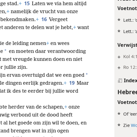
15
ge stad.
+
Laten we via hem altijd
Voetno
en,
+
namelijk de vrucht van onze
16
r bekendmaken.
+
Vergeet
*
Lett.:
 anderen te delen wat je hebt,
+
want
*
Lett.: 
ie de leiding nemen
+
en wees
Verwijs
*
ie
en moeten daar verantwoording
+
Kol 4:
t met vreugde kunnen doen en niet
+
Ro 12
jullie zijn.
*
zijn ervan overtuigd dat we een goed
Inde
19
le dingen eerlijk gedragen.
+
Maar
Hebree
at ik des te eerder bij jullie word
Voetno
ote herder van de schapen,
+
onze
*
Of ‘ee
uwig verbond uit de dood heeft
t al het goede om zijn wil te doen, en
*
Zie
Wo
stand brengen wat in zijn ogen