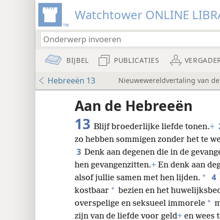
Watchtower ONLINE LIBR
BIJBEL
PUBLICATIES
VERGADE
Hebreeën 13
Nieuwewereldvertaling van de B
udie-
Aan de Hebreeën
13
Blijf broederlijke liefde tonen.
+
zo hebben sommigen zonder het te wet
3
Denk aan degenen die in de gevange
hen gevangenzitten.
+
En denk aan deg
8
4
*
alsof jullie samen met hen lijden.
*
kostbaar
bezien en het huwelijksbed
16
*
overspelige en seksueel immorele
m
zijn van de liefde voor geld
+
en wees t