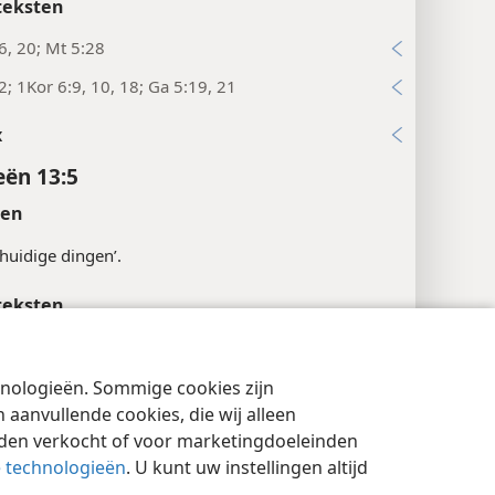
teksten
6, 20; Mt 5:28
2; 1Kor 6:9, 10, 18; Ga 5:19, 21
x
ën 13:5
ten
 huidige dingen’.
teksten
10
cyinstellingen
Inloggen
JW.ORG
8, 9; 1Ti 6:8
chnologieën. Sommige cookies zijn
aanvullende cookies, die wij alleen
6, 8
rden verkocht of voor marketingdoeleinden
e technologieën
. U kunt uw instellingen altijd
x