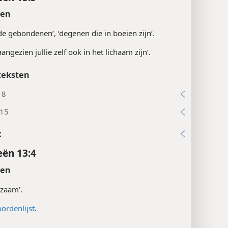
ten
 ‘de gebondenen’, ‘degenen die in boeien zijn’.
‘aangezien jullie zelf ook in het lichaam zijn’.
teksten
18
:15
x
ën 13:4
ten
rzaam’.
ordenlijst
.