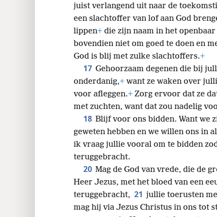
juist verlangend uit naar de toekomsti
een slachtoffer van lof aan God breng
lippen
+
die zijn naam in het openbaa
bovendien niet om goed te doen en met
God is blij met zulke slachtoffers.
+
17
Gehoorzaam degenen die bij jull
onderdanig,
+
want ze waken over jull
voor afleggen.
+
Zorg ervoor dat ze da
met zuchten, want dat zou nadelig voor 
18
Blijf voor ons bidden. Want we 
geweten hebben en we willen ons in al
ik vraag jullie vooral om te bidden zod
teruggebracht.
20
Mag de God van vrede, die de gr
Heer Jezus, met het bloed van een ee
21
teruggebracht,
jullie toerusten me
mag hij via Jezus Christus in ons tot 