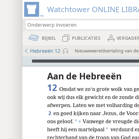
Watchtower ONLINE LIBR
BIJBEL
PUBLICATIES
VERGADE
Hebreeën 12
Nieuwewereldvertaling van de B
Audio Player
udie-
Aan de Hebreeën
12
Omdat we zo’n grote wolk van g
ook wij dus elk gewicht en de zonde d
afwerpen. Laten we met volharding de 
2
en goed kijken naar Jezus, de Vo
8
*
ons geloof.
+
Vanwege de vreugde die
*
heeft hij een martelpaal
verduurd en 
16
rechterhand van de troon van God gaa