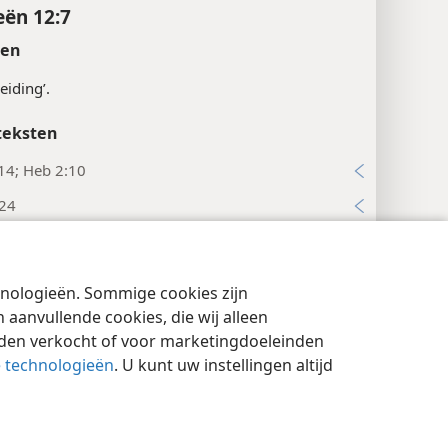
ën 12:7
ten
eiding’.
teksten
14; Heb 2:10
:24
x
ën 12:8
chnologieën. Sommige cookies zijn
cyinstellingen
Inloggen
JW.ORG
aanvullende cookies, die wij alleen
x
rden verkocht of voor marketingdoeleinden
ën 12:9
e technologieën
. U kunt uw instellingen altijd
ten
‘de vaders van ons vlees’.