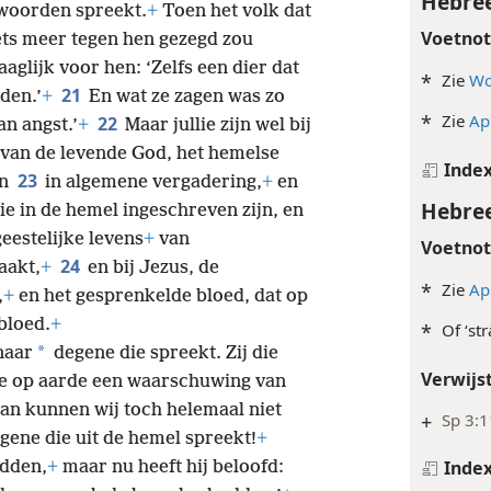
Hebree
woorden spreekt.
+
Toen het volk dat
Voetno
ets meer tegen hen gezegd zou
aglijk voor hen: ‘Zelfs een dier dat
*
Zie
Wo
21
den.’
+
En wat ze zagen was zo
*
Zie
Ap
22
an angst.’
+
Maar jullie zijn wel bij
 van de levende God, het hemelse
Inde
23
en
in algemene vergadering,
+
en
Hebree
e in de hemel ingeschreven zijn, en
eestelijke levens
+
van
Voetno
24
aakt,
+
en bij Jezus, de
*
Zie
Ap
,
+
en het gesprenkelde bloed, dat op
bloed.
+
*
Of ‘stra
*
naar
degene die spreekt. Zij die
Verwijs
ie op aarde een waarschuwing van
Dan kunnen wij toch helemaal niet
+
Sp 3:1
gene die uit de hemel spreekt!
+
Inde
udden,
+
maar nu heeft hij beloofd: