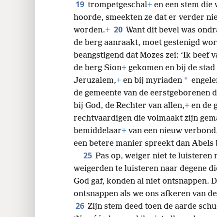
19
trompetgeschal
+
en een stem die 
hoorde, smeekten ze dat er verder ni
20
worden.
+
Want dit bevel was ondra
de berg aanraakt, moet gestenigd wor
beangstigend dat Mozes zei: ‘Ik beef v
de berg Sion
+
gekomen en bij de stad
*
Jeruzalem,
+
en bij myriaden
engel
de gemeente van de eerstgeborenen di
bij God, de Rechter van allen,
+
en de g
rechtvaardigen die volmaakt zijn gem
bemiddelaar
+
van een nieuw verbond
een betere manier spreekt dan Abels 
25
Pas op, weiger niet te luisteren 
weigerden te luisteren naar degene d
God gaf, konden al niet ontsnappen. 
ontsnappen als we ons afkeren van de
26
Zijn stem deed toen de aarde sch