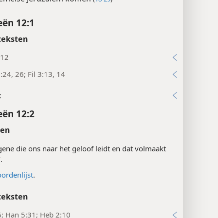
ën 12:1
teksten
:12
:24, 26; Fil 3:13, 14
x
ën 12:2
ten
gene die ons naar het geloof leidt en dat volmaakt
.
ordenlijst
.
teksten
6; Han 5:31; Heb 2:10