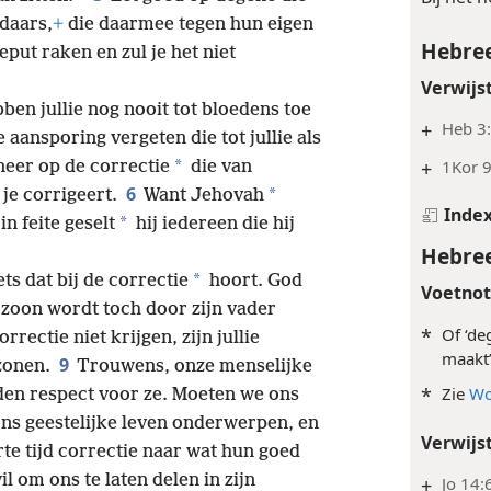
daars,
+
die daarmee tegen hun eigen
Hebree
eput raken en zul je het niet
Verwijs
ebben jullie nog nooit tot bloedens toe
+
Heb 3
de aansporing vergeten die tot jullie als
+
1Kor 9
*
 neer op de correctie
die van
6
*
 je corrigeert.
Want Jehovah
Inde
*
n feite geselt
hij iedereen die hij
Hebree
*
ts dat bij de correctie
hoort. God
Voetno
zoon wordt toch door zijn vader
*
Of ‘de
orrectie niet krijgen, zijn jullie
maakt’
9
 zonen.
Trouwens, onze menselijke
*
Zie
Wo
en respect voor ze. Moeten we ons
ons geestelijke leven onderwerpen, en
Verwijs
rte tijd correctie naar wat hun goed
l om ons te laten delen in zijn
+
Jo 14: