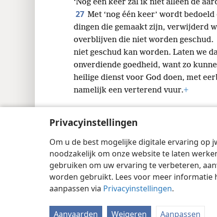
‘Nog één keer zal ik niet alleen de a
27
Met ‘nog één keer’ wordt bedoeld
dingen die gemaakt zijn, verwijderd w
overblijven die niet worden geschud.
niet geschud kan worden. Laten we d
onverdiende goedheid, want zo kunn
heilige dienst voor God doen, met eer
namelijk een verterend vuur.
+
Privacyinstellingen
Om u de best mogelijke digitale ervaring op j
Copyright
© 2026 Watch Tower Bible and 
noodzakelijk om onze website te laten werken
gebruiken om uw ervaring te verbeteren, aan
worden gebruikt. Lees voor meer informatie 
aanpassen via
Privacyinstellingen
.
Aanvaarden
Weigeren
Aanpassen