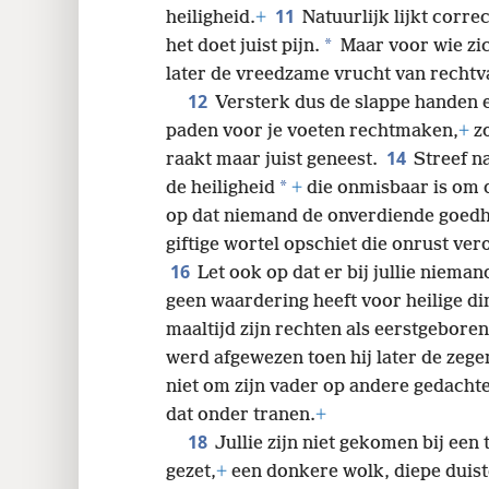
11
heiligheid.
+
Natuurlijk lijkt corre
*
het doet juist pijn.
Maar voor wie zi
later de vreedzame vrucht van rechtv
12
Versterk dus de slappe handen 
paden voor je voeten rechtmaken,
+
zo
14
raakt maar juist geneest.
Streef n
*
de heiligheid
+
die onmisbaar is om 
op dat niemand de onverdiende goedhe
giftige wortel opschiet die onrust ver
16
Let ook op dat er bij jullie niema
geen waardering heeft voor heilige din
maaltijd zijn rechten als eerstgeboren
werd afgewezen toen hij later de zege
niet om zijn vader op andere gedacht
dat onder tranen.
+
18
Jullie zijn niet gekomen bij een
gezet,
+
een donkere wolk, diepe duist