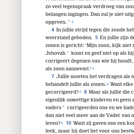
zo veel tegenspraak verdroeg van zon
24
belangen ingingen. Dan zul je niet uitg
*
opgeven.
+
4
In jullie strijd tegen die zonde h
5
weerstand geboden.
En jullie zijn 
zonen is gericht: ‘Mijn zoon, kijk niet
*
Jehovah
komt en geef niet op als hij
corrigeert degenen van wie hij houdt, i
als zoon aanneemt.’
+
7
Jullie moeten het verdragen als ie
behandelt jullie als zonen.
+
Want elke 
8
gecorrigeerd?
+
Maar als jullie die c
eigenlijk onwettige kinderen en geen
*
vaders
corrigeerden ons en we hadd
dan niet veel meer aan de Vader van 
10
leven?
+
Want zij gaven ons een ko
leek, maar hij doet het voor ons bestwi