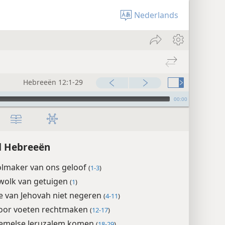
Nederlands
Hebreeën 12:1-29
00:00
d Hebreeën
olmaker van ons geloof
(
1-3
)
wolk van getuigen
(
1
)
e van Jehovah niet negeren
(
4-11
)
oor voeten rechtmaken
(
12-17
)
 hemelse Jeruzalem komen
(
18-29
)