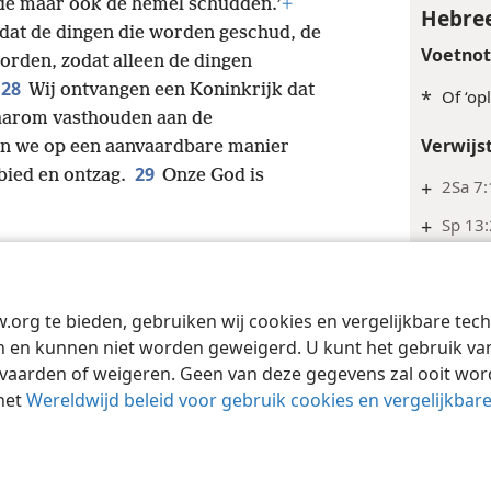
arde maar ook de hemel schudden.’
+
Hebree
 dat de dingen die worden geschud, de
Voetno
orden, zodat alleen de dingen
28
Wij ontvangen een Koninkrijk dat
*
Of ‘opl
aarom vasthouden aan de
Verwijs
en we op een aanvaardbare manier
29
bied en ontzag.
Onze God is
+
2Sa 7:
+
Sp 13
Inde
Hebree
w.org te bieden, gebruiken wij cookies en vergelijkbare te
Tract Society of Pennsylvania
Gebruiksvoorwaarden
Privacybeleid
Priva
 en kunnen niet worden geweigerd. U kunt het gebruik van 
Inde
vaarden of weigeren. Geen van deze gegevens zal ooit wo
Hebree
het
Wereldwijd beleid voor gebruik cookies en vergelijkbar
Voetno
*
Lett.: 