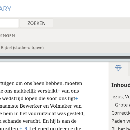
ARY
RINGEN
ijbel (studie-uitgave)
etuigen om ons heen hebben, moeten
Inhou
ie ons makkelijk verstrikt
+
van ons
Jezus, V
wedstrijd lopen die voor ons ligt
+
Grote 
ornaamste Bewerker en Volmaker van
Correcti
 hem in het vooruitzicht was gesteld,
Paden v
schande veracht. En hij is aan de
3
Bij het
n zitten.
+
Let goed op degene die