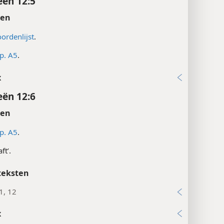
ën 12:5
ten
ordenlijst
.
p. A5
.
x
ën 12:6
ten
p. A5
.
ft’.
teksten
1, 12
x