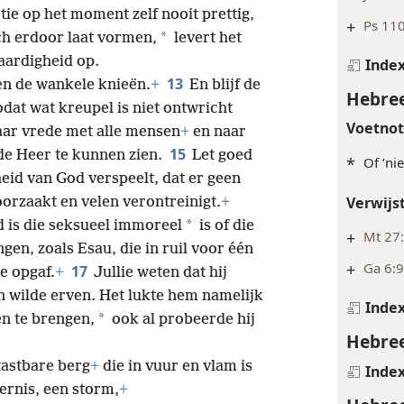
ctie op het moment zelf nooit prettig,
+
Ps 110
*
ch erdoor laat vormen,
levert het
aardigheid op.
Inde
13
en de wankele knieën.
+
En blijf de
Hebree
dat wat kreupel is niet ontwricht
Voetno
aar vrede met alle mensen
+
en naar
15
de Heer te kunnen zien.
Let goed
*
Of ‘nie
id van God verspeelt, dat er geen
Verwijs
oorzaakt en velen verontreinigt.
+
*
nd is die seksueel immoreel
is of die
+
Mt 27
gen, zoals Esau, die in ruil voor één
+
Ga 6:
17
e opgaf.
+
Jullie weten dat hij
n wilde erven. Het lukte hem namelijk
Inde
*
en te brengen,
ook al probeerde hij
Hebree
 tastbare berg
+
die in vuur en vlam is
Inde
ernis, een storm,
+