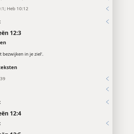
:1; Heb 10:12
x
ën 12:3
ten
t bezwijken in je ziel’.
teksten
:39
9
x
ën 12:4
x