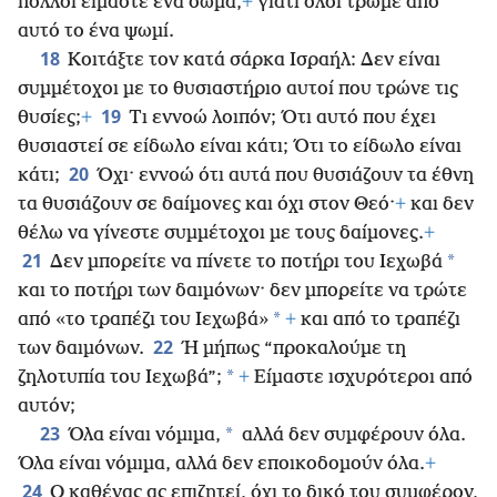
πολλοί είμαστε ένα σώμα,
+
γιατί όλοι τρώμε από
αυτό το ένα ψωμί.
18
Κοιτάξτε τον κατά σάρκα Ισραήλ: Δεν είναι
συμμέτοχοι με το θυσιαστήριο αυτοί που τρώνε τις
19
θυσίες;
+
Τι εννοώ λοιπόν; Ότι αυτό που έχει
θυσιαστεί σε είδωλο είναι κάτι; Ότι το είδωλο είναι
20
κάτι;
Όχι· εννοώ ότι αυτά που θυσιάζουν τα έθνη
τα θυσιάζουν σε δαίμονες και όχι στον Θεό·
+
και δεν
θέλω να γίνεστε συμμέτοχοι με τους δαίμονες.
+
21
*
Δεν μπορείτε να πίνετε το ποτήρι του Ιεχωβά
και το ποτήρι των δαιμόνων· δεν μπορείτε να τρώτε
*
από «το τραπέζι του Ιεχωβά»
+
και από το τραπέζι
22
των δαιμόνων.
Ή μήπως “προκαλούμε τη
*
ζηλοτυπία του Ιεχωβά”;
+
Είμαστε ισχυρότεροι από
αυτόν;
23
*
Όλα είναι νόμιμα,
αλλά δεν συμφέρουν όλα.
Όλα είναι νόμιμα, αλλά δεν εποικοδομούν όλα.
+
24
Ο καθένας ας επιζητεί, όχι το δικό του συμφέρον,