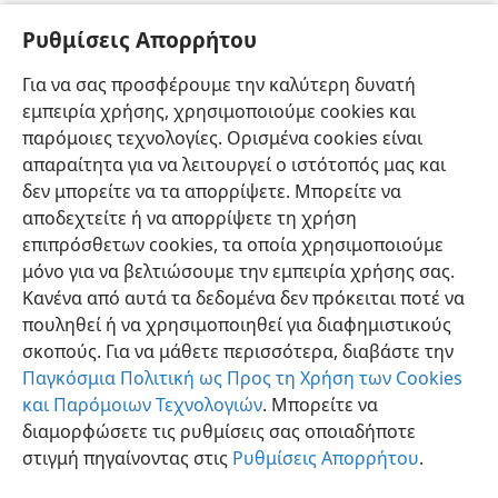
οτιδήποτε άλλο, να κάνετε τα πάντα για τη δόξα του
Ρυθμίσεις Απορρήτου
32
Θεού.
+
Μη γίνεστε αιτία για πρόσκομμα ούτε σε
Ιουδαίους ούτε σε Έλληνες ούτε στην εκκλησία του
Για να σας προσφέρουμε την καλύτερη δυνατή
33
Θεού,
+
όπως εγώ προσπαθώ να τους ευαρεστώ
εμπειρία χρήσης, χρησιμοποιούμε cookies και
όλους σε όλα, μη επιζητώντας το δικό μου
παρόμοιες τεχνολογίες. Ορισμένα cookies είναι
συμφέρον
+
αλλά των πολλών για να σωθούν.
+
απαραίτητα για να λειτουργεί ο ιστότοπός μας και
δεν μπορείτε να τα απορρίψετε. Μπορείτε να
αποδεχτείτε ή να απορρίψετε τη χρήση
επιπρόσθετων cookies, τα οποία χρησιμοποιούμε
μόνο για να βελτιώσουμε την εμπειρία χρήσης σας.
Ελληνική
Κοινή Χρήση
Προτιμήσεις
Κανένα από αυτά τα δεδομένα δεν πρόκειται ποτέ να
Copyright
© 2026 Watch Tower Bible and Tract Society of Pennsylvania
πουληθεί ή να χρησιμοποιηθεί για διαφημιστικούς
Όροι Χρήσης
Πολιτική Απορρήτου
Ρυθμίσεις Απορρήτου
σκοπούς. Για να μάθετε περισσότερα, διαβάστε την
Σύνδεση
JW.ORG
Παγκόσμια Πολιτική ως Προς τη Χρήση των Cookies
και Παρόμοιων Τεχνολογιών
. Μπορείτε να
διαμορφώσετε τις ρυθμίσεις σας οποιαδήποτε
στιγμή πηγαίνοντας στις
Ρυθμίσεις Απορρήτου
.