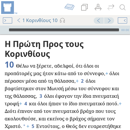
1 Κορινθίους 10
Audio Player
00:00
Η Πρώτη Προς τους
Κορινθίους
10
Θέλω να ξέρετε, αδελφοί, ότι όλοι οι
προπάτορές μας ήταν κάτω από το σύννεφο,
+
όλοι
2
πέρασαν μέσα από τη θάλασσα,
+
όλοι
βαφτίστηκαν στον Μωυσή μέσω του σύννεφου και
3
της θάλασσας,
όλοι έφαγαν την ίδια πνευματική
4
τροφή
+
και όλοι ήπιαν το ίδιο πνευματικό ποτό.
+
Διότι έπιναν από τον πνευματικό βράχο που τους
ακολουθούσε, και εκείνος ο βράχος σήμαινε τον
5
*
Χριστό.
+
Εντούτοις, ο Θεός δεν ευαρεστήθηκε