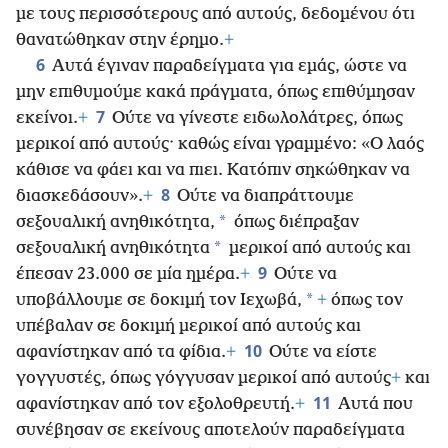
με τους περισσότερους από αυτούς, δεδομένου ότι
θανατώθηκαν στην έρημο.
+
6
Αυτά έγιναν παραδείγματα για εμάς, ώστε να
μην επιθυμούμε κακά πράγματα, όπως επιθύμησαν
7
εκείνοι.
+
Ούτε να γίνεστε ειδωλολάτρες, όπως
μερικοί από αυτούς· καθώς είναι γραμμένο: «Ο λαός
κάθισε να φάει και να πιει. Κατόπιν σηκώθηκαν να
8
διασκεδάσουν».
+
Ούτε να διαπράττουμε
*
σεξουαλική ανηθικότητα,
όπως διέπραξαν
*
σεξουαλική ανηθικότητα
μερικοί από αυτούς και
9
έπεσαν 23.000 σε μία ημέρα.
+
Ούτε να
*
υποβάλλουμε σε δοκιμή τον Ιεχωβά,
+
όπως τον
υπέβαλαν σε δοκιμή μερικοί από αυτούς και
10
αφανίστηκαν από τα φίδια.
+
Ούτε να είστε
γογγυστές, όπως γόγγυσαν μερικοί από αυτούς
+
και
11
αφανίστηκαν από τον εξολοθρευτή.
+
Αυτά που
συνέβησαν σε εκείνους αποτελούν παραδείγματα