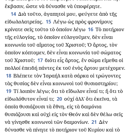
ἔκβασιν, ὥστε νὰ δύνασθε νὰ ὑποφέρητε.
14
Διὰ τοῦτο, ἀγαπητοὶ μου, φεύγετε ἀπὸ τῆς
15
εἰδωλολατρείας.
Λέγω ὡς πρὸς φρονίμους
16
κρίνατε σεῖς τοῦτο τὸ ὁποῖον λέγω
Τὸ ποτήριον
τῆς εὐλογίας, τὸ ὁποῖον εὐλογοῦμεν, δὲν εἶναι
κοινωνία τοῦ αἵματος τοῦ Χριστοῦ; Ὁ ἄρτος, τὸν
ὁποῖον κόπτομεν, δὲν εἶναι κοινωνία τοῦ σώματος
17
τοῦ Χριστοῦ;
διότι εἷς ἄρτος, ἕν σῶμα εἴμεθα οἱ
πολλοί ἐπειδή πάντες ἐκ τοῦ ἑνὸς ἄρτου μετέχομεν.
18
Βλέπετε τὸν Ἰσραήλ κατὰ σάρκα οἱ τρώγοντες
τὰς θυσίας δὲν εἶναι κοινωνοὶ τοῦ θυσιαστηρίου;
19
Τί λοιπὸν λέγω; ὅτι τὸ εἴδωλον εἶναί τι; ἤ ὅτι τὸ
20
εἰδωλόθυτον εἶναί τι;
οὐχί ἀλλ᾿ ὅτι ἐκεῖνα, τὰ
ὁποῖα θυσιάζουσι τὰ ἔθνη, εἰς τὰ δαιμόνια
θυσιάζουσι καὶ οὐχὶ εἰς τὸν Θεόν καὶ δὲν θέλω σεῖς
21
νὰ γίνησθε κοινωνοὶ τῶν δαιμονίων.
Δὲν
δύνασθε νὰ πίνητε τὸ ποτήριον τοῦ Κυρίου καὶ τὸ