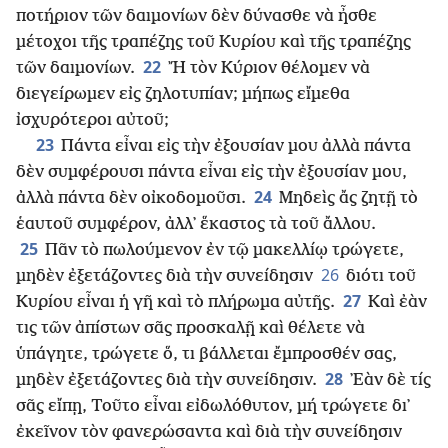
ποτήριον τῶν δαιμονίων δὲν δύνασθε νὰ ἦσθε
μέτοχοι τῆς τραπέζης τοῦ Κυρίου καὶ τῆς τραπέζης
22
τῶν δαιμονίων.
Ἤ τὸν Κύριον θέλομεν νὰ
διεγείρωμεν εἰς ζηλοτυπίαν; μήπως εἴμεθα
ἰσχυρότεροι αὐτοῦ;
23
Πάντα εἶναι εἰς τὴν ἐξουσίαν μου ἀλλὰ πάντα
δὲν συμφέρουσι πάντα εἶναι εἰς τὴν ἐξουσίαν μου,
24
ἀλλὰ πάντα δὲν οἰκοδομοῦσι.
Μηδεὶς ἄς ζητῇ τὸ
ἑαυτοῦ συμφέρον, ἀλλ᾿ ἕκαστος τὰ τοῦ ἄλλου.
25
Πᾶν τὸ πωλούμενον ἐν τῷ μακελλίῳ τρώγετε,
26
μηδὲν ἐξετάζοντες διὰ τὴν συνείδησιν
διότι τοῦ
27
Κυρίου εἶναι ἡ γῆ καὶ τὸ πλήρωμα αὐτῆς.
Καὶ ἐὰν
τις τῶν ἀπίστων σᾶς προσκαλῇ καὶ θέλετε νὰ
ὑπάγητε, τρώγετε ὅ, τι βάλλεται ἔμπροσθέν σας,
28
μηδὲν ἐξετάζοντες διὰ τὴν συνείδησιν.
᾿Εὰν δὲ τίς
σᾶς εἴπῃ, Τοῦτο εἶναι εἰδωλόθυτον, μή τρώγετε δι᾿
ἐκεῖνον τὸν φανερώσαντα καὶ διὰ τὴν συνείδησιν