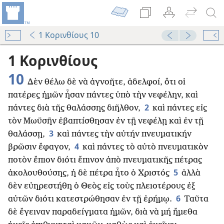
1 Κορινθίους 10
1 Κορινθίους
10
Δὲν θέλω δὲ νὰ ἀγνοῆτε, ἀδελφοί, ὅτι οἱ
πατέρες ἡμῶν ἦσαν πάντες ὑπὸ τὴν νεφέλην, καὶ
2
πάντες διὰ τῆς θαλάσσης διῆλθον,
καὶ πάντες εἰς
τὸν Μωϋσῆν ἐβαπτίσθησαν ἐν τῇ νεφέλῃ καὶ ἐν τῇ
3
θαλάσσῃ,
καὶ πάντες τὴν αὐτήν πνευματικήν
4
βρῶσιν ἔφαγον,
καὶ πάντες τὸ αὐτὸ πνευματικὸν
ποτὸν ἔπιον διότι ἔπινον ἀπὸ πνευματικῆς πέτρας
5
ἀκολουθούσης, ἡ δὲ πέτρα ἦτο ὁ Χριστός
ἀλλὰ
δὲν εὐηρεστήθη ὁ Θεὸς εἰς τοὺς πλειοτέρους ἐξ
6
αὐτῶν διότι κατεστρώθησαν ἐν τῇ ἐρήμῳ.
Ταῦτα
δὲ ἔγειναν παραδείγματα ἡμῶν, διὰ νὰ μή ἤμεθα