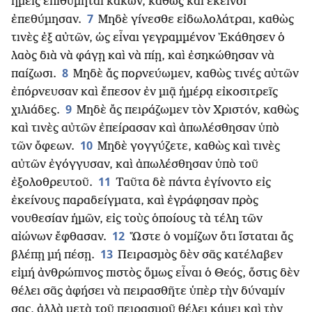
ἡμεῖς ἐπιθυμηταὶ κακῶν, καθὼς καὶ ἐκεῖνοι
7
ἐπεθύμησαν.
Μηδὲ γίνεσθε εἰδωλολάτραι, καθὼς
τινὲς ἐξ αὐτῶν, ὡς εἶναι γεγραμμένον ᾿Εκάθησεν ὁ
λαὸς διὰ νὰ φάγῃ καὶ νὰ πίῃ, καὶ ἐσηκώθησαν νὰ
8
παίζωσι.
Μηδὲ ἄς πορνεύωμεν, καθὼς τινές αὐτῶν
ἐπόρνευσαν καὶ ἔπεσον ἐν μιᾷ ἡμέρᾳ εἰκοσιτρεῖς
9
χιλιάδες.
Μηδὲ ἄς πειράζωμεν τὸν Χριστόν, καθὼς
καὶ τινὲς αὐτῶν ἐπείρασαν καὶ ἀπωλέσθησαν ὑπὸ
10
τῶν ὄφεων.
Μηδὲ γογγύζετε, καθὼς καὶ τινὲς
αὐτῶν ἐγόγγυσαν, καὶ ἀπωλέσθησαν ὑπὸ τοῦ
11
ἐξολοθρευτοῦ.
Ταῦτα δὲ πάντα ἐγίνοντο εἰς
ἐκείνους παραδείγματα, καὶ ἐγράφησαν πρὸς
νουθεσίαν ἡμῶν, εἰς τοὺς ὁποίους τὰ τέλη τῶν
12
αἰώνων ἔφθασαν.
Ὥστε ὁ νομίζων ὅτι ἵσταται ἄς
13
βλέπῃ μή πέσῃ.
Πειρασμὸς δὲν σᾶς κατέλαβεν
εἰμή ἀνθρώπινος πιστὸς ὅμως εἶναι ὁ Θεός, ὅστις δὲν
θέλει σᾶς ἀφήσει νὰ πειρασθῆτε ὑπὲρ τὴν δύναμίν
σας, ἀλλὰ μετὰ τοῦ πειρασμοῦ θέλει κάμει καὶ τὴν