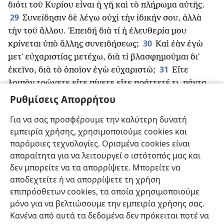
διότι τοῦ Κυρίου εἶναι ἡ γῆ καὶ τὸ πλήρωμα αὐτῆς.
29
Συνείδησιν δὲ λέγω οὐχὶ τὴν ἰδικήν σου, ἀλλὰ
τὴν τοῦ ἄλλου. ᾿Επειδή διὰ τί ἡ ἐλευθερία μου
30
κρίνεται ὑπὸ ἄλλης συνειδήσεως;
Καὶ ἐὰν ἐγὼ
μετ᾿ εὐχαριστίας μετέχω, διὰ τί βλασφημοῦμαι δι᾿
31
ἐκεῖνο, διὰ τὸ ὁποῖον ἐγὼ εὐχαριστῶ;
Εἴτε
λοιπὸν τρώγετε εἴτε πίνετε εἴτε πράττετέ τι, πάντα
32
πράττετε εἰς δόξαν Θεοῦ.
Μή γίνεσθε πρόσκομμα
Ρυθμίσεις Απορρήτου
μήτε εἰς Ἰουδαίους μήτε εἰς Ἕλληνας μήτε εἰς τὴν
Για να σας προσφέρουμε την καλύτερη δυνατή
33
ἐκκλησίαν τοῦ Θεοῦ,
καθὼς καὶ ἐγὼ κατὰ πάντα
εμπειρία χρήσης, χρησιμοποιούμε cookies και
ἀρέσκω εἰς πάντας, μή ζητῶν τὸ ἰδικὸν μου
παρόμοιες τεχνολογίες. Ορισμένα cookies είναι
συμφέρον, ἀλλὰ τὸ τῶν πολλῶν, διὰ νὰ σωθῶσι.
απαραίτητα για να λειτουργεί ο ιστότοπός μας και
δεν μπορείτε να τα απορρίψετε. Μπορείτε να
αποδεχτείτε ή να απορρίψετε τη χρήση
επιπρόσθετων cookies, τα οποία χρησιμοποιούμε
Ελληνική
Κοινή Χρήση
Προτιμήσεις
μόνο για να βελτιώσουμε την εμπειρία χρήσης σας.
Κανένα από αυτά τα δεδομένα δεν πρόκειται ποτέ να
Copyright
© 2026 Watch Tower Bible and Tract Society of Pennsylvania
Όροι Χρήσης
Πολιτική Απορρήτου
Ρυθμίσεις Απορρήτου