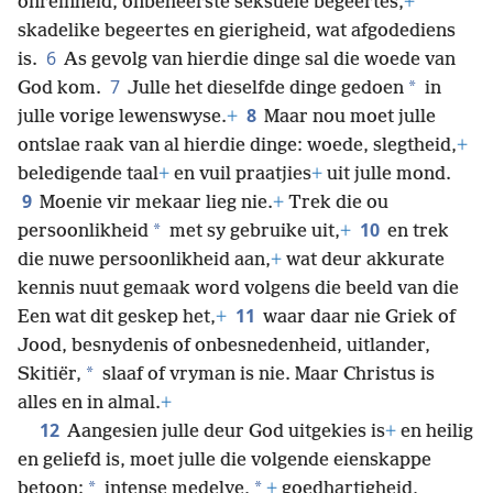
*
aarde is ten opsigte van seksuele onsedelikheid,
onreinheid, onbeheerste seksuele begeertes,
+
skadelike begeertes en gierigheid, wat afgodediens
6
is.
As gevolg van hierdie dinge sal die woede van
7
*
God kom.
Julle het dieselfde dinge gedoen
in
8
julle vorige lewenswyse.
+
Maar nou moet julle
ontslae raak van al hierdie dinge: woede, slegtheid,
+
beledigende taal
+
en vuil praatjies
+
uit julle mond.
9
Moenie vir mekaar lieg nie.
+
Trek die ou
10
*
persoonlikheid
met sy gebruike uit,
+
en trek
die nuwe persoonlikheid aan,
+
wat deur akkurate
kennis nuut gemaak word volgens die beeld van die
11
Een wat dit geskep het,
+
waar daar nie Griek of
Jood, besnydenis of onbesnedenheid, uitlander,
*
Skitiër,
slaaf of vryman is nie. Maar Christus is
alles en in almal.
+
12
Aangesien julle deur God uitgekies is
+
en heilig