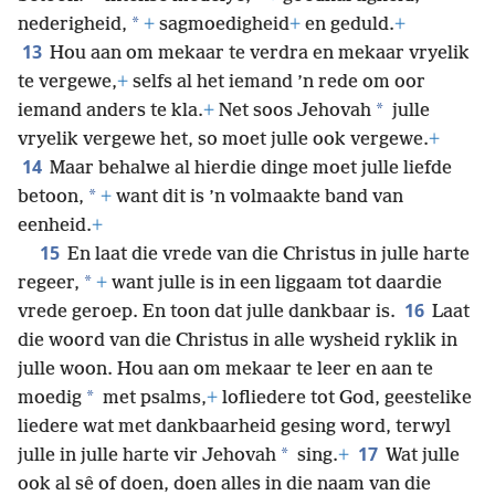
en geliefd is, moet julle die volgende eienskappe
*
*
betoon:
intense medelye,
+
goedhartigheid,
*
nederigheid,
+
sagmoedigheid
+
en geduld.
+
13
Hou aan om mekaar te verdra en mekaar vryelik
te vergewe,
+
selfs al het iemand ’n rede om oor
*
iemand anders te kla.
+
Net soos Jehovah
julle
vryelik vergewe het, so moet julle ook vergewe.
+
14
Maar behalwe al hierdie dinge moet julle liefde
*
betoon,
+
want dit is ’n volmaakte band van
eenheid.
+
15
En laat die vrede van die Christus in julle harte
*
regeer,
+
want julle is in een liggaam tot daardie
16
vrede geroep. En toon dat julle dankbaar is.
Laat
die woord van die Christus in alle wysheid ryklik in
julle woon. Hou aan om mekaar te leer en aan te
*
moedig
met psalms,
+
lofliedere tot God, geestelike
liedere wat met dankbaarheid gesing word, terwyl
17
*
julle in julle harte vir Jehovah
sing.
+
Wat julle