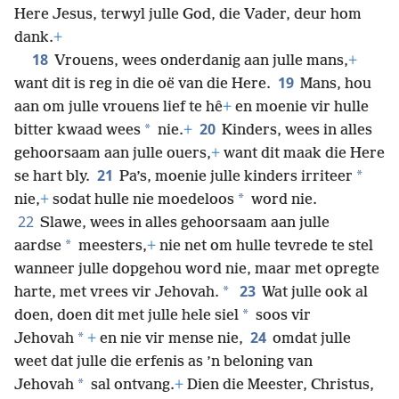
ook al sê of doen, doen alles in die naam van die
Here Jesus, terwyl julle God, die Vader, deur hom
dank.
+
18
Vrouens, wees onderdanig aan julle mans,
+
19
want dit is reg in die oë van die Here.
Mans, hou
aan om julle vrouens lief te hê
+
en moenie vir hulle
20
*
bitter kwaad wees
nie.
+
Kinders, wees in alles
gehoorsaam aan julle ouers,
+
want dit maak die Here
21
*
se hart bly.
Pa’s, moenie julle kinders irriteer
*
nie,
+
sodat hulle nie moedeloos
word nie.
22
Slawe, wees in alles gehoorsaam aan julle
*
aardse
meesters,
+
nie net om hulle tevrede te stel
wanneer julle dopgehou word nie, maar met opregte
23
*
harte, met vrees vir Jehovah.
Wat julle ook al
*
doen, doen dit met julle hele siel
soos vir
24
*
Jehovah
+
en nie vir mense nie,
omdat julle
weet dat julle die erfenis as ’n beloning van