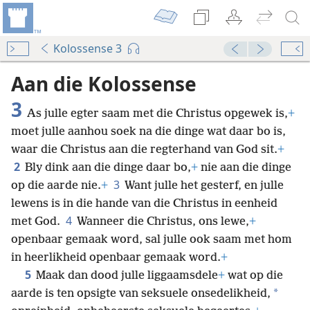
Kolossense 3
Audio Player
00:00
Aan die Kolossense
3
As julle egter saam met die Christus opgewek is,
+
moet julle aanhou soek na die dinge
wat daar bo is,
waar die Christus aan die regterhand van God sit.
+
2
Bly dink aan die dinge daar bo,
+
nie aan die dinge
3
op die aarde nie.
+
Want julle het gesterf, en julle
lewens is in die hande van die Christus in eenheid
4
met God.
Wanneer die Christus, ons lewe,
+
openbaar gemaak word, sal julle ook saam met hom
in heerlikheid openbaar gemaak word.
+
5
Maak dan dood julle liggaamsdele
+
wat op die