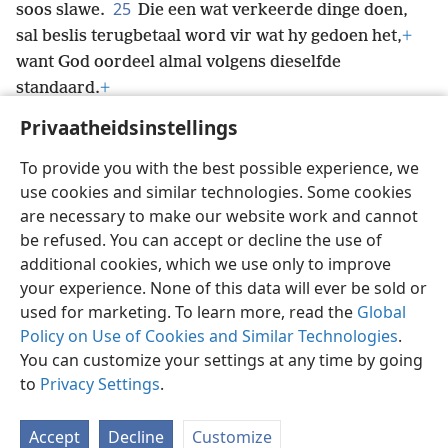
*
Jehovah
sal ontvang.
+
Dien die Meester, Christus,
25
soos slawe.
Die een wat verkeerde dinge doen,
sal beslis terugbetaal word vir wat hy gedoen het,
+
want God oordeel almal volgens dieselfde
standaard.
+
Privaatheidsinstellings
To provide you with the best possible experience, we
use cookies and similar technologies. Some cookies
are necessary to make our website work and cannot
Afrikaans
Deel
Voorkeure
be refused. You can accept or decline the use of
Copyright
© 2026 Watch Tower Bible and Tract Society of Pennsylvania
additional cookies, which we use only to improve
Gebruiksvoorwaardes
Privaatheidsbeleid
Privaatheidsinstellings
your experience. None of this data will ever be sold or
Meld aan
JW.ORG
used for marketing. To learn more, read the
Global
Policy on Use of Cookies and Similar Technologies
.
You can customize your settings at any time by going
to
Privacy Settings
.
Accept
Decline
Customize