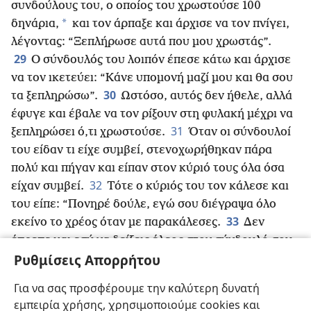
συνδούλους του, ο οποίος του χρωστούσε 100
*
δηνάρια,
και τον άρπαξε και άρχισε να τον πνίγει,
λέγοντας: “Ξεπλήρωσε αυτά που μου χρωστάς”.
29
Ο σύνδουλός του λοιπόν έπεσε κάτω και άρχισε
να τον ικετεύει: “Κάνε υπομονή μαζί μου και θα σου
30
τα ξεπληρώσω”.
Ωστόσο, αυτός δεν ήθελε, αλλά
έφυγε και έβαλε να τον ρίξουν στη φυλακή μέχρι να
31
ξεπληρώσει ό,τι χρωστούσε.
Όταν οι σύνδουλοί
του είδαν τι είχε συμβεί, στενοχωρήθηκαν πάρα
πολύ και πήγαν και είπαν στον κύριό τους όλα όσα
32
είχαν συμβεί.
Τότε ο κύριός του τον κάλεσε και
του είπε: “Πονηρέ δούλε, εγώ σου διέγραψα όλο
33
εκείνο το χρέος όταν με παρακάλεσες.
Δεν
έπρεπε και εσύ να δείξεις έλεος στον σύνδουλό σου
34
Ρυθμίσεις Απορρήτου
όπως σου έδειξα εγώ;”
+
Και εξοργισμένος τον
παρέδωσε στους δεσμοφύλακες μέχρι να εξοφλήσει
Για να σας προσφέρουμε την καλύτερη δυνατή
35
όλα όσα χρωστούσε.
Με τον ίδιο τρόπο θα σας
εμπειρία χρήσης, χρησιμοποιούμε cookies και