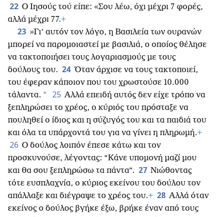
22
Ο Ιησούς τού είπε: «Σου λέω, όχι μέχρι 7 φορές,
αλλά μέχρι 77.
+
23
»Γι’ αυτόν τον λόγο, η Βασιλεία των ουρανών
μπορεί να παρομοιαστεί με βασιλιά, ο οποίος θέλησε
να τακτοποιήσει τους λογαριασμούς με τους
24
δούλους του.
Όταν άρχισε να τους τακτοποιεί,
του έφεραν κάποιον που του χρωστούσε 10.000
25
*
τάλαντα.
Αλλά επειδή αυτός δεν είχε τρόπο να
ξεπληρώσει το χρέος, ο κύριός του πρόσταξε να
πουληθεί ο ίδιος και η σύζυγός του και τα παιδιά του
και όλα τα υπάρχοντά του για να γίνει η πληρωμή.
+
26
Ο δούλος λοιπόν έπεσε κάτω και τον
προσκυνούσε, λέγοντας: “Κάνε υπομονή μαζί μου
27
και θα σου ξεπληρώσω τα πάντα”.
Νιώθοντας
τότε ευσπλαχνία, ο κύριος εκείνου του δούλου τον
28
απάλλαξε και διέγραψε το χρέος του.
+
Αλλά όταν
εκείνος ο δούλος βγήκε έξω, βρήκε έναν από τους