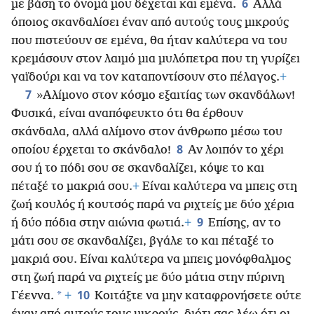
6
με βάση το όνομά μου δέχεται και εμένα.
Αλλά
όποιος σκανδαλίσει έναν από αυτούς τους μικρούς
που πιστεύουν σε εμένα, θα ήταν καλύτερα να του
κρεμάσουν στον λαιμό μια μυλόπετρα που τη γυρίζει
γαϊδούρι και να τον καταποντίσουν στο πέλαγος.
+
7
»Αλίμονο στον κόσμο εξαιτίας των σκανδάλων!
Φυσικά, είναι αναπόφευκτο ότι θα έρθουν
σκάνδαλα, αλλά αλίμονο στον άνθρωπο μέσω του
8
οποίου έρχεται το σκάνδαλο!
Αν λοιπόν το χέρι
σου ή το πόδι σου σε σκανδαλίζει, κόψε το και
πέταξέ το μακριά σου.
+
Είναι καλύτερα να μπεις στη
ζωή κουλός ή κουτσός παρά να ριχτείς με δύο χέρια
9
ή δύο πόδια στην αιώνια φωτιά.
+
Επίσης, αν το
μάτι σου σε σκανδαλίζει, βγάλε το και πέταξέ το
μακριά σου. Είναι καλύτερα να μπεις μονόφθαλμος
στη ζωή παρά να ριχτείς με δύο μάτια στην πύρινη
10
*
Γέεννα.
+
Κοιτάξτε να μην καταφρονήσετε ούτε