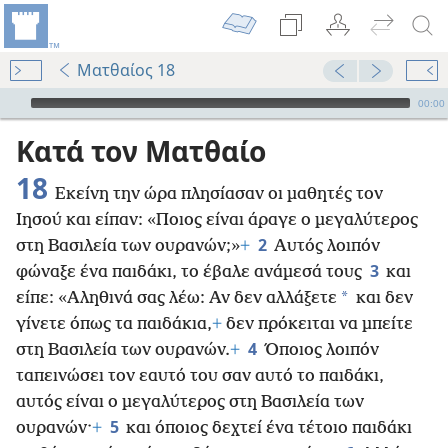
Ματθαίος 18
Audio Player
00:00
Κατά τον Ματθαίο
18
Εκείνη την ώρα πλησίασαν οι μαθητές τον
Ιησού και είπαν: «Ποιος είναι άραγε ο μεγαλύτερος
2
στη Βασιλεία των ουρανών;»
+
Αυτός λοιπόν
3
φώναξε ένα παιδάκι, το έβαλε ανάμεσά τους
και
*
είπε: «Αληθινά σας λέω: Αν δεν αλλάξετε
και δεν
γίνετε όπως τα παιδάκια,
+
δεν πρόκειται να μπείτε
4
στη Βασιλεία των ουρανών.
+
Όποιος λοιπόν
ταπεινώσει τον εαυτό του σαν αυτό το παιδάκι,
αυτός είναι ο μεγαλύτερος στη Βασιλεία των
5
ουρανών·
+
και όποιος δεχτεί ένα τέτοιο παιδάκι