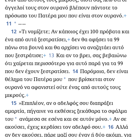
έναν από αυτούς τους μικρούς, διότι σας λέω ότι οι
άγγελοί τους στον ουρανό βλέπουν πάντοτε το
πρόσωπο του Πατέρα μου που είναι στον ουρανό.
+
11
*
——
12
»Τι νομίζετε; Αν κάποιος έχει 100 πρόβατα και
ένα από αυτά ξεστρατίσει,
+
δεν θα αφήσει τα
99
πάνω στα βουνά και θα αρχίσει να αναζητάει αυτό
13
που ξεστράτισε;
+
Και αν το βρει, σας βεβαιώνω
ότι χαίρεται περισσότερο για αυτό παρά για τα 99
14
που δεν έχουν ξεστρατίσει.
Παρόμοια, δεν είναι
*
θέλημα του Πατέρα μου
που βρίσκεται στον
ουρανό να αφανιστεί ούτε ένας από αυτούς τους
μικρούς.
+
15
»Επιπλέον, αν ο αδελφός σου διαπράξει
αμαρτία, πήγαινε να εκθέσεις ξεκάθαρα το σφάλμα
*
του
ανάμεσα σε εσένα και σε αυτόν μόνο.
+
Αν σε
16
ακούσει, έχεις κερδίσει τον αδελφό σου.
+
Αλλά
αν δεν ακούσει, πάρε μαζί σου έναν ή δύο ακόμη, για