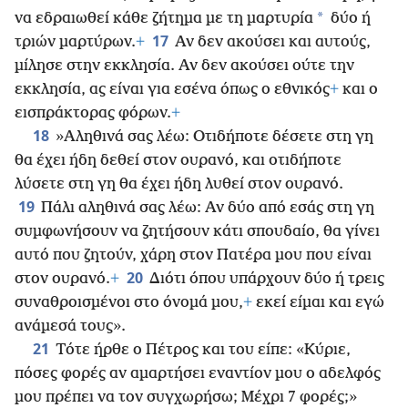
*
να εδραιωθεί κάθε ζήτημα με τη μαρτυρία
δύο ή
17
τριών μαρτύρων.
+
Αν δεν ακούσει και αυτούς,
μίλησε στην εκκλησία. Αν δεν ακούσει ούτε την
εκκλησία, ας είναι για εσένα όπως ο εθνικός
+
και ο
εισπράκτορας φόρων.
+
18
»Αληθινά σας λέω: Οτιδήποτε δέσετε στη γη
θα έχει ήδη δεθεί στον ουρανό, και οτιδήποτε
λύσετε στη γη θα έχει ήδη λυθεί στον ουρανό.
19
Πάλι αληθινά σας λέω: Αν δύο από εσάς στη γη
συμφωνήσουν να ζητήσουν κάτι σπουδαίο, θα γίνει
αυτό που ζητούν, χάρη στον Πατέρα μου που είναι
20
στον ουρανό.
+
Διότι όπου υπάρχουν δύο ή τρεις
συναθροισμένοι στο όνομά μου,
+
εκεί είμαι και εγώ
ανάμεσά τους».
21
Τότε ήρθε ο Πέτρος και του είπε: «Κύριε,
πόσες φορές αν αμαρτήσει εναντίον μου ο αδελφός
μου πρέπει να τον συγχωρήσω; Μέχρι 7 φορές;»