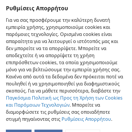
24
*
Θεού.
+
Διότι «κάθε σάρκα
είναι σαν χορτάρι,
Ρυθμίσεις Απορρήτου
και όλη η δόξα της είναι σαν άνθος του αγρού· το
25
χορτάρι ξεραίνεται και το άνθος πέφτει,
αλλά ο
Για να σας προσφέρουμε την καλύτερη δυνατή
*
λόγος του Ιεχωβά
παραμένει για πάντα».
+
Και
εμπειρία χρήσης, χρησιμοποιούμε cookies και
αυτός ο «λόγος» είναι τα καλά νέα που
παρόμοιες τεχνολογίες. Ορισμένα cookies είναι
διακηρύχτηκαν σε εσάς.
+
απαραίτητα για να λειτουργεί ο ιστότοπός μας και
δεν μπορείτε να τα απορρίψετε. Μπορείτε να
αποδεχτείτε ή να απορρίψετε τη χρήση
επιπρόσθετων cookies, τα οποία χρησιμοποιούμε
μόνο για να βελτιώσουμε την εμπειρία χρήσης σας.
Ελληνική
Κοινή Χρήση
Προτιμήσεις
Κανένα από αυτά τα δεδομένα δεν πρόκειται ποτέ να
Copyright
© 2026 Watch Tower Bible and Tract Society of Pennsylvania
πουληθεί ή να χρησιμοποιηθεί για διαφημιστικούς
Όροι Χρήσης
Πολιτική Απορρήτου
Ρυθμίσεις Απορρήτου
σκοπούς. Για να μάθετε περισσότερα, διαβάστε την
Σύνδεση
JW.ORG
Παγκόσμια Πολιτική ως Προς τη Χρήση των Cookies
και Παρόμοιων Τεχνολογιών
. Μπορείτε να
διαμορφώσετε τις ρυθμίσεις σας οποιαδήποτε
στιγμή πηγαίνοντας στις
Ρυθμίσεις Απορρήτου
.