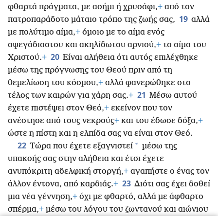
φθαρτά πράγματα, με ασήμι ή χρυσάφι,
+
από τον
19
πατροπαράδοτο μάταιο τρόπο της ζωής σας,
αλλά
με πολύτιμο αίμα,
+
όμοιο με το αίμα ενός
αψεγάδιαστου και ακηλίδωτου αρνιού,
+
το αίμα του
20
Χριστού.
+
Είναι αλήθεια ότι αυτός επιλέχθηκε
μέσω της πρόγνωσης του Θεού πριν από τη
θεμελίωση του κόσμου,
+
αλλά φανερώθηκε στο
21
τέλος των καιρών για χάρη σας.
+
Μέσω αυτού
έχετε πιστέψει στον Θεό,
+
εκείνον που τον
ανέστησε από τους νεκρούς
+
και του έδωσε δόξα,
+
ώστε η πίστη και η ελπίδα σας να είναι στον Θεό.
22
*
Τώρα που έχετε εξαγνιστεί
μέσω της
υπακοής σας στην αλήθεια και έτσι έχετε
ανυπόκριτη αδελφική στοργή,
+
αγαπήστε ο ένας τον
23
άλλον έντονα, από καρδιάς.
+
Διότι σας έχει δοθεί
μια νέα γέννηση,
+
όχι με φθαρτό, αλλά με άφθαρτο
σπέρμα,
+
μέσω του λόγου του ζωντανού και αιώνιου