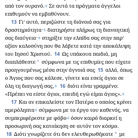
από τον ουρανό.
+
Σε αυτά τα πράγματα άγγελοι
επιθυμούν να εμβαθύνουν.
13
Γι’ αυτό, περιζώστε τη διάνοιά σας για
δραστηριότητα·
+
διατηρήστε πλήρως τη διανοητική
σας διαύγεια·
+
στηρίξτε την ελπίδα σας στην παρ’
αξίαν καλοσύνη που θα λάβετε κατά την αποκάλυψη
14
του Ιησού Χριστού.
Ως υπάκουα παιδιά, μη
*
διαπλάθεστε
σύμφωνα με τις επιθυμίες που είχατε
15
προηγουμένως μέσα στην άγνοιά σας
αλλά, όπως
ο Άγιος που σας κάλεσε, γίνετε και εσείς άγιοι σε
16
όλη τη διαγωγή σας,
+
διότι είναι γραμμένο:
«Πρέπει να είστε άγιοι, επειδή εγώ είμαι άγιος».
+
17
Και αν επικαλείστε τον Πατέρα ο οποίος κρίνει
αμερόληπτα
+
σύμφωνα με το έργο του καθενός, να
συμπεριφέρεστε με φόβο
+
όσον καιρό διαρκεί η
προσωρινή σας κατοίκηση σε αυτόν τον κόσμο.
18
*
Διότι γνωρίζετε ότι δεν ελευθερωθήκατε
με