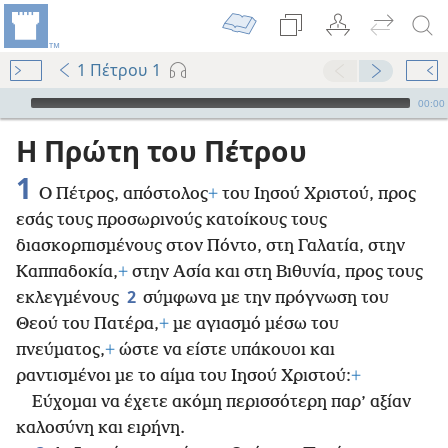
1 Πέτρου 1
Audio Player
00:00
Η Πρώτη του Πέτρου
1
Ο Πέτρος, απόστολος
+
του Ιησού Χριστού, προς
εσάς τους προσωρινούς κατοίκους τους
διασκορπισμένους στον Πόντο, στη Γαλατία, στην
Καππαδοκία,
+
στην Ασία και στη Βιθυνία, προς τους
2
εκλεγμένους
σύμφωνα με την πρόγνωση του
Θεού του Πατέρα,
+
με αγιασμό μέσω του
πνεύματος,
+
ώστε να είστε υπάκουοι και
ραντισμένοι με το αίμα του Ιησού Χριστού:
+
Εύχομαι να έχετε ακόμη περισσότερη παρ’ αξίαν
καλοσύνη και ειρήνη.