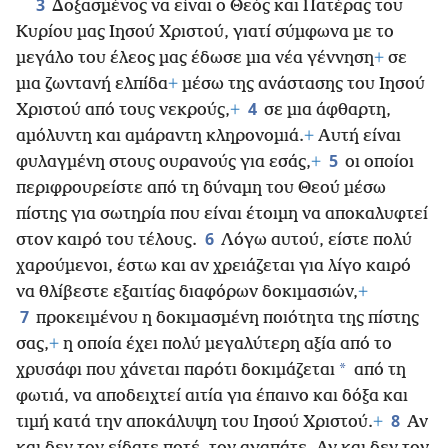
3
Δοξασμένος να είναι ο Θεός και Πατέρας του
Κυρίου μας Ιησού Χριστού, γιατί σύμφωνα με το
μεγάλο του έλεος μας έδωσε μια νέα γέννηση
+
σε
μια ζωντανή ελπίδα
+
μέσω της ανάστασης του Ιησού
4
Χριστού από τους νεκρούς,
+
σε μια άφθαρτη,
αμόλυντη και αμάραντη κληρονομιά.
+
Αυτή είναι
5
φυλαγμένη στους ουρανούς για εσάς,
+
οι οποίοι
περιφρουρείστε από τη δύναμη του Θεού μέσω
πίστης για σωτηρία που είναι έτοιμη να αποκαλυφτεί
6
στον καιρό του τέλους.
Λόγω αυτού, είστε πολύ
χαρούμενοι, έστω και αν χρειάζεται για λίγο καιρό
να θλίβεστε εξαιτίας διαφόρων δοκιμασιών,
+
7
προκειμένου η δοκιμασμένη ποιότητα της πίστης
σας,
+
η οποία έχει πολύ μεγαλύτερη αξία από το
*
χρυσάφι που χάνεται παρότι δοκιμάζεται
από τη
φωτιά, να αποδειχτεί αιτία για έπαινο και δόξα και
8
τιμή κατά την αποκάλυψη του Ιησού Χριστού.
+
Αν