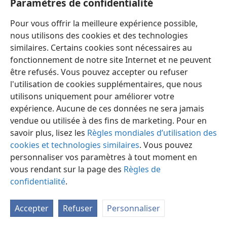
Paramètres de confidentialité
15/5/1987, p. 28
Pour vous offrir la meilleure expérience possible,
Prédicateurs,
p. 121-122,
146-148,
708-709
nous utilisons des cookies et des technologies
similaires. Certains cookies sont nécessaires au
4:19
fonctionnement de notre site Internet et ne peuvent
La Tour de Garde,
être refusés. Vous pouvez accepter ou refuser
l'utilisation de cookies supplémentaires, que nous
15/5/2000, p. 23
utilisons uniquement pour améliorer votre
expérience. Aucune de ces données ne sera jamais
1/9/1997, p. 32
vendue ou utilisée à des fins de marketing. Pour en
4:23
savoir plus, lisez les
Règles mondiales d’utilisation des
cookies et technologies similaires
. Vous pouvez
Cahier Vie et ministère,
personnaliser vos paramètres à tout moment en
vous rendant sur la page des
Règles de
3/2023, p. 7
confidentialité
.
La Tour de Garde
(étude)
,
Accepter
Refuser
Personnaliser
1/2019, p. 14-19