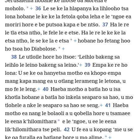
Jerusalema hobane ke motse oa Morena e
36
*
moholo.
+
Le se ke la hlapanya ka lihlooho tsa
lona hobane le ke ke la fetola qoba leha e le ’ngoe ea
37
moriri hore e be putsoa kapa e be ntšo.
Ha le re
le tla etsa ntho, le fele le e etse. Ha le re le ke ke la
*
etsa ntho, le se ke la e etsa
+
hobane ho fetang hoo
*
ho tsoa ho Diabolose.
+
38
Le utloile hore ho itsoe: ‘Leihlo bakeng sa
39
leihlo le leino bakeng sa leino.’
+
Empa ke re ho
lona: U se ke oa hanyetsa motho ea khopo empa
mang kapa mang ea u otlang lerameng le letona, u
40
mo fe le leng.
+
Haeba motho a batla ho u isa
khotla hobane a batla ho inkela seaparo sa hao, u mo
41
tlohele a nke le seaparo sa hao se seng.
+
Haeba
motho ea nang le bolaoli a u qobella hore u tsamaee
*
le eena k’hilomithara
e le ’ngoe, u ee le eena
42
lik’hilomithara tse peli.
U fe ea u kopang ’me u se
*
ke oa furalla ea batlang hore u mo alime.
+