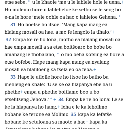
*
etse sebe,
u le khaole ’me u le lahlele hole le uena.
+
Ho molemo hore u lahleheloe ke setho se le seng ho
*
e-na le hore ’mele oohle oa hao o lahleloe Gehena.
+
31
Ho boetse ho itsoe: ‘Mang kapa mang ea
hlalang mosali oa hae, a mo fe lengolo la tlhalo.’
+
32
Empa ke re ho lona, motho ea hlalang mosali oa
hae empa mosali a sa etsa boitšoaro bo bobe bo
*
amanang le thobalano,
o mo beha kotsing ea hore a
etse bofebe. Hape mang kapa mang ea nyalang
mosali ea hlaliloeng ka tsela eo oa feba.
+
33
Hape le utloile hore ho itsoe ho batho ba
mehleng ea khale: ‘U se ke oa hlapanya ebe ha u
phethe
+
empa u phethe boitlamo boo u bo
34
*
etselitseng Jehova.’
+
Empa ke re ho lona: Le se
ke la hlapanya ho hang,
+
leha e le ka leholimo
35
hobane ke terone ea Molimo
kapa ka lefatše
hobane ke setuloana sa maoto a hae
+
kapa ka