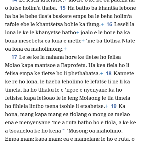
Le leseli la lefatše.
+
Motse o ke ke oa pateha ha
15
o lutse holim’a thaba.
Ha batho ba khantša lebone
ha ba le behe tlas’a baskete empa ba le beha holim’a
16
tafole ebe le khantšetsa bohle ka tlung.
+
Leseli la
lona le ke le khanyetse batho
+
joalo e le hore ba ka
bona mesebetsi ea lona e metle
+
’me ba tlotlisa Ntate
oa lona ea maholimong.
+
17
Le se ke la nahana hore ke tletse ho felisa
Molao kapa mantsoe a Baprofeta. Ha kea tlela ho li
18
felisa empa ke tletse ho li phethahatsa.
+
Kannete
ke re ho lona, le haeba leholimo le lefatše li ne li ka
timela, ha ho tlhaku le e ’ngoe e nyenyane ka ho
fetisisa kapa letšoao le le leng Molaong le tla timela
19
ho fihlela lintho tsena tsohle li etsahetse.
+
Ka
hona, mang kapa mang ea tlolang o mong oa melao
ena e menyenyane ’me a ruta batho ho e tlola, a ke ke
*
a tšoaneloa ke ho kena
’Musong oa maholimo.
Empa mang kapa mang ea e mamelang le ho e ruta, o