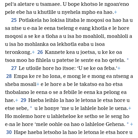
pel’a aletare u tsamaee. U bope khotso le ngoan’eno
pele ebe ha u khutlile u nyehela mpho ea hao.
+
25
Potlakela ho lokisa litaba le moqosi oa hao ha u
sa ntse u e-na le eena tseleng e eang khotla e le hore
moqosi a se ke a tloha a u isa ho moahloli, moahloli a
u isa ho mohlanka oa lekhotla eaba u isoa
26
teronkong.
+
Kannete kea u joetsa, u ke ke oa
*
tsoa moo ho fihlela u patetse le sente ea ho qetela.
27
Le utloile hore ho itsoe: ‘U se ke oa feba.’
+
28
Empa ke re ho lona, e mong le e mong ea ntseng a
sheba mosali
+
e le hore a be le takatso ea ho etsa
thobalano le eena o se a febile le eena ka pelong ea
29
hae.
+
Haeba leihlo la hao le letona le etsa hore u
*
etse sebe,
u le honye ’me u le lahlele hole le uena.
+
Ho molemo hore u lahleheloe ke setho se le seng ho
*
e-na le hore ’mele oohle oa hao o lahleloe Gehena.
+
30
Hape
haeba letsoho la hao le letona le etsa hore u