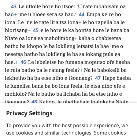
43
Le utloile hore ho itsoe: ‘U rate moahisani oa
44
hao
+
’me u hloee sera sa hao.’
Empa ke re ho
lona: Le ’ne le rate lira tsa lona
+
le ho rapella ba le
45
hlorisang
+
e le hore le ka bontša hore le bana ba
Ntate oa lona ea maholimong
+
kaha o chabisetsa
batho ba khopo le ba lokileng letsatsi la hae ’me o
nesetsa batho ba lokileng le ba sa lokang pula ea
46
hae.
+
Le lebeletse ho fumana moputso ofe haeba
le rata batho ba le ratang feela?
+
Na le babokelli ba
47
lekhetho ha ba etse ntho e tšoanang?
Hape haeba
le lumelisa bana ba bo lona feela, le etsa ntho efe e
mohlolo? Na le batho ba lichaba ha ba etse ntho e
48
tšoanang?
Kahoo, le phethahale joalokaha Ntate
oa lona ea leholimong a phethahetse.
+
Privacy Settings
To provide you with the best possible experience, we
use cookies and similar technologies. Some cookies