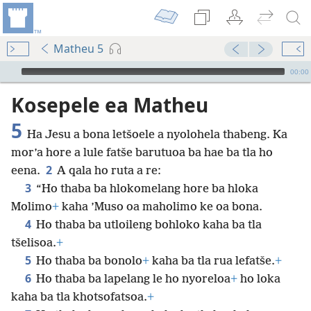
Matheu 5
Audio Player
00:00
Kosepele ea Matheu
5
Ha Jesu a bona letšoele a nyolohela thabeng. Ka
mor’a hore a lule fatše barutuoa ba hae ba tla ho
2
eena.
A qala ho ruta a re:
3
“Ho thaba ba hlokomelang hore ba hloka
Molimo
+
kaha ’Muso oa maholimo ke oa bona.
4
Ho thaba ba utloileng bohloko kaha ba tla
tšelisoa.
+
5
Ho thaba ba bonolo
+
kaha ba tla rua lefatše.
+
6
Ho thaba ba lapelang le ho nyoreloa
+
ho loka
kaha ba tla khotsofatsoa.
+