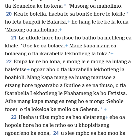
*
tla tšoaneloa ke ho kena
’Musong oa maholimo.
20
*
Kea le bolella, haeba le sa bontše hore le lokile
ho feta bangoli le Bafarisi,
+
ho hang le ke ke la kena
’Musong oa maholimo.
+
21
Le utloile hore ho itsoe ho batho ba mehleng ea
khale: ‘U se ke oa bolaea.
+
Mang kapa mang ea
bolaeang o tla ikarabella lekhotleng la toka.’
+
22
Empa ke re ho lona, e mong le e mong ea lulang a
halefetse
+
ngoan’abo o tla ikarabella lekhotleng la
boahloli. Mang kapa mang ea buang mantsoe a
etsang hore ngoan’abo a ikutloe a se na thuso, o tla
ikarabella Lekhotleng le Phahameng ka ho Fetisisa.
Athe mang kapa mang ea reng ho e mong: ‘Sehole
*
tooe!’ o tla lokeloa ke mollo oa Gehena.
+
23
Haeba u tlisa mpho ea hao aletareng
+
ebe oa
hopola hore ho na le ntho eo u khopisitseng
24
ngoan’eno ka eona,
u siee mpho ea hao moo ka