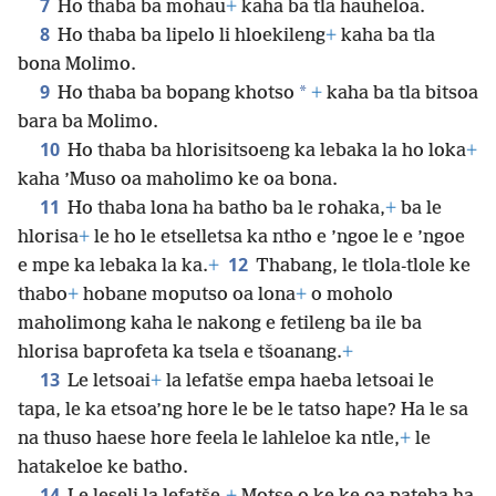
7
Ho thaba ba mohau
+
kaha ba tla hauheloa.
8
Ho thaba ba lipelo li hloekileng
+
kaha ba tla
bona Molimo.
9
*
Ho thaba ba bopang khotso
+
kaha ba tla bitsoa
bara ba Molimo.
10
Ho thaba ba hlorisitsoeng ka lebaka la ho loka
+
kaha ’Muso oa maholimo ke oa bona.
11
Ho thaba lona ha batho ba le rohaka,
+
ba le
hlorisa
+
le ho le etselletsa ka ntho e ’ngoe le e ’ngoe
12
e mpe ka lebaka la ka.
+
Thabang, le tlola-tlole ke
thabo
+
hobane moputso oa lona
+
o moholo
maholimong kaha le nakong e fetileng ba ile ba
hlorisa baprofeta ka tsela e tšoanang.
+
13
Le letsoai
+
la lefatše empa haeba letsoai le
tapa, le ka etsoa’ng hore le be le tatso
hape? Ha le sa
na thuso haese hore feela le lahleloe ka ntle,
+
le
hatakeloe ke batho.
14