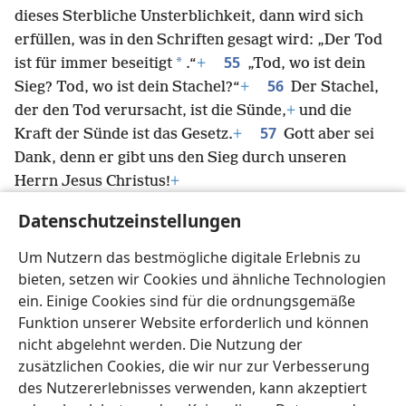
dieses Sterbliche Unsterblichkeit, dann wird sich
erfüllen, was in den Schriften gesagt wird: „Der Tod
55
*
ist für immer beseitigt
.“
+
„Tod, wo ist dein
56
Sieg? Tod, wo ist dein Stachel?“
+
Der Stachel,
der den Tod verursacht, ist die Sünde,
+
und die
57
Kraft der Sünde ist das Gesetz.
+
Gott aber sei
Dank, denn er gibt uns den Sieg durch unseren
Herrn Jesus Christus!
+
58
Deshalb, meine lieben Brüder, seid standhaft,
+
Datenschutzeinstellungen
unerschütterlich und immer reichlich beschäftigt
+
im Werk des Herrn, denn ihr wisst ja, dass eure harte
Um Nutzern das bestmögliche digitale Erlebnis zu
Arbeit in Verbindung mit dem Herrn nicht
bieten, setzen wir Cookies und ähnliche Technologien
*
vergeblich
ist.
+
ein. Einige Cookies sind für die ordnungsgemäße
Funktion unserer Website erforderlich und können
nicht abgelehnt werden. Die Nutzung der
zusätzlichen Cookies, die wir nur zur Verbesserung
des Nutzererlebnisses verwenden, kann akzeptiert
Deutsch
Teilen
Einstellungen