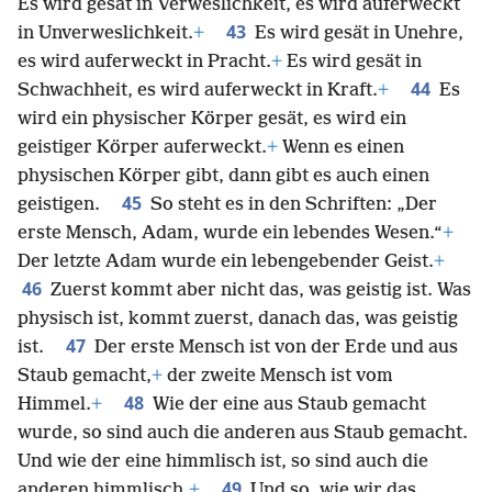
Es wird gesät in Verweslichkeit, es wird auferweckt
43
in Unverweslichkeit.
+
Es wird gesät in Unehre,
es wird auferweckt in Pracht.
+
Es wird gesät in
44
Schwachheit, es wird auferweckt in Kraft.
+
Es
wird ein physischer Körper gesät, es wird ein
geistiger Körper auferweckt.
+
Wenn es einen
physischen Körper gibt, dann gibt es auch einen
45
geistigen.
So steht es in den Schriften: „Der
erste Mensch, Adam, wurde ein lebendes Wesen.“
+
Der letzte Adam wurde ein lebengebender Geist.
+
46
Zuerst kommt aber nicht das, was geistig ist. Was
physisch ist, kommt zuerst, danach das, was geistig
47
ist.
Der erste Mensch ist von der Erde und aus
Staub gemacht,
+
der zweite Mensch ist vom
48
Himmel.
+
Wie der eine aus Staub gemacht
wurde, so sind auch die anderen aus Staub gemacht.
Und wie der eine himmlisch ist, so sind auch die
49
anderen himmlisch.
+
Und so, wie wir das