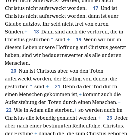
Toten nicht auferweckt werden, dann ist auch
17
Christus nicht auferweckt worden.
Und ist
Christus nicht auferweckt worden, dann ist euer
Glaube nutzlos. Ihr seid nicht frei von euren
18
Sünden.
+
Dann sind auch die verloren, die in
19
*
Christus gestorben
sind.
+
Wenn wir nur in
diesem Leben unsere Hoffnung auf Christus gesetzt
haben, sind wir bedauernswerter als alle anderen
Menschen.
20
Nun ist Christus aber von den Toten
auferweckt worden, der Erstling von denen, die
21
*
gestorben
sind.
+
Denn da der Tod durch
einen Menschen gekommen ist,
+
kommt auch die
Auferstehung der Toten durch einen Menschen.
+
22
Wie in Adam alle sterben,
+
so werden auch im
23
Christus alle lebendig gemacht werden.
+
Jeder
aber nach einer bestimmten Reihenfolge: Christus,
der Erstling,
+
danach die, die zum Christus gehören,