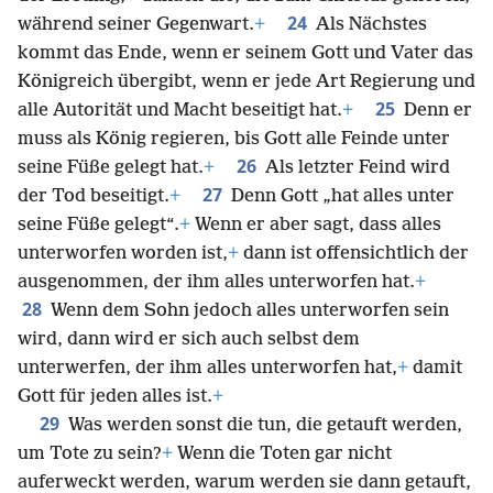
24
während seiner Gegenwart.
+
Als Nächstes
kommt das Ende, wenn er seinem Gott und Vater das
Königreich übergibt, wenn er jede Art Regierung und
25
alle Autorität und Macht beseitigt hat.
+
Denn er
muss als König regieren, bis Gott alle Feinde unter
26
seine Füße gelegt hat.
+
Als letzter Feind wird
27
der Tod beseitigt.
+
Denn Gott „hat alles unter
seine Füße gelegt“.
+
Wenn er aber sagt, dass alles
unterworfen worden ist,
+
dann ist offensichtlich der
ausgenommen, der ihm alles unterworfen hat.
+
28
Wenn dem Sohn jedoch alles unterworfen sein
wird, dann wird er sich auch selbst dem
unterwerfen, der ihm alles unterworfen hat,
+
damit
Gott für jeden alles ist.
+
29
Was werden sonst die tun, die getauft werden,
um Tote zu sein?
+
Wenn die Toten gar nicht
auferweckt werden, warum werden sie dann getauft,