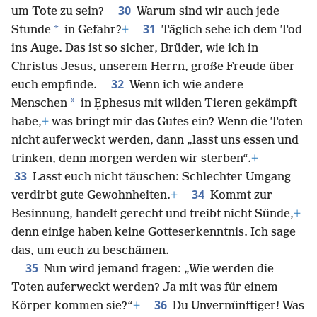
30
um Tote zu sein?
Warum sind wir auch jede
31
*
Stunde
in Gefahr?
+
Täglich sehe ich dem Tod
ins Auge. Das ist so sicher, Brüder, wie ich in
Christus Jesus, unserem Herrn, große Freude über
32
euch empfinde.
Wenn ich wie andere
*
Menschen
in Ẹphesus mit wilden Tieren gekämpft
habe,
+
was bringt mir das Gutes ein? Wenn die Toten
nicht auferweckt werden, dann „lasst uns essen und
trinken, denn morgen werden wir sterben“.
+
33
Lasst euch nicht täuschen: Schlechter Umgang
34
verdirbt gute Gewohnheiten.
+
Kommt zur
Besinnung, handelt gerecht und treibt nicht Sünde,
+
denn einige haben keine Gotteserkenntnis. Ich sage
das, um euch zu beschämen.
35
Nun wird jemand fragen: „Wie werden die
Toten auferweckt werden? Ja mit was für einem
36
Körper kommen sie?“
+
Du Unvernünftiger! Was