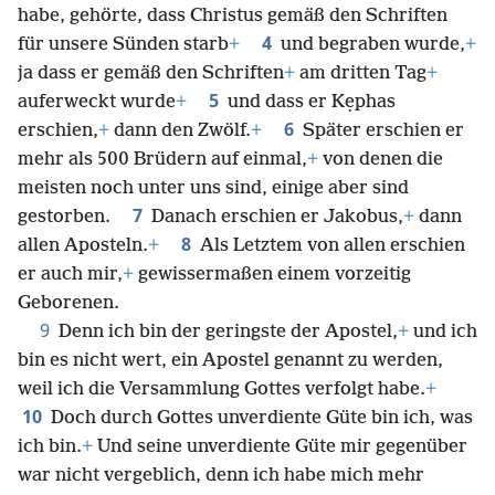
habe, gehörte, dass Christus gemäß den Schriften
4
für unsere Sünden starb
+
und begraben wurde,
+
ja dass er gemäß den Schriften
+
am dritten Tag
+
5
auferweckt wurde
+
und dass er Kẹphas
6
erschien,
+
dann den Zwölf.
+
Später erschien er
mehr als 500 Brüdern auf einmal,
+
von denen die
meisten noch unter uns sind, einige aber sind
7
gestorben.
Danach erschien er Jakobus,
+
dann
8
allen Aposteln.
+
Als Letztem von allen erschien
er auch mir,
+
gewissermaßen einem vorzeitig
Geborenen.
9
Denn ich bin der geringste der Apostel,
+
und ich
bin es nicht wert, ein Apostel genannt zu werden,
weil ich die Versammlung Gottes verfolgt habe.
+
10
Doch durch Gottes unverdiente Güte bin ich, was
ich bin.
+
Und seine unverdiente Güte mir gegenüber
war nicht vergeblich, denn ich habe mich mehr