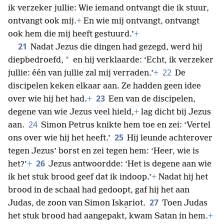
ik verzeker jullie: Wie iemand ontvangt die ik stuur,
ontvangt ook mij.
+
En wie mij ontvangt, ontvangt
ook hem die mij heeft gestuurd.’
+
21
Nadat Jezus die dingen had gezegd, werd hij
*
diepbedroefd,
en hij verklaarde: ‘Echt, ik verzeker
22
jullie: één van jullie zal mij verraden.’
+
De
discipelen keken elkaar aan. Ze hadden geen idee
23
over wie hij het had.
+
Een van de discipelen,
degene van wie Jezus veel hield,
+
lag dicht bij Jezus
24
aan.
Simon Petrus knikte hem toe en zei: ‘Vertel
25
ons over wie hij het heeft.’
Hij leunde achterover
tegen Jezus’ borst en zei tegen hem: ‘Heer, wie is
26
het?’
+
Jezus antwoordde: ‘Het is degene aan wie
ik het stuk brood geef dat ik indoop.’
+
Nadat hij het
brood in de schaal had gedoopt, gaf hij het aan
27
Judas, de zoon van Simon Iska̱riot.
Toen Judas
het stuk brood had aangepakt, kwam Satan in hem.
+