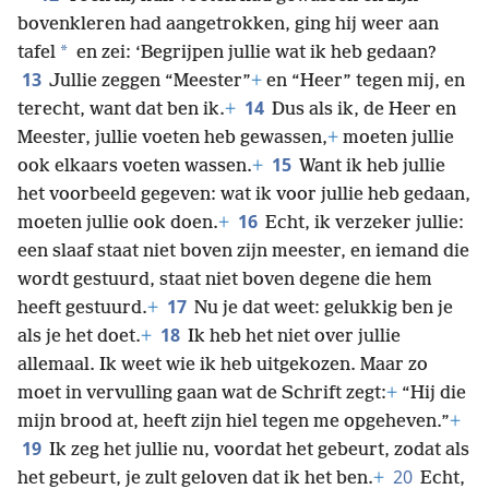
bovenkleren had aangetrokken, ging hij weer aan
*
tafel
en zei: ‘Begrijpen jullie wat ik heb gedaan?
13
Jullie zeggen “Meester”
+
en “Heer” tegen mij, en
14
terecht, want dat ben ik.
+
Dus als ik, de Heer en
Meester, jullie voeten heb gewassen,
+
moeten jullie
15
ook elkaars voeten wassen.
+
Want ik heb jullie
het voorbeeld gegeven: wat ik voor jullie heb gedaan,
16
moeten jullie ook doen.
+
Echt, ik verzeker jullie:
een slaaf staat niet boven zijn meester, en iemand die
wordt gestuurd, staat niet boven degene die hem
17
heeft gestuurd.
+
Nu je dat weet: gelukkig ben je
18
als je het doet.
+
Ik heb het niet over jullie
allemaal. Ik weet wie ik heb uitgekozen. Maar zo
moet in vervulling gaan wat de Schrift zegt:
+
“Hij die
mijn brood at, heeft zijn hiel tegen me opgeheven.”
+
19
Ik zeg het jullie nu, voordat het gebeurt, zodat als
20
het gebeurt, je zult geloven dat ik het ben.
+
Echt,