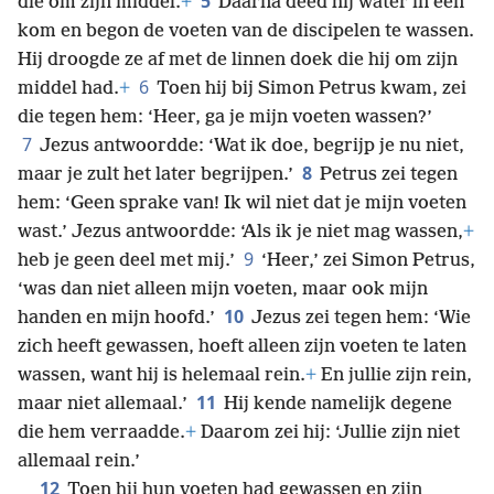
5
die om zijn middel.
+
Daarna deed hij water in een
kom en begon de voeten van de discipelen te wassen.
Hij droogde ze af met de linnen doek die hij om zijn
6
middel had.
+
Toen hij bij Simon Petrus kwam, zei
die tegen hem: ‘Heer, ga je mijn voeten wassen?’
7
Jezus antwoordde: ‘Wat ik doe, begrijp je nu niet,
8
maar je zult het later begrijpen.’
Petrus zei tegen
hem: ‘Geen sprake van! Ik wil niet dat je mijn voeten
wast.’ Jezus antwoordde: ‘Als ik je niet mag wassen,
+
9
heb je geen deel met mij.’
‘Heer,’ zei Simon Petrus,
‘was dan niet alleen mijn voeten, maar ook mijn
10
handen en mijn hoofd.’
Jezus zei tegen hem: ‘Wie
zich heeft gewassen, hoeft alleen zijn voeten te laten
wassen, want hij is helemaal rein.
+
En jullie zijn rein,
11
maar niet allemaal.’
Hij kende namelijk degene
die hem verraadde.
+
Daarom zei hij: ‘Jullie zijn niet
allemaal rein.’
12
Toen hij hun voeten had gewassen en zijn