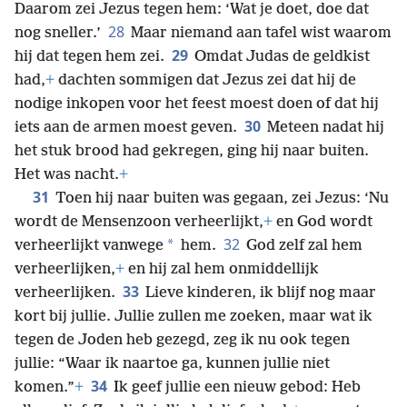
Daarom zei Jezus tegen hem: ‘Wat je doet, doe dat
28
nog sneller.’
Maar niemand aan tafel wist waarom
29
hij dat tegen hem zei.
Omdat Judas de geldkist
had,
+
dachten sommigen dat Jezus zei dat hij de
nodige inkopen voor het feest moest doen of dat hij
30
iets aan de armen moest geven.
Meteen nadat hij
het stuk brood had gekregen, ging hij naar buiten.
Het was nacht.
+
31
Toen hij naar buiten was gegaan, zei Jezus: ‘Nu
wordt de Mensenzoon verheerlijkt,
+
en God wordt
32
*
verheerlijkt vanwege
hem.
God zelf zal hem
verheerlijken,
+
en hij zal hem onmiddellijk
33
verheerlijken.
Lieve kinderen, ik blijf nog maar
kort bij jullie. Jullie zullen me zoeken, maar wat ik
tegen de Joden heb gezegd, zeg ik nu ook tegen
jullie: “Waar ik naartoe ga, kunnen jullie niet
34
komen.”
+
Ik geef jullie een nieuw gebod: Heb