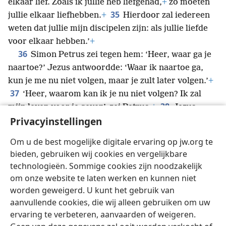
elkaar lief. Zoals ik jullie heb liefgehad,
+
zo moeten
35
jullie elkaar liefhebben.
+
Hierdoor zal iedereen
weten dat jullie mijn discipelen zijn: als jullie liefde
voor elkaar hebben.’
+
36
Simon Petrus zei tegen hem: ‘Heer, waar ga je
naartoe?’ Jezus antwoordde: ‘Waar ik naartoe ga,
kun je me nu niet volgen, maar je zult later volgen.’
+
37
‘Heer, waarom kan ik je nu niet volgen? Ik zal
38
mijn leven voor je geven’, zei Petrus.
+
Jezus
Privacyinstellingen
antwoordde: ‘Zul jij je leven voor me geven? Echt, ik
verzeker je: er zal geen haan kraaien voordat je drie
Om u de best mogelijke digitale ervaring op jw.org te
*
keer gezegd hebt dat je mij niet kent.’
+
bieden, gebruiken wij cookies en vergelijkbare
technologieën. Sommige cookies zijn noodzakelijk
om onze website te laten werken en kunnen niet
worden geweigerd. U kunt het gebruik van
Nederlands
Delen
Instellingen
aanvullende cookies, die wij alleen gebruiken om uw
ervaring te verbeteren, aanvaarden of weigeren.
Copyright
© 2026 Watch Tower Bible and Tract Society of Pennsylvania
Gebruiksvoorwaarden
Privacybeleid
Privacyinstellingen