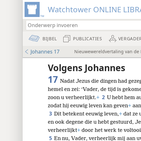
Watchtower ONLINE LIBR
BIJBEL
PUBLICATIES
VERGADE
Johannes 17
Nieuwewereldvertaling van de B
udie-
Volgens Johannes
17
Nadat Jezus die dingen had gezegd
hemel en zei: ‘Vader, de tijd is geko
2
zoon u verheerlijkt.
+
U hebt hem au
zodat hij eeuwig leven kan geven
+
aan
8
3
Dit betekent eeuwig leven,
+
dat ze 
en ook degene die u hebt gestuurd, Je
16
verheerlijkt
+
door het werk te voltooi
5
En nu, Vader, verheerlijk mij aan u