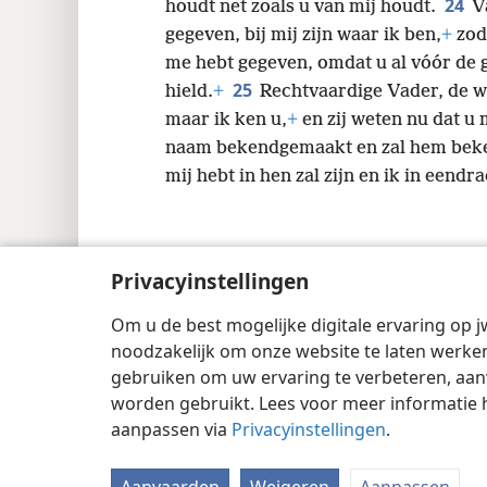
24
houdt net zoals u van mij houdt.
V
gegeven, bij mij zijn waar ik ben,
+
zoda
me hebt gegeven, omdat u al vóór de 
25
hield.
+
Rechtvaardige Vader, de we
maar ik ken u,
+
en zij weten nu dat u
naam bekendgemaakt en zal hem be
mij hebt in hen zal zijn en ik in eendra
Privacyinstellingen
Copyright
© 2026 Watch Tower Bible and 
Om u de best mogelijke digitale ervaring op j
noodzakelijk om onze website te laten werken
gebruiken om uw ervaring te verbeteren, aan
worden gebruikt. Lees voor meer informatie 
aanpassen via
Privacyinstellingen
.