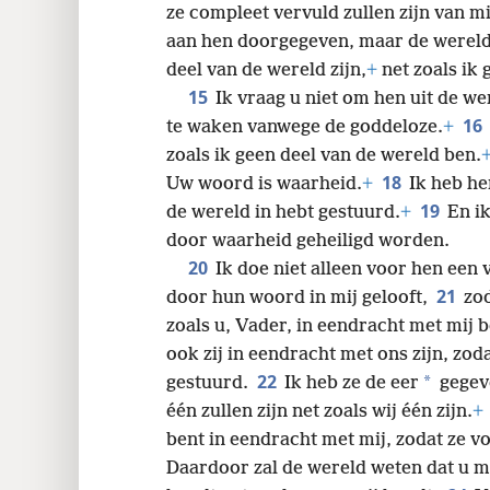
ze compleet vervuld zullen zijn van m
aan hen doorgegeven, maar de wereld
deel van de wereld zijn,
+
net zoals ik 
15
Ik vraag u niet om hen uit de 
16
te waken vanwege de goddeloze.
+
zoals ik geen deel van de wereld ben.
18
Uw woord is waarheid.
+
Ik heb he
19
de wereld in hebt gestuurd.
+
En ik
door waarheid geheiligd worden.
20
Ik doe niet alleen voor hen een
21
door hun woord in mij gelooft,
zod
zoals u, Vader, in eendracht met mij b
ook zij in eendracht met ons zijn, zod
22
*
gestuurd.
Ik heb ze de eer
gegeve
één zullen zijn net zoals wij één zijn.
+
bent in eendracht met mij, zodat ze 
Daardoor zal de wereld weten dat u mi