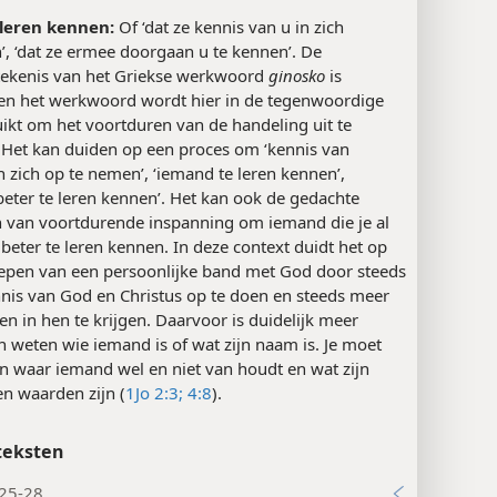
 leren kennen:
Of ‘dat ze kennis van u in zich
, ‘dat ze ermee doorgaan u te kennen’. De
ekenis van het Griekse werkwoord
ginosko
is
 en het werkwoord wordt hier in de tegenwoordige
uikt om het voortduren van de handeling uit te
 Het kan duiden op een proces om ‘kennis van
 zich op te nemen’, ‘iemand te leren kennen’,
eter te leren kennen’. Het kan ook de gedachte
 van voortdurende inspanning om iemand die je al
beter te leren kennen. In deze context duidt het op
iepen van een persoonlijke band met God door steeds
nis van God en Christus op te doen en steeds meer
n in hen te krijgen. Daarvoor is duidelijk meer
 weten wie iemand is of wat zijn naam is. Je moet
n waar iemand wel en niet van houdt en wat zijn
n waarden zijn (
1Jo 2:3;
4:8
).
teksten
:25-28