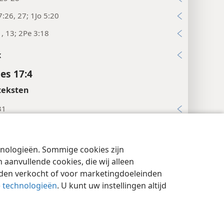
:26, 27; 1Jo 5:20
1, 13; 2Pe 3:18
x
es 17:4
teksten
31
4
cyinstellingen
Inloggen
JW.ORG
x
chnologieën. Sommige cookies zijn
aanvullende cookies, die wij alleen
es 17:5
rden verkocht of voor marketingdoeleinden
e technologieën
. U kunt uw instellingen altijd
et Griekse
kosmos
duidt hier kennelijk op de
reld. (Vergelijk de
aantekening bij Jo 17:24
.)
ten