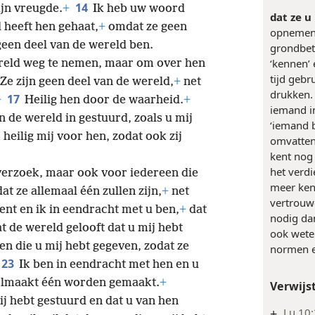
14
ijn vreugde.
+
Ik heb uw woord
dat ze u
 heeft hen gehaat,
+
omdat ze geen
opnemen’
geen deel van de wereld ben.
grondbet
‘kennen’
wereld weg te nemen, maar om over hen
tijd gebr
Ze zijn geen deel van de wereld,
+
net
drukken.
17
+
Heilig hen door de waarheid.
+
iemand in
n de wereld in gestuurd, zoals u mij
‘iemand b
 heilig mij voor hen, zodat ook zij
omvatten
kent nog 
het verd
 verzoek, maar ook voor iedereen die
meer ken
at ze allemaal één zullen zijn,
+
net
vertrouwe
ent en ik in eendracht met u ben,
+
dat
nodig dan
at de wereld gelooft dat u mij hebt
ook wete
n die u mij hebt gegeven, zodat ze
normen e
23
Ik ben in eendracht met hen en u
volmaakt één worden gemaakt.
+
Verwijs
j hebt gestuurd en dat u van hen
+
Lu 10