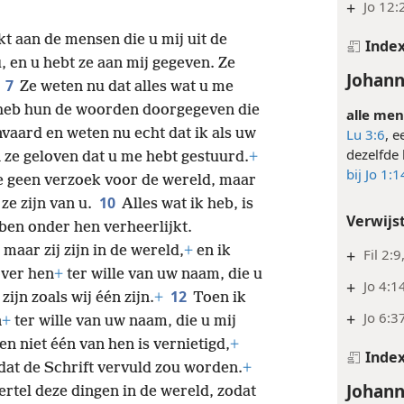
+
Jo 12:
 aan de mensen die u mij uit de
Inde
 en u hebt ze aan mij gegeven. Ze
Johann
7
.
Ze weten nu dat alles wat u me
heb hun de woorden doorgegeven die
alle men
vaard en weten nu echt dat ik als uw
Lu 3:6
, e
dezelfde 
 ze geloven dat u me hebt gestuurd.
+
bij Jo 1:1
e geen verzoek voor de wereld, maar
10
ze zijn van u.
Alles wat ik heb, is
Verwijs
ben onder hen verheerlijkt.
 maar zij zijn in de wereld,
+
en ik
+
Fil 2:9
over hen
+
ter wille van uw naam, die u
+
Jo 4:1
12
ijn zoals wij één zijn.
+
Toen ik
+
Jo 6:3
n
+
ter wille van uw naam, die u mij
n niet één van hen is vernietigd,
+
Inde
at de Schrift vervuld zou worden.
+
Johann
ertel deze dingen in de wereld, zodat