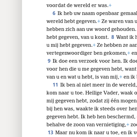
24
voordat de wereld er was.
+
6
Ik heb uw naam openbaar gemaakt
wereld hebt gegeven.
+
Ze waren van u,
hebben zich aan uw woord gehouden
8
hebt gegeven, van u komt.
Want ik 
u mij hebt gegeven.
+
Ze hebben ze aan
vertegenwoordiger ben gekomen,
+
en
9
Ik doe een verzoek voor hen. Ik do
voor hen die u me gegeven hebt, want 
van u en wat u hebt, is van mij,
+
en ik 
11
Ik ben al niet meer in de wereld,
kom naar u toe. Heilige Vader, waak 
mij gegeven hebt, zodat zij één mogen z
bij hen was, waakte ik steeds over he
gegeven hebt. Ik heb hen beschermd, e
behalve de zoon van vernietiging,
+
zod
13
Maar nu kom ik naar u toe, en ik v