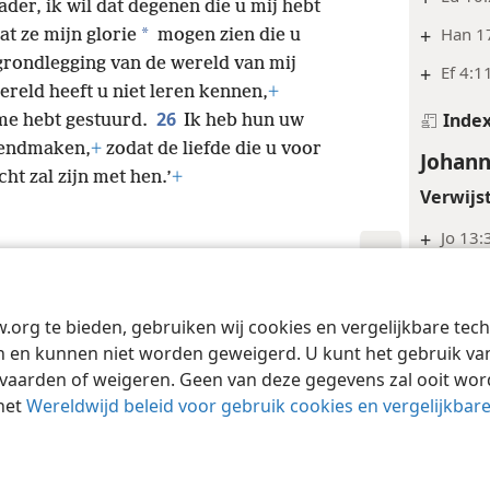
ader, ik wil dat degenen die u mij hebt
+
Han 17
*
t ze mijn glorie
mogen zien die u
grondlegging van de wereld van mij
+
Ef 4:1
reld heeft u niet leren kennen,
+
26
Inde
 me hebt gestuurd.
Ik heb hun uw
kendmaken,
+
zodat de liefde die u voor
Johann
cht zal zijn met hen.’
+
Verwijs
+
Jo 13:
+
Jo 4:3
Tract Society of Pennsylvania
Gebruiksvoorwaarden
Privacybeleid
Priva
Inde
w.org te bieden, gebruiken wij cookies en vergelijkbare te
 en kunnen niet worden geweigerd. U kunt het gebruik van 
Johann
vaarden of weigeren. Geen van deze gegevens zal ooit wo
het
Wereldwijd beleid voor gebruik cookies en vergelijkbar
wereld:
H
mensenwe
Voetno