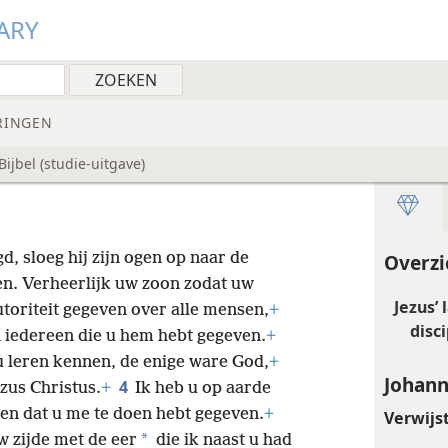
ARY
RINGEN
ijbel (studie-uitgave)
, sloeg hij zijn ogen op naar de
Overzi
men. Verheerlijk uw zoon zodat uw
Jezus’
toriteit gegeven over alle mensen,
+
disci
 iedereen die u hem hebt gegeven.
+
u leren kennen, de enige ware God,
+
Johann
4
zus Christus.
+
Ik heb u op aarde
en dat u me te doen hebt gegeven.
+
Verwijs
*
w zijde met de eer
die ik naast u had