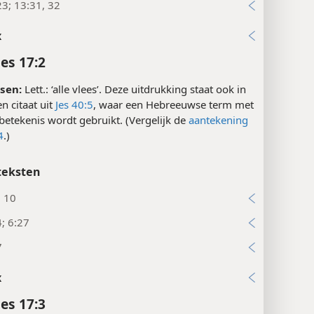
23; 13:31, 32
x
es 17:2
sen:
Lett.: ‘alle vlees’. Deze uitdrukking staat ook in
en citaat uit
Jes 40:5
, waar een Hebreeuwse term met
betekenis wordt gebruikt. (Vergelijk de
aantekening
4
.)
teksten
, 10
4; 6:27
7
x
es 17:3