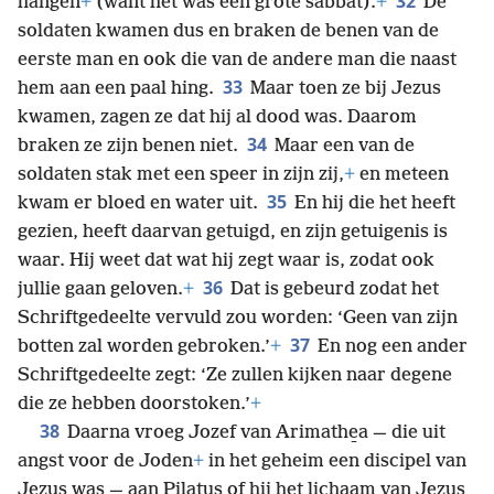
32
hangen
+
(want het was een grote sabbat).
+
De
soldaten kwamen dus en braken de benen van de
eerste man en ook die van de andere man die naast
33
hem aan een paal hing.
Maar toen ze bij Jezus
kwamen, zagen ze dat hij al dood was. Daarom
34
braken ze zijn benen niet.
Maar een van de
soldaten stak met een speer in zijn zij,
+
en meteen
35
kwam er bloed en water uit.
En hij die het heeft
gezien, heeft daarvan getuigd, en zijn getuigenis is
waar. Hij weet dat wat hij zegt waar is, zodat ook
36
jullie gaan geloven.
+
Dat is gebeurd zodat het
Schriftgedeelte vervuld zou worden: ‘Geen van zijn
37
botten zal worden gebroken.’
+
En nog een ander
Schriftgedeelte zegt: ‘Ze zullen kijken naar degene
die ze hebben doorstoken.’
+
38
Daarna vroeg Jozef van Arimathe̱a — die uit
angst voor de Joden
+
in het geheim een discipel van
Jezus was — aan Pilatus of hij het lichaam van Jezus