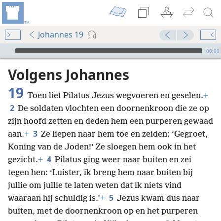
Johannes 19
Audio Player
00:00
Volgens Johannes
19
Toen liet Pilatus Jezus wegvoeren en geselen.
+
2
De soldaten vlochten een doornenkroon die ze op
zijn hoofd zetten en deden hem een purperen gewaad
3
aan.
+
Ze liepen naar hem toe en zeiden: ‘Gegroet,
Koning van de Joden!’ Ze sloegen hem ook in het
4
gezicht.
+
Pilatus ging weer naar buiten en zei
tegen hen: ‘Luister, ik breng hem naar buiten bij
jullie om jullie te laten weten dat ik niets vind
5
waaraan hij schuldig is.’
+
Jezus kwam dus naar
buiten, met de doornenkroon op en het purperen