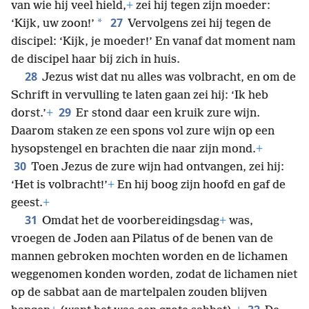
van wie hij veel hield,
+
zei hij tegen zijn moeder:
27
*
‘Kijk, uw zoon!’
Vervolgens zei hij tegen de
discipel: ‘Kijk, je moeder!’ En vanaf dat moment nam
de discipel haar bij zich in huis.
28
Jezus wist dat nu alles was volbracht, en om de
Schrift in vervulling te laten gaan zei hij: ‘Ik heb
29
dorst.’
+
Er stond daar een kruik zure wijn.
Daarom staken ze een spons vol zure wijn op een
hysopstengel en brachten die naar zijn mond.
+
30
Toen Jezus de zure wijn had ontvangen, zei hij:
‘Het is volbracht!’
+
En hij boog zijn hoofd en gaf de
geest.
+
31
Omdat het de voorbereidingsdag
+
was,
vroegen de Joden aan Pilatus of de benen van de
mannen gebroken mochten worden en de lichamen
weggenomen konden worden, zodat de lichamen niet
op de sabbat aan de martelpalen zouden blijven