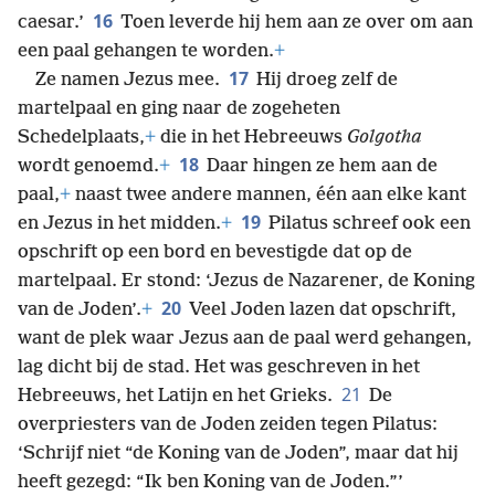
16
caesar.’
Toen leverde hij hem aan ze over om aan
een paal gehangen te worden.
+
17
Ze namen Jezus mee.
Hij droeg zelf de
martelpaal en ging naar de zogeheten
Schedelplaats,
+
die in het Hebreeuws
Golgotha
18
wordt genoemd.
+
Daar hingen ze hem aan de
paal,
+
naast twee andere mannen, één aan elke kant
19
en Jezus in het midden.
+
Pilatus schreef ook een
opschrift op een bord en bevestigde dat op de
martelpaal. Er stond: ‘Jezus de Nazarener, de Koning
20
van de Joden’.
+
Veel Joden lazen dat opschrift,
want de plek waar Jezus aan de paal werd gehangen,
lag dicht bij de stad. Het was geschreven in het
21
Hebreeuws, het Latijn en het Grieks.
De
overpriesters van de Joden zeiden tegen Pilatus:
‘Schrijf niet “de Koning van de Joden”, maar dat hij
heeft gezegd: “Ik ben Koning van de Joden.”’