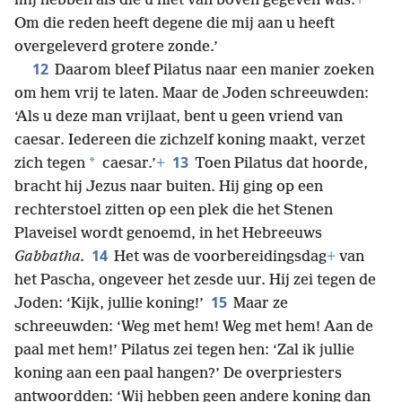
mij hebben als die u niet van boven gegeven was.
+
Om die reden heeft degene die mij aan u heeft
overgeleverd grotere zonde.’
12
Daarom bleef Pilatus naar een manier zoeken
om hem vrij te laten. Maar de Joden schreeuwden:
‘Als u deze man vrijlaat, bent u geen vriend van
caesar. Iedereen die zichzelf koning maakt, verzet
13
*
zich tegen
caesar.’
+
Toen Pilatus dat hoorde,
bracht hij Jezus naar buiten. Hij ging op een
rechterstoel zitten op een plek die het Stenen
Plaveisel wordt genoemd, in het Hebreeuws
14
Gabbatha.
Het was de voorbereidingsdag
+
van
het Pascha, ongeveer het zesde uur. Hij zei tegen de
15
Joden: ‘Kijk, jullie koning!’
Maar ze
schreeuwden: ‘Weg met hem! Weg met hem! Aan de
paal met hem!’ Pilatus zei tegen hen: ‘Zal ik jullie
koning aan een paal hangen?’ De overpriesters
antwoordden: ‘Wij hebben geen andere koning dan