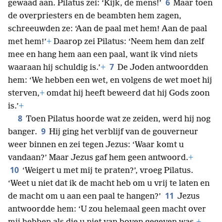
6
gewaad aan. Pilatus zei: ‘Kijk, de mens!’
Maar toen
de overpriesters en de beambten hem zagen,
schreeuwden ze: ‘Aan de paal met hem! Aan de paal
met hem!’
+
Daarop zei Pilatus: ‘Neem hem dan zelf
mee en hang hem aan een paal, want ik vind niets
7
waaraan hij schuldig is.’
+
De Joden antwoordden
hem: ‘We hebben een wet, en volgens de wet moet hij
sterven,
+
omdat hij heeft beweerd dat hij Gods zoon
is.’
+
8
Toen Pilatus hoorde wat ze zeiden, werd hij nog
9
banger.
Hij ging het verblijf van de gouverneur
weer binnen en zei tegen Jezus: ‘Waar komt u
vandaan?’ Maar Jezus gaf hem geen antwoord.
+
10
‘Weigert u met mij te praten?’, vroeg Pilatus.
‘Weet u niet dat ik de macht heb om u vrij te laten en
11
de macht om u aan een paal te hangen?’
Jezus
antwoordde hem: ‘U zou helemaal geen macht over