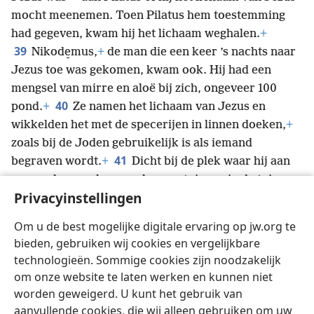
mocht meenemen. Toen Pilatus hem toestemming
had gegeven, kwam hij het lichaam weghalen.
+
39
Nikode̱mus,
+
de man die een keer ’s nachts naar
Jezus toe was gekomen, kwam ook. Hij had een
mengsel van mirre en aloë bij zich, ongeveer 100
40
pond.
+
Ze namen het lichaam van Jezus en
wikkelden het met de specerijen in linnen doeken,
+
zoals bij de Joden gebruikelijk is als iemand
41
begraven wordt.
+
Dicht bij de plek waar hij aan
een paal was gehangen, lag een tuin, en in de tuin was
Privacyinstellingen
een nieuw graf,
+
waarin nog nooit iemand was
42
gelegd.
Omdat het de voorbereidingsdag
+
van de
Om u de best mogelijke digitale ervaring op jw.org te
Joden was en het graf dichtbij was, legden ze Jezus
bieden, gebruiken wij cookies en vergelijkbare
daarin.
technologieën. Sommige cookies zijn noodzakelijk
om onze website te laten werken en kunnen niet
worden geweigerd. U kunt het gebruik van
aanvullende cookies, die wij alleen gebruiken om uw