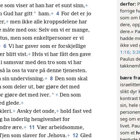
derfor:
P
 som viser at han har et sunt sinn,
+
forrige ha
4
*
 Gud har gitt
ham.
+
For det er jo
som om ha
er,
+
men ikke alle kroppsdelene har
dere, opp
e måte med oss: Selv om vi er mange,
dere.» Pa
hadde mul
stus, men som enkeltpersoner er vi
ikke ved 
6
+
Vi har gaver som er forskjellige
1:16;
3:2
r blitt vist.
+
Hvis vi har fått den gave
Paulus de
e i samsvar med den tro som vi har
takkneml
 så la oss ta vare på denne tjenesten.
bære fr
8
 sin undervisning.
+
Den som skal
israelitt
 som deler ut, bør gjøre det med
slikt dy
*
r gjøre det med iver.
+
Den som
kontrast 
ed glede.
+
sin, hele
kleri.
+
Avsky det onde,
+
hold fast ved
personens
seg om et
g ha inderlig hengivenhet for
livet. Pa
11
andre ære.
+
Vær arbeidsomme,
som et
h
12
jen som slaver for Jehova.
+
Gled
hentyde t