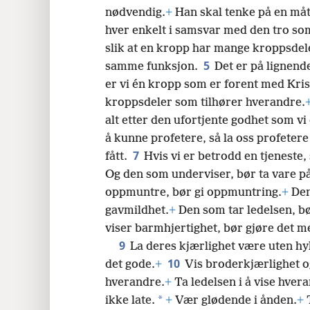
nødvendig.
+
Han skal tenke på en måte
hver enkelt i samsvar med den tro som
slik at en kropp har mange kroppsdel
5
samme funksjon.
Det er på lignend
er vi én kropp som er forent med Kri
kroppsdeler som tilhører hverandre.
alt etter den ufortjente godhet som vi e
å kunne profetere, så la oss profeter
7
fått.
Hvis vi er betrodd en tjeneste,
Og den som underviser, bør ta vare på
oppmuntre, bør gi oppmuntring.
+
Den
gavmildhet.
+
Den som tar ledelsen, bø
viser barmhjertighet, bør gjøre det m
9
La deres kjærlighet være uten hy
10
det gode.
+
Vis broderkjærlighet o
hverandre.
+
Ta ledelsen i å vise hver
*
ikke late.
+
Vær glødende i ånden.
+
T