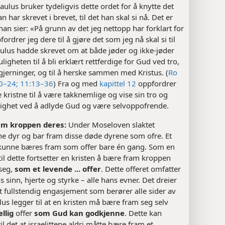
aulus bruker tydeligvis dette ordet for å knytte det
n har skrevet i brevet, til det han skal si nå. Det er
n sier: «På grunn av det jeg nettopp har forklart for
fordrer jeg dere til å gjøre det som jeg nå skal si til
ulus hadde skrevet om at både jøder og ikke-jøder
igheten til å bli erklært rettferdige for Gud ved tro,
gjerninger, og til å herske sammen med Kristus. (
Ro
0–24;
11:13–36
) Fra og med
kapittel 12
oppfordrer
 kristne til å være takknemlige og vise sin tro og
ighet ved å adlyde Gud og være selvoppofrende.
am kroppen deres:
Under Moseloven slaktet
ene dyr og bar fram disse døde dyrene som ofre. Et
r kunne bæres fram som offer bare én gang. Som en
til dette fortsetter en kristen å bære fram kroppen
 seg,
som et levende ... offer
. Dette offeret omfatter
 sinn, hjerte og styrke – alle hans evner. Det dreier
 fullstendig engasjement som berører alle sider av
ulus legger til at en kristen må bære fram seg selv
ellig
offer
som Gud kan godkjenne
. Dette kan
il det at israelittene aldri måtte bære fram et