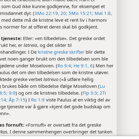
r som Gud ikke kunne godkjenne, for eksempel et
r misdannet dyr. (
3Mo 22:19, 20;
5Mo 15:21;
Mal 1:8,
åd med dette må de kristne leve et rent liv i harmoni
normer for at offeret deres skal bli godkjent.
 tjeneste:
Eller: «en tilbedelse». Det greske ordet
ukt her, er
latreia
, og det sikter til
eshandlinger. I De
kristne greske skrifter
blir dette
ivet noen ganger brukt om den tilbedelsen som ble
 jødene under Moseloven. (
Ro 9:4;
He 9:1,
6
) Men her
ulus det om den tilbedelsen som de kristne utøver.
ektede greske verbet
latreuo
(«å utføre hellig
) brukes både om tilbedelse ifølge Moseloven (
Lu
8:5;
9:9
) og om de kristnes tilbedelse. (
Flp 3:3;
2Ti
:14;
Åp 7:15
) I
Ro 1:9
viste Paulus at en viktig del av
ige tjeneste var å gjøre «kjent det gode budskap om
ønn».
s fornuft:
«Fornuft» er oversatt fra det greske
ikọs
. I denne sammenhengen overbringer det tanken
 tjeneste som blir utført på en «logisk», «rasjonell»