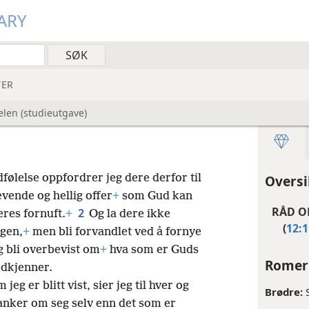
ARY
ER
elen (studieutgave)
ølelse oppfordrer jeg dere derfor til
Oversi
vende og hellig offer
+
som Gud kan
RÅD O
2
eres fornuft.
+
Og la dere ikke
(
12:1
gen,
+
men bli forvandlet ved å fornye
 bli overbevist om
+
hva som er Guds
Romer
odkjenner.
eg er blitt vist, sier jeg til hver og
Brødre:
anker om seg selv enn det som er