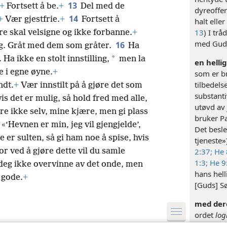
13
+
Fortsett å be.
+
Del med de
dyreoffe
14
+
Vær gjestfrie.
+
Fortsett å
halt elle
13
) I tr
e skal velsigne og ikke forbanne.
+
med Guds 
16
g. Gråt med dem som gråter.
Ha
*
a ikke en stolt innstilling,
men la
en hellig
e i egne øyne.
+
som er br
tilbedels
ndt.
+
Vær innstilt på å gjøre det som
substant
is det er mulig, så hold fred med alle,
utøvd av
e ikke selv, mine kjære, men gi plass
bruker Pa
 «‘Hevnen er min, jeg vil gjengjelde’,
Det besl
e er sulten, så gi ham noe å spise, hvis
tjeneste»
2:37;
He 
or ved å gjøre dette vil du samle
1:3;
He 9
deg ikke overvinne av det onde, men
hans hell
 gode.
+
[Guds] S
med dere
ordet
log
om hellig