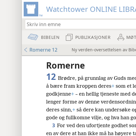
Watchtower ONLINE LIBR
BIBELEN
PUBLIKASJONER
MØT
Romerne 12
Ny verden-oversettelsen av Bib
Romerne
12
Brødre, på grunnlag av Guds medf
å bære fram kroppen deres
+
som et le
godkjenne
+
– en hellig tjeneste med d
lenger forme av denne verdensordnin
8
deres sinn,
+
så dere kan undersøke og
gode og fullkomne vilje, og hva han g
16
3
For ved den ufortjente godhet som j
en av dere at han ikke må ha høyere t