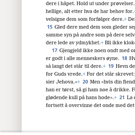
dere i håpet. Hold ut under prøvelser.
hellige, alt etter hva de har behov for.
velsigne dem som forfølger dere.
+
Der
15
Gled dere med dem som gleder se
samme syn på andre som på dere selv. H
dere lede av ydmykhet.
+
Bli ikke klok
17
Gjengjeld ikke noen ondt med o
18
er godt i alle menneskers øyne.
Hv
19
så langt det står til dere.
+
Hevn der
for Guds vrede.
+
For det står skrevet:
20
sier Jehova.»
+
Men «hvis din fiend
han er tørst, så gi ham noe å drikke. F
21
glødende kull på hans hode».
+
La 
fortsett å overvinne det onde med det