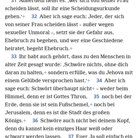
31
Außerdem heißt es: ‚Wer sich von seiner Frau
scheiden lässt, soll ihr eine Scheidungsurkunde
32
geben.‘
+
Aber ich sage euch: Jeder, der sich
von seiner Frau scheiden lässt – außer wegen
sexueller Unmoral –, setzt sie der Gefahr aus,
Ehebruch zu begehen, und wer eine Geschiedene
heiratet, begeht Ehebruch.
+
33
Ihr habt auch gehört, dass zu den Menschen in
alter Zeit gesagt wurde: ‚Schwöre nichts, ohne dich
daran zu halten,
+
sondern erfülle, was du Jehova mit
34
einem Gelübde versprochen hast.‘
+
Aber ich
sage euch: Schwört überhaupt nicht
+
– weder beim
35
Himmel, denn er ist Gottes Thron,
noch bei der
Erde, denn sie ist sein Fußschemel,
+
noch bei
Jerusalem, denn es ist die Stadt des großen
36
Königs.
+
Schwöre auch nicht bei deinem Kopf,
denn du kannst kein einziges Haar weiß oder
37
schwarz werden lassen.
Euer Ja soll einfach ein