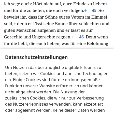
ich sage euch: Hört nicht auf, eure Feinde zu lieben
+
45
und für die zu beten, die euch verfolgen.
+
So
beweist ihr, dass ihr Söhne eures Vaters im Himmel
seid,
+
denn er lässt seine Sonne über schlechten und
guten Menschen aufgehen und er lässt es auf
46
Gerechte und Ungerechte regnen.
+
Denn wenn
ihr die liebt, die euch lieben, was für eine Belohnung
erwartet ihr da?
+
Machen das nicht auch die
Datenschutzeinstellungen
47
Steuereinnehmer?
Und wenn ihr nur eure
Brüder grüßt, was ist schon Besonderes daran?
Um Nutzern das bestmögliche digitale Erlebnis zu
Machen das nicht auch die Menschen anderer
bieten, setzen wir Cookies und ähnliche Technologien
48
Völker?
Ihr sollt also vollkommen sein, wie
ein. Einige Cookies sind für die ordnungsgemäße
*
euer himmlischer Vater vollkommen ist.
+
Funktion unserer Website erforderlich und können
nicht abgelehnt werden. Die Nutzung der
zusätzlichen Cookies, die wir nur zur Verbesserung
des Nutzererlebnisses verwenden, kann akzeptiert
oder abgelehnt werden. Keine dieser Daten werden
Deutsch
Teilen
Einstellungen