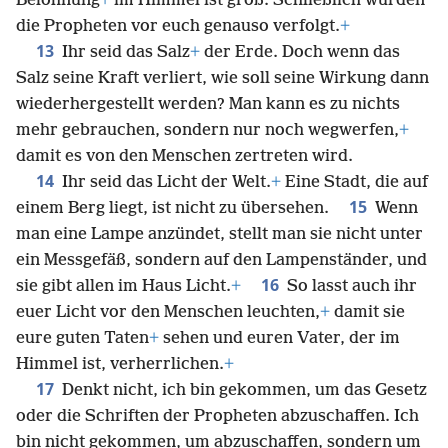
Belohnung
+
im Himmel ist groß. Schließlich wurden
die Propheten vor euch genauso verfolgt.
+
13
Ihr seid das Salz
+
der Erde. Doch wenn das
Salz seine Kraft verliert, wie soll seine Wirkung dann
wiederhergestellt werden? Man kann es zu nichts
mehr gebrauchen, sondern nur noch wegwerfen,
+
damit es von den Menschen zertreten wird.
14
Ihr seid das Licht der Welt.
+
Eine Stadt, die auf
15
einem Berg liegt, ist nicht zu übersehen.
Wenn
man eine Lampe anzündet, stellt man sie nicht unter
ein Messgefäß, sondern auf den Lampenständer, und
16
sie gibt allen im Haus Licht.
+
So lasst auch ihr
euer Licht vor den Menschen leuchten,
+
damit sie
eure guten Taten
+
sehen und euren Vater, der im
Himmel ist, verherrlichen.
+
17
Denkt nicht, ich bin gekommen, um das Gesetz
oder die Schriften der Propheten abzuschaffen. Ich
bin nicht gekommen, um abzuschaffen, sondern um