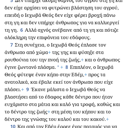
5
Δεν υπήρχε ακόμη θάμνος του αγρού στη γη και
δεν είχε αρχίσει να φυτρώνει βλάστηση του αγρού,
επειδή ο Ιεχωβά Θεός δεν είχε φέρει βροχή πάνω
στη γη και δεν υπήρχε άνθρωπος για να καλλιεργεί
6
τη γη.
Αλλά αχνός ανέβαινε από τη γη και πότιζε
ολόκληρη την επιφάνεια του εδάφους.
7
Στη συνέχεια, ο Ιεχωβά Θεός έπλασε τον
άνθρωπο από χώμα
+
της γης και φύσηξε στα
ρουθούνια του την πνοή της ζωής,
+
και ο άνθρωπος
8
*
έγινε ζωντανό πλάσμα.
+
Επιπλέον, ο Ιεχωβά
Θεός φύτεψε έναν κήπο στην Εδέμ,
+
προς τα
ανατολικά, και έβαλε εκεί τον άνθρωπο που είχε
9
πλάσει.
+
Έκανε μάλιστα ο Ιεχωβά Θεός να
βλαστήσει από το έδαφος κάθε δέντρο που ήταν
ευχάριστο στα μάτια και καλό για τροφή, καθώς και
το δέντρο της ζωής
+
στη μέση του κήπου και το
δέντρο της γνώσης του καλού και του κακού.
+
10
Και από την Εδέμ έρρεε ένας ποταμός για να