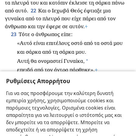
τα πλευρά του και κατόπιν έκλεισε τη σάρκα πάνω
22
από αυτό.
Και ο Ιεχωβά Θεός έφτιαξε μια
γυναίκα από το πλευρό που είχε πάρει από τον
άνθρωπο και την έφερε σε αυτόν.
+
23
Τότε ο άνθρωπος είπε:
«Αυτό είναι επιτέλους οστό από τα οστά μου
και σάρκα από τη σάρκα μου.
*
Αυτή θα ονομαστεί Γυναίκα,
επειδή από τον άντρα πάρθηκε».
+
24
Γι’ αυτό, ο άνθρωπος θα αφήσει τον πατέρα
Ρυθμίσεις Απορρήτου
*
του και τη μητέρα του και θα προσκολληθεί στη
Για να σας προσφέρουμε την καλύτερη δυνατή
25
γυναίκα του, και θα γίνουν μία σάρκα.
+
Τόσο
εμπειρία χρήσης, χρησιμοποιούμε cookies και
εκείνος όσο και η γυναίκα του ήταν και οι δύο
παρόμοιες τεχνολογίες. Ορισμένα cookies είναι
γυμνοί,
+
και εντούτοις δεν ντρέπονταν.
απαραίτητα για να λειτουργεί ο ιστότοπός μας και
δεν μπορείτε να τα απορρίψετε. Μπορείτε να
αποδεχτείτε ή να απορρίψετε τη χρήση