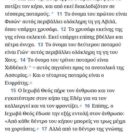
ποτίζει τον κήπο, και από εκεί διακλαδιζόταν σε
11
*
τέσσερις ποταμούς.
Το όνομα του πρώτου είναι
Φισών· αυτός περιβάλλει ολόκληρη τη γη Αβιλά,
12
όπου υπάρχει χρυσάφι.
Το χρυσάφι εκείνης της
γης είναι εκλεκτό. Εκεί υπάρχει επίσης βδέλλιο και
13
πέτρα όνυχα.
Το όνομα του δεύτερου ποταμού
είναι Γιών· αυτός περιβάλλει ολόκληρη τη γη του
14
Χους.
Το όνομα του τρίτου ποταμού είναι
*
Χιδδέκελ·
+
αυτός πηγαίνει προς τα ανατολικά της
Ασσυρίας.
+
Και ο τέταρτος ποταμός είναι ο
Ευφράτης.
+
15
Ο Ιεχωβά Θεός πήρε τον άνθρωπο και τον
εγκατέστησε στον κήπο της Εδέμ για να τον
16
καλλιεργεί και να τον φροντίζει.
+
Επίσης, ο
Ιεχωβά Θεός έδωσε την εξής εντολή στον άνθρωπο:
«Από
κάθε δέντρο του κήπου μπορείς να τρως μέχρι
17
να χορτάσεις.
+
Αλλά από το δέντρο της γνώσης