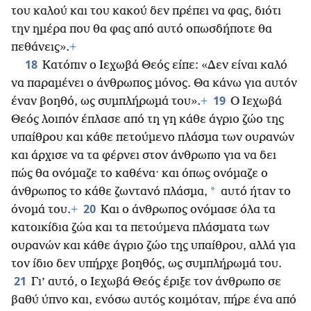
του καλού και του κακού δεν πρέπει να φας, διότι
την ημέρα που θα φας από αυτό οπωσδήποτε θα
πεθάνεις».
+
18
Κατόπιν ο Ιεχωβά Θεός είπε: «Δεν είναι καλό
να παραμένει ο άνθρωπος μόνος. Θα κάνω για αυτόν
19
έναν βοηθό, ως συμπλήρωμά του».
+
Ο Ιεχωβά
Θεός λοιπόν έπλασε από τη γη κάθε άγριο ζώο της
υπαίθρου και κάθε πετούμενο πλάσμα των ουρανών
και άρχισε να τα φέρνει στον άνθρωπο για να δει
πώς θα ονόμαζε το καθένα· και όπως ονόμαζε ο
*
άνθρωπος το κάθε ζωντανό πλάσμα,
αυτό ήταν το
20
όνομά του.
+
Και ο άνθρωπος ονόμασε όλα τα
κατοικίδια ζώα και τα πετούμενα πλάσματα των
ουρανών και κάθε άγριο ζώο της υπαίθρου, αλλά για
τον ίδιο δεν υπήρχε βοηθός, ως συμπλήρωμά του.
21
Γι’ αυτό, ο Ιεχωβά Θεός έριξε τον άνθρωπο σε
βαθύ ύπνο και, ενόσω αυτός κοιμόταν, πήρε ένα από