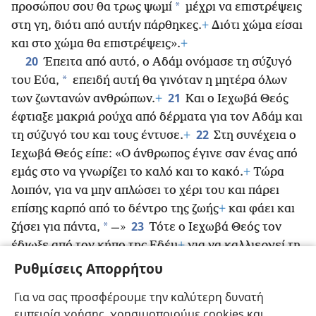
*
προσώπου σου θα τρως ψωμί
μέχρι να επιστρέψεις
στη γη, διότι από αυτήν πάρθηκες.
+
Διότι χώμα είσαι
και στο χώμα θα επιστρέψεις».
+
20
Έπειτα από αυτό, ο Αδάμ ονόμασε τη σύζυγό
*
του Εύα,
επειδή αυτή θα γινόταν η μητέρα όλων
21
των ζωντανών ανθρώπων.
+
Και ο Ιεχωβά Θεός
έφτιαξε μακριά ρούχα από δέρματα για τον Αδάμ και
22
τη σύζυγό του και τους έντυσε.
+
Στη συνέχεια ο
Ιεχωβά Θεός είπε: «Ο άνθρωπος έγινε σαν ένας από
εμάς στο να γνωρίζει το καλό και το κακό.
+
Τώρα
λοιπόν, για να μην απλώσει το χέρι του και πάρει
επίσης καρπό από το δέντρο της ζωής
+
και φάει και
23
*
ζήσει για πάντα,
—»
Τότε ο Ιεχωβά Θεός τον
έδιωξε από τον κήπο της Εδέμ
+
για να καλλιεργεί τη
24
γη από την οποία είχε παρθεί.
+
Και αφού έδιωξε
Ρυθμίσεις Απορρήτου
τον άνθρωπο, τοποθέτησε στα ανατολικά του κήπου
Για να σας προσφέρουμε την καλύτερη δυνατή
της Εδέμ τα χερουβείμ
+
και τη φλογερή λεπίδα ενός
εμπειρία χρήσης, χρησιμοποιούμε cookies και