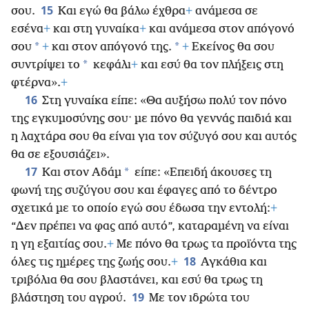
15
σου.
Και εγώ θα βάλω έχθρα
+
ανάμεσα σε
εσένα
+
και στη γυναίκα
+
και ανάμεσα στον απόγονό
*
*
σου
+
και στον απόγονό της.
+
Εκείνος θα σου
*
συντρίψει το
κεφάλι
+
και εσύ θα τον πλήξεις στη
φτέρνα».
+
16
Στη γυναίκα είπε: «Θα αυξήσω πολύ τον πόνο
της εγκυμοσύνης σου· με πόνο θα γεννάς παιδιά και
η λαχτάρα σου θα είναι για τον σύζυγό σου και αυτός
θα σε εξουσιάζει».
17
*
Και στον Αδάμ
είπε: «Επειδή άκουσες τη
φωνή της συζύγου σου και έφαγες από το δέντρο
σχετικά με το οποίο εγώ σου έδωσα την εντολή:
+
“Δεν πρέπει να φας από αυτό”, καταραμένη να είναι
η γη εξαιτίας σου.
+
Με πόνο θα τρως τα προϊόντα της
18
όλες τις ημέρες της ζωής σου.
+
Αγκάθια και
τριβόλια θα σου βλαστάνει, και εσύ θα τρως τη
19
βλάστηση του αγρού.
Με τον ιδρώτα του