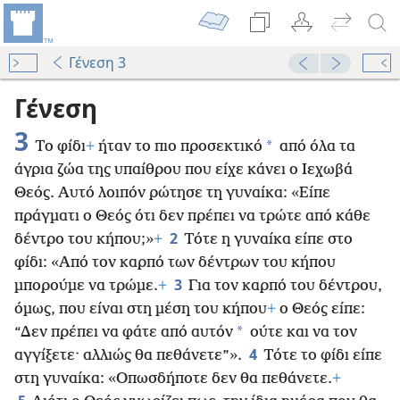
Γένεση 3
Γένεση
3
*
Το φίδι
+
ήταν το πιο προσεκτικό
από όλα τα
άγρια ζώα της υπαίθρου που είχε κάνει ο Ιεχωβά
Θεός. Αυτό λοιπόν ρώτησε τη γυναίκα: «Είπε
πράγματι ο Θεός ότι δεν πρέπει να τρώτε από κάθε
2
δέντρο του κήπου;»
+
Τότε η γυναίκα είπε στο
φίδι: «Από τον καρπό των δέντρων του κήπου
3
μπορούμε να τρώμε.
+
Για τον καρπό του δέντρου,
όμως, που είναι στη μέση του κήπου
+
ο Θεός είπε:
*
“Δεν πρέπει να φάτε από αυτόν
ούτε και να τον
4
αγγίξετε· αλλιώς θα πεθάνετε”».
Τότε το φίδι είπε
στη γυναίκα: «Οπωσδήποτε δεν θα πεθάνετε.
+