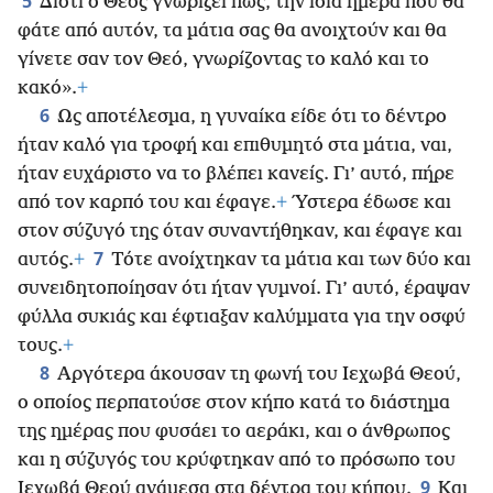
5
Διότι ο Θεός γνωρίζει πως, την ίδια ημέρα που θα
φάτε από αυτόν, τα μάτια σας θα ανοιχτούν και θα
γίνετε σαν τον Θεό, γνωρίζοντας το καλό και το
κακό».
+
6
Ως αποτέλεσμα, η γυναίκα είδε ότι το δέντρο
ήταν καλό για τροφή και επιθυμητό στα μάτια, ναι,
ήταν ευχάριστο να το βλέπει κανείς. Γι’ αυτό, πήρε
από τον καρπό του και έφαγε.
+
Ύστερα έδωσε και
στον σύζυγό της όταν συναντήθηκαν, και έφαγε και
7
αυτός.
+
Τότε ανοίχτηκαν τα μάτια και των δύο και
συνειδητοποίησαν ότι ήταν γυμνοί. Γι’ αυτό, έραψαν
φύλλα συκιάς και έφτιαξαν καλύμματα για την οσφύ
τους.
+
8
Αργότερα άκουσαν τη φωνή του Ιεχωβά Θεού,
ο οποίος περπατούσε στον κήπο κατά το διάστημα
της ημέρας που φυσάει το αεράκι, και ο άνθρωπος
και η σύζυγός του κρύφτηκαν από το πρόσωπο του
9
Ιεχωβά Θεού ανάμεσα στα δέντρα του κήπου.
Και