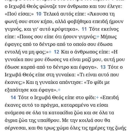
ο Ιεχωβά Θεός φώναζε τον άνθρωπο και του έλεγε:
10
«Πού είσαι;»
Τελικά αυτός είπε: «Άκουσα τη
φωνή σου στον κήπο, αλλά φοβήθηκα επειδή ήμουν
11
γυμνός, και γι’ αυτό
κρύφτηκα».
Τότε εκείνος
είπε: «Ποιος σου είπε ότι ήσουν γυμνός;
+
Μήπως
έφαγες από το δέντρο από το οποίο σου έδωσα
12
εντολή να μη φας;»
+
Και ο άνθρωπος είπε: «Η
γυναίκα που μου έδωσες να είναι μαζί μου, αυτή μου
13
έδωσε καρπό από το δέντρο και έφαγα».
Τότε ο
Ιεχωβά Θεός είπε στη γυναίκα: «Τι είναι αυτό που
έκανες;» Και η γυναίκα απάντησε: «Το φίδι με
εξαπάτησε και έφαγα».
+
14
Τότε ο Ιεχωβά Θεός είπε στο φίδι:
+
«Επειδή
έκανες αυτό το πράγμα, καταραμένο να είσαι
ανάμεσα σε όλα τα κατοικίδια ζώα και σε όλα τα
άγρια ζώα της υπαίθρου. Με την κοιλιά σου θα
σέρνεσαι, και θα τρως χώμα όλες τις ημέρες της ζωής