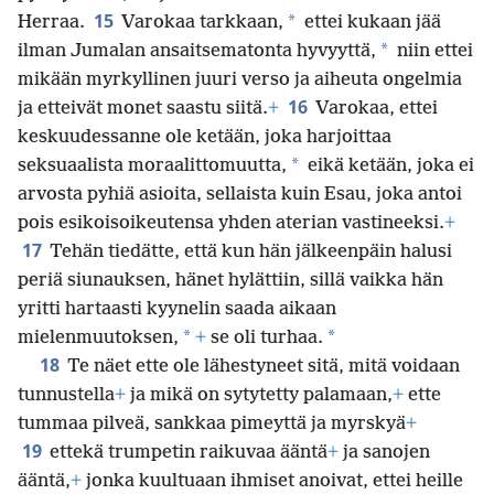
15
*
Herraa.
Varokaa tarkkaan,
ettei kukaan jää
*
ilman Jumalan ansaitsematonta hyvyyttä,
niin ettei
mikään myrkyllinen juuri verso ja aiheuta ongelmia
16
ja etteivät monet saastu siitä.
+
Varokaa, ettei
keskuudessanne ole ketään, joka harjoittaa
*
seksuaalista moraalittomuutta,
eikä ketään, joka ei
arvosta pyhiä asioita, sellaista kuin Esau, joka antoi
pois esikoisoikeutensa yhden aterian vastineeksi.
+
17
Tehän tiedätte, että kun hän jälkeenpäin halusi
periä siunauksen, hänet hylättiin, sillä vaikka hän
yritti hartaasti kyynelin saada aikaan
*
*
mielenmuutoksen,
+
se oli turhaa.
18
Te näet ette ole lähestyneet sitä, mitä voidaan
tunnustella
+
ja mikä on sytytetty palamaan,
+
ette
tummaa pilveä, sankkaa pimeyttä ja myrskyä
+
19
ettekä trumpetin raikuvaa ääntä
+
ja sanojen
ääntä,
+
jonka kuultuaan ihmiset anoivat, ettei heille