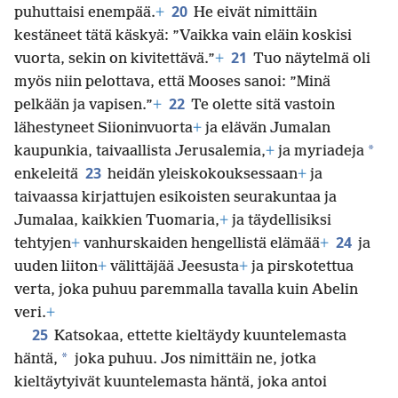
20
puhuttaisi enempää.
+
He eivät nimittäin
kestäneet tätä käskyä: ”Vaikka vain eläin koskisi
21
vuorta, sekin on kivitettävä.”
+
Tuo näytelmä oli
myös niin pelottava, että Mooses sanoi: ”Minä
22
pelkään ja vapisen.”
+
Te olette sitä vastoin
lähestyneet Siioninvuorta
+
ja elävän Jumalan
*
kaupunkia, taivaallista Jerusalemia,
+
ja myriadeja
23
enkeleitä
heidän yleiskokouksessaan
+
ja
taivaassa kirjattujen esikoisten seurakuntaa ja
Jumalaa, kaikkien Tuomaria,
+
ja täydellisiksi
24
tehtyjen
+
vanhurskaiden hengellistä elämää
+
ja
uuden liiton
+
välittäjää Jeesusta
+
ja pirskotettua
verta, joka puhuu paremmalla tavalla kuin Abelin
veri.
+
25
Katsokaa, ettette kieltäydy kuuntelemasta
*
häntä,
joka puhuu. Jos nimittäin ne, jotka
kieltäytyivät kuuntelemasta häntä, joka antoi