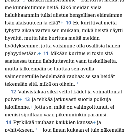
*
poikia.
Lisäksi ihmisisämme
kurittivat meitä, ja
me kunnioitimme heitä. Eikö meidän vielä
halukkaammin tulisi alistua hengellisen elämämme
10
Isän alaisuuteen ja elää?
+
He kurittivat meitä
lyhyttä aikaa varten sen mukaan, mikä heistä näytti
hyvältä, mutta hän kurittaa meitä meidän
hyödyksemme, jotta voisimme olla osallisia hänen
11
pyhyydestään.
+
Mikään kuritus ei tosin sitä
saataessa tunnu ilahduttavalta vaan tuskalliselta,
mutta jälkeenpäin se tuottaa sen avulla
valmennetuille hedelmänä rauhaa: se saa heidät
*
tekemään sitä, mikä on oikein.
12
Vahvistakaa siksi veltot kädet ja voimattomat
13
polvet
+
ja tehkää jatkuvasti suoria polkuja
jaloillenne,
+
jotta se, mikä on vahingoittunut, ei
menisi sijoiltaan vaan pikemminkin paranisi.
14
Pyrkikää rauhaan kaikkien kanssa
+
ja
*
pyhitykseen,
+
jota ilman kukaan ei tule näkemään