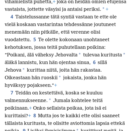
vihamielistä puhetta,
+
joka on heidän omien etujensa
*
vastaista, jottette väsyisi ja antaisi periksi.
+
4
Taistelussanne tätä syntiä vastaan te ette ole
vielä koskaan vastarintaa tehdessänne joutuneet
menemään niin pitkälle, että verenne olisi
5
vuodatettu.
Te olette kokonaan unohtaneet
kehotuksen, jossa teitä puhutellaan poikina:
*
*
”Poikani, älä väheksy Jehovalta
tulevaa kuritusta
6
äläkä lannistu, kun hän ojentaa sinua,
sillä
*
Jehova
kurittaa niitä, joita hän rakastaa.
*
Oikeastaan hän ruoskii
jokaista, jonka hän
hyväksyy pojakseen.”
+
7
Teidän on kestettävä, koska se kuuluu
*
valmennukseenne.
Jumala kohtelee teitä
poikinaan.
+
Onko sellaista poikaa, jota isä ei
8
kurittaisi?
+
Mutta jos te kaikki ette olisi saaneet
tällaista kuritusta, te olisitte aviottomia lapsia ettekä
9