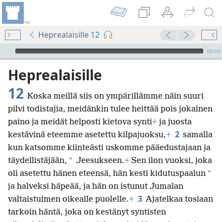
Heprealaisille 12
Audio Player
00:00
Heprealaisille
12
Koska meillä siis on ympärillämme näin suuri
pilvi todistajia, meidänkin tulee heittää pois jokainen
paino ja meidät helposti kietova synti
+
ja juosta
2
kestävinä eteemme asetettu kilpajuoksu,
+
samalla
kun katsomme kiinteästi uskomme pääedustajaan ja
*
täydellistäjään,
Jeesukseen.
+
Sen ilon vuoksi, joka
*
oli asetettu hänen eteensä, hän kesti kidutuspaalun
ja halveksi häpeää, ja hän on istunut Jumalan
3
valtaistuimen oikealle puolelle.
+
Ajatelkaa tosiaan
tarkoin häntä, joka on kestänyt syntisten