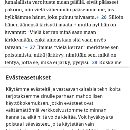
jumalallista varoitusta maan päällä, eivät päässeet
pakoon, niin vielä vähemmän pääsemme me, jos
26
hylkäämme hänet, joka puhuu taivaasta.
+
Silloin
hänen äänensä järisytti maata,
+
mutta nyt hän on
luvannut: ”Vielä kerran minä saan maan
järkkymään, enkä ainoastaan sitä vaan myös
27
taivaan.”
+
Ilmaus ”vielä kerran” merkitsee sen
poistamista, mikä järkkyy, nimittäin sen, mikä on
28
tehtyä, jotta se, mikä ei järky, pysyisi.
Koska me
siis saamme valtakunnan, joka ei voi järkkyä, me
Evästeasetukset
*
voimme saada jatkuvasti ansaitsematonta
hyvyyttä, jonka välityksellä voimme palvella
Käytämme evästeitä ja vastaavankaltaisia tekniikoita
*
otollisesti Jumalaa
häntä peläten ja kunnioittaen.
tarjotaksemme sinulle parhaan mahdollisen
29
Meidän Jumalamme on tuhoava tuli.
+
käyttökokemuksen. Jotkin evästeet ovat
välttämättömiä verkkosivustomme toiminnan
kannalta, eikä niitä voida kieltää. Voit hyväksyä tai
poistaa lisäevästeet, joita käytetään vain