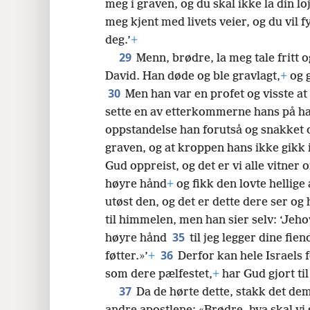
meg i graven, og du skal ikke la din loj
meg kjent med livets veier, og du vil 
deg.’
+
29
Menn, brødre, la meg tale fritt 
David. Han døde og ble gravlagt,
+
og g
30
Men han var en profet og visste at
sette en av etterkommerne hans på ha
oppstandelse han forutså og snakket om
graven, og at kroppen hans ikke gikk i
Gud oppreist, og det er vi alle vitner 
høyre hånd
+
og fikk den lovte hellige 
utøst den, og det er dette dere ser og
til himmelen, men han sier selv: ‘Jeho
35
høyre hånd
til jeg legger dine fi
36
føtter.»’
+
Derfor kan hele Israels 
som dere pælfestet,
+
har Gud gjort ti
37
Da de hørte dette, stakk det dem 