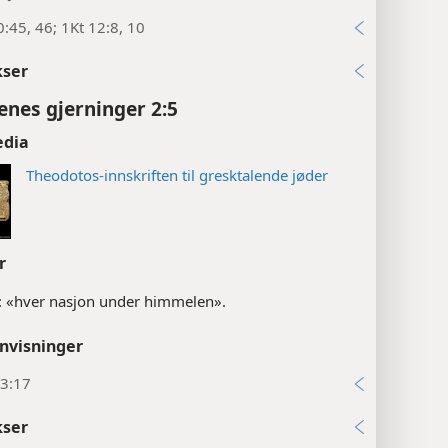
:45, 46; 1Kt 12:8, 10
kser
enes gjerninger 2:5
edia
Theodotos-innskriften til gresktalende jøder
r
: «hver nasjon under himmelen».
nvisninger
3:17
kser