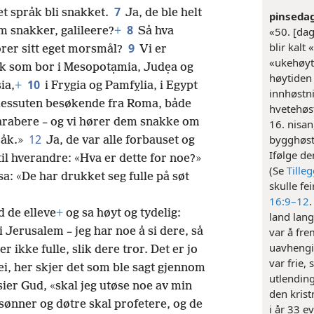
7
get språk bli snakket.
Ja, de ble helt
pinseda
8
om snakker, galileere?
+
Så hva
«50. [dag
blir kalt
9
ører sitt eget morsmål?
Vi er
«ukehøyt
lk som bor i Mesopotạmia, Judẹa og
høytiden 
10
ia,
+
i Frỵgia og Pamfỵlia, i Egypt
innhøstn
dessuten besøkende fra Roma, både
hvetehøst
arabere – og vi hører dem snakke om
16. nisa
12
bygghøste
råk.»
Ja, de var alle forbauset og
Ifølge de
 til hverandre: «Hva er dette for noe?»
(Se
Tille
a: «De har drukket seg fulle på søt
skulle fei
16:9–12
.
 de elleve
+
og sa høyt og tydelig:
land lang
 Jerusalem – jeg har noe å si dere, så
var å fr
uavhengig
 ikke fulle, slik dere tror. Det er jo
var frie, 
ei, her skjer det som ble sagt gjennom
utlending
 sier Gud, «skal jeg utøse noe av min
den krist
sønner og døtre skal profetere, og de
i år 33 e