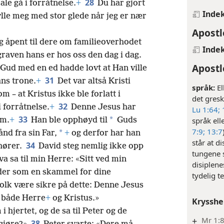
28
ale gå i forråtnelse.
+
Du har gjort
Inde
fylle meg med stor glede når jeg er nær
Apostl
og åpent til dere om familieoverhodet
Inde
raven hans er hos oss den dag i dag.
Apostl
 Gud med en ed hadde lovt at Han ville
31
ns trone.
+
Det var altså Kristi
språk:
El
 – at Kristus ikke ble forlatt i
det gres
32
 forråtnelse.
+
Denne Jesus har
Lu 1:64;
33
*
om.
+
Han ble opphøyd til
Guds
språk ell
7:9;
13:7
*
ånd fra sin Far,
+
og derfor har han
står at d
34
 hører.
David steg nemlig ikke opp
tungene s
va sa til min Herre: «Sitt ved min
disiplene
ender som en skammel for dine
tydelig t
folk være sikre på dette: Denne Jesus
l både Herre
+
og Kristus.»
Krysshe
i hjertet, og de sa til Peter og de
+
Mr 1:8
38