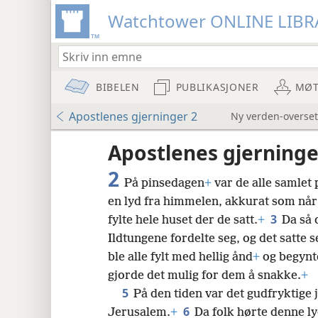
Watchtower ONLINE LIBR
BIBELEN
PUBLIKASJONER
MØT
Apostlenes gjerninger 2
Ny verden-overset
Apostlenes gjerninge
2
På pinsedagen
+
var de alle samlet
en lyd fra himmelen, akkurat som når 
3
fylte hele huset der de satt.
+
Da så 
Ildtungene fordelte seg, og det satte 
8
ble alle fylt med hellig ånd
+
og begynte
gjorde det mulig for dem å snakke.
+
16
5
På den tiden var det gudfryktige 
6
Jerusalem.
+
Da folk hørte denne l