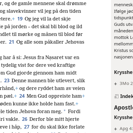
er, og de gamle mennene skal drømme
menneske
Ifølge jø
og slavekvinner vil jeg på den tiden
tidspunkt
19
etere.
+
Og jeg vil la det skje
Guds utva
på jorden – det skal bli blod og ild
måneden (
ndlet til mørke og månen til blod før
mottok L
21
mer.
Og alle som påkaller Jehovas
mellomman
Kristus 
nasjonen 
g har å si: Jesus fra Nạsaret var en
ydelig vist for dere ved kraftige
Krysshe
m Gud gjorde gjennom ham midt
23
l.
Denne mannen ble utlevert, slik
+
3Mo 2
orhånd,
+
og dere ryddet ham av veien
24
Inde
n pæl.
+
Men Gud oppreiste ham
+
døden kunne ikke holde ham fast.
+
Apostl
*
ele tiden Jehova foran meg.
Fordi
Krysshe
26
dri vakle.
Derfor ble mitt hjerte
27
leve i håp,
for du skal ikke forlate
+
Apg 4