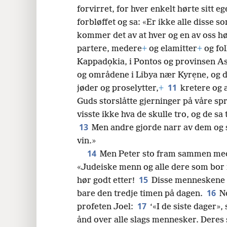
24
forvirret, for hver enkelt hørte sitt e
forbløffet og sa: «Er ikke alle disse s
32
kommer det av at hver og en av oss h
partere, medere
+
og elamitter
+
og fo
40
Kappadọkia, i Pontos og provinsen As
og områdene i Libya nær Kyrẹne, og 
11
jøder og proselytter,
+
kretere og 
Guds storslåtte gjerninger på våre sp
visste ikke hva de skulle tro, og de sa
13
Men andre gjorde narr av dem og s
vin.»
14
Men Peter sto fram sammen med
«Judeiske menn og alle dere som bor i
15
hør godt etter!
Disse menneskene er
16
bare den tredje timen på dagen.
N
17
profeten Joel:
‘«I de siste dager»,
ånd over alle slags mennesker. Deres 