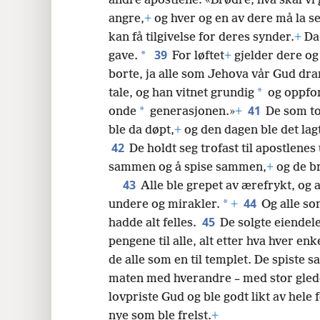
andre apostlene: «Brødre, hva skal vi
angre,
+
og hver og en av dere må la s
kan få tilgivelse for deres synder.
+
Da 
39
*
gave.
For løftet
+
gjelder dere og
borte, ja alle som Jehova vår Gud dra
*
tale, og han vitnet grundig
og oppfor
41
*
onde
generasjonen.»
+
De som to
ble da døpt,
+
og den dagen ble det lag
42
De holdt seg trofast til apostlene
sammen og å spise sammen,
+
og de b
43
Alle ble grepet av ærefrykt, og
44
*
undere og mirakler.
+
Og alle so
45
hadde alt felles.
De solgte eiendel
pengene til alle, alt etter hva hver enk
de alle som en til templet. De spiste 
maten med hverandre – med stor glede
lovpriste Gud og ble godt likt av hele 
nye som ble frelst.
+