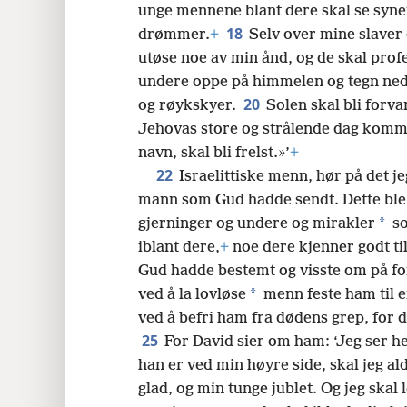
unge mennene blant dere skal se syn
18
drømmer.
+
Selv over mine slaver 
utøse noe av min ånd, og de skal prof
undere oppe på himmelen og tegn nede 
20
og røykskyer.
Solen skal bli forva
Jehovas store og strålende dag kom
navn, skal bli frelst.»’
+
22
Israelittiske menn, hør på det je
mann som Gud hadde sendt. Dette ble t
*
gjerninger og undere og mirakler
so
iblant dere,
+
noe dere kjenner godt ti
Gud hadde bestemt og visste om på f
*
ved å la lovløse
menn feste ham til e
ved å befri ham fra dødens grep, for 
25
For David sier om ham: ‘Jeg ser h
han er ved min høyre side, skal jeg al
glad, og min tunge jublet. Og jeg skal 