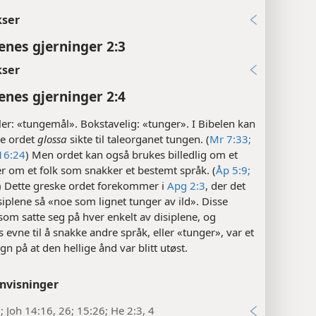
kser
enes gjerninger 2:3
kser
enes gjerninger 2:4
ler: «tungemål». Bokstavelig: «tunger». I Bibelen kan
ke ordet
glossa
sikte til taleorganet tungen. (
Mr 7:33;
16:24
) Men ordet kan også brukes billedlig om et
er om et folk som snakker et bestemt språk. (
Åp 5:9;
) Dette greske ordet forekommer i
Apg 2:3
, der det
isiplene så «noe som lignet tunger av ild». Disse
om satte seg på hver enkelt av disiplene, og
s evne til å snakke andre språk, eller «tunger», var et
egn på at den hellige ånd var blitt utøst.
nvisninger
; Joh 14:16, 26; 15:26; He 2:3, 4