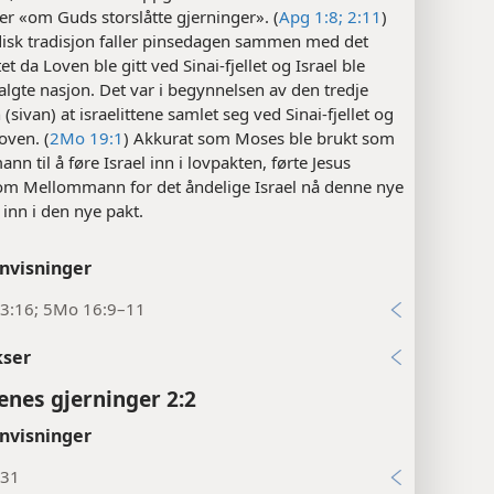
r «om Guds storslåtte gjerninger». (
Apg 1:8;
2:11
)
disk tradisjon faller pinsedagen sammen med det
et da Loven ble gitt ved Sinai-fjellet og Israel ble
lgte nasjon. Det var i begynnelsen av den tredje
sivan) at israelittene samlet seg ved Sinai-fjellet og
oven. (
2Mo 19:1
) Akkurat som Moses ble brukt som
n til å føre Israel inn i lovpakten, førte Jesus
som Mellommann for det åndelige Israel nå denne nye
inn i den nye pakt.
nvisninger
3:16; 5Mo 16:9–11
kser
enes gjerninger 2:2
nvisninger
:31