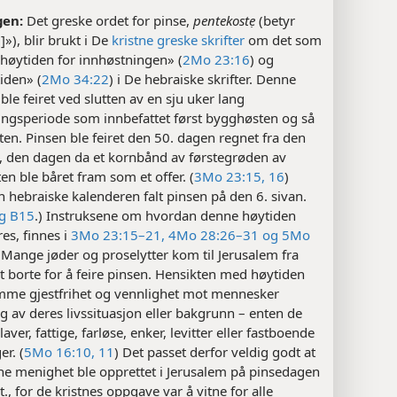
gen:
Det greske ordet for pinse,
pentekostẹ
(betyr
]»), blir brukt i De
kristne greske skrifter
om det som
 «høytiden for innhøstningen» (
2Mo 23:16
) og
iden» (
2Mo 34:22
) i De hebraiske skrifter. Denne
ble feiret ved slutten av en sju uker lang
ingsperiode som innbefattet først bygghøsten og så
en. Pinsen ble feiret den 50. dagen regnet fra den
n, den dagen da et kornbånd av førstegrøden av
n ble båret fram som et offer. (
3Mo 23:15, 16
)
n hebraiske kalenderen falt pinsen på den 6. sivan.
gg B15
.) Instruksene om hvordan denne høytiden
res, finnes i
3Mo 23:15–21,
4Mo 28:26–31 og
5Mo
 Mange jøder og proselytter kom til Jerusalem fra
t borte for å feire pinsen. Hensikten med høytiden
emme gjestfrihet og vennlighet mot mennesker
 av deres livssituasjon eller bakgrunn – enten de
slaver, fattige, farløse, enker, levitter eller fastboende
er. (
5Mo 16:10, 11
) Det passet derfor veldig godt at
ne menighet ble opprettet i Jerusalem på pinsedagen
vt., for de kristnes oppgave var å vitne for alle