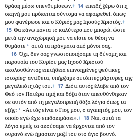
14
δράση μέσω υπενθυμίσεων,
+
επειδή ξέρω ότι η
σκηνή μου πρόκειται σύντομα να αφαιρεθεί, όπως
μου φανέρωσε και ο Κύριός μας Ιησούς Χριστός.
+
15
Θα κάνω πάντα το καλύτερο που μπορώ, ώστε
μετά την αναχώρησή μου να είστε σε θέση να
*
θυμάστε
αυτά τα πράγματα από μόνοι σας.
16
Όχι, δεν σας γνωστοποιήσαμε τη δύναμη και
παρουσία του Κυρίου μας Ιησού Χριστού
ακολουθώντας επιτήδεια επινοημένες ψεύτικες
ιστορίες· αντίθετα, υπήρξαμε αυτόπτες μάρτυρες της
17
μεγαλειότητάς του.
+
Διότι αυτός έλαβε από τον
Θεό τον Πατέρα τιμή και δόξα όταν απευθύνθηκαν
σε αυτόν από τη μεγαλοπρεπή δόξα λόγια όπως τα
*
εξής:
«Αυτός είναι ο Γιος μου, ο αγαπητός μου, τον
18
οποίο εγώ έχω επιδοκιμάσει».
+
Ναι, αυτά τα
λόγια εμείς τα ακούσαμε να έρχονται από τον
ουρανό ενώ ήμασταν μαζί του στο άγιο βουνό.