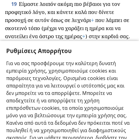
19
Είμαστε λοιπόν ακόμη πιο βέβαιοι για τον
προφητικό λόγο, και κάνετε καλά που δίνετε
προσοχή σε αυτόν όπως σε λυχνάρι
+
που λάμπει σε
σκοτεινό τόπο (μέχρι να χαράξει η ημέρα και να
ανατείλει ένα άστρο της ημέρας
+
) στην καρδιά σας.
20
Διότι πρώτα από όλα γνωρίζετε ότι καμιά
Ρυθμίσεις Απορρήτου
προφητεία της Γραφής δεν προέρχεται από
21
προσωπική ερμηνεία.
Ποτέ δεν ειπώθηκε
Για να σας προσφέρουμε την καλύτερη δυνατή
προφητεία από θέλημα ανθρώπου,
+
αλλά άνθρωποι
εμπειρία χρήσης, χρησιμοποιούμε cookies και
*
μίλησαν από τον Θεό καθώς υποκινούνταν
από
παρόμοιες τεχνολογίες. Ορισμένα cookies είναι
άγιο πνεύμα.
+
απαραίτητα για να λειτουργεί ο ιστότοπός μας και
δεν μπορείτε να τα απορρίψετε. Μπορείτε να
αποδεχτείτε ή να απορρίψετε τη χρήση
επιπρόσθετων cookies, τα οποία χρησιμοποιούμε
μόνο για να βελτιώσουμε την εμπειρία χρήσης σας.
Ελληνική
Κοινή Χρήση
Προτιμήσεις
Κανένα από αυτά τα δεδομένα δεν πρόκειται ποτέ να
Copyright
© 2026 Watch Tower Bible and Tract Society of Pennsylvania
πουληθεί ή να χρησιμοποιηθεί για διαφημιστικούς
Όροι Χρήσης
Πολιτική Απορρήτου
Ρυθμίσεις Απορρήτου
σκοπούς. Για να μάθετε περισσότερα, διαβάστε την
Σύνδεση
JW.ORG