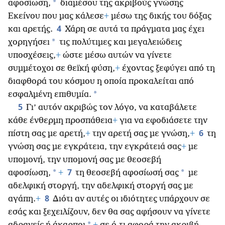
*
αφοσίωση,
διαμέσου της ακριβούς γνώσης
Εκείνου που μας κάλεσε
+
μέσω της δικής του δόξας
4
και αρετής.
Χάρη σε αυτά τα πράγματα μας έχει
*
χορηγήσει
τις πολύτιμες και μεγαλειώδεις
υποσχέσεις,
+
ώστε μέσω αυτών να γίνετε
συμμέτοχοι σε θεϊκή φύση,
+
έχοντας ξεφύγει από τη
διαφθορά του κόσμου η οποία προκαλείται από
*
εσφαλμένη επιθυμία.
5
Γι’ αυτόν ακριβώς τον λόγο, να καταβάλετε
κάθε ένθερμη προσπάθεια
+
για να εφοδιάσετε την
6
πίστη σας με αρετή,
+
την αρετή σας με γνώση,
+
τη
γνώση σας με εγκράτεια, την εγκράτειά σας
+
με
υπομονή, την υπομονή σας με θεοσεβή
7
*
*
αφοσίωση,
+
τη θεοσεβή αφοσίωσή σας
με
αδελφική στοργή, την αδελφική στοργή σας με
8
αγάπη.
+
Διότι αν αυτές οι ιδιότητες υπάρχουν σε
εσάς και ξεχειλίζουν, δεν θα σας αφήσουν να γίνετε