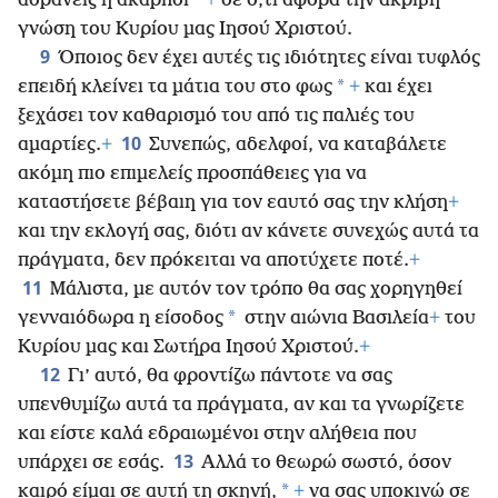
*
αδρανείς ή άκαρποι
+
σε ό,τι αφορά την ακριβή
γνώση του Κυρίου μας Ιησού Χριστού.
9
Όποιος δεν έχει αυτές τις ιδιότητες είναι τυφλός
*
επειδή κλείνει τα μάτια του στο φως
+
και έχει
ξεχάσει τον καθαρισμό του από τις παλιές του
10
αμαρτίες.
+
Συνεπώς, αδελφοί, να καταβάλετε
ακόμη πιο επιμελείς προσπάθειες για να
καταστήσετε
βέβαιη για τον εαυτό σας την κλήση
+
και την εκλογή σας, διότι αν κάνετε συνεχώς αυτά τα
πράγματα, δεν πρόκειται να αποτύχετε ποτέ.
+
11
Μάλιστα, με αυτόν τον τρόπο θα σας χορηγηθεί
*
γενναιόδωρα η είσοδος
στην αιώνια Βασιλεία
+
του
Κυρίου μας και Σωτήρα Ιησού Χριστού.
+
12
Γι’ αυτό, θα φροντίζω πάντοτε να σας
υπενθυμίζω αυτά τα πράγματα, αν και τα γνωρίζετε
και είστε καλά εδραιωμένοι στην αλήθεια που
13
υπάρχει σε εσάς.
Αλλά το θεωρώ σωστό, όσον
*
καιρό είμαι σε αυτή τη σκηνή,
+
να σας υποκινώ σε