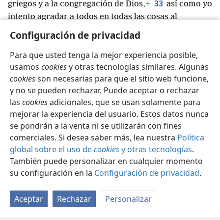
33
griegos y a la congregación de Dios,
+
así como yo
intento agradar a todos en todas las cosas al
no buscar mi propio beneficio,
+
sino el de muchos,
Configuración de privacidad
para que puedan ser salvados.
+
Para que usted tenga la mejor experiencia posible,
usamos
cookies
y otras tecnologías similares. Algunas
cookies
son necesarias para que el sitio web funcione,
y no se pueden rechazar. Puede aceptar o rechazar
Español
Compartir
Configuración
las
cookies
adicionales, que se usan solamente para
Copyright
© 2026 Watch Tower Bible and Tract Society of Pennsylvania
mejorar la experiencia del usuario. Estos datos nunca
Condiciones de uso
Política de privacidad
se pondrán a la venta ni se utilizarán con fines
Configuración de privacidad
Iniciar sesión
JW.ORG
comerciales. Si desea saber más, lea nuestra
Política
global sobre el uso de
cookies
y otras tecnologías
.
También puede personalizar en cualquier momento
su configuración en la
Configuración de privacidad
.
Aceptar
Rechazar
Personalizar