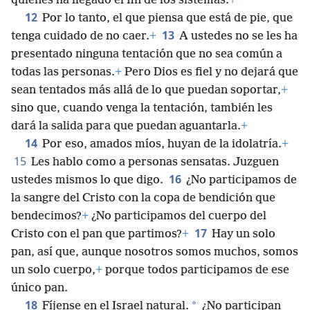
quienes ha llegado el fin de los sistemas.
+
12
Por lo tanto, el que piensa que está de pie, que
13
tenga cuidado de no caer.
+
A ustedes no se les ha
presentado ninguna tentación que no sea común a
todas las personas.
+
Pero Dios es fiel y no dejará que
sean tentados más allá de lo que puedan soportar,
+
sino que, cuando venga la tentación, también les
dará la salida para que puedan aguantarla.
+
14
Por eso, amados míos, huyan de la idolatría.
+
15
Les hablo como a personas sensatas. Juzguen
16
ustedes mismos lo que digo.
¿No participamos de
la sangre del Cristo con la copa de bendición que
bendecimos?
+
¿No participamos del cuerpo del
17
Cristo con el pan que partimos?
+
Hay un solo
pan, así que, aunque nosotros somos muchos, somos
un solo cuerpo,
+
porque todos participamos de ese
único pan.
18
*
Fíjense en el Israel natural.
¿No participan