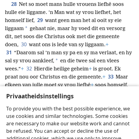
28
Net so moet mans hulle vrouens liefhê soos
hulle eie liggame. ’n Man wat sy vrou liefhet, het
29
homself lief,
want geen man het al ooit sy eie
*
liggaam
gehaat nie, maar hy voed dit en versorg
dit, net soos die Christus ook met die gemeente
30
doen,
want ons is lede van sy liggaam.
+
31
“Daarom sal ’n man sy pa en sy ma verlaat, en hy
*
sal sy vrou aankleef,
en die twee sal een vlees
32
wees.”
+
Hierdie heilige geheim
+
is groot. Ek
33
praat nou oor Christus en die gemeente.
+
Maar
elkeen van julle moet sy vrou liefhê
+
soos homself,
en die vrou moet diep respek vir haar man hê.
+
Privaatheidsinstellings
To provide you with the best possible experience, we
use cookies and similar technologies. Some cookies
are necessary to make our website work and cannot
Afrikaans
Deel
Voorkeure
be refused. You can accept or decline the use of
Copyright
© 2026 Watch Tower Bible and Tract Society of Pennsylvania
additional cookies, which we use only to improve