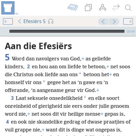
Efesiërs 5
Audio Player
00:00
Aan die Efesiërs
5
Word dan navolgers van God,
+
as geliefde
2
kinders,
en hou aan om liefde te betoon,
+
net soos
*
die Christus ook liefde aan ons
betoon het
+
en
*
homself vir ons
gegee het as ’n gawe en ’n
offerande, ’n aangename geur vir God.
+
3
*
Laat seksuele onsedelikheid
en elke soort
onreinheid of gierigheid nie eers onder julle genoem
word nie,
+
net soos dit vir heilige mense
+
gepas is,
4
en ook nie skandelike gedrag of dwase praatjies of
vuil grappe nie,
+
want dit is dinge wat ongepas is,