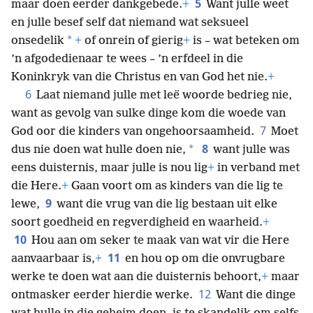
5
maar doen eerder dankgebede.
+
Want julle weet
en julle besef self dat niemand wat seksueel
*
onsedelik
+
of onrein of gierig
+
is – wat beteken om
’n afgodedienaar te wees – ’n erfdeel in die
Koninkryk van die Christus en van God het nie.
+
6
Laat niemand julle met leë woorde bedrieg nie,
want as gevolg van sulke dinge kom die woede van
7
God oor die kinders van ongehoorsaamheid.
Moet
8
*
dus nie doen wat hulle doen nie,
want julle was
eens duisternis, maar julle is nou lig
+
in verband met
die Here.
+
Gaan voort om as kinders van die lig te
9
lewe,
want die vrug van die lig bestaan uit elke
soort goedheid en regverdigheid en waarheid.
+
10
Hou aan om seker te maak van wat vir die Here
11
aanvaarbaar is,
+
en hou op om die onvrugbare
werke te doen wat aan die duisternis behoort,
+
maar
12
ontmasker eerder hierdie werke.
Want die dinge