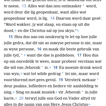
wat hulle in die geheim doen, is te skandelik om selfs
13
*
te noem.
Alles wat dan nou ontmasker
word,
word deur die lig geopenbaar, want alles wat
14
geopenbaar word, is lig.
Daarom word daar gesê:
“Word wakker, jy wat slaap, en staan op uit die
dood,
+
en die Christus sal op jou skyn.”
+
15
Hou dus aan om noukeurig te let op hoe julle
julle gedra, dat dit nie as onwyse persone is nie, maar
16
as wyse persone,
en maak die beste gebruik van
17
*
julle tyd,
+
want die dae is goddeloos.
Hou dus
op om onredelik te wees, maar probeer verstaan wat
18
*
die wil van Jehovah
is.
+
En moenie dronk word
*
van wyn,
+
wat tot wilde gedrag
lei nie, maar word
19
*
voortdurend met gees gevul.
Versterk mekaar
deur psalms, lofliedere en liedere vir aanbidding te
*
sing.
+
Sing en maak musiek
+
vir Jehovah
in julle
20
harte,
+
terwyl julle ons God en Vader altyd vir
alles in die naam van ons Here Jesus Christus
+