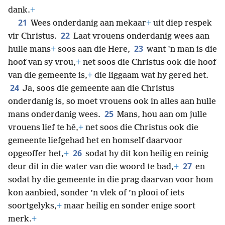
dank.
+
21
Wees onderdanig aan mekaar
+
uit diep respek
22
vir Christus.
Laat vrouens onderdanig wees aan
23
hulle mans
+
soos aan die Here,
want ’n man is die
hoof van sy vrou,
+
net soos die Christus ook die hoof
van die gemeente is,
+
die liggaam wat hy gered het.
24
Ja, soos die gemeente aan die Christus
onderdanig is, so moet vrouens ook in alles aan hulle
25
mans onderdanig wees.
Mans, hou aan om julle
vrouens lief te hê,
+
net soos
die Christus ook die
gemeente liefgehad het en homself daarvoor
26
opgeoffer het,
+
sodat hy dit kon heilig en reinig
27
deur dit in die water van die woord te bad,
+
en
sodat hy die gemeente in die prag daarvan voor hom
kon aanbied, sonder ’n vlek of ’n plooi of iets
soortgelyks,
+
maar heilig en sonder enige soort
merk.
+