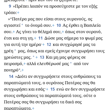
χρειάζεστε
+
πριν καν του το ζητήσετε.
9
»Πρέπει λοιπόν να προσεύχεστε με τον εξής
τρόπο:
+
»“Πατέρα μας που είσαι στους ουρανούς, ας
10
*
αγιαστεί
το όνομά σου.
+
Ας έρθει η Βασιλεία
σου.
+
Ας γίνει το θέλημά σου,
+
όπως στον ουρανό,
11
έτσι και στη γη.
+
Δώσε μας σήμερα το ψωμί μας
12
για αυτή την ημέρα·
+
και συγχώρησέ μας τα
*
χρέη
μας, όπως και εμείς έχουμε συγχωρήσει τους
13
*
χρεώστες μας.
+
Και μη μας φέρεις σε
*
πειρασμό,
+
αλλά ελευθέρωσέ μας
από τον
πονηρό”.
+
14
»Διότι αν συγχωρήσετε στους ανθρώπους τα
παραπτώματά τους, ο ουράνιος Πατέρας σας θα
15
συγχωρήσει και εσάς·
+
ενώ αν δεν συγχωρήσετε
στους ανθρώπους τα παραπτώματά τους, ούτε ο
Πατέρας σας θα συγχωρήσει τα δικά σας
παραπτώματα.
+