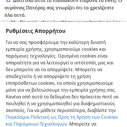
32
Διότι όλα αυτά τα επιδιώκουν επίμονα τα έθνη. Ο
ουράνιος Πατέρας σας γνωρίζει ότι τα χρειάζεστε
όλα αυτά.
33
»Γι’ αυτό, εξακολουθήστε να επιζητείτε πρώτα
Ρυθμίσεις Απορρήτου
τη Βασιλεία και τη δικαιοσύνη του, και όλα αυτά τα
34
άλλα πράγματα θα σας προστεθούν.
+
Ποτέ
Για να σας προσφέρουμε την καλύτερη δυνατή
λοιπόν μην ανησυχήσετε για την αυριανή ημέρα,
+
εμπειρία χρήσης, χρησιμοποιούμε cookies και
γιατί η αυριανή ημέρα θα έχει τις δικές της
παρόμοιες τεχνολογίες. Ορισμένα cookies είναι
ανησυχίες. Αρκετά είναι τα προβλήματα της κάθε
απαραίτητα για να λειτουργεί ο ιστότοπός μας και
ημέρας.
δεν μπορείτε να τα απορρίψετε. Μπορείτε να
αποδεχτείτε ή να απορρίψετε τη χρήση
επιπρόσθετων cookies, τα οποία χρησιμοποιούμε
μόνο για να βελτιώσουμε την εμπειρία χρήσης σας.
Κανένα από αυτά τα δεδομένα δεν πρόκειται ποτέ να
Ελληνική
Κοινή Χρήση
Προτιμήσεις
πουληθεί ή να χρησιμοποιηθεί για διαφημιστικούς
Copyright
© 2026 Watch Tower Bible and Tract Society of Pennsylvania
σκοπούς. Για να μάθετε περισσότερα, διαβάστε την
Όροι Χρήσης
Πολιτική Απορρήτου
Ρυθμίσεις Απορρήτου
Σύνδεση
JW.ORG
Παγκόσμια Πολιτική ως Προς τη Χρήση των Cookies
και Παρόμοιων Τεχνολογιών
. Μπορείτε να