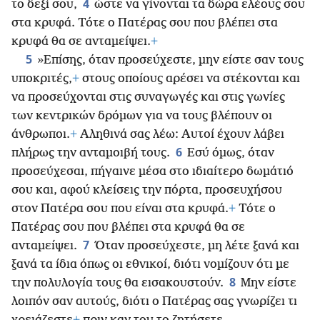
4
το δεξί σου,
ώστε να γίνονται τα δώρα ελέους σου
στα κρυφά. Τότε ο Πατέρας σου που βλέπει στα
κρυφά θα σε ανταμείψει.
+
5
»Επίσης, όταν προσεύχεστε, μην είστε σαν τους
υποκριτές,
+
στους οποίους αρέσει να στέκονται και
να προσεύχονται στις συναγωγές και στις γωνίες
των κεντρικών δρόμων για να τους βλέπουν οι
άνθρωποι.
+
Αληθινά σας λέω: Αυτοί έχουν λάβει
6
πλήρως την ανταμοιβή τους.
Εσύ όμως, όταν
προσεύχεσαι, πήγαινε μέσα στο ιδιαίτερο δωμάτιό
σου και, αφού κλείσεις την πόρτα, προσευχήσου
στον Πατέρα σου που είναι στα κρυφά.
+
Τότε ο
Πατέρας σου που βλέπει στα κρυφά θα σε
7
ανταμείψει.
Όταν προσεύχεστε, μη λέτε ξανά και
ξανά τα ίδια όπως οι εθνικοί, διότι νομίζουν ότι με
8
την πολυλογία τους θα εισακουστούν.
Μην είστε
λοιπόν σαν αυτούς, διότι ο Πατέρας σας γνωρίζει τι