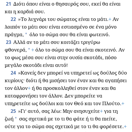
21
Διότι όπου είναι ο θησαυρός σου, εκεί θα είναι
και η καρδιά σου.
22
»Το λυχνάρι του σώματος είναι το μάτι.
+
Αν
λοιπόν το μάτι
σου είναι εστιασμένο σε ένα μόνο
*
πράγμα,
όλο το σώμα σου θα είναι φωτεινό.
23
Αλλά αν το μάτι σου κοιτάζει τριγύρω
*
φθονερά,
+
όλο το σώμα σου θα είναι σκοτεινό. Αν
το φως μέσα σου είναι στην ουσία σκοτάδι, πόσο
μεγάλο σκοτάδι είναι αυτό!
24
»Κανείς δεν μπορεί να υπηρετεί ως δούλος δύο
κυρίους· διότι ή θα μισήσει τον έναν και θα αγαπήσει
τον άλλον
+
ή θα προσκολληθεί στον έναν και θα
καταφρονήσει τον άλλον. Δεν μπορείτε να
υπηρετείτε ως δούλοι και τον Θεό και τον Πλούτο.
+
25
»Γι’ αυτό, σας λέω: Μην ανησυχείτε
+
για τη
*
ζωή
σας σχετικά με το τι θα φάτε ή τι θα πιείτε,
ούτε για το σώμα σας σχετικά με το τι θα φορέσετε.
+