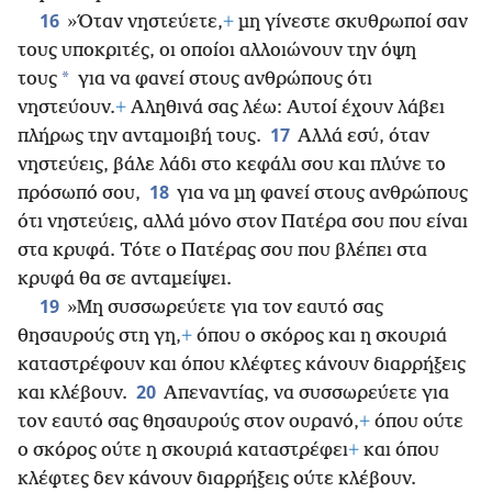
16
»Όταν νηστεύετε,
+
μη γίνεστε σκυθρωποί σαν
τους υποκριτές, οι οποίοι αλλοιώνουν την όψη
*
τους
για να φανεί στους ανθρώπους ότι
νηστεύουν.
+
Αληθινά σας λέω: Αυτοί έχουν λάβει
17
πλήρως την ανταμοιβή τους.
Αλλά εσύ, όταν
νηστεύεις, βάλε λάδι στο κεφάλι σου και πλύνε το
18
πρόσωπό σου,
για να μη φανεί στους ανθρώπους
ότι νηστεύεις, αλλά μόνο στον Πατέρα σου που είναι
στα κρυφά. Τότε ο Πατέρας σου που βλέπει στα
κρυφά θα σε ανταμείψει.
19
»Μη συσσωρεύετε για τον εαυτό σας
θησαυρούς στη γη,
+
όπου ο σκόρος και η σκουριά
καταστρέφουν και όπου κλέφτες κάνουν διαρρήξεις
20
και κλέβουν.
Απεναντίας, να συσσωρεύετε για
τον εαυτό σας θησαυρούς στον ουρανό,
+
όπου ούτε
ο σκόρος ούτε η σκουριά καταστρέφει
+
και όπου
κλέφτες δεν κάνουν διαρρήξεις ούτε κλέβουν.