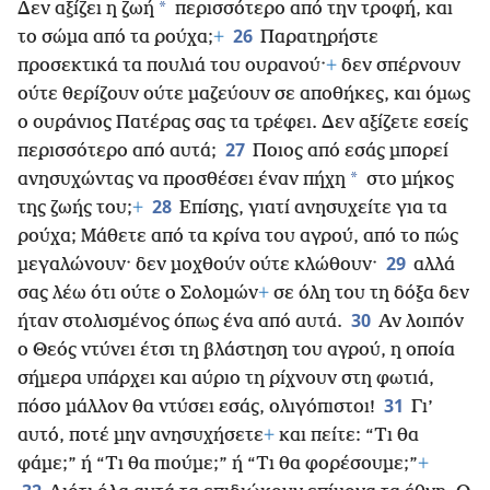
*
Δεν αξίζει η ζωή
περισσότερο από την τροφή, και
26
το σώμα από τα ρούχα;
+
Παρατηρήστε
προσεκτικά τα πουλιά του ουρανού·
+
δεν σπέρνουν
ούτε θερίζουν ούτε μαζεύουν σε αποθήκες, και όμως
ο ουράνιος Πατέρας σας τα τρέφει. Δεν αξίζετε εσείς
27
περισσότερο από αυτά;
Ποιος από εσάς μπορεί
*
ανησυχώντας να προσθέσει έναν πήχη
στο μήκος
28
της ζωής του;
+
Επίσης, γιατί ανησυχείτε για τα
ρούχα; Μάθετε από τα κρίνα του αγρού, από το πώς
29
μεγαλώνουν· δεν μοχθούν ούτε κλώθουν·
αλλά
σας λέω ότι ούτε ο Σολομών
+
σε όλη του τη δόξα δεν
30
ήταν στολισμένος όπως ένα από αυτά.
Αν λοιπόν
ο Θεός ντύνει έτσι τη βλάστηση του αγρού, η οποία
σήμερα υπάρχει και αύριο τη ρίχνουν στη φωτιά,
31
πόσο μάλλον θα ντύσει εσάς, ολιγόπιστοι!
Γι’
αυτό, ποτέ μην ανησυχήσετε
+
και πείτε: “Τι θα
φάμε;” ή “Τι θα πιούμε;” ή “Τι θα φορέσουμε;”
+