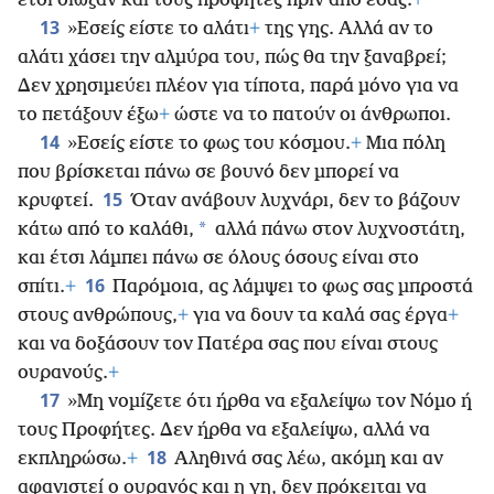
έτσι δίωξαν και τους προφήτες πριν από εσάς.
+
13
»Εσείς είστε το αλάτι
+
της γης. Αλλά αν το
αλάτι χάσει την αλμύρα του, πώς θα την ξαναβρεί;
Δεν χρησιμεύει πλέον για τίποτα, παρά μόνο για να
το πετάξουν έξω
+
ώστε να το πατούν οι άνθρωποι.
14
»Εσείς είστε το φως του κόσμου.
+
Μια πόλη
που βρίσκεται πάνω σε βουνό δεν μπορεί να
15
κρυφτεί.
Όταν ανάβουν λυχνάρι, δεν το βάζουν
*
κάτω από το καλάθι,
αλλά πάνω στον λυχνοστάτη,
και έτσι λάμπει πάνω σε όλους όσους είναι στο
16
σπίτι.
+
Παρόμοια, ας λάμψει το φως σας μπροστά
στους ανθρώπους,
+
για να δουν τα καλά σας έργα
+
και να δοξάσουν τον Πατέρα σας που είναι στους
ουρανούς.
+
17
»Μη νομίζετε ότι ήρθα να εξαλείψω τον Νόμο ή
τους Προφήτες. Δεν ήρθα να εξαλείψω, αλλά να
18
εκπληρώσω.
+
Αληθινά σας λέω, ακόμη και αν
αφανιστεί ο ουρανός και η γη, δεν πρόκειται να