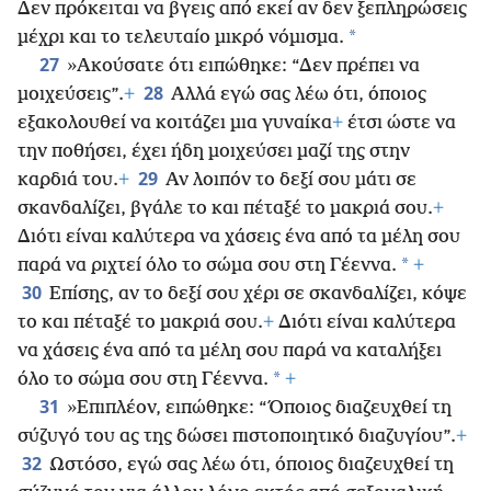
Δεν πρόκειται να βγεις από εκεί αν δεν ξεπληρώσεις
*
μέχρι και το τελευταίο μικρό νόμισμα.
27
»Ακούσατε ότι ειπώθηκε: “Δεν πρέπει να
28
μοιχεύσεις”.
+
Αλλά εγώ σας λέω ότι, όποιος
εξακολουθεί να κοιτάζει μια γυναίκα
+
έτσι ώστε να
την ποθήσει, έχει ήδη μοιχεύσει μαζί της στην
29
καρδιά του.
+
Αν λοιπόν το δεξί σου μάτι σε
σκανδαλίζει, βγάλε το και πέταξέ το μακριά σου.
+
Διότι είναι καλύτερα να χάσεις ένα από τα μέλη σου
*
παρά να ριχτεί όλο το σώμα σου στη Γέεννα.
+
30
Επίσης, αν το δεξί σου χέρι σε σκανδαλίζει, κόψε
το και πέταξέ το μακριά σου.
+
Διότι είναι καλύτερα
να χάσεις ένα από τα μέλη σου παρά να καταλήξει
*
όλο το σώμα σου στη Γέεννα.
+
31
»Επιπλέον, ειπώθηκε: “Όποιος διαζευχθεί τη
σύζυγό του ας της δώσει πιστοποιητικό διαζυγίου”.
+
32
Ωστόσο, εγώ σας λέω ότι, όποιος διαζευχθεί τη