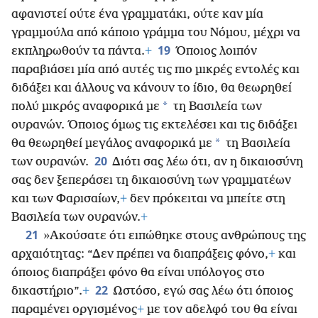
αφανιστεί ούτε ένα γραμματάκι, ούτε καν μία
γραμμούλα από κάποιο γράμμα του Νόμου, μέχρι να
19
εκπληρωθούν τα πάντα.
+
Όποιος λοιπόν
παραβιάσει μία από αυτές τις πιο μικρές εντολές και
διδάξει και άλλους να κάνουν το ίδιο, θα θεωρηθεί
*
πολύ μικρός αναφορικά με
τη Βασιλεία των
ουρανών. Όποιος όμως τις εκτελέσει και τις διδάξει
*
θα θεωρηθεί μεγάλος αναφορικά με
τη Βασιλεία
20
των ουρανών.
Διότι σας λέω ότι, αν η δικαιοσύνη
σας δεν ξεπεράσει τη δικαιοσύνη των γραμματέων
και των Φαρισαίων,
+
δεν πρόκειται να μπείτε στη
Βασιλεία των ουρανών.
+
21
»Ακούσατε ότι ειπώθηκε στους ανθρώπους της
αρχαιότητας: “Δεν πρέπει να διαπράξεις φόνο,
+
και
όποιος διαπράξει φόνο θα είναι υπόλογος στο
22
δικαστήριο”.
+
Ωστόσο, εγώ σας λέω ότι όποιος
παραμένει οργισμένος
+
με τον αδελφό του θα είναι