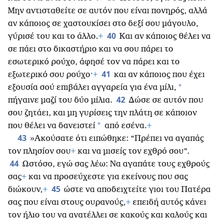
Μην αντισταθείτε σε αυτόν που είναι πονηρός, αλλά
αν κάποιος σε χαστουκίσει στο δεξί σου μάγουλο,
40
γύρισέ του και το άλλο.
+
Και αν κάποιος θέλει να
σε πάει στο δικαστήριο και να σου πάρει το
εσωτερικό ρούχο, άφησέ τον να πάρει και το
41
εξωτερικό σου ρούχο·
+
και αν κάποιος που έχει
*
εξουσία σού επιβάλει αγγαρεία για ένα μίλι,
42
πήγαινε μαζί του δύο μίλια.
Δώσε σε αυτόν που
σου ζητάει, και μη γυρίσεις την πλάτη σε κάποιον
*
που θέλει να δανειστεί
από εσένα.
+
43
»Ακούσατε ότι ειπώθηκε: “Πρέπει να αγαπάς
τον πλησίον σου
+
και να μισείς τον εχθρό σου”.
44
Ωστόσο, εγώ σας λέω: Να αγαπάτε τους εχθρούς
σας
+
και να προσεύχεστε για εκείνους που σας
45
διώκουν,
+
ώστε να αποδειχτείτε γιοι του Πατέρα
σας που είναι στους ουρανούς,
+
επειδή αυτός κάνει
τον ήλιο του να ανατέλλει σε κακούς και καλούς και