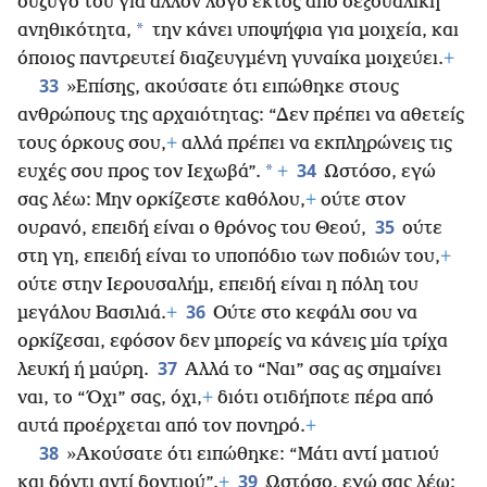
σύζυγό του για άλλον λόγο εκτός από σεξουαλική
*
ανηθικότητα,
την κάνει υποψήφια για μοιχεία, και
όποιος παντρευτεί διαζευγμένη γυναίκα μοιχεύει.
+
33
»Επίσης, ακούσατε ότι ειπώθηκε στους
ανθρώπους της αρχαιότητας: “Δεν πρέπει να αθετείς
τους όρκους σου,
+
αλλά πρέπει να εκπληρώνεις τις
34
*
ευχές σου προς τον Ιεχωβά”.
+
Ωστόσο, εγώ
σας λέω: Μην ορκίζεστε καθόλου,
+
ούτε στον
35
ουρανό, επειδή είναι ο θρόνος του Θεού,
ούτε
στη γη, επειδή είναι το υποπόδιο των ποδιών του,
+
ούτε στην Ιερουσαλήμ, επειδή είναι η πόλη του
36
μεγάλου Βασιλιά.
+
Ούτε στο κεφάλι σου να
ορκίζεσαι, εφόσον δεν μπορείς να κάνεις μία τρίχα
37
λευκή ή μαύρη.
Αλλά το “Ναι” σας ας σημαίνει
ναι, το “Όχι” σας, όχι,
+
διότι οτιδήποτε πέρα από
αυτά προέρχεται από τον πονηρό.
+
38
»Ακούσατε ότι ειπώθηκε: “Μάτι αντί ματιού
39
και δόντι αντί δοντιού”.
+
Ωστόσο, εγώ σας λέω: