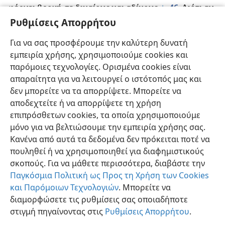
46
φέρνει βροχή σε δικαίους και αδίκους.
+
Διότι αν
Ρυθμίσεις Απορρήτου
αγαπάτε εκείνους που σας αγαπούν, ποια ανταμοιβή
έχετε;
+
Και οι εισπράκτορες φόρων δεν κάνουν το
Για να σας προσφέρουμε την καλύτερη δυνατή
47
ίδιο;
Και αν χαιρετάτε μόνο τους αδελφούς σας,
εμπειρία χρήσης, χρησιμοποιούμε cookies και
τι το ιδιαίτερο κάνετε; Και οι εθνικοί δεν κάνουν το
παρόμοιες τεχνολογίες. Ορισμένα cookies είναι
48
*
ίδιο;
Πρέπει, επομένως, να είστε τέλειοι,
όπως
απαραίτητα για να λειτουργεί ο ιστότοπός μας και
ο ουράνιος Πατέρας σας είναι τέλειος.
+
δεν μπορείτε να τα απορρίψετε. Μπορείτε να
αποδεχτείτε ή να απορρίψετε τη χρήση
επιπρόσθετων cookies, τα οποία χρησιμοποιούμε
μόνο για να βελτιώσουμε την εμπειρία χρήσης σας.
Κανένα από αυτά τα δεδομένα δεν πρόκειται ποτέ να
Ελληνική
Κοινή Χρήση
Προτιμήσεις
πουληθεί ή να χρησιμοποιηθεί για διαφημιστικούς
Copyright
© 2026 Watch Tower Bible and Tract Society of Pennsylvania
σκοπούς. Για να μάθετε περισσότερα, διαβάστε την
Όροι Χρήσης
Πολιτική Απορρήτου
Ρυθμίσεις Απορρήτου
Σύνδεση
JW.ORG
Παγκόσμια Πολιτική ως Προς τη Χρήση των Cookies
και Παρόμοιων Τεχνολογιών
. Μπορείτε να
διαμορφώσετε τις ρυθμίσεις σας οποιαδήποτε
στιγμή πηγαίνοντας στις
Ρυθμίσεις Απορρήτου
.