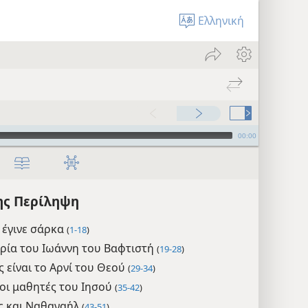
Ελληνική
00:00
ης Περίληψη
 έγινε σάρκα
(
1-18
)
ρία του Ιωάννη του Βαφτιστή
(
19-28
)
ς είναι το Αρνί του Θεού
(
29-34
)
οι μαθητές του Ιησού
(
35-42
)
ς και Ναθαναήλ
(
43-51
)