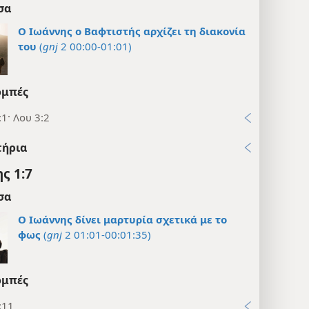
σα
Ο Ιωάννης ο Βαφτιστής αρχίζει τη διακονία
του
(
gnj
2 00:00-01:01)
μπές
1· Λου 3:2
τήρια
ς 1:7
σα
Ο Ιωάννης δίνει μαρτυρία σχετικά με το
φως
(
gnj
2 01:01-00:01:35)
μπές
:11