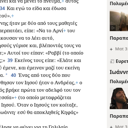
νει και να μένει το πνεύμα,
+
αυτός
Πολυμέ
34
Και εγώ το είδα και έδωσα
εού».
+
ννης ήταν με δύο από τους μαθητές
περπατάει, είπε: «Να το Αρνί
+
του
Παραπο
κουσαν να το λέει αυτό,
ησούς γύρισε και, βλέποντάς τους να
+
Ματ 3:
ε;» Αυτοί του είπαν: «Ραββί (το οποίο
39
ς;»
Εκείνος τους είπε: «Ελάτε και
Ευρε
 έμενε, και έμειναν μαζί του εκείνη
Ιωάννη
40
*
α.
Ένας από τους δύο που
Πολυμέ
ύθησαν τον Ιησού ήταν ο Ανδρέας,
+
ο
ός βρήκε πρώτα τον αδελφό του τον
εσσία»
+
(το οποίο μεταφράζεται
 Ιησού. Όταν ο Ιησούς τον κοίταξε,
 Ιωάννη· εσύ θα αποκληθείς Κηφάς»
Παραπο
+
Ματ 3
λησε να φύγει για τη Γαλιλαία.