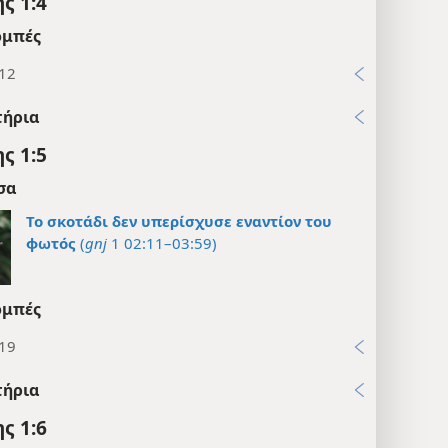
ς 1:4
μπές
:12
τήρια
ς 1:5
σα
Το σκοτάδι δεν υπερίσχυσε εναντίον του
φωτός
(
gnj
1 02:11–03:59)
μπές
:19
τήρια
ς 1:6