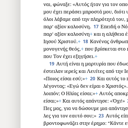
ναι, φώναξε: «Αυτός ήταν για τον οπο
μου έχει περάσει μπροστά μου, διότι 
όλοι λάβαμε από την πληρότητά του, 
17
παρ’ αξίαν καλοσύνη.
Επειδή ο Ν
παρ’ αξίαν καλοσύνη
+
και η αλήθεια 
18
Ιησού Χριστού.
+
Κανένας άνθρωπο
μονογενής θεός,
+
που βρίσκεται στο
που Τον έχει εξηγήσει.
+
19
Αυτή είναι η μαρτυρία που έδωσ
έστειλαν ιερείς και Λευίτες από την 
20
«Ποιος είσαι εσύ;»
+
Και αυτός το
λέγοντας: «Εγώ δεν είμαι ο Χριστός»
λοιπόν; Ο Ηλίας είσαι;»
+
Αυτός αποκρί
είσαι;»
+
Και αυτός απάντησε: «Όχι!»
Πες μας, για να δώσουμε μια απάντηση
23
λες για τον εαυτό σου;»
Αυτός είπ
βροντοφωνάζει στην έρημο: “Κάντε ευ