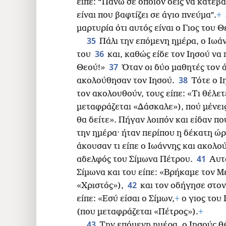
είπε: “Πάνω σε όποιον δεις να κατεβαί
είναι που βαφτίζει σε άγιο πνεύμα”.
+
μαρτυρία ότι αυτός είναι ο Γιος του Θ
35
Πάλι την επόμενη ημέρα, ο Ιωά
36
του
και, καθώς είδε τον Ιησού να 
37
Θεού!»
Όταν οι δύο μαθητές τον ά
38
ακολούθησαν τον Ιησού.
Τότε ο Ι
τον ακολουθούν, τους είπε: «Τι θέλετ
μεταφράζεται «Δάσκαλε»), πού μένει
θα δείτε». Πήγαν λοιπόν και είδαν πού
την ημέρα· ήταν περίπου η δέκατη ώρ
άκουσαν τι είπε ο Ιωάννης και ακολο
41
αδελφός του Σίμωνα Πέτρου.
Αυτ
Σίμωνα και του είπε: «Βρήκαμε τον Μ
42
«Χριστός»),
και τον οδήγησε στον
είπε: «Εσύ είσαι ο Σίμων,
+
ο γιος του
(που μεταφράζεται «Πέτρος»).
+
43
Την επόμενη ημέρα, ο Ιησούς θέ