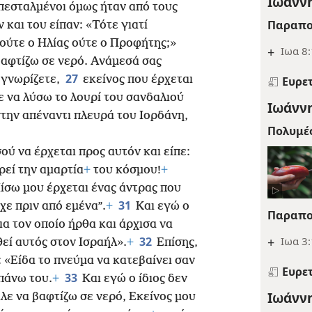
Ιωάννη
πεσταλμένοι όμως ήταν από τους
Παραπο
 και του είπαν: «Τότε γιατί
ς ούτε ο Ηλίας ούτε ο Προφήτης;»
+
Ιωα 8
αφτίζω σε νερό. Ανάμεσά σας
27
 γνωρίζετε,
εκείνος που έρχεται
Ευρε
τε να λύσω το λουρί του σανδαλιού
Ιωάννη
την απέναντι πλευρά του Ιορδάνη,
Πολυμέ
ού να έρχεται προς αυτόν και είπε:
ρεί την αμαρτία
+
του κόσμου!
+
“Πίσω μου έρχεται ένας άντρας που
31
χε πριν από εμένα”.
+
Και εγώ ο
Παραπο
ια τον οποίο ήρθα και άρχισα να
+
Ιωα 3
32
εί αυτός στον Ισραήλ».
+
Επίσης,
 «Είδα το πνεύμα να κατεβαίνει σαν
Ευρε
33
 πάνω του.
+
Και εγώ ο ίδιος δεν
Ιωάννη
ιλε να βαφτίζω σε νερό, Εκείνος μου