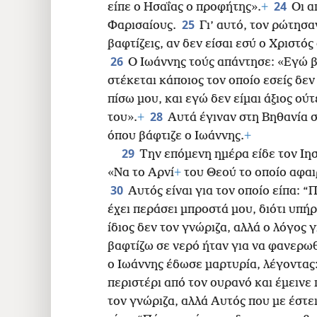
24
είπε ο Ησαΐας ο προφήτης».
+
Οι α
25
Φαρισαίους.
Γι’ αυτό, τον ρώτησαν
βαφτίζεις, αν δεν είσαι εσύ ο Χριστό
26
Ο Ιωάννης τούς απάντησε: «Εγώ β
στέκεται κάποιος τον οποίο εσείς δεν
πίσω μου, και εγώ δεν είμαι άξιος ού
28
του».
+
Αυτά έγιναν στη Βηθανία σ
όπου βάφτιζε ο Ιωάννης.
+
29
Την επόμενη ημέρα είδε τον Ιησ
«Να το Αρνί
+
του Θεού το οποίο αφαι
30
Αυτός είναι για τον οποίο είπα: 
έχει περάσει μπροστά μου, διότι υπήρ
ίδιος δεν τον γνώριζα, αλλά ο λόγος γ
βαφτίζω σε νερό ήταν για να φανερωθ
ο Ιωάννης έδωσε μαρτυρία, λέγοντας:
περιστέρι από τον ουρανό και έμεινε
τον γνώριζα, αλλά Αυτός που με έστε