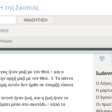
 της Σκοπιάς
ΙΣΕΙΣ
Κόσμου
γος ήταν μαζί με τον Θεό,
+
και ο
Ιωάνν
3
ην αρχή μαζί με τον Θεό.
Τα πάντα
Ο Λόγος
ωρίς αυτόν δεν ήρθε σε ύπαρξη τίποτα
Η μαρτυ
Ο Ιησού
 αυτού ήταν ζωή, και η ζωή ήταν το
Οι πρώτ
άμπει μέσα στο σκοτάδι,
+
αλλά το
Φίλιππο
.