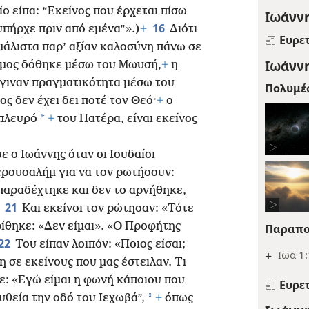
ίο είπα: “Εκείνος που έρχεται πίσω
Ιωάννη
16
υπήρχε πριν από εμένα”».)
+
Διότι
Ευρε
μάλιστα παρ’ αξίαν καλοσύνη πάνω σε
Ιωάννη
όμος δόθηκε μέσω του Μωυσή,
+
η
έγιναν πραγματικότητα μέσω του
Πολυμέ
ς δεν έχει δει ποτέ τον Θεό·
+
ο
*
 πλευρό
+
του Πατέρα, είναι εκείνος
ε ο Ιωάννης όταν οι Ιουδαίοι
Ιερουσαλήμ για να τον ρωτήσουν:
 παραδέχτηκε και δεν το αρνήθηκε,
21
.
Και εκείνοι τον ρώτησαν: «Τότε
θηκε: «Δεν είμαι». «Ο Προφήτης
Παραπο
22
Του είπαν λοιπόν: «Ποιος είσαι;
+
Ιωα 1
 σε εκείνους που μας έστειλαν. Τι
ε: «Εγώ είμαι η φωνή κάποιου που
Ευρε
*
θεία την οδό του Ιεχωβά”,
+
όπως