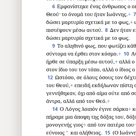
16
6
Εμφανίστηκε ένας άνθρωπος ο ο
Θεού· το όνομά του ήταν Ιωάννης.
+
24
δώσει μαρτυρία σχετικά με το φως,
+
ώ
8
πιστέψουν μέσω αυτού.
Δεν ήταν ε
32
δώσει μαρτυρία σχετικά με το φως.
9
Το αληθινό φως, που φωτίζει κά
40
10
σύντομα να έρθει στον κόσμο.
+
Α
ήρθε σε ύπαρξη μέσω αυτού,
+
αλλά ο
48
στον ίδιο του τον τόπο, αλλά ο ίδιος 
12
Ωστόσο, σε όλους όσους τον δέχτ
του Θεού,
+
επειδή εκδήλωναν πίστη σ
γεννήθηκαν, όχι από αίμα ούτε από 
άντρα, αλλά από τον Θεό.
+
14
Ο Λόγος λοιπόν έγινε σάρκα
+
κ
πήραμε μια άποψη της δόξας του, δόξ
μονογενής γιος
+
από τον πατέρα του·
15
*
εύνοιας
και αλήθειας.
(Ο Ιωάννη