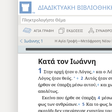
ΔΙΑΔΙΚΤΥΑΚΗ ΒΙΒΛΙΟΘΗΚΗ
ΑΓΙΑ ΓΡΑΦΗ
ΕΚΔΟΣΕΙΣ
ΣΥΝΑΘΡΟ
Ιωάννης 1
Η Αγία Γραφή—Μετάφραση Νέου 
Audio Player
ου
Κατά τον Ιωάννη
i12)
1
Στην αρχή ήταν ο Λόγος,
+
και ο Λό
2
*
Λόγος ήταν θεός.
+
Αυτός ήταν στ
i7)
ήρθαν σε ύπαρξη μέσω αυτού,
+
και χ
)
απολύτως.
4
Εκείνο που ήρθε σε ύπαρξη
μέσω
8
5
φως των ανθρώπων.
+
Και το φως λ
σκοτάδι δεν υπερίσχυσε εναντίον του