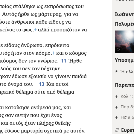
ποίος στάλθηκε ως εκπρόσωπος του
Ιωάννη
7
Αυτός ήρθε ως μάρτυρας, για να
στε άνθρωποι κάθε είδους να
Πολυμέ
κείνος το φως,
+
αλλά προοριζόταν να
θε είδους άνθρωπο, επρόκειτο
υτός ήταν στον κόσμο,
+
και ο κόσμος
Υποσημ
11
 κόσμος δεν τον γνώρισε.
Ήρθε
ο λαός του δεν τον δέχτηκε.
*
Ή αλλ
ηκαν έδωσε εξουσία να γίνουν παιδιά
13
Παραπο
το όνομά του.
+
Και αυτοί
σαρκικό θέλημα ούτε από θέλημα
+
Κολ 1:
+
Παρ 8
αι κατοίκησε ανάμεσά μας, και
ας σαν αυτήν που έχει ένας
+
Ησ 9:6
 και αυτός ήταν πλήρης θεϊκής
Ευρε
ς έδωσε μαρτυρία σχετικά με αυτόν,