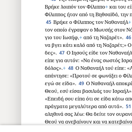
Βρήκε λοιπόν τον Φίλιππο
+
και του ε
Φίλιππος ήταν από τη Βηθσαϊδά, την 
45
Βρήκε ο Φίλιππος τον Ναθαναήλ
+
τον οποίο έγραψαν ο Μωυσής στον Νόμ
46
γιο του Ιωσήφ,
+
από τη Ναζαρέτ».
να βγει κάτι καλό από τη Ναζαρέτ;» 
47
δες».
Ο Ιησούς είδε τον Ναθαναήλ
είπε για αυτόν: «Να ένας σωστός Ισρα
48
δόλος».
+
Ο Ναθαναήλ τού είπε: «Α
απάντησε: «Προτού σε φωνάξει ο Φίλ
49
εγώ σε είδα».
Ο Ναθαναήλ αποκρίθ
Θεού, εσύ είσαι βασιλιάς του Ισραήλ»
«Επειδή σου είπα ότι σε είδα κάτω από
51
πράγματα μεγαλύτερα από αυτά».
αληθινά σας λέω: Θα δείτε τον ουραν
Θεού να ανεβαίνουν και να κατεβαίν