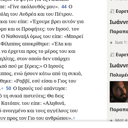
44
ίπε: «Γίνε ακόλουθός μου».
Ο
Ευρε
πόλη του Ανδρέα και του Πέτρου.
Ιωάννη
και του είπε: «Έχουμε βρει αυτόν για
ο και οι Προφήτες: τον Ιησού, τον
Παραπο
Ο Ναθαναήλ όμως του είπε: «Μπορεί
+
Ιωα 1:
Ο Φίλιππος αποκρίθηκε: «Έλα και
 να έρχεται προς το μέρος του και
Ευρε
ηλίτης, στον οποίο δεν υπάρχει
Ιωάννη
πό πού με ξέρεις;» Ο Ιησούς
ιππος, ενώ ήσουν κάτω από τη συκιά,
Πολυμέ
ηκε: «Ραββί, εσύ είσαι ο Γιος του
50
.
+
Ο Ιησούς τού απάντησε:
 τη συκιά πιστεύεις; Θα δεις
Κατόπιν, του είπε: «Αληθινά,
Παραπο
ό ανοιγμένο και τους αγγέλους του
ουν προς τον Γιο του ανθρώπου».
+
+
Ματ 4: