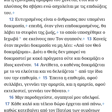
και η εξωτερική ομορφιά του χάνεται, έτσι και ο
πλούσιος θα σβήσει ενώ ασχολείται με τις επιδιώξεις
του.
+
12
Ευτυχισμένος είναι ο άνθρωπος που υπομένει
δοκιμασία,
+
επειδή, όταν γίνει επιδοκιμασμένος, θα
λάβει το στεφάνι της ζωής,
+
το οποίο υποσχέθηκε ο
13
*
Ιεχωβά
σε εκείνους που Τον αγαπούν.
+
Κανείς
όταν περνάει δοκιμασία να μη λέει: «Από τον Θεό
δοκιμάζομαι». Διότι ο Θεός δεν μπορεί να
δοκιμαστεί με κακά πράγματα ούτε και δοκιμάζει ο
14
ίδιος κανέναν.
Αντίθετα, ο καθένας δοκιμάζεται
*
με το να ελκύεται και να δελεάζεται
από την ίδια
15
του την επιθυμία.
+
Έπειτα η επιθυμία, αφού
συλλάβει, γεννάει την αμαρτία, και η αμαρτία, αφού
εκτελεστεί, γεννάει τον θάνατο.
+
16
Μην παροδηγείστε, αγαπητοί μου αδελφοί.
17
Κάθε καλό και τέλειο δώρο έρχεται από πάνω,
+
καθώς κατεβαίνει από τον Πατέρα των ουράνιων