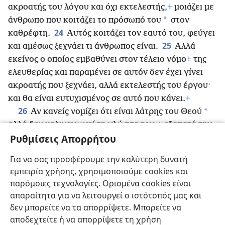
ακροατής του λόγου και όχι εκτελεστής,
+
μοιάζει με
*
άνθρωπο που κοιτάζει
το πρόσωπό του
στον
24
καθρέφτη.
Αυτός κοιτάζει τον εαυτό του, φεύγει
25
και αμέσως ξεχνάει τι άνθρωπος είναι.
Αλλά
εκείνος ο οποίος εμβαθύνει στον τέλειο νόμο
+
της
ελευθερίας και παραμένει σε αυτόν δεν έχει γίνει
ακροατής που ξεχνάει, αλλά εκτελεστής του έργου·
και θα είναι ευτυχισμένος σε αυτό που κάνει.
+
26
*
Αν κανείς νομίζει ότι είναι λάτρης του Θεού
αλλά δεν χαλιναγωγεί τη γλώσσα του,
+
εξαπατά την
27
Ρυθμίσεις Απορρήτου
*
καρδιά του, και η λατρεία
του είναι μάταιη.
Η
*
λατρεία
που είναι καθαρή και αμόλυντη από την
Για να σας προσφέρουμε την καλύτερη δυνατή
άποψη του Θεού και Πατέρα μας είναι αυτή: Να
εμπειρία χρήσης, χρησιμοποιούμε cookies και
φροντίζει κανείς τα ορφανά
+
και τις χήρες
+
στη
παρόμοιες τεχνολογίες. Ορισμένα cookies είναι
θλίψη τους
+
και να κρατάει τον εαυτό του
απαραίτητα για να λειτουργεί ο ιστότοπός μας και
ακηλίδωτο από τον κόσμο.
+
δεν μπορείτε να τα απορρίψετε. Μπορείτε να
αποδεχτείτε ή να απορρίψετε τη χρήση