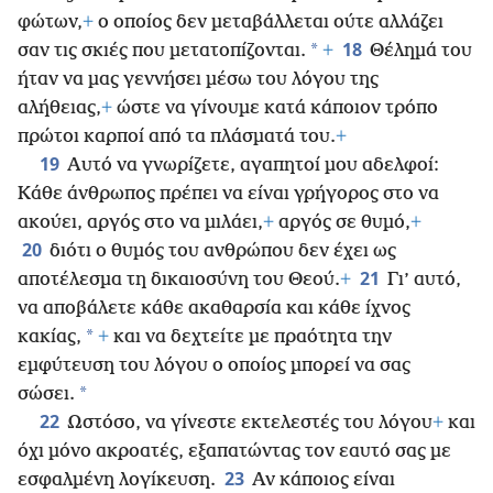
φώτων,
+
ο οποίος δεν μεταβάλλεται ούτε αλλάζει
18
*
σαν τις σκιές που μετατοπίζονται.
+
Θέλημά του
ήταν να μας γεννήσει μέσω του λόγου της
αλήθειας,
+
ώστε να γίνουμε κατά κάποιον τρόπο
πρώτοι καρποί από τα πλάσματά του.
+
19
Αυτό να γνωρίζετε, αγαπητοί μου αδελφοί:
Κάθε άνθρωπος πρέπει να είναι γρήγορος στο να
ακούει, αργός στο να μιλάει,
+
αργός σε θυμό,
+
20
διότι ο θυμός του ανθρώπου δεν έχει ως
21
αποτέλεσμα τη δικαιοσύνη του Θεού.
+
Γι’ αυτό,
να αποβάλετε κάθε ακαθαρσία και κάθε ίχνος
*
κακίας,
+
και να δεχτείτε με πραότητα την
εμφύτευση του λόγου ο οποίος μπορεί να σας
*
σώσει.
22
Ωστόσο, να γίνεστε εκτελεστές του λόγου
+
και
όχι μόνο ακροατές, εξαπατώντας τον εαυτό σας με
23
εσφαλμένη λογίκευση.
Αν κάποιος είναι