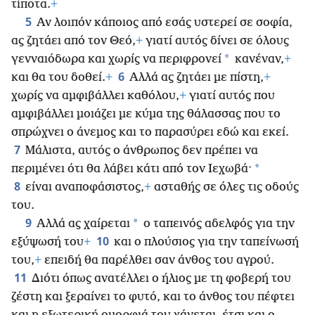
τίποτα.
+
5
Αν λοιπόν κάποιος από εσάς υστερεί σε σοφία,
ας ζητάει από τον Θεό,
+
γιατί αυτός δίνει σε όλους
*
γενναιόδωρα και χωρίς να περιφρονεί
κανέναν,
+
6
και θα του δοθεί.
+
Αλλά ας ζητάει με πίστη,
+
χωρίς να αμφιβάλλει καθόλου,
+
γιατί αυτός που
αμφιβάλλει μοιάζει με κύμα της θάλασσας που το
σπρώχνει ο άνεμος και το παρασύρει εδώ και εκεί.
7
Μάλιστα, αυτός ο άνθρωπος δεν πρέπει να
*
περιμένει ότι θα λάβει κάτι από τον Ιεχωβά·
8
είναι αναποφάσιστος,
+
ασταθής σε όλες τις οδούς
του.
9
*
Αλλά ας χαίρεται
ο ταπεινός αδελφός για την
10
εξύψωσή του
+
και ο πλούσιος για την ταπείνωσή
του,
+
επειδή θα παρέλθει σαν άνθος του αγρού.
11
Διότι όπως ανατέλλει ο ήλιος με τη φοβερή του
ζέστη και ξεραίνει το φυτό, και το άνθος του πέφτει