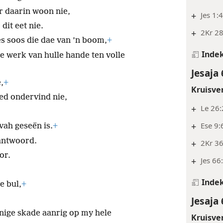
r daarin woon nie,
+
Jes 1:
dit eet nie.
+
2Kr 28
s soos die dae van ’n boom,
+
Inde
die werk van hulle hande ten volle
Jesaja 
,
+
Kruisve
ed ondervind nie,
+
Le 26:
+
Ese 9:
ah geseën is.
+
 antwoord.
+
2Kr 36
or.
+
Jes 66
Inde
e bul,
+
Jesaja 
nige skade aanrig op my hele
Kruisve