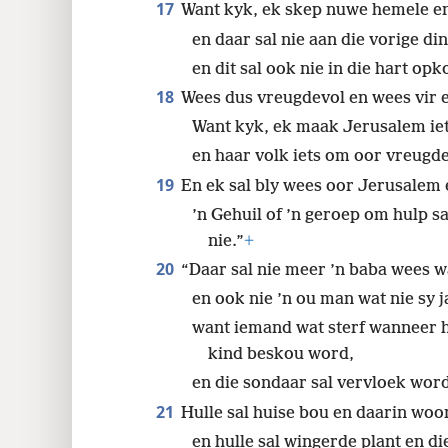
17
Want kyk, ek skep nuwe hemele en
en daar sal nie aan die vorige d
en dit sal ook nie in die hart opk
18
Wees dus vreugdevol en wees vir e
Want kyk, ek maak Jerusalem iet
en haar volk iets om oor vreugde
19
En ek sal bly wees oor Jerusalem
’n Gehuil of ’n geroep om hulp s
nie.”
+
20
“Daar sal nie meer ’n baba wees wa
en ook nie ’n ou man wat nie sy ja
want iemand wat sterf wanneer hy 
kind beskou word,
en die sondaar sal vervloek word,
21
Hulle sal huise bou en daarin woo
en hulle sal wingerde plant en di