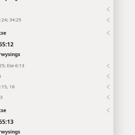
4
:24; 34:25
kse
65:12
rwysings
25; Ese 6:13
6
:15, 16
:3
kse
65:13
rwysings