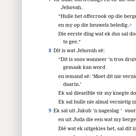
Jehovah.
“Hulle het offerrook op die berg
en my op die heuwels beledig.
+
Die eerste ding wat ek dus sal do
te gee.”
8
Dít is wat Jehovah sê:
“Dit is soos wanneer ’n tros d
gemaak kan word
en iemand sê: ‘Moet dit nie vernie
daarin.’
Ek sal dieselfde vir my knegte d
Ek sal hulle nie almal vernietig n
9
*
Ek sal uit Jakob ’n nageslag
voor
en uit Juda die een wat my berge 
Dié wat ek uitgekies het, sal dit 