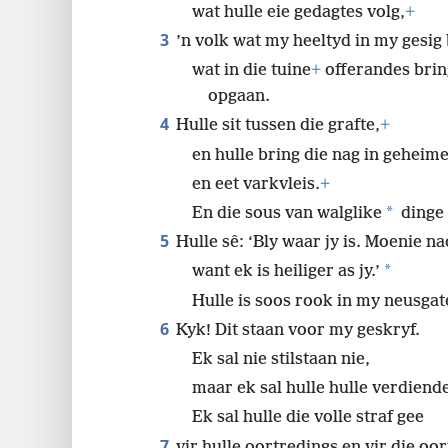
wat hulle eie gedagtes volg,
+
3
’n volk wat my heeltyd in my gesig 
wat in die tuine
+
offerandes brin
opgaan.
4
Hulle sit tussen die grafte,
+
en hulle bring die nag in geheim
en eet varkvleis.
+
*
En die sous van walglike
dinge 
5
Hulle sê: ‘Bly waar jy is. Moenie n
*
want ek is heiliger as jy.’
Hulle is soos rook in my neusgate
6
Kyk! Dit staan voor my geskryf.
Ek sal nie stilstaan nie,
maar ek sal hulle hulle verdiend
Ek sal hulle die volle straf gee
7
vir hulle oortredings en vir die oo