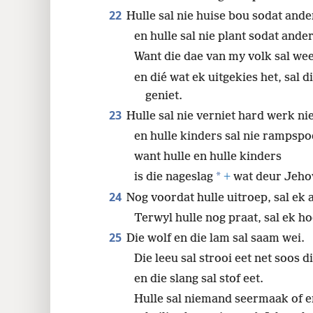
22
Hulle sal nie huise bou sodat ande
en hulle sal nie plant sodat ander 
Want die dae van my volk sal wee
en dié wat ek uitgekies het, sal 
geniet.
23
Hulle sal nie verniet hard werk nie
en hulle kinders sal nie rampspo
want hulle en hulle kinders
*
is die nageslag
+
wat deur Jehov
24
Nog voordat hulle uitroep, sal ek
Terwyl hulle nog praat, sal ek ho
25
Die wolf en die lam sal saam wei.
Die leeu sal strooi eet net soos di
en die slang sal stof eet.
Hulle sal niemand seermaak of e