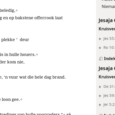
Nieman
beledig,
+
g en op bakstene offerrook laat
Jesaja 
Kruisve
+
Jes 55
*
e plekke
deur
+
Ro 10:
is in hulle houers.
+
Inde
ader kom nie,
Jesaja 
Kruisve
, ’n vuur wat die hele dag brand.
+
De 31:
+
Jes 59:
e loon gee.
+
+
Jer 5:
rtredings van hulle voorvaders,”
+
sê