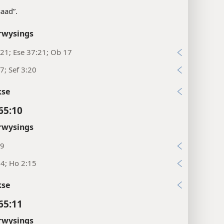
saad”.
rwysings
:21; Ese 37:21; Ob 17
:7; Sef 3:20
kse
65:10
rwysings
:9
24; Ho 2:15
kse
65:11
rwysings