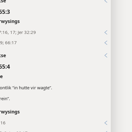
kse
65:3
rwysings
:16, 17; Jer 32:29
29; 66:17
kse
65:4
te
ntlik “in hutte vir wagte”.
rein”.
rwysings
:16