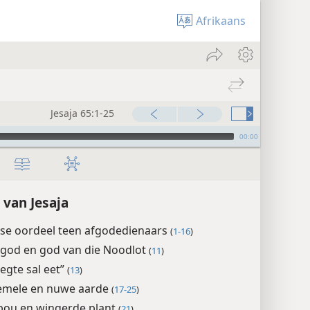
Afrikaans
Jesaja 65:1-25
00:00
 van Jesaja
 se oordeel teen afgodedienaars
(
1-16
)
god en god van die Noodlot
(
11
)
egte sal eet”
(
13
)
mele en nuwe aarde
(
17-25
)
bou en wingerde plant
(
21
)