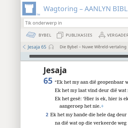
Wagtoring – AANLYN BIB
BYBEL
PUBLIKASIES
VERGADE
Jesaja 65
Die Bybel – Nuwe Wêreld-vertaling
Audio Player
Jesaja
65
“Ek het my aan dié geopenbaar wa
Ek het my laat vind deur dié wat
8
Ek het gesê: ‘Hier is ek, hier is 
16
aangeroep het nie.
+
2
Ek het my hande die hele dag deur 
24
na dié wat op die verkeerde weg 