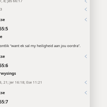
7, 8; Jes 66:17
:3
kse
65:5
te
ntlik “want ek sal my heiligheid aan jou oordra”.
kse
65:6
rwysings
3, 21; Jer 16:18; Ese 11:21
kse
65:7