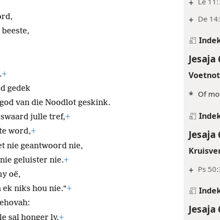
+
Le 11:
ord,
+
De 14
 beeste,
Inde
Jesaja 
.
+
Voetno
god gedek
*
Of moo
god van die Noodlot geskink.
Inde
waard julle tref,
+
 te word,
+
Jesaja 
et nie geantwoord nie,
Kruisve
nie geluister nie.
+
+
Ps 50:
my oë,
 ek niks hou nie.”
+
Inde
Jehovah:
Jesaja 
e sal honger ly.
+