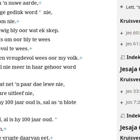
 ’n nuwe aarde,
+
*
Lett. “
*
inge gedink word
nie,
Kruisve
om nie.
+
wig bly oor wat ek skep.
+
Jes 60
s om oor bly te wees
+
Jes 61
vol te wees.
+
Inde
 en vreugdevol wees oor my volk.
+
al nie meer in haar gehoor word
Jesaja 
Kruisve
t net ’n paar dae lewe nie,
+
Jes 33
re uitleef nie,
+
Jos 7:
100 jaar oud is, sal as ’n blote
Inde
*
 al is hy 100 jaar oud.
Jesaja 
n,
+
Kruisve
e vrugte daarvan eet.
+