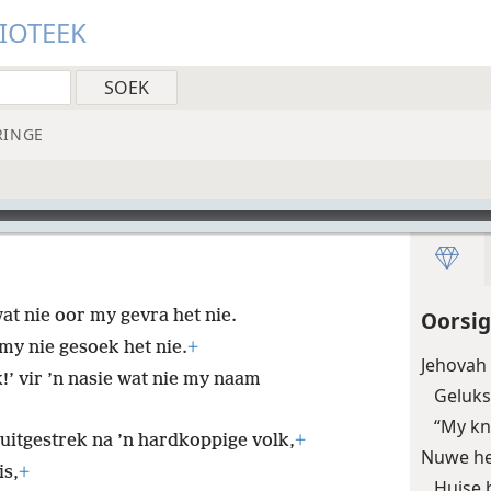
LIOTEEK
RINGE
t nie oor my gevra het nie.
Oorsig
 my nie gesoek het nie.
+
Jehovah
ek!’ vir ’n nasie wat nie my naam
Geluks
“My kn
uitgestrek na ’n hardkoppige volk,
+
Nuwe he
is,
+
Huise 