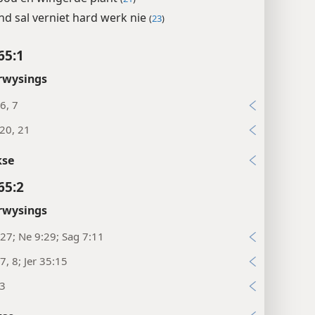
d sal verniet hard werk nie
(
23
)
65:1
rwysings
:6, 7
20, 21
kse
65:2
rwysings
27; Ne 9:29; Sag 7:11
7, 8; Jer 35:15
23