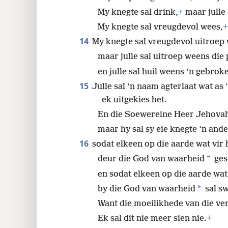
My knegte sal drink,
+
maar julle 
My knegte sal vreugdevol wees,
+
14
My knegte sal vreugdevol uitroep 
maar julle sal uitroep weens die p
en julle sal huil weens ’n gebrok
15
Julle sal ’n naam agterlaat wat as
ek uitgekies het.
En die Soewereine Heer Jehovah
maar hy sal sy eie knegte ’n and
16
sodat elkeen op die aarde wat vir 
*
deur die God van waarheid
ges
en sodat elkeen op die aarde wat
*
by die God van waarheid
sal sw
Want die moeilikhede van die ver
Ek sal dit nie meer sien nie.
+