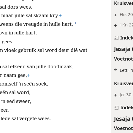
Kruisve
sal dors wees.
+
Eks 20
maar julle sal skaam kry.
+
*
+
1Kn 22
weens die vreugde in hulle hart,
yn in julle hart,
Inde
e gees.
Jesaja 
 ’n vloek gebruik sal word deur dié wat
Voetno
 sal elkeen van julle doodmaak,
*
Lett. “
er naam gee,
+
Kruisve
homself ’n seën soek,
eën sal word,
+
Jer 30
 ’n eed sweer,
Inde
eer.
+
Jesaja 
lede sal vergete wees.
Voetno