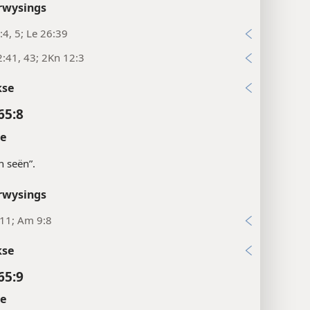
rwysings
:4, 5; Le 26:39
:41, 43; 2Kn 12:3
kse
65:8
te
’n seën”.
rwysings
:11; Am 9:8
kse
65:9
te