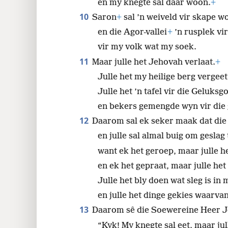
en my knegte sal daar woon.
+
10
Saron
+
sal ’n weiveld vir skape w
en die Agor-vallei
+
’n rusplek vir
vir my volk wat my soek.
11
Maar julle het Jehovah verlaat.
+
Julle het my heilige berg vergeet
Julle het ’n tafel vir die Geluks
en bekers gemengde wyn vir die 
12
Daarom sal ek seker maak dat die s
en julle sal almal buig om geslag
want ek het geroep, maar julle h
en ek het gepraat, maar julle het 
Julle het bly doen wat sleg is in 
en julle het dinge gekies waarvan
13
Daarom sê die Soewereine Heer 
“Kyk! My knegte sal eet, maar jull