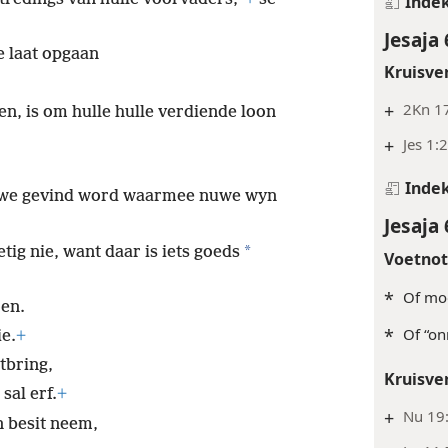
Inde
Jesaja 
e laat opgaan
Kruisve
+
2Kn 17
en, is om hulle hulle verdiende loon
+
Jes 1:
Inde
ruiwe gevind word waarmee nuwe wyn
Jesaja 
*
tig nie, want daar is iets goeds
Voetno
*
Of moo
oen.
*
Of “on
ie.
+
tbring,
Kruisve
sal erf.
+
+
Nu 19
in besit neem,