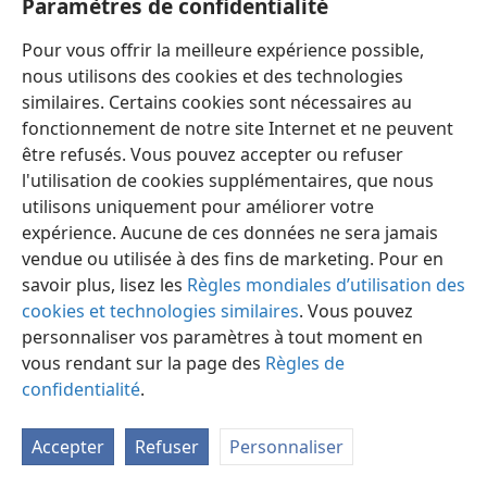
Paramètres de confidentialité
Jésus : le chemin,
p. 28
Pour vous offrir la meilleure expérience possible,
2:47
nous utilisons des cookies et des technologies
similaires. Certains cookies sont nécessaires au
« Suis-moi »,
p. 37
fonctionnement de notre site Internet et ne peuvent
Étude perspicace
être refusés. Vous pouvez accepter ou refuser
(vol. 2)
,
p. 229
l'utilisation de cookies supplémentaires, que nous
La Tour de Garde,
utilisons uniquement pour améliorer votre
expérience. Aucune de ces données ne sera jamais
15/9/2005, p. 5
vendue ou utilisée à des fins de marketing. Pour en
15/10/1994, p. 19
savoir plus, lisez les
Règles mondiales d’utilisation des
cookies et technologies similaires
. Vous pouvez
2:48
personnaliser vos paramètres à tout moment en
La Tour de Garde
vous rendant sur la page des
(étude)
,
Règles de
confidentialité
.
10/2023, p. 7
Accepter
Refuser
Personnaliser
Imitez,
p. 169-170
La Tour de Garde,