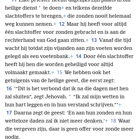
Elke priester neemt dagelijks zijn plaats in om
*
heilige dienst
te doen
+
en telkens dezelfde
slachtoffers te brengen,
+
die zonden nooit helemaal
12
weg kunnen nemen.
+
Maar hij heeft voor altijd
één slachtoffer voor zonden gebracht en is aan de
13
rechterhand van God gaan zitten.
+
Vanaf die tijd
wacht hij totdat zijn vijanden aan zijn voeten worden
14
gelegd als een voetenbank.
+
Door één slachtoffer
heeft hij hen die worden geheiligd voor altijd
15
volmaakt gemaakt.
+
We hebben ook het
getuigenis van de heilige geest, die eerst zegt:
16
‘“Dit is het verbond dat ik na die dagen met hen
*
zal sluiten”, zegt Jehovah.
“Ik zal mijn wetten in
hun hart leggen en in hun verstand schrijven.”’
+
17
Daarna zegt de geest: ‘En aan hun zonden en hun
18
wetteloze daden zal ik niet meer denken.’
+
Waar
die vergeven zijn, daar is geen offer voor zonde meer
nodig.