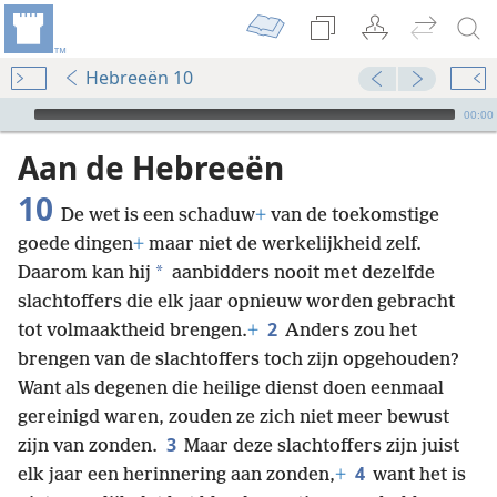
Hebreeën 10
Audio Player
00:00
Aan de Hebreeën
10
De wet is een schaduw
+
van de toekomstige
goede dingen
+
maar niet de werkelijkheid zelf.
*
Daarom kan hij
aanbidders nooit met dezelfde
slachtoffers die elk jaar opnieuw worden gebracht
2
tot volmaaktheid brengen.
+
Anders zou het
brengen van de slachtoffers toch zijn opgehouden?
Want als degenen die heilige dienst doen eenmaal
gereinigd waren, zouden ze zich niet meer bewust
3
zijn van zonden.
Maar deze slachtoffers zijn juist
4
elk jaar een herinnering aan zonden,
+
want het is