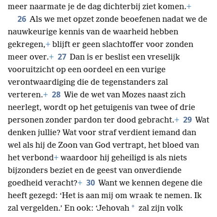
meer naarmate je de dag dichterbij ziet komen.
+
26
Als we met opzet zonde beoefenen nadat we de
nauwkeurige kennis van de waarheid hebben
gekregen,
+
blijft er geen slachtoffer voor zonden
27
meer over.
+
Dan is er beslist een vreselijk
vooruitzicht op een oordeel en een vurige
verontwaardiging die de tegenstanders zal
28
verteren.
+
Wie de wet van Mozes naast zich
neerlegt, wordt op het getuigenis van twee of drie
29
personen zonder pardon ter dood gebracht.
+
Wat
denken jullie? Wat voor straf verdient iemand dan
wel als hij de Zoon van God vertrapt, het bloed van
het verbond
+
waardoor hij geheiligd is als niets
bijzonders beziet en de geest van onverdiende
30
goedheid veracht?
+
Want we kennen degene die
heeft gezegd: ‘Het is aan mij om wraak te nemen. Ik
*
zal vergelden.’ En ook: ‘Jehovah
zal zijn volk