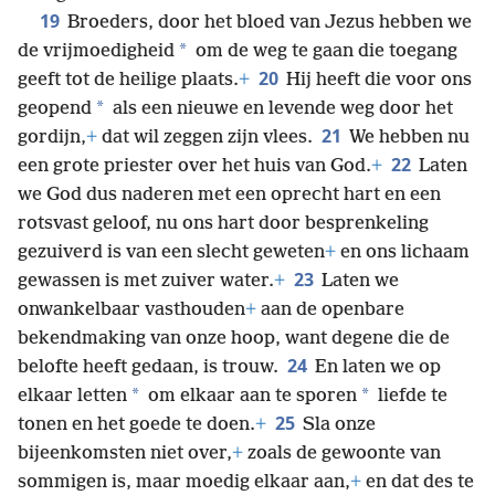
19
Broeders, door het bloed van Jezus hebben we
*
de vrijmoedigheid
om de weg te gaan die toegang
20
geeft tot de heilige plaats.
+
Hij heeft die voor ons
*
geopend
als een nieuwe en levende weg door het
21
gordijn,
+
dat wil zeggen zijn vlees.
We hebben nu
22
een grote priester over het huis van God.
+
Laten
we God dus naderen met een oprecht hart en een
rotsvast geloof, nu ons hart door besprenkeling
gezuiverd is van een slecht geweten
+
en ons lichaam
23
gewassen is met zuiver water.
+
Laten we
onwankelbaar vasthouden
+
aan de openbare
bekendmaking van onze hoop, want degene die de
24
belofte heeft gedaan, is trouw.
En laten we op
*
*
elkaar letten
om elkaar aan te sporen
liefde te
25
tonen en het goede te doen.
+
Sla onze
bijeenkomsten niet over,
+
zoals de gewoonte van
sommigen is, maar moedig elkaar aan,
+
en dat des te