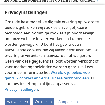
die komt, zal komen en niet op zich laten wachten’.
+
38
‘Maar mijn rechtvaardige zal leven door geloof’
+
Privacyinstellingen
*
en ‘als hij terugdeinst, heb ik
geen behagen in
39
hem’.
+
Wij horen niet bij het soort mensen dat
Om u de best mogelijke digitale ervaring op jw.org te
terugdeinst en vernietigd wordt,
+
maar bij het soort
bieden, gebruiken wij cookies en vergelijkbare
*
dat geloof heeft en daardoor in leven blijft.
technologieën. Sommige cookies zijn noodzakelijk
om onze website te laten werken en kunnen niet
worden geweigerd. U kunt het gebruik van
aanvullende cookies, die wij alleen gebruiken om uw
ervaring te verbeteren, aanvaarden of weigeren.
Nederlands
Delen
Instellingen
Geen van deze gegevens zal ooit worden verkocht of
Copyright
© 2026 Watch Tower Bible and Tract Society of Pennsylvania
voor marketingdoeleinden worden gebruikt. Lees
Gebruiksvoorwaarden
Privacybeleid
Privacyinstellingen
Inloggen
JW.ORG
voor meer informatie het
Wereldwijd beleid voor
gebruik cookies en vergelijkbare technologieën
. U
kunt uw instellingen altijd aanpassen via
Privacyinstellingen
.
Aanvaarden
Weigeren
Aanpassen