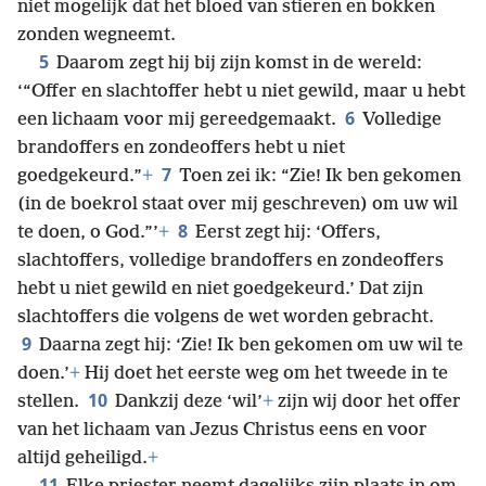
niet mogelijk dat het bloed van stieren en bokken
zonden wegneemt.
5
Daarom zegt hij bij zijn komst in de wereld:
‘“Offer en slachtoffer hebt u niet gewild, maar u hebt
6
een lichaam voor mij gereedgemaakt.
Volledige
brandoffers en zondeoffers hebt u niet
7
goedgekeurd.”
+
Toen zei ik: “Zie! Ik ben gekomen
(in de boekrol staat over mij geschreven) om uw wil
8
te doen, o God.”’
+
Eerst zegt hij: ‘Offers,
slachtoffers, volledige brandoffers en zondeoffers
hebt u niet gewild en niet goedgekeurd.’ Dat zijn
slachtoffers die volgens de wet worden gebracht.
9
Daarna zegt hij: ‘Zie! Ik ben gekomen om uw wil te
doen.’
+
Hij doet het eerste weg om het tweede in te
10
stellen.
Dankzij deze ‘wil’
+
zijn wij door het offer
van het lichaam van Jezus Christus eens en voor
altijd geheiligd.
+
11