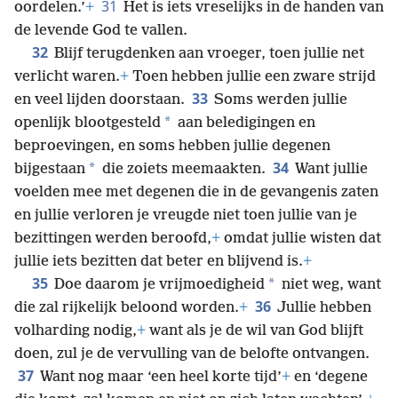
31
oordelen.’
+
Het is iets vreselijks in de handen van
de levende God te vallen.
32
Blijf terugdenken aan vroeger, toen jullie net
verlicht waren.
+
Toen hebben jullie een zware strijd
33
en veel lijden doorstaan.
Soms werden jullie
*
openlijk blootgesteld
aan beledigingen en
beproevingen, en soms hebben jullie degenen
34
*
bijgestaan
die zoiets meemaakten.
Want jullie
voelden mee met degenen die in de gevangenis zaten
en jullie verloren je vreugde niet toen jullie van je
bezittingen werden beroofd,
+
omdat jullie wisten dat
jullie iets bezitten dat beter en blijvend is.
+
35
*
Doe daarom je vrijmoedigheid
niet weg, want
36
die zal rijkelijk beloond worden.
+
Jullie hebben
volharding nodig,
+
want als je de wil van God blijft
doen, zul je de vervulling van de belofte ontvangen.
37
Want nog maar ‘een heel korte tijd’
+
en ‘degene