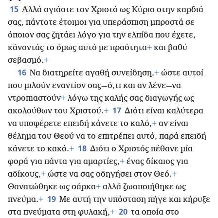
15
Αλλά αγιάστε τον Χριστό ως Κύριο στην καρδιά
σας, πάντοτε έτοιμοι για υπεράσπιση μπροστά σε
όποιον σας ζητάει λόγο για την ελπίδα που έχετε,
κάνοντάς το όμως αυτό με πραότητα
+
και βαθύ
σεβασμό.
+
16
Να διατηρείτε αγαθή συνείδηση,
+
ώστε αυτοί
που μιλούν εναντίον σας—ό,τι και αν λένε—να
ντροπιαστούν
+
λόγω της καλής σας διαγωγής ως
17
ακολούθων του Χριστού.
+
Διότι είναι καλύτερα
να υποφέρετε επειδή κάνετε το καλό,
+
αν είναι
θέλημα του Θεού να το επιτρέπει αυτό, παρά επειδή
18
κάνετε το κακό.
+
Διότι
ο Χριστός πέθανε μία
φορά για πάντα για αμαρτίες,
+
ένας δίκαιος για
αδίκους,
+
ώστε να σας οδηγήσει στον Θεό.
+
Θανατώθηκε ως σάρκα
+
αλλά ζωοποιήθηκε ως
19
πνεύμα.
+
Με αυτή την υπόσταση πήγε και κήρυξε
20
στα πνεύματα στη φυλακή,
+
τα οποία στο