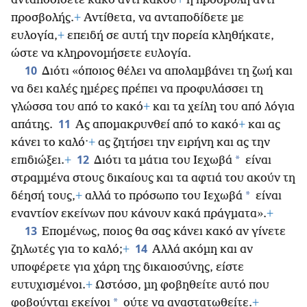
ανταποδίδετε κακό αντί κακού
+
ή προσβολή αντί
προσβολής.
+
Αντίθετα, να ανταποδίδετε με
ευλογία,
+
επειδή σε αυτή την πορεία κληθήκατε,
ώστε να κληρονομήσετε ευλογία.
10
Διότι «όποιος θέλει να απολαμβάνει τη ζωή και
να δει καλές ημέρες πρέπει να προφυλάσσει τη
γλώσσα του από το κακό
+
και τα χείλη του από λόγια
11
απάτης.
Ας απομακρυνθεί από το κακό
+
και ας
κάνει το καλό·
+
ας ζητήσει την ειρήνη και ας την
12
*
επιδιώξει.
+
Διότι τα μάτια του Ιεχωβά
είναι
στραμμένα στους δικαίους και τα αφτιά του ακούν τη
*
δέησή τους,
+
αλλά το πρόσωπο του Ιεχωβά
είναι
εναντίον εκείνων που κάνουν κακά πράγματα».
+
13
Επομένως, ποιος θα σας κάνει κακό αν γίνετε
14
ζηλωτές για το καλό;
+
Αλλά ακόμη και αν
υποφέρετε για χάρη της δικαιοσύνης, είστε
ευτυχισμένοι.
+
Ωστόσο, μη φοβηθείτε αυτό που
*
φοβούνται εκείνοι
ούτε να αναστατωθείτε.
+