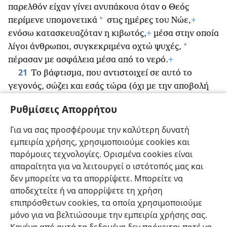
παρελθόν είχαν γίνει ανυπάκουα όταν ο Θεός
*
περίμενε υπομονετικά
στις ημέρες του Νώε,
+
ενόσω κατασκευαζόταν η κιβωτός,
+
μέσα στην οποία
*
λίγοι άνθρωποι, συγκεκριμένα οχτώ ψυχές,
πέρασαν με ασφάλεια μέσα από το νερό.
+
21
Το βάφτισμα, που αντιστοιχεί σε αυτό το
γεγονός, σώζει και εσάς τώρα (όχι με την αποβολή
της ακαθαρσίας της σάρκας, αλλά με το αίτημα που
Ρυθμίσεις Απορρήτου
υποβάλλεται στον Θεό για αγαθή συνείδηση),
+
μέσω
22
της ανάστασης του Ιησού Χριστού.
Αυτός είναι
Για να σας προσφέρουμε την καλύτερη δυνατή
στα δεξιά του Θεού,
+
γιατί πήγε στον ουρανό, και
εμπειρία χρήσης, χρησιμοποιούμε cookies και
άγγελοι και εξουσίες και δυνάμεις υποτάχθηκαν σε
παρόμοιες τεχνολογίες. Ορισμένα cookies είναι
αυτόν.
+
απαραίτητα για να λειτουργεί ο ιστότοπός μας και
δεν μπορείτε να τα απορρίψετε. Μπορείτε να
αποδεχτείτε ή να απορρίψετε τη χρήση
επιπρόσθετων cookies, τα οποία χρησιμοποιούμε
μόνο για να βελτιώσουμε την εμπειρία χρήσης σας.
Ελληνική
Κοινή Χρήση
Προτιμήσεις