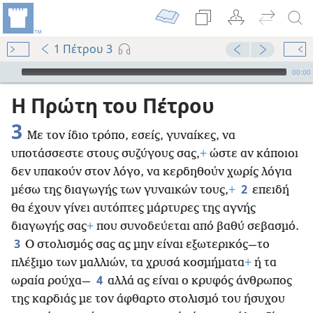
1 Πέτρου 3
Audio Player
00:00
Η Πρώτη του Πέτρου
3
Με τον ίδιο τρόπο, εσείς, γυναίκες, να
υποτάσσεστε στους συζύγους σας,
+
ώστε αν κάποιοι
δεν υπακούν στον λόγο, να κερδηθούν χωρίς λόγια
2
μέσω της διαγωγής των γυναικών τους,
+
επειδή
θα έχουν γίνει αυτόπτες μάρτυρες της αγνής
διαγωγής σας
+
που συνοδεύεται από βαθύ σεβασμό.
3
Ο στολισμός σας ας μην είναι εξωτερικός—το
πλέξιμο των μαλλιών, τα χρυσά κοσμήματα
+
ή τα
4
ωραία ρούχα—
αλλά ας είναι ο κρυφός άνθρωπος
της καρδιάς με τον άφθαρτο στολισμό του ήσυχου