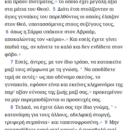
και πράου πνεύματος,
+
το οποίο έχει μεγάλη αξία
5
στα μάτια του Θεού.
Διότι έτσι στολίζονταν οι
άγιες γυναίκες του παρελθόντος οι οποίες έλπιζαν
στον Θεό, υποτασσόμενες στους συζύγους τους,
6
όπως η Σάρρα υπάκουε στον Αβραάμ,
αποκαλώντας τον «κύριο».
+
Και εσείς έχετε γίνει
παιδιά της, αν κάνετε το καλό και δεν ενδίδετε στον
φόβο.
+
7
Εσείς, άντρες, με τον ίδιο τρόπο, να κατοικείτε
*
μαζί τους σύμφωνα με τη γνώση.
Να αποδίδετε
τιμή σε αυτές
+
ως πιο αδύναμο σκεύος, το
γυναικείο, εφόσον είναι και εκείνες κληρονόμοι της
παρ’ αξίαν εύνοιας της ζωής μαζί σας,
+
προκειμένου
να μην παρεμποδίζονται οι προσευχές σας.
8
*
Τελικά, να έχετε όλοι σας την ίδια γνώμη,
+
κατανόηση για τους άλλους, αδελφική στοργή,
9
τρυφερή συμπόνια
+
και ταπεινοφροσύνη.
+
Μην