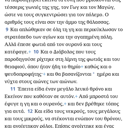
να παροδηγήσει εκείνα τα έθνη που βρίσκονται στις
τέσσερις γωνιές της γης, τον Γωγ και τον Μαγώγ,
ώστε να τους συγκεντρώσει για τον πόλεμο. Ο
αριθμός τους είναι σαν την άμμο της θάλασσας.
9
Και απλώθηκαν σε όλη τη γη και περικύκλωσαν το
στρατόπεδο των αγίων και την αγαπημένη πόλη.
Αλλά έπεσε φωτιά από τον ουρανό και τους
10
κατέφαγε.
+
Και ο Διάβολος που τους
παροδηγούσε ρίχτηκε στη λίμνη της φωτιάς και του
θειαφιού, όπου ήταν ήδη το θηρίο
+
καθώς και ο
*
ψευδοπροφήτης·
+
και θα βασανίζονται
ημέρα και
νύχτα στους αιώνες των αιώνων.
11
Έπειτα είδα έναν μεγάλο λευκό θρόνο και
Εκείνον που καθόταν σε αυτόν.
+
Από μπροστά του
έφυγε η γη και ο ουρανός,
+
και δεν βρέθηκε τόπος
12
για αυτά.
Και είδα τους νεκρούς, τους μεγάλους
και τους μικρούς, να στέκονται ενώπιον του θρόνου,
και ανοίχτηκαν ρόλοι. Επίσης ανοίχτηκε και ένας