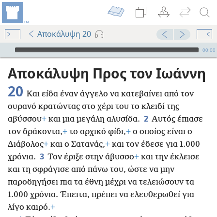
Αποκάλυψη 20
Audio Player
00:00
Αποκάλυψη Προς τον Ιωάννη
20
Και είδα έναν άγγελο να κατεβαίνει από τον
ουρανό κρατώντας στο χέρι του το κλειδί της
2
αβύσσου
+
και μια μεγάλη αλυσίδα.
Αυτός έπιασε
τον δράκοντα,
+
το αρχικό φίδι,
+
ο οποίος είναι ο
Διάβολος
+
και ο Σατανάς,
+
και τον έδεσε για 1.000
3
χρόνια.
Τον έριξε στην άβυσσο
+
και την έκλεισε
και τη σφράγισε από πάνω του, ώστε να μην
παροδηγήσει πια τα έθνη μέχρι να τελειώσουν τα
1.000 χρόνια. Έπειτα, πρέπει να ελευθερωθεί για
λίγο καιρό.
+