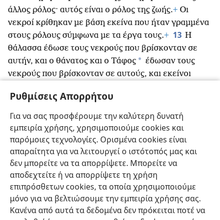
άλλος ρόλος· αυτός είναι ο ρόλος της ζωής.
+
Οι
νεκροί κρίθηκαν με βάση εκείνα που ήταν γραμμένα
13
στους ρόλους σύμφωνα με τα έργα τους.
+
Η
θάλασσα έδωσε τους νεκρούς που βρίσκονταν σε
*
αυτήν, και ο θάνατος και ο Τάφος
έδωσαν τους
νεκρούς που βρίσκονταν σε αυτούς, και εκείνοι
κρίθηκαν ατομικά σύμφωνα με τα έργα τους.
+
Ρυθμίσεις Απορρήτου
14
*
Τότε ο θάνατος και ο Τάφος
ρίχτηκαν στη
λίμνη
της φωτιάς.
+
Αυτός είναι ο δεύτερος
Για να σας προσφέρουμε την καλύτερη δυνατή
15
θάνατος,
+
η λίμνη της φωτιάς.
+
Επιπλέον, όποιος
εμπειρία χρήσης, χρησιμοποιούμε cookies και
δεν βρέθηκε γραμμένος στο βιβλίο της ζωής
+
παρόμοιες τεχνολογίες. Ορισμένα cookies είναι
ρίχτηκε στη λίμνη της φωτιάς.
+
απαραίτητα για να λειτουργεί ο ιστότοπός μας και
δεν μπορείτε να τα απορρίψετε. Μπορείτε να
αποδεχτείτε ή να απορρίψετε τη χρήση
επιπρόσθετων cookies, τα οποία χρησιμοποιούμε
μόνο για να βελτιώσουμε την εμπειρία χρήσης σας.
Ελληνική
Κοινή Χρήση
Προτιμήσεις
Κανένα από αυτά τα δεδομένα δεν πρόκειται ποτέ να
Copyright
© 2026 Watch Tower Bible and Tract Society of Pennsylvania