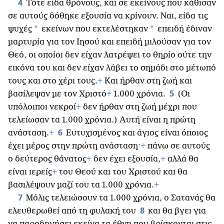
4
Τότε είδα θρόνους, και σε εκείνους που κάθισαν
σε αυτούς δόθηκε εξουσία να κρίνουν. Ναι, είδα τις
*
*
ψυχές
εκείνων που εκτελέστηκαν
επειδή έδιναν
μαρτυρία για τον Ιησού και επειδή μιλούσαν για τον
Θεό, οι οποίοι δεν είχαν λατρέψει το θηρίο ούτε την
εικόνα του και δεν είχαν λάβει το σημάδι στο μέτωπό
τους και στο χέρι τους.
+
Και ήρθαν στη ζωή και
5
βασίλεψαν με τον Χριστό
+
1.000 χρόνια.
(Οι
υπόλοιποι νεκροί
+
δεν ήρθαν στη ζωή μέχρι που
τελείωσαν τα 1.000 χρόνια.) Αυτή είναι η πρώτη
6
ανάσταση.
+
Ευτυχισμένος και άγιος είναι όποιος
έχει μέρος στην πρώτη ανάσταση·
+
πάνω σε αυτούς
ο δεύτερος θάνατος
+
δεν έχει εξουσία,
+
αλλά θα
είναι ιερείς
+
του Θεού και του Χριστού και θα
βασιλέψουν μαζί του τα 1.000 χρόνια.
+
7
Μόλις τελειώσουν τα 1.000 χρόνια, ο Σατανάς θα
8
ελευθερωθεί από τη φυλακή του
και θα βγει για