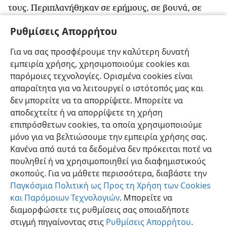
τους. Περιπλανήθηκαν σε ερήμους, σε βουνά, σε
σπηλιές
+
και σε τρύπες της γης.
Ρυθμίσεις Απορρήτου
39
Και εντούτοις όλοι αυτοί, μολονότι έλαβαν
καλή μαρτυρία λόγω της πίστης τους, δεν γεύτηκαν
Για να σας προσφέρουμε την καλύτερη δυνατή
40
την εκπλήρωση της υπόσχεσης,
επειδή ο Θεός
εμπειρία χρήσης, χρησιμοποιούμε cookies και
προείδε κάτι καλύτερο για εμάς,
+
ώστε αυτοί να μην
παρόμοιες τεχνολογίες. Ορισμένα cookies είναι
τελειοποιηθούν χωρίς εμάς.
απαραίτητα για να λειτουργεί ο ιστότοπός μας και
δεν μπορείτε να τα απορρίψετε. Μπορείτε να
αποδεχτείτε ή να απορρίψετε τη χρήση
επιπρόσθετων cookies, τα οποία χρησιμοποιούμε
μόνο για να βελτιώσουμε την εμπειρία χρήσης σας.
Ελληνική
Κοινή Χρήση
Προτιμήσεις
Κανένα από αυτά τα δεδομένα δεν πρόκειται ποτέ να
Copyright
© 2026 Watch Tower Bible and Tract Society of Pennsylvania
πουληθεί ή να χρησιμοποιηθεί για διαφημιστικούς
Όροι Χρήσης
Πολιτική Απορρήτου
Ρυθμίσεις Απορρήτου
σκοπούς. Για να μάθετε περισσότερα, διαβάστε την
Σύνδεση
JW.ORG
Παγκόσμια Πολιτική ως Προς τη Χρήση των Cookies
και Παρόμοιων Τεχνολογιών
. Μπορείτε να
διαμορφώσετε τις ρυθμίσεις σας οποιαδήποτε
στιγμή πηγαίνοντας στις
Ρυθμίσεις Απορρήτου
.