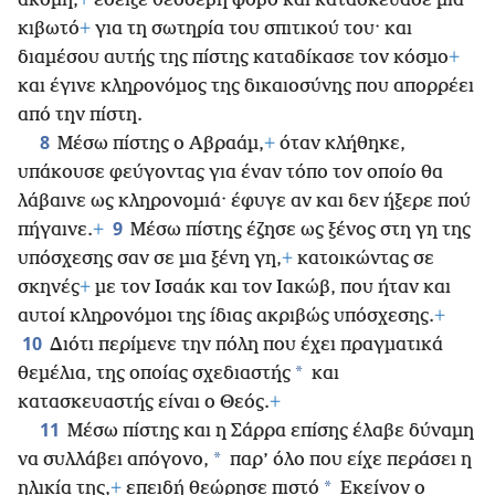
ακόμη,
+
έδειξε θεοσεβή φόβο και κατασκεύασε μια
κιβωτό
+
για τη σωτηρία του σπιτικού του· και
διαμέσου αυτής της πίστης καταδίκασε τον κόσμο
+
και έγινε κληρονόμος της δικαιοσύνης που απορρέει
από την πίστη.
8
Μέσω πίστης ο Αβραάμ,
+
όταν κλήθηκε,
υπάκουσε φεύγοντας για έναν τόπο τον οποίο θα
λάβαινε ως κληρονομιά· έφυγε αν και δεν ήξερε πού
9
πήγαινε.
+
Μέσω πίστης έζησε ως ξένος στη γη της
υπόσχεσης σαν σε μια ξένη γη,
+
κατοικώντας σε
σκηνές
+
με τον Ισαάκ και τον Ιακώβ,
που ήταν και
αυτοί κληρονόμοι της ίδιας ακριβώς υπόσχεσης.
+
10
Διότι περίμενε την πόλη που έχει πραγματικά
*
θεμέλια, της οποίας σχεδιαστής
και
κατασκευαστής είναι ο Θεός.
+
11
Μέσω πίστης και η Σάρρα επίσης έλαβε δύναμη
*
να συλλάβει απόγονο,
παρ’ όλο που είχε περάσει η
*
ηλικία της,
+
επειδή θεώρησε πιστό
Εκείνον ο