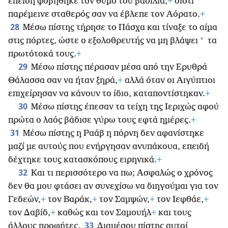
επειδή φοβήθηκε τον θυμό του βασιλιά,
+
διότι
παρέμεινε σταθερός σαν να έβλεπε τον Αόρατο.
+
28
Μέσω πίστης τήρησε το Πάσχα και τίναξε το αίμα
*
στις πόρτες, ώστε ο εξολοθρευτής να μη βλάψει
τα
πρωτότοκά τους.
+
29
Μέσω πίστης πέρασαν μέσα από την Ερυθρά
Θάλασσα σαν να ήταν ξηρά,
+
αλλά όταν οι Αιγύπτιοι
επιχείρησαν να κάνουν το ίδιο, καταποντίστηκαν.
+
30
Μέσω πίστης έπεσαν τα τείχη της Ιεριχώς αφού
πρώτα ο λαός βάδισε γύρω τους εφτά ημέρες.
+
31
Μέσω πίστης η Ραάβ η πόρνη δεν αφανίστηκε
μαζί με αυτούς που ενήργησαν ανυπάκουα, επειδή
δέχτηκε τους κατασκόπους ειρηνικά.
+
32
Και τι περισσότερο να πω; Ασφαλώς ο χρόνος
δεν θα μου φτάσει αν συνεχίσω να διηγούμαι για τον
Γεδεών,
+
τον Βαράκ,
+
τον Σαμψών,
+
τον Ιεφθάε,
+
τον Δαβίδ,
+
καθώς και τον Σαμουήλ
+
και τους
33
άλλους προφήτες.
Διαμέσου πίστης αυτοί