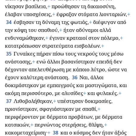
νίκησαν βασίλεια,
+
προώθησαν τη δικαιοσύνη,
έλαβαν υποσχέσεις,
+
έφραξαν στόματα λιονταριών,
+
34
έσβησαν τη δύναμη της φωτιάς,
+
διέφυγαν από
την κόψη του σπαθιού,
+
ήταν αδύναμοι αλλά
ενδυναμώθηκαν,
+
έγιναν κραταιοί στον πόλεμο,
+
κατατρόπωσαν στρατεύματα εισβολέων.
+
35
Γυναίκες πήραν πίσω τους νεκρούς τους μέσω
ανάστασης,
+
ενώ άλλοι βασανίστηκαν επειδή δεν
δέχονταν απελευθέρωση με κάποιο λύτρο, ώστε να
36
έχουν καλύτερη ανάσταση.
Ναι, άλλοι
δοκιμάστηκαν με εμπαιγμούς και μαστιγώματα, και
ακόμη περισσότερο, με αλυσίδες
+
και φυλακές.
+
37
Λιθοβολήθηκαν,
+
υπέστησαν δοκιμασίες,
πριονίστηκαν, σφαγιάστηκαν με σπαθί,
+
περιφέρονταν με δέρματα προβάτων, με δέρματα
κατσικιών,
+
περνώντας στερήσεις, θλίψη,
+
38
κακομεταχείριση·
+
και ο κόσμος δεν ήταν άξιός