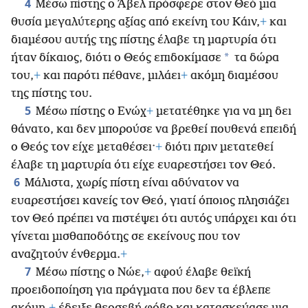
4
Μέσω πίστης ο Άβελ πρόσφερε στον Θεό μια
θυσία μεγαλύτερης αξίας από εκείνη του Κάιν,
+
και
διαμέσου αυτής της πίστης έλαβε τη μαρτυρία ότι
*
ήταν δίκαιος, διότι ο Θεός επιδοκίμασε
τα δώρα
του,
+
και παρότι πέθανε, μιλάει
+
ακόμη διαμέσου
της πίστης του.
5
Μέσω πίστης ο Ενώχ
+
μετατέθηκε για να μη δει
θάνατο, και δεν μπορούσε να βρεθεί πουθενά επειδή
ο Θεός τον είχε μεταθέσει·
+
διότι πριν μετατεθεί
έλαβε τη μαρτυρία ότι είχε ευαρεστήσει τον Θεό.
6
Μάλιστα, χωρίς πίστη είναι αδύνατον να
ευαρεστήσει κανείς τον Θεό, γιατί όποιος πλησιάζει
τον Θεό πρέπει να πιστέψει ότι αυτός υπάρχει και ότι
γίνεται μισθαποδότης σε εκείνους που τον
αναζητούν ένθερμα.
+
7
Μέσω πίστης ο Νώε,
+
αφού έλαβε θεϊκή
προειδοποίηση για πράγματα που δεν τα έβλεπε