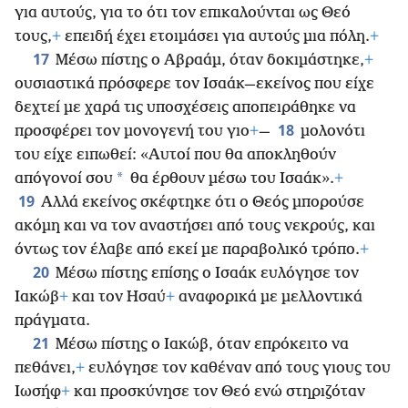
για αυτούς, για το ότι τον επικαλούνται ως Θεό
τους,
+
επειδή έχει ετοιμάσει για αυτούς μια πόλη.
+
17
Μέσω πίστης ο Αβραάμ, όταν δοκιμάστηκε,
+
ουσιαστικά πρόσφερε τον Ισαάκ—εκείνος που είχε
δεχτεί με χαρά τις υποσχέσεις αποπειράθηκε να
18
προσφέρει τον μονογενή του γιο
+
—
μολονότι
του είχε ειπωθεί: «Αυτοί που θα αποκληθούν
*
απόγονοί σου
θα έρθουν μέσω του Ισαάκ».
+
19
Αλλά εκείνος σκέφτηκε ότι ο Θεός μπορούσε
ακόμη και να τον αναστήσει από τους νεκρούς, και
όντως τον έλαβε από εκεί με παραβολικό τρόπο.
+
20
Μέσω πίστης επίσης ο Ισαάκ ευλόγησε τον
Ιακώβ
+
και τον Ησαύ
+
αναφορικά με μελλοντικά
πράγματα.
21
Μέσω πίστης ο Ιακώβ, όταν επρόκειτο να
πεθάνει,
+
ευλόγησε τον καθέναν από τους γιους του
Ιωσήφ
+
και προσκύνησε τον Θεό ενώ στηριζόταν