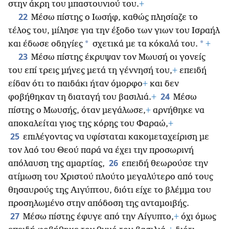
στην άκρη του μπαστουνιού του.
+
22
Μέσω πίστης ο Ιωσήφ, καθώς πλησίαζε το
τέλος του, μίλησε για την έξοδο των γιων του Ισραήλ
*
*
και έδωσε οδηγίες
σχετικά με τα κόκαλά του.
+
23
Μέσω πίστης έκρυψαν τον Μωυσή οι γονείς
του επί τρεις μήνες μετά τη γέννησή του,
+
επειδή
είδαν ότι το παιδάκι ήταν όμορφο
+
και δεν
24
φοβήθηκαν τη διαταγή του βασιλιά.
+
Μέσω
πίστης ο Μωυσής, όταν μεγάλωσε,
+
αρνήθηκε να
αποκαλείται γιος της κόρης του Φαραώ,
+
25
επιλέγοντας να υφίσταται κακομεταχείριση με
τον λαό του Θεού παρά να έχει την προσωρινή
26
απόλαυση της αμαρτίας,
επειδή θεωρούσε την
ατίμωση του Χριστού πλούτο μεγαλύτερο από τους
θησαυρούς της Αιγύπτου, διότι είχε το βλέμμα του
προσηλωμένο στην απόδοση της ανταμοιβής.
27
Μέσω πίστης έφυγε από την Αίγυπτο,
+
όχι όμως