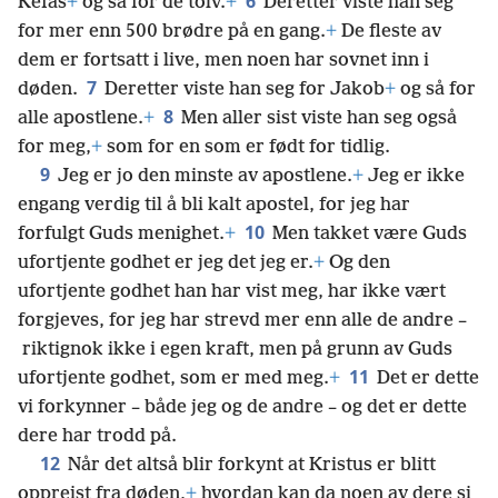
6
Kefas
+
og så for de tolv.
+
Deretter viste han seg
for mer enn 500 brødre på en gang.
+
De fleste av
dem er fortsatt i live, men noen har sovnet inn i
7
døden.
Deretter viste han seg for Jakob
+
og så for
8
alle apostlene.
+
Men aller sist viste han seg også
for meg,
+
som for en som er født for tidlig.
9
Jeg er jo den minste av apostlene.
+
Jeg er ikke
engang verdig til å bli kalt apostel, for jeg har
10
forfulgt Guds menighet.
+
Men takket være Guds
ufortjente godhet er jeg det jeg er.
+
Og den
ufortjente godhet han har vist meg, har ikke vært
forgjeves, for jeg har strevd mer enn alle de andre –
riktignok ikke i egen kraft, men på grunn av Guds
11
ufortjente godhet, som er med meg.
+
Det er dette
vi forkynner – både jeg og de andre – og det er dette
dere har trodd på.
12
Når det altså blir forkynt at Kristus er blitt
oppreist fra døden,
+
hvordan kan da noen av dere si