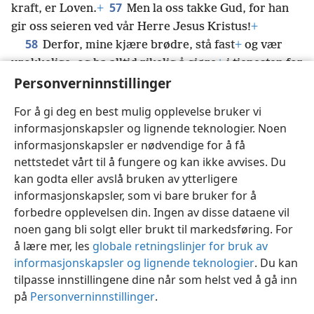
57
kraft, er Loven.
+
Men la oss takke Gud, for han
gir oss seieren ved vår Herre Jesus Kristus!
+
58
Derfor, mine kjære brødre, stå fast
+
og vær
urokkelige, og ha alltid rikelig å gjøre
+
i tjenesten for
Personverninnstillinger
Herren. For dere vet at deres arbeid i forbindelse
*
med Herren ikke er forgjeves.
+
For å gi deg en best mulig opplevelse bruker vi
informasjonskapsler og lignende teknologier. Noen
informasjonskapsler er nødvendige for å få
nettstedet vårt til å fungere og kan ikke avvises. Du
Norsk
Del
Innstillinger
kan godta eller avslå bruken av ytterligere
Copyright
© 2026 Watch Tower Bible and Tract Society of Pennsylvania
informasjonskapsler, som vi bare bruker for å
Vilkår for bruk
Personvern
Personverninnstillinger
JW.ORG
forbedre opplevelsen din. Ingen av disse dataene vil
Logg inn
noen gang bli solgt eller brukt til markedsføring. For
å lære mer, les
globale retningslinjer for bruk av
informasjonskapsler og lignende teknologier
. Du kan
tilpasse innstillingene dine når som helst ved å gå inn
på
Personverninnstillinger
.