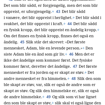
Det som blir sådd, er forgjengelig, men det som blir
43
oppreist, er uforgjengelig.
+
Det blir sådd
i vanære, det blir oppreist i herlighet.
+
Det blir sådd i
44
svakhet, det blir oppreist i kraft.
+
Det blir sådd
en fysisk kropp, det blir oppreist en åndelig kropp.
+
Om det finnes en fysisk kropp, finnes det også en
45
åndelig.
Slik står det skrevet: «Det første
mennesket, Adam, ble en levende person.»
+
Den
46
siste Adam ble en ånd som gir liv.
+
Men det er
ikke det åndelige som kommer først. Det fysiske
47
kommer først, deretter det åndelige.
Det første
mennesket er fra jorden og er skapt av støv.
+
Det
48
andre mennesket er fra himmelen.
+
Slik den som
ble skapt av støv, var, slik er også de andre som er
skapt av støv. Og slik den himmelske er, slik er også
49
de andre himmelske.
+
Og slik som vi har lignet
den som ble skapt av støv,
+
slik skal vi også ligne den