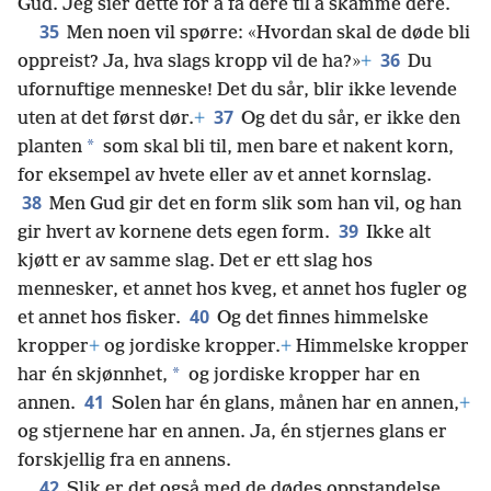
Gud. Jeg sier dette for å få dere til å skamme dere.
35
Men noen vil spørre: «Hvordan skal de døde bli
36
oppreist? Ja, hva slags kropp vil de ha?»
+
Du
ufornuftige menneske! Det du sår, blir ikke levende
37
uten at det først dør.
+
Og det du sår, er ikke den
*
planten
som skal bli til, men bare et nakent korn,
for eksempel av hvete eller av et annet kornslag.
38
Men Gud gir det en form slik som han vil, og han
39
gir hvert av kornene dets egen form.
Ikke alt
kjøtt er av samme slag. Det er ett slag hos
mennesker, et annet hos kveg, et annet hos fugler og
40
et annet hos fisker.
Og det finnes himmelske
kropper
+
og jordiske kropper.
+
Himmelske kropper
*
har én skjønnhet,
og jordiske kropper har en
41
annen.
Solen har én glans, månen har en annen,
+
og stjernene har en annen. Ja, én stjernes glans er
forskjellig fra en annens.
42
Slik er det også med de dødes oppstandelse.