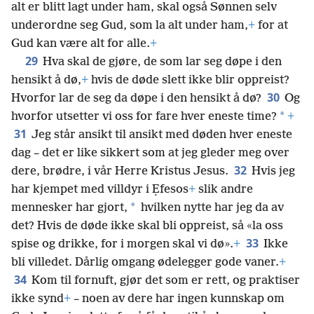
alt er blitt lagt under ham, skal også Sønnen selv
underordne seg Gud, som la alt under ham,
+
for at
Gud kan være alt for alle.
+
29
Hva skal de gjøre, de som lar seg døpe i den
hensikt å dø,
+
hvis de døde slett ikke blir oppreist?
30
Hvorfor lar de seg da døpe i den hensikt å dø?
Og
*
hvorfor utsetter vi oss for fare hver eneste time?
+
31
Jeg står ansikt til ansikt med døden hver eneste
dag – det er like sikkert som at jeg gleder meg over
32
dere, brødre, i vår Herre Kristus Jesus.
Hvis jeg
har kjempet med villdyr i Ẹfesos
+
slik andre
*
mennesker har gjort,
hvilken nytte har jeg da av
det? Hvis de døde ikke skal bli oppreist, så «la oss
33
spise og drikke, for i morgen skal vi dø».
+
Ikke
bli villedet. Dårlig omgang ødelegger gode vaner.
+
34
Kom til fornuft, gjør det som er rett, og praktiser
ikke synd
+
– noen av dere har ingen kunnskap om