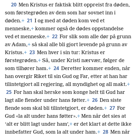
20
Men Kristus er faktisk blitt oppreist fra døden,
som førstegrøden av dem som har sovnet inn i
21
døden.
+
I og med at døden kom ved et
menneske,
+
kommer også de dødes oppstandelse
22
ved et menneske.
+
For slik som alle dør på grunn
av Adam,
+
så skal alle bli gjort levende på grunn av
23
Kristus.
+
Men hver i sin tur: Kristus er
førstegrøden.
+
Så, under Kristi nærvær, følger de
24
som tilhører ham.
+
Deretter kommer enden, når
han overgir Riket til sin Gud og Far, etter at han har
tilintetgjort all regjering, all myndighet og all makt.
+
25
For han skal herske som konge helt til Gud har
26
lagt alle fiender under hans føtter.
+
Den siste
27
fiende som skal bli tilintetgjort, er døden.
+
For
Gud «la alt under hans føtter».
+
Men når det sies at
‘alt er blitt lagt under ham’,
+
er det klart at dette ikke
28
innbefatter Gud, som la alt under ham.
+
Men når