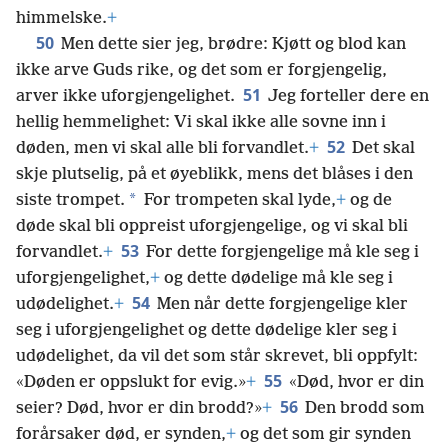
himmelske.
+
50
Men dette sier jeg, brødre: Kjøtt og blod kan
ikke arve Guds rike, og det som er forgjengelig,
51
arver ikke uforgjengelighet.
Jeg forteller dere en
hellig hemmelighet: Vi skal ikke alle sovne inn i
52
døden, men vi skal alle bli forvandlet.
+
Det skal
skje plutselig, på et øyeblikk, mens det blåses i den
*
siste trompet.
For trompeten skal lyde,
+
og de
døde skal bli oppreist uforgjengelige, og vi skal bli
53
forvandlet.
+
For dette forgjengelige må kle seg i
uforgjengelighet,
+
og dette dødelige må kle seg i
54
udødelighet.
+
Men når dette forgjengelige kler
seg i uforgjengelighet og dette dødelige kler seg i
udødelighet, da vil det som står skrevet, bli oppfylt:
55
«Døden er oppslukt for evig.»
+
«Død, hvor er din
56
seier? Død, hvor er din brodd?»
+
Den brodd som
forårsaker død, er synden,
+
og det som gir synden