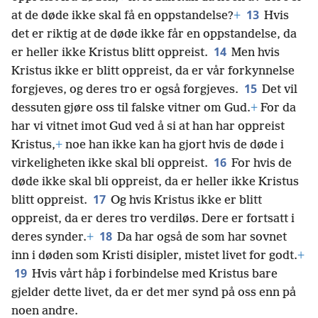
13
at de døde ikke skal få en oppstandelse?
+
Hvis
det er riktig at de døde ikke får en oppstandelse, da
14
er heller ikke Kristus blitt oppreist.
Men hvis
Kristus ikke er blitt oppreist, da er vår forkynnelse
15
forgjeves, og deres tro er også forgjeves.
Det vil
dessuten gjøre oss til falske vitner om Gud.
+
For da
har vi vitnet imot Gud ved å si at han har oppreist
Kristus,
+
noe han ikke kan ha gjort hvis de døde i
16
virkeligheten ikke skal bli oppreist.
For hvis de
døde ikke skal bli oppreist, da er heller ikke Kristus
17
blitt oppreist.
Og hvis Kristus ikke er blitt
oppreist, da er deres tro verdiløs. Dere er fortsatt i
18
deres synder.
+
Da har også de som har sovnet
inn i døden som Kristi disipler, mistet livet for godt.
+
19
Hvis vårt håp i forbindelse med Kristus bare
gjelder dette livet, da er det mer synd på oss enn på
noen andre.