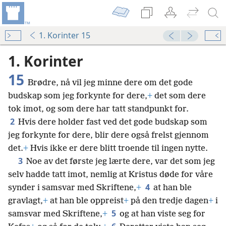
1. Korinter 15
1. Korinter
15
Brødre, nå vil jeg minne dere om det gode
budskap som jeg forkynte for dere,
+
det som dere
tok imot, og som dere har tatt standpunkt for.
2
Hvis dere holder fast ved det gode budskap som
jeg forkynte for dere, blir dere også frelst gjennom
det.
+
Hvis ikke er dere blitt troende til ingen nytte.
3
Noe av det første jeg lærte dere, var det som jeg
selv hadde tatt imot, nemlig at Kristus døde for våre
4
synder i samsvar med Skriftene,
+
at han ble
gravlagt,
+
at han ble oppreist
+
på den tredje dagen
+
i
5
samsvar med Skriftene,
+
og at han viste seg for