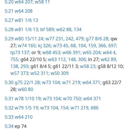
5:20
w64 207;
w58 11
5:21
w64 208
5:27
w81 1/6 13
5:28
w81 1/6 13;
bf 589;
w62 88,
134
5:29
w80 15/11 24;
w77 231,
242,
479;
g77 8/6 28;
qw
27;
w74 165;
kj 326;
w73 45,
68,
104,
159,
366,
697;
tp73 137;
or 9;
w68 453;
w66 391;
w65 204;
w64 4,
755;
g64 22/10 5;
w63 112,
148,
306;
ln 27;
w62 89,
138,
293;
g61 8/4 5;
g61 22/11 3;
w58 23;
g58 8/12 10;
w57 373;
w52 311;
w50 309
5:30
g75 22/1 28;
w73 104;
w71 219;
w64 371;
g63 22/7
28;
w60 80
5:31
w78 1/10 19;
w73 104;
w70 750;
w64 371
5:32
w79 1/5 19;
w73 104,
154;
w71 219,
686
5:33
w64 210
5:34
ep 74