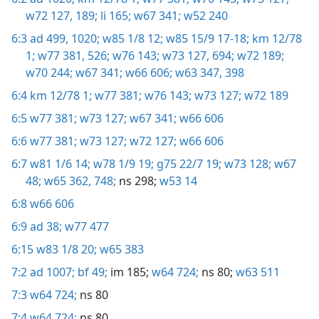
w72 127,
189;
li 165;
w67 341;
w52 240
6:3
ad 499,
1020;
w85 1/8 12;
w85 15/9 17-18;
km 12/78
1;
w77 381,
526;
w76 143;
w73 127,
694;
w72 189;
w70 244;
w67 341;
w66 606;
w63 347,
398
6:4
km 12/78 1;
w77 381;
w76 143;
w73 127;
w72 189
6:5
w77 381;
w73 127;
w67 341;
w66 606
6:6
w77 381;
w73 127;
w72 127;
w66 606
6:7
w81 1/6 14;
w78 1/9 19;
g75 22/7 19;
w73 128;
w67
48;
w65 362,
748;
ns 298;
w53 14
6:8
w66 606
6:9
ad 38;
w77 477
6:15
w83 1/8 20;
w65 383
7:2
ad 1007;
bf 49;
im 185;
w64 724;
ns 80;
w63 511
7:3
w64 724;
ns 80
7:4
w64 724;
ns 80