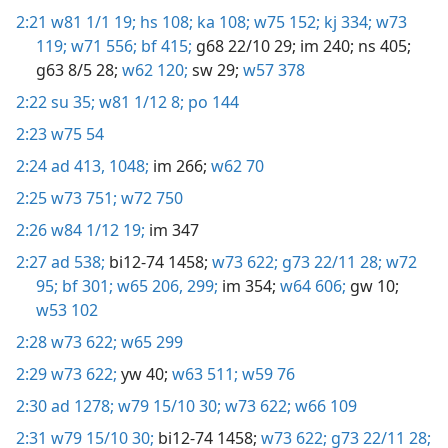
2:21
w81 1/1 19;
hs 108;
ka 108;
w75 152;
kj 334;
w73
119;
w71 556;
bf 415;
g68 22/10 29;
im 240;
ns 405;
g63 8/5 28;
w62 120;
sw 29;
w57 378
2:22
su 35;
w81 1/12 8;
po 144
2:23
w75 54
2:24
ad 413,
1048;
im 266;
w62 70
2:25
w73 751;
w72 750
2:26
w84 1/12 19;
im 347
2:27
ad 538;
bi12-74 1458;
w73 622;
g73 22/11 28;
w72
95;
bf 301;
w65 206,
299;
im 354;
w64 606;
gw 10;
w53 102
2:28
w73 622;
w65 299
2:29
w73 622;
yw 40;
w63 511;
w59 76
2:30
ad 1278;
w79 15/10 30;
w73 622;
w66 109
2:31
w79 15/10 30;
bi12-74 1458;
w73 622;
g73 22/11 28;