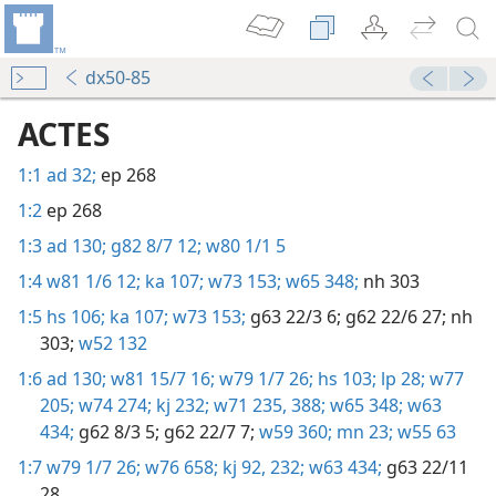
dx50-85
ACTES
1:1
ad 32;
ep 268
1:2
ep 268
1:3
ad 130;
g82 8/7 12;
w80 1/1 5
1:4
w81 1/6 12;
ka 107;
w73 153;
w65 348;
nh 303
1:5
hs 106;
ka 107;
w73 153;
g63 22/3 6;
g62 22/6 27;
nh
303;
w52 132
1:6
ad 130;
w81 15/7 16;
w79 1/7 26;
hs 103;
lp 28;
w77
205;
w74 274;
kj 232;
w71 235,
388;
w65 348;
w63
434;
g62 8/3 5;
g62 22/7 7;
w59 360;
mn 23;
w55 63
1:7
w79 1/7 26;
w76 658;
kj 92,
232;
w63 434;
g63 22/11
28