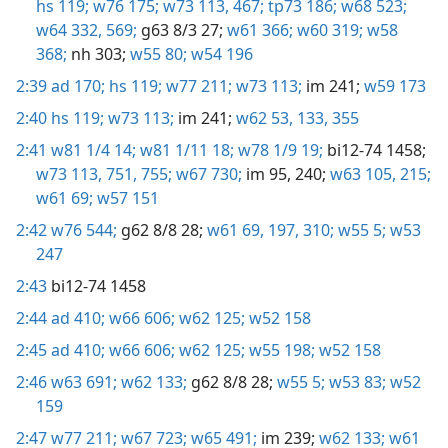
hs 119;
w76 175;
w73 113,
467;
tp73 186;
w68 523;
w64 332,
569;
g63 8/3 27;
w61 366;
w60 319;
w58
368;
nh 303;
w55 80;
w54 196
2:39
ad 170;
hs 119;
w77 211;
w73 113;
im 241;
w59 173
2:40
hs 119;
w73 113;
im 241;
w62 53,
133,
355
2:41
w81 1/4 14;
w81 1/11 18;
w78 1/9 19;
bi12-74 1458;
w73 113,
751,
755;
w67 730;
im 95,
240;
w63 105,
215;
w61 69;
w57 151
2:42
w76 544;
g62 8/8 28;
w61 69,
197,
310;
w55 5;
w53
247
2:43
bi12-74 1458
2:44
ad 410;
w66 606;
w62 125;
w52 158
2:45
ad 410;
w66 606;
w62 125;
w55 198;
w52 158
2:46
w63 691;
w62 133;
g62 8/8 28;
w55 5;
w53 83;
w52
159
2:47
w77 211;
w67 723;
w65 491;
im 239;
w62 133;
w61