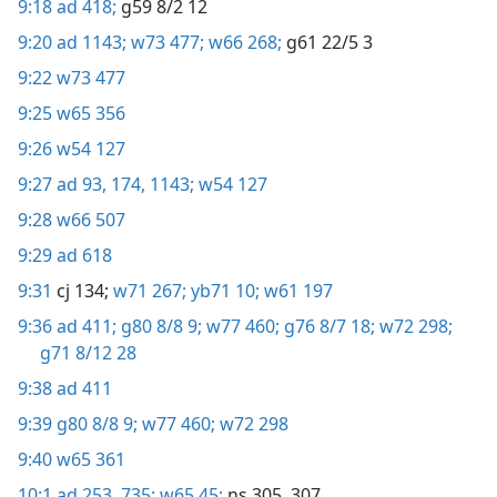
9:18
ad 418;
g59 8/2 12
9:20
ad 1143;
w73 477;
w66 268;
g61 22/5 3
9:22
w73 477
9:25
w65 356
9:26
w54 127
9:27
ad 93,
174,
1143;
w54 127
9:28
w66 507
9:29
ad 618
9:31
cj 134;
w71 267;
yb71 10;
w61 197
9:36
ad 411;
g80 8/8 9;
w77 460;
g76 8/7 18;
w72 298;
g71 8/12 28
9:38
ad 411
9:39
g80 8/8 9;
w77 460;
w72 298
9:40
w65 361
10:1
ad 253,
735;
w65 45;
ns 305,
307