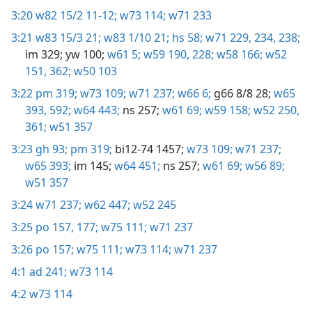
3:20
w82 15/2 11-12;
w73 114;
w71 233
3:21
w83 15/3 21;
w83 1/10 21;
hs 58;
w71 229,
234,
238;
im 329;
yw 100;
w61 5;
w59 190,
228;
w58 166;
w52
151,
362;
w50 103
3:22
pm 319;
w73 109;
w71 237;
w66 6;
g66 8/8 28;
w65
393,
592;
w64 443;
ns 257;
w61 69;
w59 158;
w52 250,
361;
w51 357
3:23
gh 93;
pm 319;
bi12-74 1457;
w73 109;
w71 237;
w65 393;
im 145;
w64 451;
ns 257;
w61 69;
w56 89;
w51 357
3:24
w71 237;
w62 447;
w52 245
3:25
po 157,
177;
w75 111;
w71 237
3:26
po 157;
w75 111;
w73 114;
w71 237
4:1
ad 241;
w73 114
4:2
w73 114