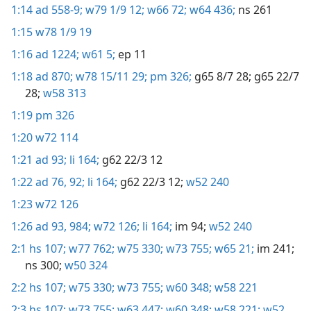
1:14
ad 558-9;
w79 1/9 12;
w66 72;
w64 436;
ns 261
1:15
w78 1/9 19
1:16
ad 1224;
w61 5;
ep 11
1:18
ad 870;
w78 15/11 29;
pm 326;
g65 8/7 28;
g65 22/7
28;
w58 313
1:19
pm 326
1:20
w72 114
1:21
ad 93;
li 164;
g62 22/3 12
1:22
ad 76,
92;
li 164;
g62 22/3 12;
w52 240
1:23
w72 126
1:26
ad 93,
984;
w72 126;
li 164;
im 94;
w52 240
2:1
hs 107;
w77 762;
w75 330;
w73 755;
w65 21;
im 241;
ns 300;
w50 324
2:2
hs 107;
w75 330;
w73 755;
w60 348;
w58 221
2:3
hs 107;
w73 755;
w63 447;
w60 348;
w58 221;
w52