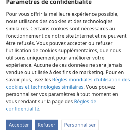
Paramètres de confidentialité
13:48
w81 1/1 4;
w81 1/6 16;
w78 1/5 24;
lp 115-16;
w52
282
Pour vous offrir la meilleure expérience possible,
13:51
nous utilisons des cookies et des technologies
ad 149,
1214;
w54 13
similaires. Certains cookies sont nécessaires au
13:52
w61 72
fonctionnement de notre site Internet et ne peuvent
14:1
ad 112,
618
être refusés. Vous pouvez accepter ou refuser
14:3
l'utilisation de cookies supplémentaires, que nous
w66 507
utilisons uniquement pour améliorer votre
14:6
ad 112,
382,
689;
w65 356;
w54 13
expérience. Aucune de ces données ne sera jamais
14:11
ad 689;
ns 16
vendue ou utilisée à des fins de marketing. Pour en
14:12
savoir plus, lisez les
ad 661;
w80 15/6 14-15;
Règles mondiales d’utilisation des
g68 8/4 21;
g66 22/12 27
cookies et technologies similaires
. Vous pouvez
14:13
ad 632
personnaliser vos paramètres à tout moment en
14:14
ad 174;
w54 127
vous rendant sur la page des
Règles de
14:15
confidentialité
w83 1/1 23;
.
w77 343;
ns 16;
w51 55
14:16
w77 198,
251;
w76 547;
tp73 64
Accepter
Refuser
Personnaliser
14:17
w83 1/12 5;
w78 1/6 3;
lp 23;
w77 198,
251,
269,
337,
745;
w76 547;
w74 414,
563;
tp73 64