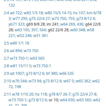
132
2:4
ad 722;
w83 1/5 18;
w80 15/5 14-15;
hs 107;
km 6/78
3;
w77 295;
g75 22/4 27;
w73 750,
755;
g73 8/12 6;
yb71 323;
g69 8/8 28;
im 241;
w64 269,
436;
g64 22/8
28;
w63 105,
397,
564;
g62 22/6 28;
w60 348;
w58
221;
w52 246;
w51 361
2:5
w80 1/1 18
2:6
ad 894;
w73 750
2:7
w73 750-1;
w63 565
2:8
w81 15/11 5;
w73 750-1
2:9
ad 1007;
g73 8/12 6;
bf 380;
w66 535
2:10
w76 544;
w73 94;
g73 8/12 6;
w67 5;
w65 362;
w62
72,
198
2:11
w78 1/10 20;
hs 118;
g78 8/7 26-7;
g75 22/4 27-8;
w73 750-1;
g73 8/12 6;
or 10;
w64 630;
w63 565;
w62
41,
72,
205