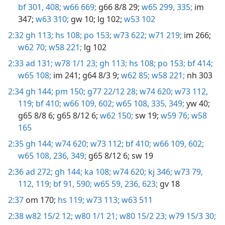
bf 301,
408;
w66 669;
g66 8/8 29;
w65 299,
335;
im
347;
w63 310;
gw 10;
lg 102;
w53 102
2:32
gh 113;
hs 108;
po 153;
w73 622;
w71 219;
im 266;
w62 70;
w58 221;
lg 102
2:33
ad 131;
w78 1/1 23;
gh 113;
hs 108;
po 153;
bf 414;
w65 108;
im 241;
g64 8/3 9;
w62 85;
w58 221;
nh 303
2:34
gh 144;
pm 150;
g77 22/12 28;
w74 620;
w73 112,
119;
bf 410;
w66 109,
602;
w65 108,
335,
349;
yw 40;
g65 8/8 6;
g65 8/12 6;
w62 150;
sw 19;
w59 76;
w58
165
2:35
gh 144;
w74 620;
w73 112;
bf 410;
w66 109,
602;
w65 108,
236,
349;
g65 8/12 6;
sw 19
2:36
ad 272;
gh 144;
ka 108;
w74 620;
kj 346;
w73 79,
112,
119;
bf 91,
590;
w65 59,
236,
623;
gv 18
2:37
om 170;
hs 119;
w73 113;
w63 511
2:38
w82 15/2 12;
w80 1/1 21;
w80 15/2 23;
w79 15/3 30;