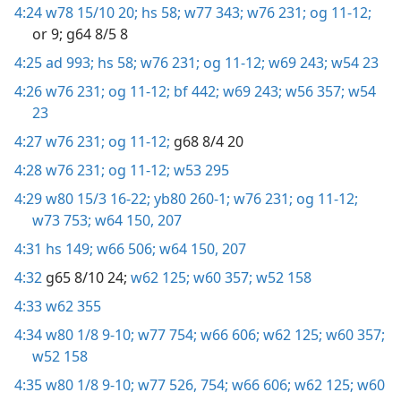
4:24
w78 15/10 20;
hs 58;
w77 343;
w76 231;
og 11-12;
or 9;
g64 8/5 8
4:25
ad 993;
hs 58;
w76 231;
og 11-12;
w69 243;
w54 23
4:26
w76 231;
og 11-12;
bf 442;
w69 243;
w56 357;
w54
23
4:27
w76 231;
og 11-12;
g68 8/4 20
4:28
w76 231;
og 11-12;
w53 295
4:29
w80 15/3 16-22;
yb80 260-1;
w76 231;
og 11-12;
w73 753;
w64 150,
207
4:31
hs 149;
w66 506;
w64 150,
207
4:32
g65 8/10 24;
w62 125;
w60 357;
w52 158
4:33
w62 355
4:34
w80 1/8 9-10;
w77 754;
w66 606;
w62 125;
w60 357;
w52 158
4:35
w80 1/8 9-10;
w77 526,
754;
w66 606;
w62 125;
w60