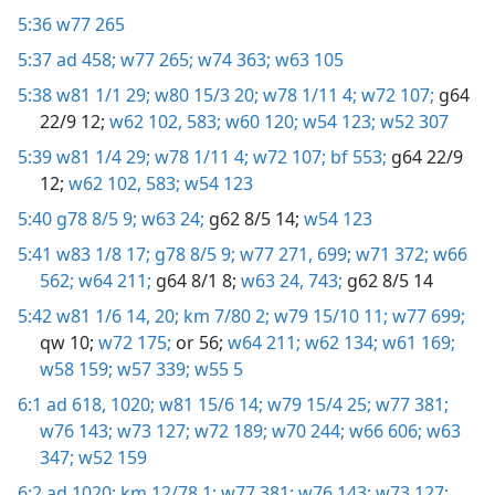
5:36
w77 265
5:37
ad 458;
w77 265;
w74 363;
w63 105
5:38
w81 1/1 29;
w80 15/3 20;
w78 1/11 4;
w72 107;
g64
22/9 12;
w62 102,
583;
w60 120;
w54 123;
w52 307
5:39
w81 1/4 29;
w78 1/11 4;
w72 107;
bf 553;
g64 22/9
12;
w62 102,
583;
w54 123
5:40
g78 8/5 9;
w63 24;
g62 8/5 14;
w54 123
5:41
w83 1/8 17;
g78 8/5 9;
w77 271,
699;
w71 372;
w66
562;
w64 211;
g64 8/1 8;
w63 24,
743;
g62 8/5 14
5:42
w81 1/6 14,
20;
km 7/80 2;
w79 15/10 11;
w77 699;
qw 10;
w72 175;
or 56;
w64 211;
w62 134;
w61 169;
w58 159;
w57 339;
w55 5
6:1
ad 618,
1020;
w81 15/6 14;
w79 15/4 25;
w77 381;
w76 143;
w73 127;
w72 189;
w70 244;
w66 606;
w63
347;
w52 159
6:2
ad 1020;
km 12/78 1;
w77 381;
w76 143;
w73 127;