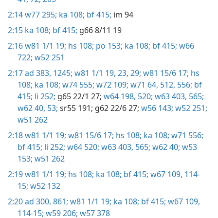
2:14
w77 295;
ka 108;
bf 415;
im 94
2:15
ka 108;
bf 415;
g66 8/11 19
2:16
w81 1/1 19;
hs 108;
po 153;
ka 108;
bf 415;
w66
722;
w52 251
2:17
ad 383,
1245;
w81 1/1 19,
23,
29;
w81 15/6 17;
hs
108;
ka 108;
w74 555;
w72 109;
w71 64,
512,
556;
bf
415;
li 252;
g65 22/1 27;
w64 198,
520;
w63 403,
565;
w62 40,
53;
sr55 191;
g62 22/6 27;
w56 143;
w52 251;
w51 262
2:18
w81 1/1 19;
w81 15/6 17;
hs 108;
ka 108;
w71 556;
bf 415;
li 252;
w64 520;
w63 403,
565;
w62 40;
w53
153;
w51 262
2:19
w81 1/1 19;
hs 108;
ka 108;
bf 415;
w67 109,
114-
15;
w52 132
2:20
ad 300,
861;
w81 1/1 19;
ka 108;
bf 415;
w67 109,
114-15;
w59 206;
w57 378