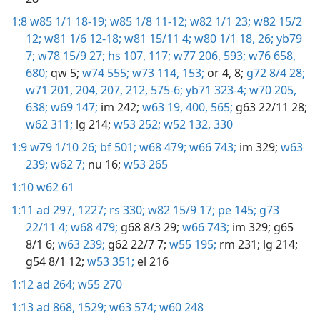
1:8
w85 1/1 18-19;
w85 1/8 11-12;
w82 1/1 23;
w82 15/2
12;
w81 1/6 12-18;
w81 15/11 4;
w80 1/1 18,
26;
yb79
7;
w78 15/9 27;
hs 107,
117;
w77 206,
593;
w76 658,
680;
qw 5;
w74 555;
w73 114,
153;
or 4,
8;
g72 8/4 28;
w71 201,
204,
207,
212,
575-6;
yb71 323-4;
w70 205,
638;
w69 147;
im 242;
w63 19,
400,
565;
g63 22/11 28;
w62 311;
lg 214;
w53 252;
w52 132,
330
1:9
w79 1/10 26;
bf 501;
w68 479;
w66 743;
im 329;
w63
239;
w62 7;
nu 16;
w53 265
1:10
w62 61
1:11
ad 297,
1227;
rs 330;
w82 15/9 17;
pe 145;
g73
22/11 4;
w68 479;
g68 8/3 29;
w66 743;
im 329;
g65
8/1 6;
w63 239;
g62 22/7 7;
w55 195;
rm 231;
lg 214;
g54 8/1 12;
w53 351;
el 216
1:12
ad 264;
w55 270
1:13
ad 868,
1529;
w63 574;
w60 248