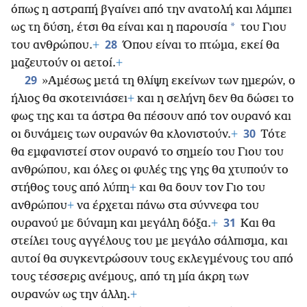
όπως η αστραπή βγαίνει από την ανατολή και λάμπει
*
ως τη δύση, έτσι θα είναι και η παρουσία
του Γιου
28
του ανθρώπου.
+
Όπου είναι το πτώμα, εκεί θα
μαζευτούν οι αετοί.
+
29
»Αμέσως μετά τη θλίψη εκείνων των ημερών, ο
ήλιος θα σκοτεινιάσει
+
και η σελήνη δεν θα δώσει το
φως της και τα άστρα θα πέσουν από τον ουρανό και
30
οι δυνάμεις των ουρανών θα κλονιστούν.
+
Τότε
θα εμφανιστεί στον ουρανό το σημείο του Γιου του
ανθρώπου, και όλες οι φυλές της γης θα χτυπούν το
στήθος τους από λύπη
+
και θα δουν τον Γιο του
ανθρώπου
+
να έρχεται πάνω στα σύννεφα του
31
ουρανού
με δύναμη και μεγάλη δόξα.
+
Και θα
στείλει τους αγγέλους του με μεγάλο σάλπισμα, και
αυτοί θα συγκεντρώσουν τους εκλεγμένους του από
τους τέσσερις ανέμους, από τη μία άκρη των
ουρανών ως την άλλη.
+