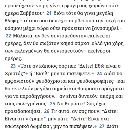
προσεύχεστε να μη γίνει η φυγή σας χειμώνα ούτε
21
ημέρα Σαββάτου·
διότι τότε θα γίνει μεγάλη
θλίψη,
+
τέτοια που δεν έχει συμβεί από την αρχή του
κόσμου μέχρι τώρα ούτε πρόκειται να ξανασυμβεί.
+
22
Μάλιστα, αν δεν συντομεύονταν εκείνες οι
ημέρες, δεν θα σωζόταν καμιά σάρκα· αλλά για χάρη
των εκλεγμένων θα συντομευτούν
+
εκείνες οι
ημέρες.
23
»Τότε αν κάποιος σας πει: “Δείτε! Εδώ είναι ο
24
Χριστός”
+
ή “Εκεί!” μην το πιστέψετε.
+
Διότι θα
εμφανιστούν ψευδόχριστοι και ψευδοπροφήτες
+
και
θα εκτελούν μεγάλα σημεία και θαυμαστά πράγματα
για να παροδηγήσουν,
+
αν είναι δυνατόν, ακόμη και
25
τους εκλεγμένους.
Να θυμάστε! Σας έχω
26
προειδοποιήσει.
Γι’ αυτό, αν σας πουν: “Δείτε!
Είναι στην έρημο”, μην πάτε· “Δείτε! Είναι στα
27
εσωτερικά δωμάτια”, μην το πιστέψετε.
+
Διότι