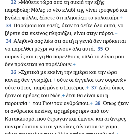
32
»Μάθετε τώρα από τη συκιά την εξής
παραβολή: Μόλις το νέο κλαδί της γίνει τρυφερό και
βγάλει φύλλα, ξέρετε ότι πλησιάζει το καλοκαίρι.
+
33
Παρόμοια και εσείς, όταν τα δείτε όλα αυτά, να
ξέρετε ότι εκείνος πλησιάζει, είναι στην πόρτα.
+
34
Αληθινά σας λέω ότι αυτή η γενιά δεν πρόκειται
35
να παρέλθει μέχρι να γίνουν όλα αυτά.
Ο
ουρανός και η γη θα παρέλθουν, αλλά τα λόγια μου
δεν πρόκειται να παρέλθουν.
+
36
»Σχετικά με εκείνη την ημέρα και την ώρα
κανείς δεν γνωρίζει,
+
ούτε οι άγγελοι των ουρανών
37
ούτε ο Γιος, παρά μόνο ο Πατέρας.
+
Διότι όπως
ήταν οι ημέρες του Νώε,
+
έτσι θα είναι και η
38
*
παρουσία
του Γιου του ανθρώπου.
+
Όπως ήταν
οι άνθρωποι εκείνες τις ημέρες πριν από τον
Κατακλυσμό, που έτρωγαν και έπιναν, και οι άντρες
παντρεύονταν και οι γυναίκες δίνονταν σε γάμο,