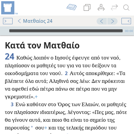
Ματθαίος 24
Audio Player
00:00
Κατά τον Ματθαίο
24
Καθώς λοιπόν ο Ιησούς έφευγε από τον ναό,
πλησίασαν οι μαθητές του για να του δείξουν τα
2
οικοδομήματα του ναού.
Αυτός αποκρίθηκε: «Τα
βλέπετε όλα αυτά; Αληθινά σας λέω: Δεν πρόκειται
να αφεθεί εδώ πέτρα πάνω σε πέτρα που να μην
γκρεμιστεί».
+
3
Ενώ καθόταν στο Όρος των Ελαιών, οι μαθητές
τον πλησίασαν ιδιαιτέρως, λέγοντας: «Πες
μας, πότε
θα γίνουν αυτά, και ποιο θα είναι το σημείο της
*
παρουσίας
σου
+
και της τελικής περιόδου του