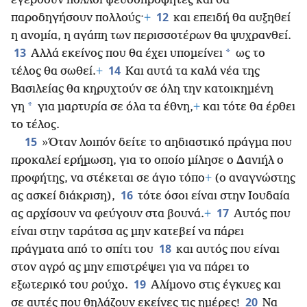
εγερθούν πολλοί ψευδοπροφήτες και θα
12
παροδηγήσουν πολλούς·
+
και επειδή θα αυξηθεί
η ανομία, η αγάπη των περισσοτέρων θα ψυχρανθεί.
13
*
Αλλά εκείνος που θα έχει υπομείνει
ως το
14
τέλος θα σωθεί.
+
Και αυτά τα καλά νέα της
Βασιλείας θα κηρυχτούν σε όλη την κατοικημένη
*
γη
για μαρτυρία σε όλα τα έθνη,
+
και τότε θα έρθει
το τέλος.
15
»Όταν λοιπόν δείτε το αηδιαστικό πράγμα που
προκαλεί ερήμωση, για το οποίο μίλησε ο Δανιήλ ο
προφήτης, να στέκεται σε άγιο τόπο
+
(ο αναγνώστης
16
ας ασκεί διάκριση),
τότε όσοι είναι στην Ιουδαία
17
ας αρχίσουν να φεύγουν στα βουνά.
+
Αυτός που
είναι στην ταράτσα ας μην κατεβεί να πάρει
18
πράγματα από το σπίτι του
και αυτός που είναι
στον αγρό ας μην επιστρέψει για να πάρει το
19
εξωτερικό του ρούχο.
Αλίμονο στις έγκυες και
20
σε αυτές που θηλάζουν εκείνες τις ημέρες!
Να