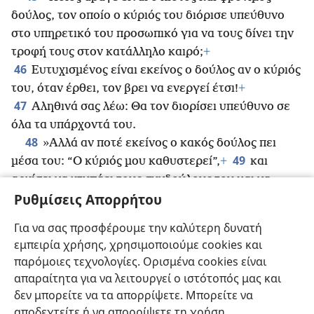
δούλος, τον οποίο ο κύριός του διόρισε υπεύθυνο
στο υπηρετικό του προσωπικό για να τους δίνει την
τροφή τους στον κατάλληλο καιρό;
+
46
Ευτυχισμένος είναι εκείνος ο δούλος αν ο κύριός
του, όταν έρθει, τον βρει να ενεργεί έτσι!
+
47
Αληθινά σας λέω: Θα τον διορίσει υπεύθυνο σε
όλα τα υπάρχοντά του.
48
»Αλλά αν ποτέ εκείνος ο κακός δούλος πει
49
μέσα του: “Ο κύριός μου καθυστερεί”,
+
και
αρχίσει να χτυπάει τους συνδούλους του και να
50
Ρυθμίσεις Απορρήτου
τρώει και να πίνει με τους μέθυσους,
ο κύριος
εκείνου του δούλου θα έρθει μια ημέρα που αυτός
Για να σας προσφέρουμε την καλύτερη δυνατή
δεν περιμένει και μια ώρα που αυτός δεν γνωρίζει
+
εμπειρία χρήσης, χρησιμοποιούμε cookies και
51
και θα τον τιμωρήσει με τη μεγαλύτερη
παρόμοιες τεχνολογίες. Ορισμένα cookies είναι
αυστηρότητα και θα τον κατατάξει στους υποκριτές.
απαραίτητα για να λειτουργεί ο ιστότοπός μας και
Εκεί θα κλαίει και θα τρίζει τα δόντια του.
+
δεν μπορείτε να τα απορρίψετε. Μπορείτε να
αποδεχτείτε ή να απορρίψετε τη χρήση