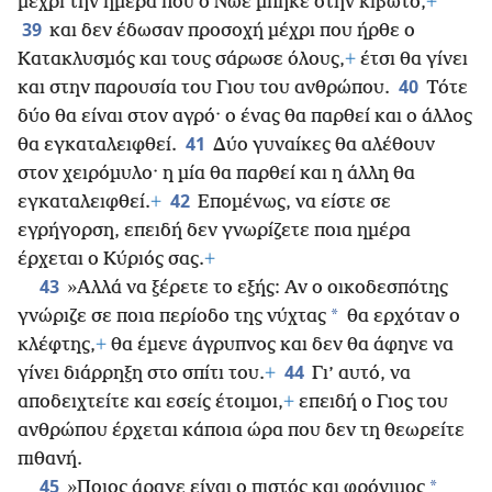
μέχρι την ημέρα που ο Νώε μπήκε στην κιβωτό,
+
39
και δεν έδωσαν προσοχή μέχρι που ήρθε ο
Κατακλυσμός και τους σάρωσε όλους,
+
έτσι θα γίνει
40
και στην παρουσία του Γιου του ανθρώπου.
Τότε
δύο θα είναι στον αγρό· ο ένας θα παρθεί και ο άλλος
41
θα εγκαταλειφθεί.
Δύο γυναίκες θα αλέθουν
στον χειρόμυλο· η μία θα παρθεί και η άλλη θα
42
εγκαταλειφθεί.
+
Επομένως, να είστε σε
εγρήγορση, επειδή δεν γνωρίζετε ποια ημέρα
έρχεται ο Κύριός σας.
+
43
»Αλλά να ξέρετε το εξής: Αν ο οικοδεσπότης
*
γνώριζε σε ποια περίοδο της νύχτας
θα ερχόταν ο
κλέφτης,
+
θα έμενε άγρυπνος και δεν θα άφηνε να
44
γίνει διάρρηξη στο σπίτι του.
+
Γι’ αυτό, να
αποδειχτείτε και εσείς έτοιμοι,
+
επειδή ο Γιος του
ανθρώπου έρχεται κάποια ώρα που δεν τη θεωρείτε
πιθανή.
45
*
»Ποιος άραγε είναι ο πιστός και φρόνιμος