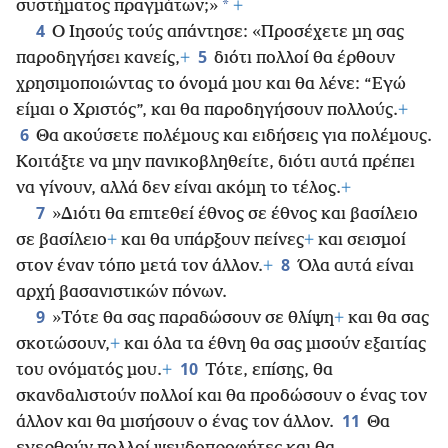
*
συστήματος πραγμάτων;»
+
4
Ο Ιησούς τούς απάντησε: «Προσέχετε μη σας
5
παροδηγήσει κανείς,
+
διότι πολλοί θα έρθουν
χρησιμοποιώντας το όνομά μου και θα λένε: “Εγώ
είμαι ο Χριστός”, και θα παροδηγήσουν πολλούς.
+
6
Θα ακούσετε πολέμους και ειδήσεις για πολέμους.
Κοιτάξτε να μην πανικοβληθείτε, διότι αυτά πρέπει
να γίνουν, αλλά δεν είναι ακόμη το τέλος.
+
7
»Διότι θα επιτεθεί έθνος σε έθνος και βασίλειο
σε βασίλειο
+
και θα υπάρξουν πείνες
+
και σεισμοί
8
στον έναν τόπο μετά τον άλλον.
+
Όλα αυτά είναι
αρχή βασανιστικών πόνων.
9
»Τότε θα σας παραδώσουν σε θλίψη
+
και θα σας
σκοτώσουν,
+
και όλα τα έθνη θα σας μισούν εξαιτίας
10
του ονόματός μου.
+
Τότε, επίσης, θα
σκανδαλιστούν πολλοί και θα προδώσουν ο ένας τον
11
άλλον και θα μισήσουν ο ένας τον άλλον.
Θα