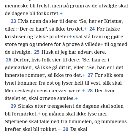
menneske bli frelst, men på grunn av de utvalgte skal
de dagene bli forkortet.
+
23
Hvis noen da sier til dere: ‘Se, her er Kristus’,
+
24
eller: ‘Der er han!’, så ikke tro det.
+
For falske
kristuser og falske profeter
+
skal stå fram og gjøre
store tegn og undere for å prøve å villede
+
til og med
25
de utvalgte.
Husk at jeg har advart dere.
26
Derfor, hvis folk sier til dere: ‘Se, han er i
ødemarken’, så ikke gå dit ut, eller: ‘Se, han er i det
27
innerste rommet’, så ikke tro det.
+
For slik som
lynet kommer fra øst og lyser helt til vest, slik skal
28
Menneskesønnens nærvær være.
+
Der hvor
åtselet er, skal ørnene samles.
+
29
Straks etter trengselen i de dagene skal solen
bli formørket,
+
og månen skal ikke lyse mer.
Stjernene skal falle ned fra himmelen, og himmelens
30
krefter skal bli rokket.
+
Da skal