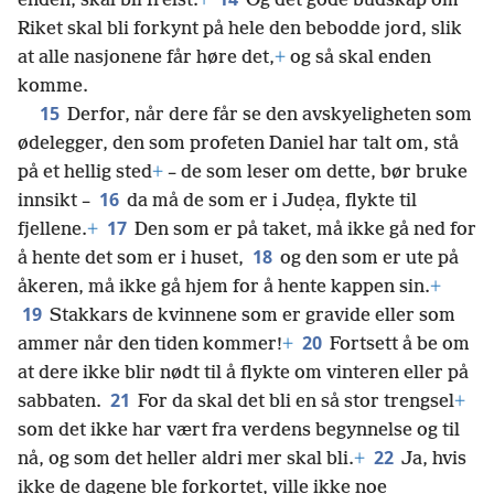
enden, skal bli frelst.
+
Og det gode budskap om
Riket skal bli forkynt på hele den bebodde jord, slik
at alle nasjonene får høre det,
+
og så skal enden
komme.
15
Derfor, når dere får se den avskyeligheten som
ødelegger, den som profeten Daniel har talt om, stå
på et hellig sted
+
– de som leser om dette, bør bruke
16
innsikt –
da må de som er i Judẹa, flykte til
17
fjellene.
+
Den som er på taket, må ikke gå ned for
18
å hente det som er i huset,
og den som er ute på
åkeren, må ikke gå hjem for å hente kappen sin.
+
19
Stakkars de kvinnene som er gravide eller som
20
ammer når den tiden kommer!
+
Fortsett å be om
at dere ikke blir nødt til å flykte om vinteren eller på
21
sabbaten.
For da skal det bli en så stor trengsel
+
som det ikke har vært fra verdens begynnelse og til
22
nå, og som det heller aldri mer skal bli.
+
Ja, hvis
ikke de dagene ble forkortet, ville ikke noe