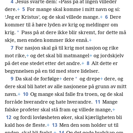
4
Jesus svarte dem: «Pass på at ingen villeder
5
dere.
+
For mange skal komme i mitt navn og si:
6
‘Jeg er Kristus’, og de skal villede mange.
+
Dere
kommer til å høre lyden av krig og meldinger om
*
krig.
Pass på at dere ikke blir skremt, for dette må
skje, men enden kommer ikke ennå.
+
7
For nasjon skal gå til krig mot nasjon og rike
mot rike,
+
og det skal bli matmangel
+
og jordskjelv
8
på det ene stedet etter det andre.
+
Alt dette er
begynnelsen på en tid med store lidelser.
9
*
Da skal de forfølge
+
dere
og drepe
+
dere, og
dere skal bli hatet av alle nasjonene på grunn av mitt
10
navn.
+
Og mange skal falle fra troen, og de skal
11
forråde hverandre og hate hverandre.
Mange
falske profeter skal stå fram og villede mange,
+
12
og fordi lovløsheten øker, skal kjærligheten bli
13
kald hos de fleste.
+
Men den som holder ut til
14