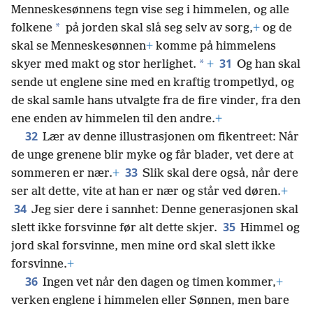
Menneskesønnens tegn vise seg i himmelen, og alle
*
folkene
på jorden skal slå seg selv av sorg,
+
og de
skal se Menneskesønnen
+
komme på himmelens
31
*
skyer med makt og stor herlighet.
+
Og han skal
sende ut englene sine med en kraftig trompetlyd, og
de skal samle hans utvalgte fra de fire vinder, fra den
ene enden av himmelen til den andre.
+
32
Lær av denne illustrasjonen om fikentreet: Når
de unge grenene blir myke og får blader, vet dere at
33
sommeren er nær.
+
Slik skal dere også, når dere
ser alt dette, vite at han er nær og står ved døren.
+
34
Jeg sier dere i sannhet: Denne generasjonen skal
35
slett ikke forsvinne før alt dette skjer.
Himmel og
jord skal forsvinne, men mine ord skal slett ikke
forsvinne.
+
36
Ingen vet når den dagen og timen kommer,
+
verken englene i himmelen eller Sønnen, men bare