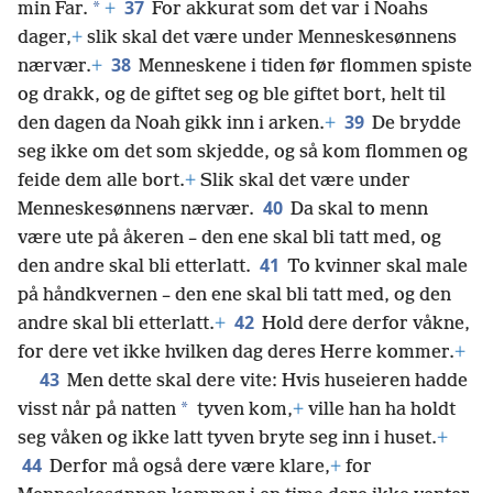
37
*
min Far.
+
For akkurat som det var i Noahs
dager,
+
slik skal det være under Menneskesønnens
38
nærvær.
+
Menneskene i tiden før flommen spiste
og drakk, og de giftet seg og ble giftet bort, helt til
39
den dagen da Noah gikk inn i arken.
+
De brydde
seg ikke om det som skjedde, og så kom flommen og
feide dem alle bort.
+
Slik skal det være under
40
Menneskesønnens nærvær.
Da skal to menn
være ute på åkeren – den ene skal bli tatt med, og
41
den andre skal bli etterlatt.
To kvinner skal male
på håndkvernen – den ene skal bli tatt med, og den
42
andre skal bli etterlatt.
+
Hold dere derfor våkne,
for dere vet ikke hvilken dag deres Herre kommer.
+
43
Men dette skal dere vite: Hvis huseieren hadde
*
visst når på natten
tyven kom,
+
ville han ha holdt
seg våken og ikke latt tyven bryte seg inn i huset.
+
44
Derfor må også dere være klare,
+
for