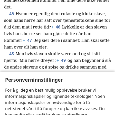
Menneskesønnen kommer i en time dere ikke venter
det.
45
Hvem er egentlig den trofaste og kloke slave,
som hans herre har satt over tjenestefolkene sine for
46
å gi dem mat i rette tid?
+
Lykkelig er den slaven
hvis hans herre ser ham gjøre dette når han
47
kommer!
+
Jeg sier dere i sannhet: Han skal sette
ham over alt han eier.
48
Men hvis slaven skulle være ond og si i sitt
49
hjerte: ‘Min herre drøyer’,
+
og han begynner å slå
de andre slavene og å spise og drikke sammen med
50
drankerne,
da skal slavens herre komme på en
Personverninnstillinger
51
dag og i en time han ikke venter det,
+
og han skal
straffe ham meget strengt og sende ham ut blant
For å gi deg en best mulig opplevelse bruker vi
hyklerne. Der skal han gråte og skjære tenner.
+
informasjonskapsler og lignende teknologier. Noen
informasjonskapsler er nødvendige for å få
nettstedet vårt til å fungere og kan ikke avvises. Du
kan godta eller avslå bruken av ytterligere