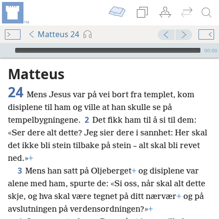
Matteus 24
Audio Player
00:00
Matteus
24
Mens Jesus var på vei bort fra templet, kom
disiplene til ham og ville at han skulle se på
2
tempelbygningene.
Det fikk ham til å si til dem:
«Ser dere alt dette? Jeg sier dere i sannhet: Her skal
det ikke bli stein tilbake på stein – alt skal bli revet
ned.»
+
3
Mens han satt på Oljeberget
+
og disiplene var
alene med ham, spurte de: «Si oss, når skal alt dette
skje, og hva skal være tegnet på ditt nærvær
+
og på
avslutningen på verdensordningen?»
+