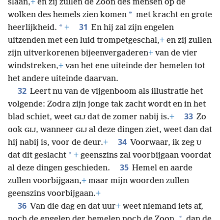
slaan,
+
en zij zullen de Zoon des mensen op de
*
wolken des hemels zien komen
met kracht en grote
31
*
heerlijkheid.
+
En hij zal zijn engelen
uitzenden met een luid trompetgeschal,
+
en zij zullen
zijn uitverkorenen bijeenvergaderen
+
van de vier
windstreken,
+
van het ene uiteinde der hemelen tot
het andere uiteinde daarvan.
32
Leert nu van de vijgenboom als illustratie het
volgende: Zodra zijn jonge tak zacht wordt en in het
33
blad schiet, weet
dat de zomer nabij is.
+
Zo
GIJ
ook
, wanneer
al deze dingen ziet, weet dan dat
GIJ
GIJ
34
hij nabij is, voor de deur.
+
Voorwaar, ik zeg
U
*
dat dit geslacht
+
geenszins zal voorbijgaan voordat
35
al deze dingen geschieden.
Hemel en aarde
zullen voorbijgaan,
+
maar mijn woorden zullen
geenszins voorbijgaan.
+
36
Van die dag en dat uur
+
weet niemand iets af,
*
noch de engelen der hemelen noch de Zoon,
dan de