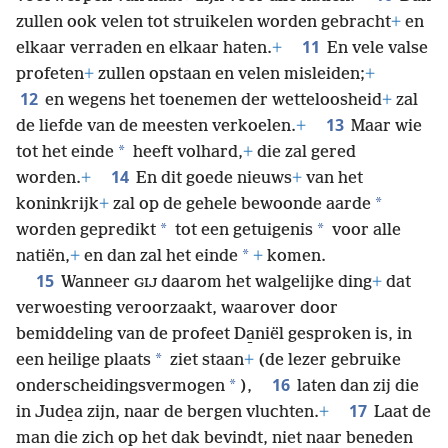
zullen ook velen tot struikelen worden gebracht
+
en
11
elkaar verraden en elkaar haten.
+
En vele valse
profeten
+
zullen opstaan en velen misleiden;
+
12
en wegens het toenemen der wetteloosheid
+
zal
13
de liefde van de meesten verkoelen.
+
Maar wie
*
tot het einde
heeft volhard,
+
die zal gered
14
worden.
+
En dit goede nieuws
+
van het
*
koninkrijk
+
zal op de gehele bewoonde aarde
*
*
worden gepredikt
tot een getuigenis
voor alle
*
natiën,
+
en dan zal het einde
+
komen.
15
Wanneer
daarom het walgelijke ding
+
dat
GIJ
verwoesting veroorzaakt, waarover door
bemiddeling van de profeet Da̱niël gesproken is, in
*
een heilige plaats
ziet staan
+
(de lezer gebruike
16
*
onderscheidingsvermogen
),
laten dan zij die
17
in Jude̱a zijn, naar de bergen vluchten.
+
Laat de
man die zich op het dak bevindt, niet naar beneden