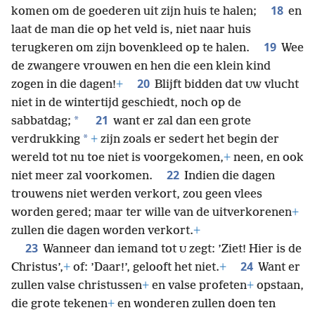
18
komen om de goederen uit zijn huis te halen;
en
laat de man die op het veld is, niet naar huis
19
terugkeren om zijn bovenkleed op te halen.
Wee
de zwangere vrouwen en hen die een klein kind
20
zogen in die dagen!
+
Blijft bidden dat
vlucht
UW
niet in de wintertijd geschiedt, noch op de
21
*
sabbatdag;
want er zal dan een grote
*
verdrukking
+
zijn zoals er sedert het begin der
wereld tot nu toe niet is voorgekomen,
+
neen, en ook
22
niet meer zal voorkomen.
Indien die dagen
trouwens niet werden verkort, zou geen vlees
worden gered; maar ter wille van de uitverkorenen
+
zullen die dagen worden verkort.
+
23
Wanneer dan iemand tot
zegt: ’Ziet! Hier is de
U
24
Christus’,
+
of: ’Daar!’, gelooft het niet.
+
Want er
zullen valse christussen
+
en valse profeten
+
opstaan,
die grote tekenen
+
en wonderen zullen doen ten