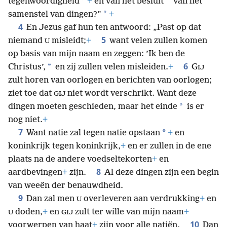
*
*
tegenwoordigheid
+
en van het besluit
van het
*
samenstel van dingen?”
+
4
En Jezus gaf hun ten antwoord: „Past op dat
5
niemand
misleidt;
+
want velen zullen komen
U
op basis van mijn naam en zeggen: ’Ik ben de
6
*
Christus’,
en zij zullen velen misleiden.
+
G
IJ
zult horen van oorlogen en berichten van oorlogen;
ziet toe dat
niet wordt verschrikt. Want deze
GIJ
*
dingen moeten geschieden, maar het einde
is er
nog niet.
+
7
*
Want natie zal tegen natie opstaan
+
en
koninkrijk tegen koninkrijk,
+
en er zullen in de ene
plaats na de andere voedseltekorten
+
en
8
aardbevingen
+
zijn.
Al deze dingen zijn een begin
van weeën der benauwdheid.
9
Dan zal men
overleveren aan verdrukking
+
en
U
doden,
+
en
zult ter wille van mijn naam
+
U
GIJ
10
voorwerpen van haat
+
zijn voor alle natiën.
Dan