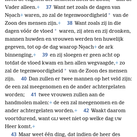
37
Vader alleen.
+
Want net zoals de dagen van
*
No̱ach
+
waren, zo zal de tegenwoordigheid
van de
38
Zoon des mensen zijn.
+
Want zoals zij in die
*
dagen vóór de vloed
waren, zij aten en zij dronken,
mannen huwden en vrouwen werden ten huwelijk
gegeven, tot op de dag waarop No̱ach
+
de ark
39
binnenging,
+
en zij sloegen er geen acht op
totdat de vloed kwam en hen allen wegvaagde,
+
zo
*
zal de tegenwoordigheid
van de Zoon des mensen
40
zijn.
Dan zullen er twee mannen op het veld zijn:
de een zal meegenomen en de ander achtergelaten
41
worden;
twee vrouwen zullen aan de
handmolen malen:
+
de een zal meegenomen en de
42
ander achtergelaten worden.
+
Waakt daarom
voortdurend, want
weet niet op welke dag
GIJ
UW
Heer komt.
+
43
Maar weet één ding, dat indien de heer des