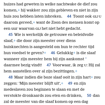
huizes had geweten in welke nachtwake de dief zou
komen,
+
hij wakker zou zijn gebleven en niet in zijn
44
huis zou hebben laten inbreken.
Toont ook
GIJ U
daarom gereed,
+
want de Zoon des mensen komt op
een uur waarvan
het niet hebt gedacht.
GIJ
45
Wie is werkelijk de getrouwe en beleidvolle
slaaf,
+
die door zijn meester over diens
huisknechten is aangesteld om hun te rechter tijd
46
hun voedsel te geven?
+
Gelukkig
+
is die slaaf
*
wanneer zijn meester hem bij zijn aankomst
47
daarmee bezig vindt!
Voorwaar, ik zeg
: Hij zal
U
hem aanstellen over al zijn bezittingen.
+
48
Maar indien die boze slaaf ooit in zijn hart
+
zou
49
zeggen: ’Mijn meester blijft uit’,
+
en zijn
medeslaven zou beginnen te slaan en met de
50
verstokte dronkaards zou eten en drinken,
dan
zal de meester van die slaaf komen op een dag