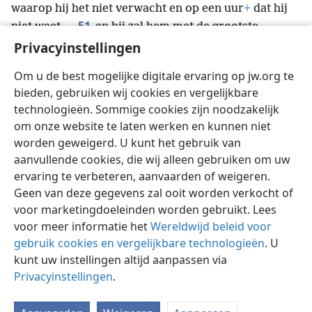
waarop hij het niet verwacht en op een uur
+
dat hij
51
niet weet,
en hij zal hem met de grootste
*
strengheid straffen
+
en hem zijn deel met de
Privacyinstellingen
huichelaars toewijzen. Daar zal [hij] wenen en
Om u de best mogelijke digitale ervaring op jw.org te
*
knarsetanden.
+
bieden, gebruiken wij cookies en vergelijkbare
technologieën. Sommige cookies zijn noodzakelijk
om onze website te laten werken en kunnen niet
worden geweigerd. U kunt het gebruik van
Nederlands
Delen
Instellingen
aanvullende cookies, die wij alleen gebruiken om uw
Copyright
© 2026 Watch Tower Bible and Tract Society of Pennsylvania
ervaring te verbeteren, aanvaarden of weigeren.
Gebruiksvoorwaarden
Privacybeleid
Privacyinstellingen
Geen van deze gegevens zal ooit worden verkocht of
Inloggen
JW.ORG
voor marketingdoeleinden worden gebruikt. Lees
voor meer informatie het
Wereldwijd beleid voor
gebruik cookies en vergelijkbare technologieën
. U
kunt uw instellingen altijd aanpassen via
Privacyinstellingen
.