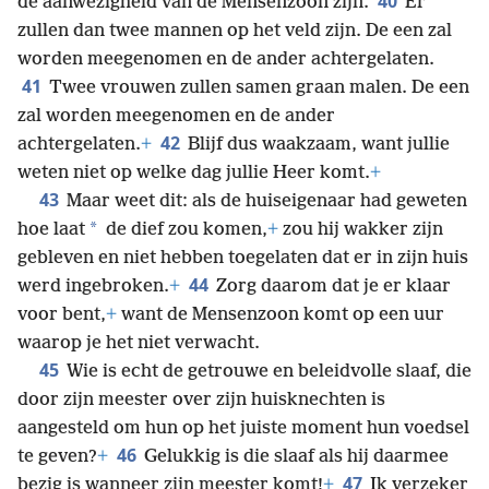
40
de aanwezigheid van de Mensenzoon zijn.
Er
zullen dan twee mannen op het veld zijn. De een zal
worden meegenomen en de ander achtergelaten.
41
Twee vrouwen zullen samen graan malen. De een
zal worden meegenomen en de ander
42
achtergelaten.
+
Blijf dus waakzaam, want jullie
weten niet op welke dag jullie Heer komt.
+
43
Maar weet dit: als de huiseigenaar had geweten
*
hoe laat
de dief zou komen,
+
zou hij wakker zijn
gebleven en niet hebben toegelaten dat er in zijn huis
44
werd ingebroken.
+
Zorg daarom dat je er klaar
voor bent,
+
want de Mensenzoon komt op een uur
waarop je het niet verwacht.
45
Wie is echt de getrouwe en beleidvolle slaaf, die
door zijn meester over zijn huisknechten is
aangesteld om hun op het juiste moment hun voedsel
46
te geven?
+
Gelukkig is die slaaf als hij daarmee
47
bezig is wanneer zijn meester komt!
+
Ik verzeker