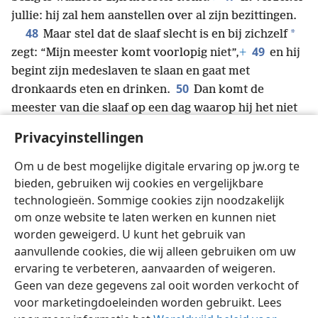
jullie: hij zal hem aanstellen over al zijn bezittingen.
48
*
Maar stel dat de slaaf slecht is en bij zichzelf
49
zegt: “Mijn meester komt voorlopig niet”,
+
en hij
begint zijn medeslaven te slaan en gaat met
50
dronkaards eten en drinken.
Dan komt de
meester van die slaaf op een dag waarop hij het niet
51
verwacht en op een uur dat hij niet weet,
+
en hij
Privacyinstellingen
zal hem heel zwaar straffen en hem hetzelfde lot
laten ondergaan als de huichelaars. Daar zal hij
Om u de best mogelijke digitale ervaring op jw.org te
jammeren en knarsetanden.
+
bieden, gebruiken wij cookies en vergelijkbare
technologieën. Sommige cookies zijn noodzakelijk
om onze website te laten werken en kunnen niet
worden geweigerd. U kunt het gebruik van
aanvullende cookies, die wij alleen gebruiken om uw
Nederlands
Delen
Instellingen
ervaring te verbeteren, aanvaarden of weigeren.
Copyright
© 2026 Watch Tower Bible and Tract Society of Pennsylvania
Geen van deze gegevens zal ooit worden verkocht of
Gebruiksvoorwaarden
Privacybeleid
Privacyinstellingen
voor marketingdoeleinden worden gebruikt. Lees
Inloggen
JW.ORG