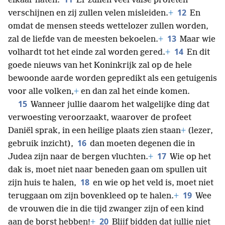
elkaar haten.
Er zullen veel valse profeten
12
verschijnen en zij zullen velen misleiden.
+
En
omdat de mensen steeds wettelozer zullen worden,
13
zal de liefde van de meesten bekoelen.
+
Maar wie
14
volhardt tot het einde zal worden gered.
+
En dit
goede nieuws van het Koninkrijk zal op de hele
bewoonde aarde worden gepredikt als een getuigenis
voor alle volken,
+
en dan zal het einde komen.
15
Wanneer jullie daarom het walgelijke ding dat
verwoesting veroorzaakt, waarover de profeet
Daniël sprak, in een heilige plaats zien staan
+
(lezer,
16
gebruik inzicht),
dan moeten degenen die in
17
Judea zijn naar de bergen vluchten.
+
Wie op het
dak is, moet niet naar beneden gaan om spullen uit
18
zijn huis te halen,
en wie op het veld is, moet niet
19
teruggaan om zijn bovenkleed op te halen.
+
Wee
de vrouwen die in die tijd zwanger zijn of een kind
20
aan de borst hebben!
+
Blijf bidden dat jullie niet