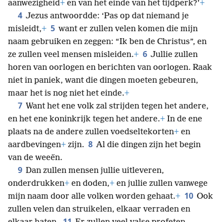
aanwezigheid
+
en van het einde van het tijdperk?’
+
4
Jezus antwoordde: ‘Pas op dat niemand je
5
misleidt,
+
want er zullen velen komen die mijn
naam gebruiken en zeggen: “Ik ben de Christus”, en
6
ze zullen veel mensen misleiden.
+
Jullie zullen
horen van oorlogen en berichten van oorlogen. Raak
niet in paniek, want die dingen moeten gebeuren,
maar het is nog niet het einde.
+
7
Want het ene volk zal strijden tegen het andere,
en het ene koninkrijk tegen het andere.
+
In de ene
plaats na de andere zullen voedseltekorten
+
en
8
aardbevingen
+
zijn.
Al die dingen zijn het begin
van de weeën.
9
Dan zullen mensen jullie uitleveren,
onderdrukken
+
en doden,
+
en jullie zullen vanwege
10
mijn naam door alle volken worden gehaat.
+
Ook
zullen velen dan struikelen, elkaar verraden en
11